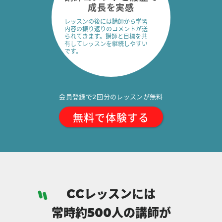
成長を実感
レッスンの後には講師から学習
内容の振り返りのコメントが送
られてきます。講師と目標を共
有してレッスンを継続しやすい
です。
会員登録で
回分のレッスンが無料
2
無料で体験する
レッスンには
CC
常時約
人の講師が
500