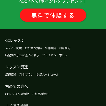
円分のポイントをプレゼント！
450
ございますが、
予約内容の変更等、お手続きをお願いすることががございまし
たら、
無料
で
体験
する
お手数をおかけいたしますが、何卒ご理解くださいますようお
願い申し上げます。
ご不便をおかけし、誠に申し訳ございません。
皆さまには引き続き安心してレッスンを受講いただけるよう、
準備してまいりますので、何卒ご理解とご協力を賜りますよう
CCレッスン
お願い申し上げます。
メディア掲載
お役立ち資料
会社概要
利用規約
ご不明な点がございましたら、お気軽にお問い合わせくださ
特定商取引法に基づく表示
プライバシーポリシー
い。
CCレッスン運営事務局
レッスン関連
---
講師紹介
料金プラン
開講スケジュール
---
初めての方へ
2026/06/02
CCレッスンの特徴
ご利用の流れ
CCルームでのレッスンの録画閲覧機能 提供開始のお知らせ
このたび、CCルームを利用したレッスンの録画を後から閲覧で
よくある質問