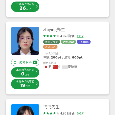
今週の予約可能
26
コマ
zhiying先生
4.978評価
(
1355
)
毎日プラン
WeChat
Teams
オススメ
レッスン料金
体験:
通常:
200pt
600pt
自己紹介音声
話せる言語
日
中
安徽語
本日の予約可能
0
コマ
今週の予約可能
19
コマ
飞飞先生
4.961評価
(
6065
)