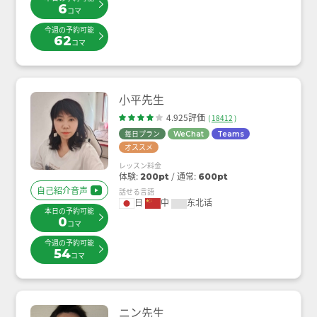
6
コマ
今週の予約可能
62
コマ
小平先生
4.925評価
(
18412
)
毎日プラン
WeChat
Teams
オススメ
レッスン料金
体験:
通常:
200pt
600pt
自己紹介音声
話せる言語
日
中
东北话
本日の予約可能
0
コマ
今週の予約可能
54
コマ
ニン先生