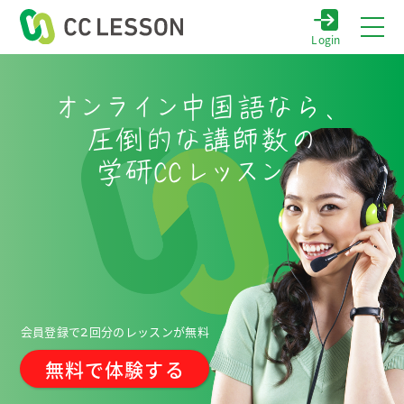
Login
オンライン
中国語なら、
圧倒的な講師数の
学研CC
レッスン！
会員登録で
回分のレッスンが無料
2
無料で体験する