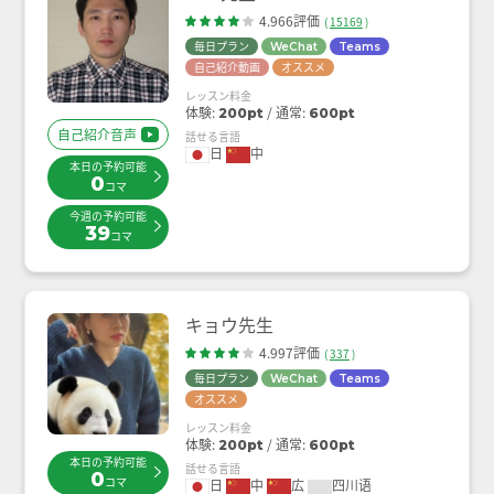
4.966評価
(
15169
)
毎日プラン
WeChat
Teams
自己紹介動画
オススメ
レッスン料金
体験:
通常:
200pt
600pt
自己紹介音声
話せる言語
日
中
本日の予約可能
0
コマ
今週の予約可能
39
コマ
キョウ先生
4.997評価
(
337
)
毎日プラン
WeChat
Teams
オススメ
レッスン料金
体験:
通常:
200pt
600pt
本日の予約可能
話せる言語
0
コマ
日
中
広
四川语