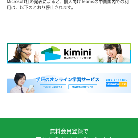
Microsoft社の発表によると、個人向けTeamsの中国国内での利
用は、以下のとおり停止されます。
・2026年7月28日より、デスクトップ版およびウェブ版の利用
が停止
・モバイル版（アプリ版）については、すでに利用が停止済み
・ウェブ版・アプリ版の区別なく、個人アカウントでのTeams
利用が一律停止
そのため、これまで Teams でレッスンを受講いただいていた中
国国内の皆さまは、7月28日以降、Teamsでのレッスン受講がで
きなくなります。
※中国国外でのTeams利用、および、中国国内の法人アカウン
トでの利用は影響を受けないとのことですが、
環境を区別することができないため一律での切替とさせていた
だきます。
■ 今後の受講ツールについて
7月28日以降の受講ツールは、
CCルームまたはWeChat をご利用いただく予定としておりま
す。
無料会員登録で
これに伴い、受講者の皆さまには、何か手続きは不要の想定で