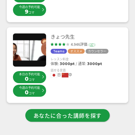
今週の予約可能
9
コマ
きょつ先生
4.946評価
(
37
)
オススメ
カウンセラー
Teams
レッスン料金
体験:
通常:
3000pt
3000pt
話せる言語
本日の予約可能
日
中
0
コマ
今週の予約可能
0
コマ
あなたに合った講師を探す