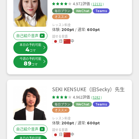
4.972評価
(
12131
)
毎日プラン
WeChat
Teams
オススメ
レッスン料金
体験:
通常:
200pt
600pt
自己紹介音声
話せる言語
日
中
本日の予約可能
4
コマ
今週の予約可能
89
コマ
SEKI KENSUKE（旧Secky）先生
4.962評価
(
5282
)
毎日プラン
WeChat
Teams
オススメ
レッスン料金
体験:
通常:
200pt
600pt
自己紹介音声
話せる言語
日
中
本日の予約可能