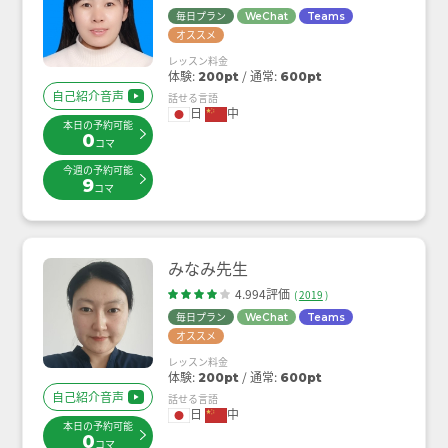
毎日プラン
WeChat
Teams
オススメ
レッスン料金
体験:
通常:
200pt
600pt
自己紹介音声
話せる言語
日
中
本日の予約可能
0
コマ
今週の予約可能
9
コマ
みなみ先生
4.994評価
(
2019
)
毎日プラン
WeChat
Teams
オススメ
レッスン料金
体験:
通常:
200pt
600pt
自己紹介音声
話せる言語
日
中
本日の予約可能
0
コマ