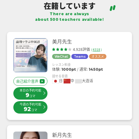
在籍しています
There are always
about 500 teachers available!
美月先生
4.928評価
(
4318
)
オススメ
WeChat
Teams
レッスン料金
体験:
通常:
1000pt
1450pt
話せる言語
日
中
大连话
自己紹介音声
本日の予約可能
9
コマ
今週の予約可能
92
コマ
新月先生