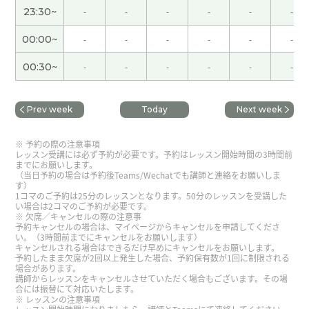
证? 一种很不平静的人际关系设定啊。
( 男性 )
23:30~
-
-
-
-
-
-
那么你来日本的时候，就天天可以吃纳豆啦😆今天
00:00~
-
-
-
-
-
-
早上我又吃纳豆了，哈哈哈哈。
00:30~
-
-
-
-
-
-
いつもお世話になっております。 ありがとうござ
いました。
( 男性 )
Prev week
Today
Next week
予約の際の注意事項
ミッキー老师，谢谢。我也很开心和您一起学习。
レッスン受講には必ず予約が必要です。予約はレッスン開始時間の3時間前
日本人可能比较固执，因为他们不改名字。下次见
までにお願いします。
（当日予約の場合は予約後Teams/Wechatでも講師と連絡をお願いしま
了！
( 50代 男性 )
す）
1コマのご予約は25分のレッスンとなります。50分のレッスンを受講した
い場合は2コマのご予約が必要です。
爱拼才会赢 好運歹運 總嘛要照起工來行 hó-
欠席／キャンセルの際の注意事
予約キャンセルの場合は、マイページからキャンセルを申請してくださ
ūn pháinn-ūn tsóng mah ài tsiáu khí-kang lâi
い。（3時間前までにキャンセルをお願いします）
キャンセルされる場合はできるだけ早めにキャンセルをお願いします。
kiânn 三分天注定 七分靠打拼 sann hun thinn
予約したまま欠席が2回以上発生した場合、予約保有数が1回に制限される
tsù-tiānn tshit hun khò phah-piànn 思いだし
場合があります。
講師からレッスンをキャンセルさせていただく場合もございます。その場
ました。谢谢
( 男性 )
合には振替にて対応いたします。
レッスンの注意事項