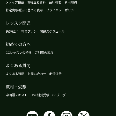
メディア掲載
お役立ち資料
会社概要
利用規約
今天的汉字 仔 日本へも伝来し、まれに 仔牛（こ
うし） 仔犬（こいぬ） 仔猫（こねこ） など
特定商取引法に基づく表示
プライバシーポリシー
使用することがあります。 牛仔裤 の牛仔 は カ
ウボーイ 谢谢 ！
( 男性 )
レッスン関連
講師紹介
料金プラン
開講スケジュール
从北到南 由北向南的顺序 - - 田儿之浦从 （たごの
うら“ゆ”） 打出而见者 真白衣 不尽能高岭尔 雪波
初めての方へ
零家留 （田子の浦ゆ うち出でて見れば 真白にぞ
CCレッスンの特徴
ご利用の流れ
富士の高嶺に 雪は降りける） 日本の古歌です
ゆは 由かなとおもったら从でした
( 男性 )
よくある質問
よくある質問
お問い合わせ
老师注册
谢谢！！
( 男性 )
教材・受験
我看了三个视频，其中男厨师拍的两个视频里，他
们说的"有点带着广东风味"的普通话很有意思。我
中国語テキスト
HSK割引受験
CCブログ
觉得看起来最好吃的是女作的用章鱼和绿豆的老火
汤。那个视频对我的中文学习也有好处，我学到
了"去皮""切成块"等说法。下次见！！