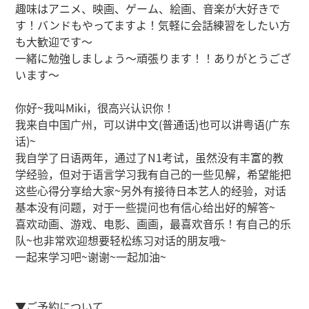
趣味はアニメ、映画、ゲーム、絵画、音楽が大好きで
す！バンドもやってますよ！気軽に会話練習をしたい方
も大歓迎です～
一緒に勉強しましょう～頑張ります！！ありがとうござ
います～
你好~我叫Miki，很高兴认识你！
我来自中国广州，可以讲中文(普通话)也可以讲粤语(广东
话)~
我自学了日语两年，通过了N1考试，虽然没有丰富的教
学经验，但对于语言学习我有自己的一些见解，希望能把
这些心得分享给大家~另外有接待日本艺人的经验，对话
基本没有问题，对于一些提问也有信心给出好的解答~
喜欢动画、游戏、电影、画画，最喜欢音乐！有自己的乐
队~也非常欢迎想要轻松练习对话的朋友哦~
一起来学习吧~谢谢~一起加油~
▼ご予約について