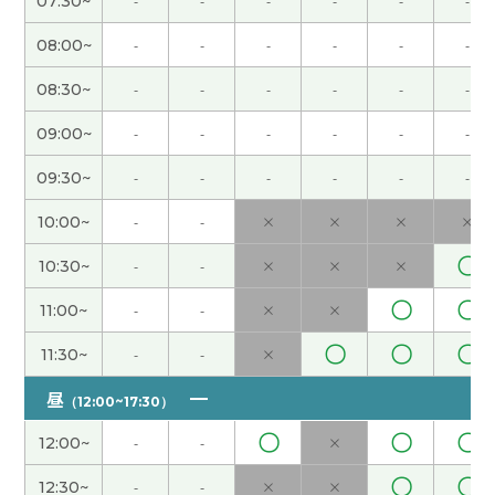
07:30~
-
-
-
-
-
-
谢谢您
( 女性 )
08:00~
-
-
-
-
-
-
いつも楽しくおしゃべりできます。 ありがとうご
ざいました。
( 男性 )
08:30~
-
-
-
-
-
-
09:00~
-
-
-
-
-
-
ミッキー老师，谢谢。辛苦了～。我也很开心和您
一起学习。您应该是文化系。下次见啦！
( 50代 男
09:30~
-
-
-
-
-
-
性 )
10:00~
-
-
×
×
×
×
我的中文学习，主打一个开心，顺便学点知识。谢
〇
10:30~
-
-
×
×
×
谢！
( 男性 )
〇
〇
11:00~
-
-
×
×
广州是中国”首屈一指”的美食城市，也是重要的商
〇
〇
〇
11:30~
-
-
×
业城市。 あ 日本語の”屈指の””指折りの”に似て
昼
いる。”屈指”に首（最初・一番）をつけた表現じ
（12:00~17:30）
ゃないかな 感谢珠海的介绍！
( 男性 )
〇
〇
〇
12:00~
-
-
×
〇
〇
いつも楽しくおしゃべりできます。 ありがとうご
12:30~
-
-
×
×