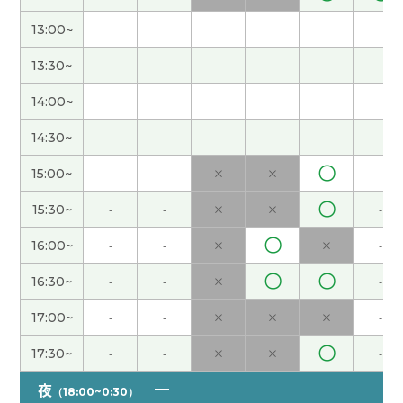
ざいました。
( 男性 )
13:00~
-
-
-
-
-
-
谢谢您
( 女性 )
13:30~
-
-
-
-
-
-
14:00~
-
-
-
-
-
-
跟老师一起学习非常有帮助！！！！多谢！！！！
14:30~
-
-
-
-
-
-
我觉得，偶尔换教材学学也很有意思的。下次
〇
15:00~
-
-
×
×
-
见！！
〇
15:30~
-
-
×
×
-
“搭配”这个词的使用范围非常广。衣服可以和帽子
〇
16:00~
-
-
×
×
-
搭配，钢琴可以和吉他搭配，酒可以和下酒菜搭
配，房子也可以和家具搭配。只要两个或多个事物
〇
〇
16:30~
-
-
×
-
组合在一起，彼此协调、互相补充，就可以使用“搭
配”这个词。谢谢明白了！
( 男性 )
17:00~
-
-
×
×
×
-
〇
17:30~
-
-
×
×
-
我昨天喝的是无酒精啤酒。一个星期喝一次无酒精
啤酒，可能对身体比较好吧。
( 男性 )
夜
（18:00~0:30）