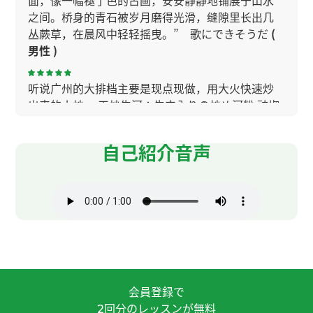
面，像一幅褪了色的古画，安安静静地铺展于山水
之间。桥身的青石被岁月磨得光滑，缝隙里长出几
丛蕨草，在晨风中轻轻摇曳。” 歌にできそうだ
(
男性 )
听说广州的大排档主要是现点现做，用大火快速炒
出来的小炒。 干炒牛河：牛肉入りの炒め河粉 豉椒
炒蛤蜊／炒花甲：アサリの豆豉・唐辛子炒め 姜葱
炒蟹：カニのショウガ・ネギ炒め 椒盐濑尿虾：シ
自己紹介音声
ャコの塩こしょう揚げ 老珠江和珠江纯生，你更推
荐哪一种？
( 男性 )
老师教我单词的时候，给我说例句，所以很容易明
白单词的意思和用法，而且容易记住！非常感谢！
每次很有耐心的教我发音！非常感谢！！
会員登録で
ミッキー老师，谢谢。我也很开心和您一起学习。
回分のレッスンが無料
2