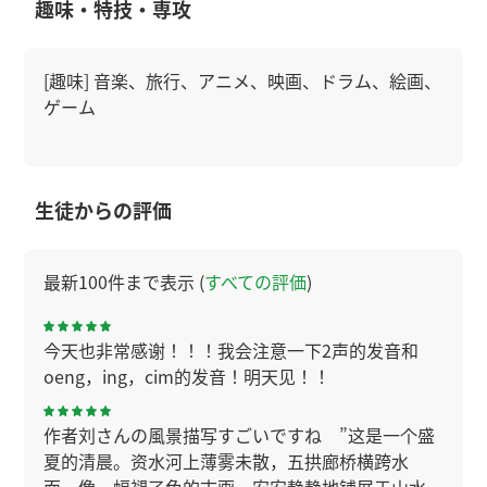
趣味・特技・専攻
[趣味] 音楽、旅行、アニメ、映画、ドラム、絵画、
ゲーム
生徒からの評価
最新100件まで表示 (
すべての評価
)
今天也非常感谢！！！我会注意一下2声的发音和
oeng，ing，cim的发音！明天见！！
作者刘さんの風景描写すごいですね ”这是一个盛
夏的清晨。资水河上薄雾未散，五拱廊桥横跨水