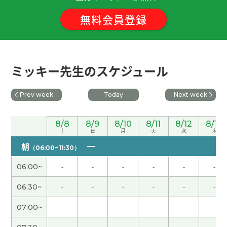
下次见啦！
( 50代 男性 )
無料会員登録
以后也请您继续多多指导我，谢谢您！下次再聊！
(
40代 男性 )
ミッキー先生のスケジュール
いつも楽しくおしゃべりできます。 ありがとうご
ざいました。
( 男性 )
Prev week
Today
Next week
谢谢老师，咖喱饭辣的程度有30个，我认为不需要
那么多种类，只要有三个就够了，哈哈，下次见！
(
8/8
8/9
8/10
8/11
8/12
8/13
土
日
月
火
水
木
男性 )
朝
（06:00~11:30）
我们这里夏天又热又潮，冬天很干燥，春秋最舒
06:00~
-
-
-
-
-
-
服。不过不管什么季节，啤酒都特别好喝。
( 男性 )
06:30~
-
-
-
-
-
-
我 去 买 香菜！谢谢
( 40代 男性 )
07:00~
-
-
-
-
-
-