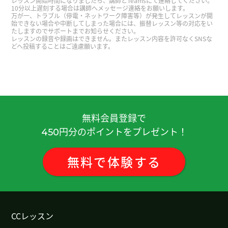
レッスン開始時間になりましたら、講師とTeamsにて連絡してください。
莫名让人觉得好笑 你瞅啥？ 瞅你咋地？ 谢谢
( 男
10分以上遅刻する場合は講師へメッセージ連絡をお願いします。
万が一、トラブル（停電・ネットワーク障害等）が発生してレッスンが開
性 )
始できない場合や中断してしまった場合には、振替レッスン等の対応をい
たしますのでサポートまでお知らせください。
レッスンの録音や録画はできません。またレッスン内容を許可なくSNSな
どへ投稿することはご遠慮願います。
今天也谢谢你 下次再聊👍
( 男性 )
いつも楽しくおしゃべりできます。 ありがとうご
ざいました。
( 男性 )
说到章鱼，我很喜欢章鱼、黄瓜和裙带菜做的凉拌
無料会員登録で
菜。下次见哦！！
円分のポイントをプレゼント！
450
ミッキー老师，谢谢。今天的文章我也觉得很有意
無料
で
体験
する
思。下次见啦！
( 50代 男性 )
谢谢老师的指导！好久不见了！天气越来越热，请
保持健康不要中暑！下次见！
( 男性 )
CCレッスン