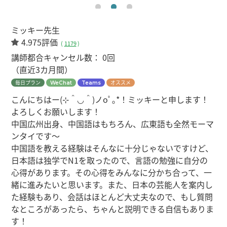
ミッキー先生
4.975評価
(
1179
)
講師都合キャンセル数：
0回
（直近3カ月間）
毎日プラン
オススメ
WeChat
Teams
こんにちはー(⊹＾◡＾)ノoﾟ｡*！ミッキーと申します！
よろしくお願いします！
中国広州出身、中国語はもちろん、広東語も全然モーマ
ンタイです～
中国語を教える経験はそんなに十分じゃないですけど、
日本語は独学でN1を取ったので、言語の勉強に自分の
心得があります。その心得をみんなに分かち合って、一
緒に進みたいと思います。また、日本の芸能人を案内し
た経験もあり、会話はほとんど大丈夫なので、もし質問
なところがあったら、ちゃんと説明できる自信もありま
す！