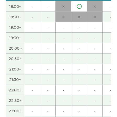
〇
18:00~
-
-
×
×
-
老师辛苦了，好久不见了！很可惜老师的音乐活动
暂停，希望坚持练习保持技术水平！下次见！
( 男性
18:30~
-
-
×
×
×
-
)
19:00~
-
-
-
-
-
-
いつも楽しくおしゃべりできます。 ありがとうご
19:30~
-
-
-
-
-
-
ざいました。
( 男性 )
20:00~
-
-
-
-
-
-
ミッキー老师，谢谢。我也很开心和您一起学习。
20:30~
-
-
-
-
-
-
下次见啦！
( 50代 男性 )
21:00~
-
-
-
-
-
-
ええやん ほなそうしましょうか？ 大阪弁も教
21:30~
-
-
-
-
-
-
えてくれてありがとうございます。
( 男性 )
22:00~
-
-
-
-
-
-
多谢老师！！！！！
22:30~
-
-
-
-
-
-
23:00~
-
-
-
-
-
-
汪新的父亲当年明知马魁是冤枉的，却没有出面作