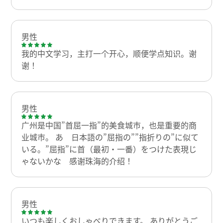
男性
我的中文学习，主打一个开心，顺便学点知识。谢
谢！
男性
广州是中国”首屈一指”的美食城市，也是重要的商
业城市。 あ 日本語の”屈指の””指折りの”に似て
いる。”屈指”に首（最初・一番）をつけた表現じ
ゃないかな 感谢珠海的介绍！
男性
いつも楽しくおしゃべりできます。 ありがとうご