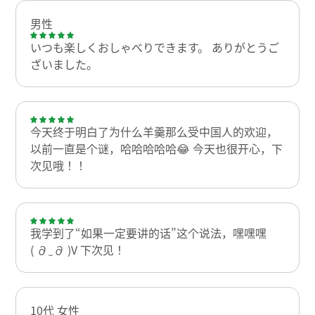
男性
いつも楽しくおしゃべりできます。 ありがとうご
ざいました。
今天终于明白了为什么羊羹那么受中国人的欢迎，
以前一直是个谜，哈哈哈哈哈😂 今天也很开心，下
次见哦！！
我学到了“如果一定要讲的话”这个说法，嘿嘿嘿
(⁠ ⁠⁠∂‿∂⁠⁠ ⁠)⁠V 下次见！
10代 女性