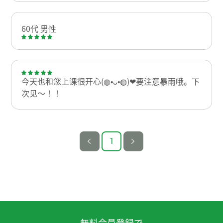
60代 男性
今天也和您上课很开心(⁠◍⁠•⁠ᴗ⁠•⁠◍⁠)⁠❤要注意暴雨哦。下
次见〜！！
1
無料会員登録で