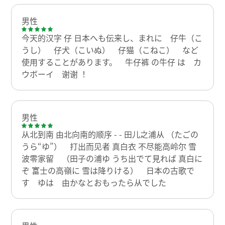
男性
今天的汉字 仔 日本へも伝来し、まれに 仔牛（こ
うし） 仔犬（こいぬ） 仔猫（こねこ） など
使用することがあります。 牛仔裤 の牛仔 は カ
ウボーイ 谢谢 ！
男性
从北到南 由北向南的顺序 - - 田儿之浦从 （たごの
うら“ゆ”） 打出而见者 真白衣 不尽能高岭尔 雪
波零家留 （田子の浦ゆ うち出でて見れば 真白に
ぞ 富士の高嶺に 雪は降りける） 日本の古歌で
す ゆは 由かなとおもったら从でした