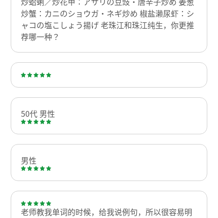
炒蛤蜊／炒花甲：アサリの豆豉・唐辛子炒め 姜葱
炒蟹：カニのショウガ・ネギ炒め 椒盐濑尿虾：シ
ャコの塩こしょう揚げ 老珠江和珠江纯生，你更推
荐哪一种？
50代 男性
男性
老师教我单词的时候，给我说例句，所以很容易明