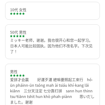
10代 女性
50代 男性
ミッキー老师，谢谢。我也很开心和您一起学习。
日本人可能比较固执，因为他们不改名字。下次见
了！
男性
爱拼才会赢 好運歹運 總嘛要照起工來行 hó-
ūn pháinn-ūn tsóng mah ài tsiáu khí-kang lâi
kiânn 三分天注定 七分靠打拼 sann hun thinn
tsù-tiānn tshit hun khò phah-piànn 思いだし
ました。谢谢