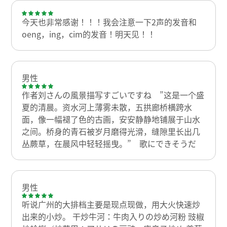
今天也非常感谢！！！我会注意一下2声的发音和
oeng，ing，cim的发音！明天见！！
男性
作者刘さんの風景描写すごいですね ”这是一个盛
夏的清晨。资水河上薄雾未散，五拱廊桥横跨水
面，像一幅褪了色的古画，安安静静地铺展于山水
之间。桥身的青石被岁月磨得光滑，缝隙里长出几
丛蕨草，在晨风中轻轻摇曳。” 歌にできそうだ
男性
听说广州的大排档主要是现点现做，用大火快速炒
出来的小炒。 干炒牛河：牛肉入りの炒め河粉 豉椒