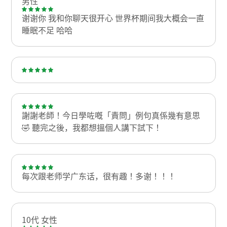
男性
谢谢你 我和你聊天很开心 世界杯期间我大概会一直
睡眠不足 哈哈
謝謝老師！今日學咗嘅「責問」例句真係幾有意思
🤣 聽完之後，我都想搵個人講下試下！
每次跟老师学广东话，很有趣！多谢！！！
10代 女性