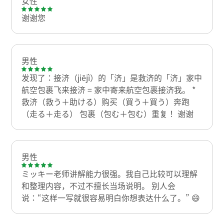
女性
谢谢您
男性
发现了：接济（jiējì）的「济」是救济的「济」家中
航空包裹飞来接济 = 家中寄来航空包裹接济我。 *
救济（救う＋助ける）购买（買う＋買う）奔跑
（走る＋走る） 包裹（包む＋包む）重复！ 谢谢
男性
ミッキー老师讲解能力很强。我自己比较可以理解
和整理内容，不过不擅长当场说明。 别人会
说：“这样一写就很容易明白你想表达什么了。” 😄