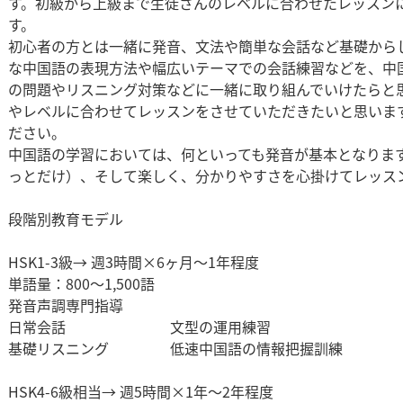
す。初級から上級まで生徒さんのレベルに合わせたレッスン
す。
初心者の方とは一緒に発音、文法や簡単な会話など基礎から
な中国語の表現方法や幅広いテーマでの会話練習などを、中
の問題やリスニング対策などに一緒に取り組んでいけたらと
やレベルに合わせてレッスンをさせていただきたいと思いま
ださい。
中国語の学習においては、何といっても発音が基本となりま
っとだけ）、そして楽しく、分かりやすさを心掛けてレッス
段階別教育モデル
HSK1-3級→ 週3時間×6ヶ月～1年程度
単語量：800～1,500語​
発音声調専門指導
日常会話 文型の運用練習
基礎リスニング 低速中国語の情報把握訓練
HSK4-6級相当→ 週5時間×1年～2年程度