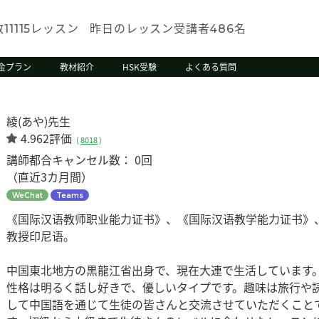
数
レッスン
昨日のレッスン受講者
名
11115
486
金プラン
教材紹介
HSK受験
よくある質問
綾(あや)先生
4.962評価
(
8018
)
講師都合キャンセル数：
0回
（直近3カ月間）
WeChat
Teams
《国际汉语教师职业能力证书》、《国际汉语教学能力证书》
教授印尼语。
中国東北地方の黒龍江省出身で、現在大連で生活しています
性格は明るく話し好きで、優しいタイプです。趣味は旅行や読
して中国語を通じて生徒の皆さんと交流させていただくこと