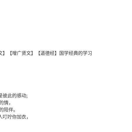
文】【增广贤文】【道德经】国学经典的学习
是彼此的感动;
厚的情，
的陪伴。
人叮咛你加衣，