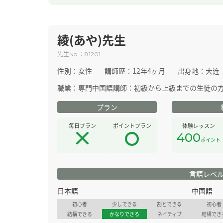
綾(あや)先生
先生
：
No.
81201
性別：
女性
講師歴：
12年4ヶ月
出身地：
大连
職業：
専門中国語講師：初級から上級までの生徒の
プラン
毎日プラン
ポイントプラン
体験レッスン
400
ポイント
言語レベ
日本語
中国語
初心者
少しできる
割とできる
初心者
結構できる
かなりできる
ネイティブ
結構でき