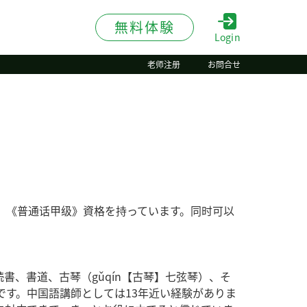
無料体験
Login
老师注册
お問合せ
、《普通话甲级》資格を持っています。同时可以
。
書、書道、古琴（gǔqín【古琴】七弦琴）、そ
です。中国語講師としては13年近い経験がありま