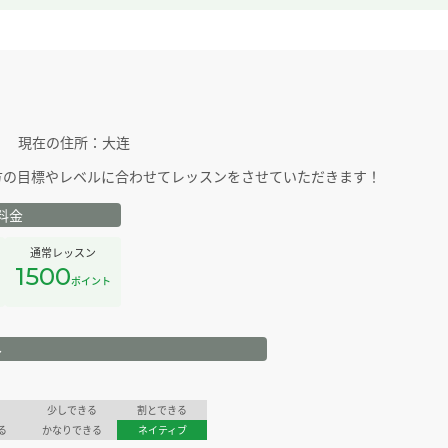
現在の住所：
大连
方の目標やレベルに合わせてレッスンをさせていただきます！
料金
通常レッスン
1500
ポイント
ル
少しできる
割とできる
る
かなりできる
ネイティブ