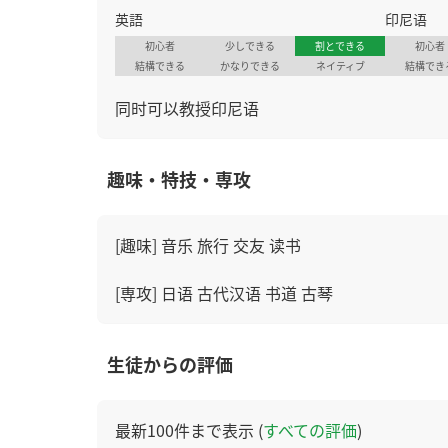
英語
印尼语
初心者
少しできる
割とできる
初心者
結構できる
かなりできる
ネイティブ
結構でき
同时可以教授印尼语
趣味・特技・専攻
[趣味] 音乐 旅行 交友 读书
[専攻] 日语 古代汉语 书道 古琴
生徒からの評価
最新100件まで表示 (
すべての評価
)