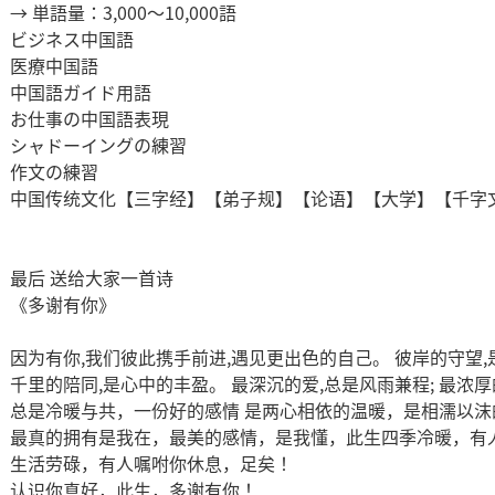
→ 単語量：3,000～10,000語​​
ビジネス中国語
医療中国語
中国語ガイド用語
お仕事の中国語表現
シャドーイングの練習
作文の練習
中国传统文化【三字经】【弟子规】【论语】【大学】【千字
最后 送给大家一首诗
《多谢有你》
因为有你,我们彼此携手前进,遇见更出色的自己。 彼岸的守望,
千里的陪同,是心中的丰盈。 最深沉的爱,总是风雨兼程; 最浓
总是冷暖与共，一份好的感情 是两心相依的温暖，是相濡以沫
最真的拥有是我在，最美的感情，是我懂，此生四季冷暖，有
生活劳碌，有人嘱咐你休息，足矣！
认识你真好，此生，多谢有你！