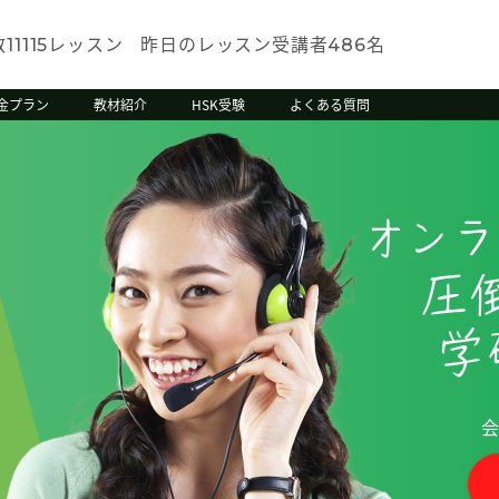
数
レッスン
昨日のレッスン受講者
名
11115
486
金プラン
教材紹介
HSK受験
よくある質問
オンラ
圧
学