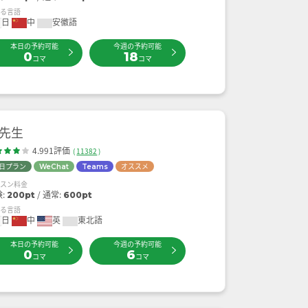
せる言語
日
中
安徽語
本日の予約可能
今週の予約可能
0
18
コマ
コマ
先生
4.991評価
(
11382
)
日プラン
オススメ
WeChat
Teams
ッスン料金
験:
通常:
200pt
600pt
せる言語
日
中
英
東北語
本日の予約可能
今週の予約可能
0
6
コマ
コマ