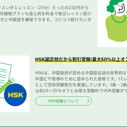
ッスンが１レッスン（25分）たったの232円から
の月額制プランも良心的な料金で毎日レッスン受け
ときに中国語を練習できます。コツコツ続けたい方
だから割引受験(最大
％以上オ
HSK認定校
50
HSKは、中国政府が認める中国語会話の世界的
中国ビザ取得のために認められた資格です。CCレ
として団体受験割引を実施しています。1級・2級
は約20～25％オフとお得な受験料でHSK受験が
HSK受験について