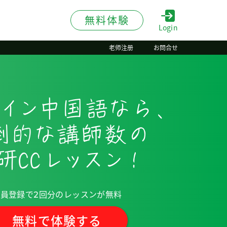
無料体験
Login
老师注册
お問合せ
イン
中国語なら、
倒的な講師数の
研CC
レッスン！
会員登録で
回分のレッスンが無料
2
無料で体験する