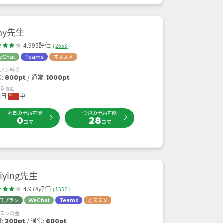
ay先生
4.995評価
(
2653
)
オススメ
eChat
Teams
ッスン料金
験:
通常:
800pt
1000pt
せる言語
日
中
本日の予約可能
今週の予約可能
0
28
コマ
コマ
hiying先生
4.978評価
(
1352
)
日プラン
オススメ
WeChat
Teams
ッスン料金
験:
通常:
200pt
600pt