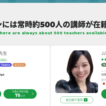
ンには
常時約
人の講師が
在
500
here are always
about 500 teachers availabl
先生
J
15491
)
オススメ
毎
Teams
レ
体
0pt
話
今週の予約可能
75
コマ
自己紹介音声