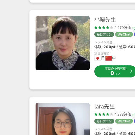
小晓先生
4.979評価
(
毎日プラン
WeChat
レッスン料金
体験:
通常:
200pt
60
話せる言語
日
中
本日の予約可能
0
コマ
lara先生
4.973評価
(
毎日プラン
WeChat
レッスン料金
体験:
通常:
200pt
60