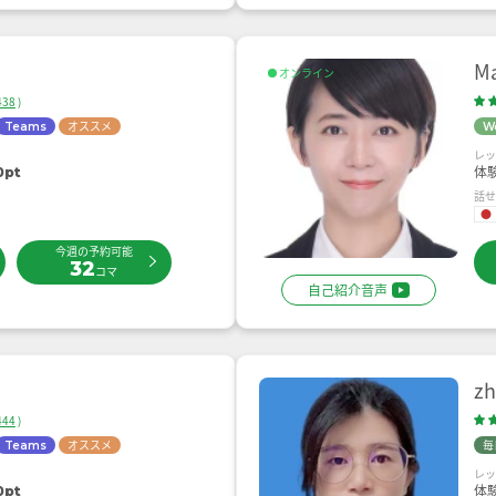
M
オンライン
438
)
オススメ
Teams
W
レ
体
0pt
話
今週の予約可能
32
コマ
自己紹介音声
z
444
)
オススメ
毎
Teams
レ
体
0pt