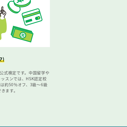
フ)
な公式検定です。中国留学や
ッスンでは、HSK認定校
は約50％オフ、3級～6級
できます。