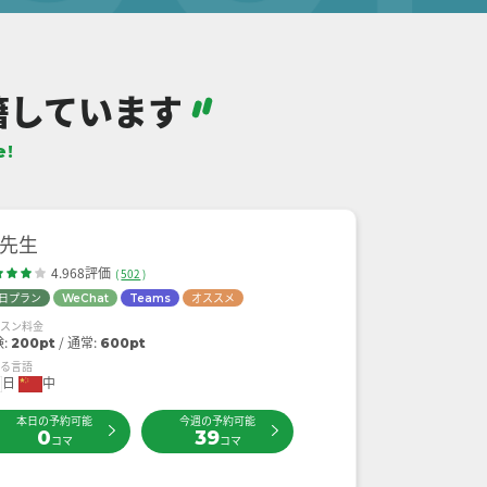
籍しています
e!
J先生
4.968評価
(
502
)
日プラン
オススメ
WeChat
Teams
ッスン料金
験:
通常:
200pt
600pt
せる言語
日
中
本日の予約可能
今週の予約可能
0
39
コマ
コマ