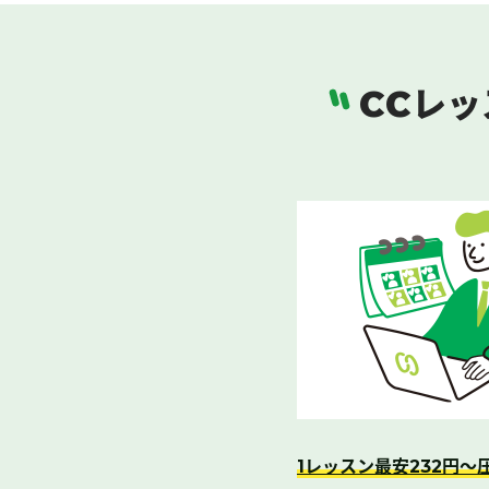
レッ
CC
レッスン最安
円～
1
232