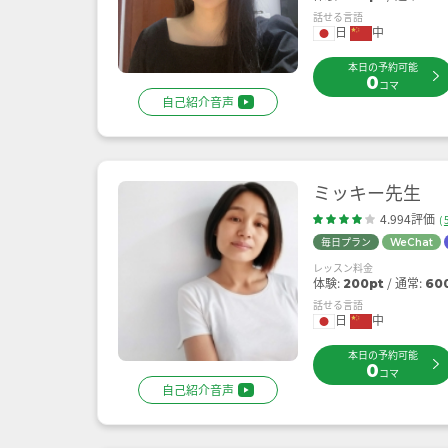
話せる言語
日
中
本日の予約可能
0
コマ
自己紹介音声
ミッキー先生
4.994評価
(
毎日プラン
WeChat
レッスン料金
体験:
通常:
200pt
60
話せる言語
日
中
本日の予約可能
0
コマ
自己紹介音声