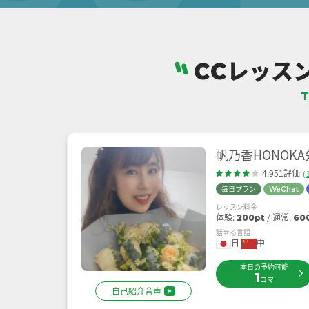
レッス
CC
T
帆乃香HONOKA
4.951評価
(
毎日プラン
WeChat
レッスン料金
体験:
通常:
200pt
60
話せる言語
日
中
本日の予約可能
1
コマ
自己紹介音声