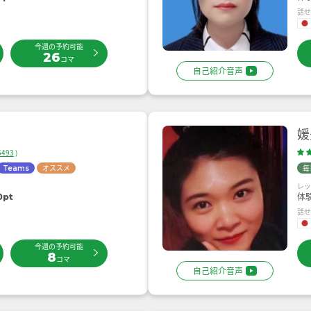
話
今週の予約可能
26
コマ
自己紹介音声
媛
5493
)
オススメ
毎
Teams
レ
体
0pt
話
今週の予約可能
8
コマ
自己紹介音声