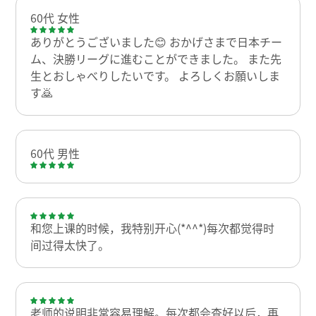
60代 女性
ありがとうございました😊 おかげさまで日本チー
ム、決勝リーグに進むことができました。 また先
生とおしゃべりしたいです。 よろしくお願いしま
す🙇
60代 男性
和您上课的时候，我特别开心(*^^*)每次都觉得时
间过得太快了。
老师的说明非常容易理解。每次都会查好以后，再