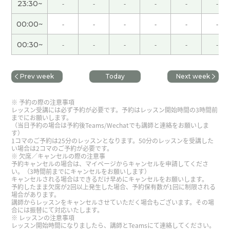
23:30~
-
-
-
-
-
-
片吧！下次见！
( 50代 女性 )
00:00~
-
-
-
-
-
-
没关系的。久しぶりに親子水入らずで旅行なんて、
00:30~
-
-
-
-
-
-
とても楽しみですね！爸爸妈妈都非常期待女儿回家
哦！请慢慢享受旅行吧！祝您一路平安。下次见！
(
女性 )
Prev week
Today
Next week
我也再看了一次我们单位里的中文翻译，它说探测
予約の際の注意事項
犬。我们的狗都是拉布拉多或比格犬。它们真厉
レッスン受講には必ず予約が必要です。予約はレッスン開始時間の3時間前
までにお願いします。
害。昨天也找到了很多东西！
( 女性 )
（当日予約の場合は予約後Teams/Wechatでも講師と連絡をお願いしま
す）
1コマのご予約は25分のレッスンとなります。50分のレッスンを受講した
い場合は2コマのご予約が必要です。
今天谢谢您。我觉得您的教学方法很容易理解。是
欠席／キャンセルの際の注意事
的，最近的年轻人压力很大。社会变得难以生存
予約キャンセルの場合は、マイページからキャンセルを申請してくださ
い。（3時間前までにキャンセルをお願いします）
了。下次见！
( 女性 )
キャンセルされる場合はできるだけ早めにキャンセルをお願いします。
予約したまま欠席が2回以上発生した場合、予約保有数が1回に制限される
場合があります。
晶老师，谢谢！正如我之前说的，上周我陪上海同
講師からレッスンをキャンセルさせていただく場合もございます。その場
合には振替にて対応いたします。
事们一起去旅游了，玩了很开心。和他们聊天的时
レッスンの注意事項
レッスン開始時間になりましたら、講師とTeamsにて連絡してください。
候，我能用中文说很多话！但是我没有机会唱歌虽