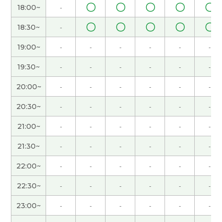
〇
〇
〇
〇
〇
18:00~
-
晶老师，谢谢！你愿意跟我分享你的旅行，我很开
〇
〇
〇
〇
〇
18:30~
-
心。能看到可爱的熊猫照片，太好了啊！关于重庆
的事情也很有意思！那边不光有很多高楼，而且还
19:00~
-
-
-
-
-
-
有火车从高楼里穿过。看到这样的景象，你不会被
震撼到吗？听了你的话，我更想一定要去成都和重
19:30~
-
-
-
-
-
-
庆！下次见！
( 50代 女性 )
20:00~
-
-
-
-
-
-
今天谢谢您。重庆的夜景一定很美吧。能留下美好
20:30~
-
-
-
-
-
-
的回忆真是太好了。去不熟悉的地方身体状况也会
变化，真让人不舒服。对不起，让你因为我儿子的
21:00~
-
-
-
-
-
-
话而感到害怕。下次见！
( 女性 )
21:30~
-
-
-
-
-
-
谢谢您，我还要继续努力学习。下次见！
22:00~
-
-
-
-
-
-
22:30~
-
-
-
-
-
-
晶老师，谢谢！今年我还没有去中国出差的计划。
我可能去不了。尤其我已经很久没去南方地区了。
23:00~
-
-
-
-
-
-
我很期待听你旅游的回忆。也请给我看看熊猫的照