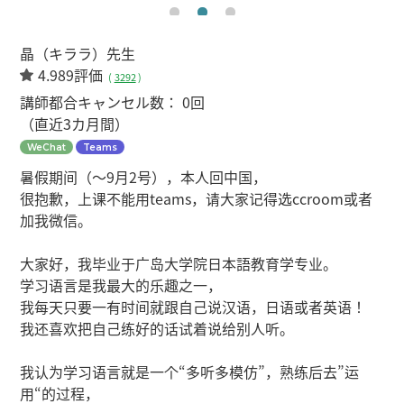
晶（キララ）先生
4.989評価
(
3292
)
講師都合キャンセル数：
0回
（直近3カ月間）
WeChat
Teams
暑假期间（〜9月2号），本人回中国，
很抱歉，上课不能用teams，请大家记得选ccroom或者
加我微信。
大家好，我毕业于广岛大学院日本語教育学专业。
学习语言是我最大的乐趣之一，
我每天只要一有时间就跟自己说汉语，日语或者英语！
我还喜欢把自己练好的话试着说给别人听。
我认为学习语言就是一个“多听多模仿”，熟练后去”运
用“的过程，