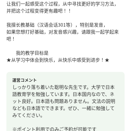
让我们一起感受这个过程，从中寻找更好的学习方法，
并把这个过程变得更有趣吧！！
我擅长教基础（汉语会话301等），特别是发音，
如果您想打好基础，对发音感兴趣，请跟我一起学起来
吧！
我的教学目标是
★从学习中体会到快乐，从快乐中感受到进步！★
運営コメント
しっかり落ち着いた聡明な先生です。大学で日本
語教育学を勉強しています。日本国内なので、ネ
ット良好。日本語も問題ありません。文法の説明
なども日本語でできます。ぜひ、一緒に勉強して
みてください。
※ポイント利用でのみご予約が可能です