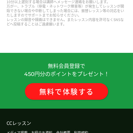
10分以上遅刻する場合は講師へメッセージ連絡をお願いします。
然我练习了中国歌。很遗憾。下次见！
( 50代 女性 )
万が一、トラブル（停電・ネットワーク障害等）が発生してレッスンが開
始できない場合や中断してしまった場合には、振替レッスン等の対応をい
たしますのでサポートまでお知らせください。
レッスンの録音や録画はできません。またレッスン内容を許可なくSNSな
謝謝老師！
( 20代 男性 )
どへ投稿することはご遠慮願います。
我也很高兴能度过愉快的时见。搬家多的话确实很
辛苦呢。请注意腰部哦。下次见！
( 女性 )
老师，今天再次感谢你。我非常享受和你的谈话。
無料会員登録で
其实我也不太了解我的孩子在想什么。事实上，当
円分のポイントをプレゼント！
450
我问他想做什么时，他经常说“我不知道”。也许让
他自己待着是最好的选择。下次再见！
( 男性 )
無料
で
体験
する
谢谢老师。时间过得真快啊！明天见！
( 男性 )
晶老师谢谢！旅游的时候我要鼓起勇气用中文说
话。如果我能好好儿的聊天的话就好了。说实在的
CCレッスン
我没有信心。已经紧张了。但是不说就学不会。我
メディア掲載
お役立ち資料
会社概要
利用規約