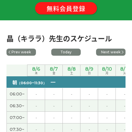
让孩子吃。下次见。
( 女性 )
無料会員登録
昨天谢谢您。我们去了咖喱店吃饭。非常好吃。那
里的厨师是印度人。下次见！
( 女性 )
晶（キララ）先生のスケジュール
晶老师，谢谢。如果我中文说得更好，我就能跟很
多国家的人交流。会说中文和英语对工作很有帮
Prev week
Today
Next week
助。为了退休后的生活，我得提高外语能力。今后
我想继续努力学习中文和英语。下次见！
( 50代 女
8/6
8/7
8/8
8/9
8/10
8/11
性 )
木
金
土
日
月
火
朝
（06:00~11:30）
谢谢你的关心我。下次见！
( 女性 )
06:00~
-
-
-
-
-
-
谢谢老师。跟你一起学习非常开心!我练习读汉语。
06:30~
-
-
-
-
-
-
下次见！
( 男性 )
07:00~
-
-
-
-
-
-
今天谢谢您。
( 女性 )
07:30~
-
-
-
-
-
-