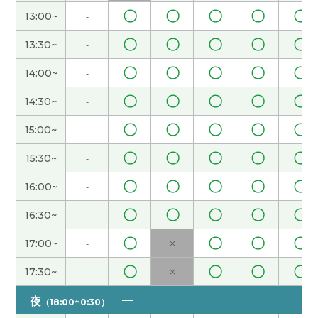
可思议。看来三十确实还会迷茫啊。下次见！
( 男性
〇
〇
〇
〇
〇
13:00~
-
)
〇
〇
〇
〇
〇
13:30~
-
谢谢您。听了老师的话，我很开心。护理是有顺序
〇
〇
〇
〇
〇
14:00~
-
的，所以没办法。下次见。
( 女性 )
〇
〇
〇
〇
〇
14:30~
-
晶老师，谢谢！我去广州的时候，在便利店找零时
〇
〇
〇
〇
〇
15:00~
-
拿到了一张五角纸币。那是我第一次一个人在中国
〇
〇
〇
〇
〇
买东西的时候。所以每次看到那张五角纸币时候,我
15:30~
-
都会想起那段往事。我打算不花那张，把它留下来
〇
〇
〇
〇
〇
16:00~
-
当纪念。下次见！
( 50代 女性 )
〇
〇
〇
〇
〇
16:30~
-
昨天谢谢您。是啊，即使慢一点，我也会回想起单
〇
〇
〇
〇
17:00~
-
×
词来讲。下次见。
( 女性 )
〇
〇
〇
〇
17:30~
-
×
今天谢谢您。这几天很热的。您也注意身体哦。下
夜
次见。
( 女性 )
（18:00~0:30）