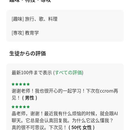
[趣味] 旅行、歌、料理
[専攻] 教育学
生徒からの評価
最新100件まで表示 (
すべての評価
)
谢谢老师！我也很开心的一起学习！下次在ccrom再
见！
( 男性 )
晶老师，谢谢！最近我有什么烦恼的时候，就会跟AI
聊天。它总是会认真回复我。为什么它这么懂我？
真的很不可思议。下次见！
( 50代 女性 )