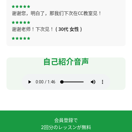
谢谢您，明白了，那我们下次在CC教室见！
谢谢老师！下次见！
( 30代 女性 )
谢谢老师！今天也跟您学习非常开心。快要放暑假
了。请注意中暑。下次见！
( 30代 女性 )
自己紹介音声
谢谢老师！发音还很难，我慢慢来。下次见！
( 男性
)
晶老师，谢谢！无论工作有多忙，我都想保持学习
的习惯。学习语言的时候，我最开心，也好像觉得
自己越来越有自信了。下次见！
( 50代 女性 )
会員登録で
昨天谢谢您。是啊，做法相对简单呢。在日本，如
回分のレッスンが無料
果孩子不喜欢吃蔬菜，妈妈们会把蔬菜放进咖喱里
2