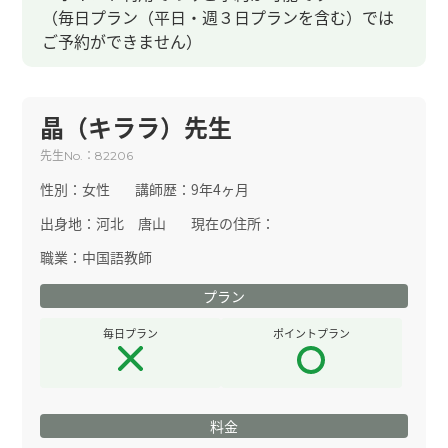
（毎日プラン（平日・週３日プランを含む）では
ご予約ができません）
晶（キララ）先生
先生
：
No.
82206
性別：
女性
講師歴：
9年4ヶ月
出身地：
河北 唐山
現在の住所：
職業：
中国語教師
プラン
毎日プラン
ポイントプラン
料金