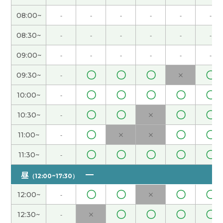
谢谢老师！ 是的，这样想。我复习今天学习的东
08:00~
-
-
-
-
-
-
西。下次见！
( 男性 )
08:30~
-
-
-
-
-
-
晶老师，谢谢！下周出差回来再告诉你我中文说得
09:00~
-
-
-
-
-
-
怎么样。能用外语交流真有意思！下次见！
( 50代
〇
〇
〇
〇
09:30~
-
×
女性 )
〇
〇
〇
〇
〇
10:00~
-
谢谢老师！我发音的时候会特别紧张。我觉得自己
〇
〇
〇
〇
10:30~
-
×
正在成长。下次见！
( 男性 )
〇
〇
〇
11:00~
-
×
×
谢谢您。我会踏踏实实地学习。下次见。
( 女性 )
〇
〇
〇
〇
〇
11:30~
-
谢谢老师。虽然我能听到发音，但像今天这样注意
昼
（12:00~17:30）
词序并自己大声朗读真的很有帮助。我会继续练习
自己大声朗读。下次见！
( 男性 )
〇
〇
〇
〇
12:00~
-
×
〇
〇
〇
〇
12:30~
-
×
今天也谢谢你。跟妻子聊起孔子的话题，她一脸不