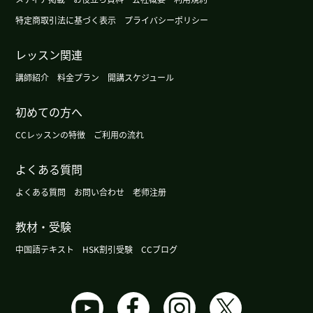
想努力！下次见！
( 50代 女性 )
特定商取引法に基づく表示
プライバシーポリシー
晶老师谢谢！我希望你们能度过愉快的旅游！如果
レッスン関連
你能拍了熊猫的照片的话，请看看！下次见！
( 50
代 女性 )
講師紹介
料金プラン
開講スケジュール
初めての方へ
看到最近的中国年轻人，他们很自由的样子。越老
越自由宽容，不懂以前的传统的观念了吧。
( 女性 )
CCレッスンの特徴
ご利用の流れ
よくある質問
谢谢您修改我说的中文和告诉我正确的表达。我很
期待下次再见！
よくある質問
お問い合わせ
老师注册
晶老师，谢谢！我想用补语用得好。我不得不 反复
教材・受験
写很多例句。下下个星期同事们来日本，那个时候
中国語テキスト
HSK割引受験
CCブログ
如果我能聊天聊流利的话，就好了！我的老家被叫
小京都。在那里，外国人也非常多！“京都”随时随
地很火！下次见！
( 50代 女性 )