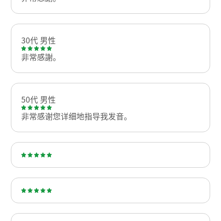
30代 男性
非常感謝。
50代 男性
非常感谢您详细地指导我发音。