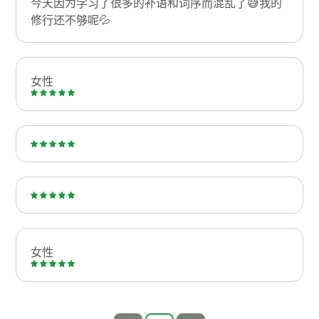
今天因为学习了很多的补语和词序而混乱了😅我的
修行还不够呢💦
女性
女性