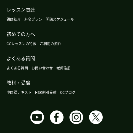
レッスン関連
講師紹介
料金プラン
開講スケジュール
初めての方へ
CCレッスンの特徴
ご利用の流れ
よくある質問
よくある質問
お問い合わせ
老师注册
教材・受験
中国語テキスト
HSK割引受験
CCブログ