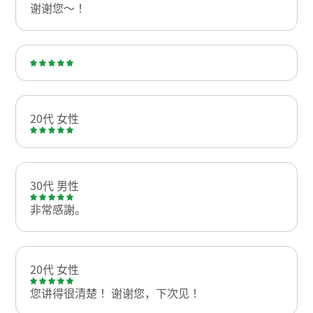
谢谢您～！
20代 女性
30代 男性
非常感謝。
20代 女性
您讲得很清楚！ 谢谢您，下次见！