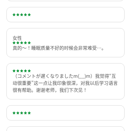
女性
真的〜！睡眠质量不好的时候会非常难受…。
（コメントが遅くなりましたm(__)m）我觉得“互
动很重要”这一点让我印象很深，对我以后学习语言
很有帮助。谢谢老师，我们下次见！