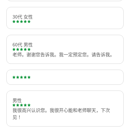
30代 女性
60代 男性
老师。谢谢您告诉我。我一定预定您。请告诉我。
男性
我很高兴认识您。我很开心能和老师聊天，下次
见！