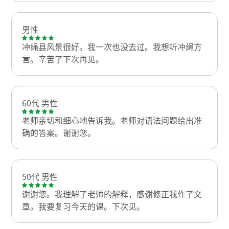
男性
冲绳县风景很好。我一次也没去过。我想听冲绳方
言。辛苦了下次再见。
60代 男性
老师亲切和细心地告诉我。老师对语法问题给出准
确的答案。谢谢您。
50代 男性
谢谢您。我理解了老师的解释，感谢修正我作了文
章。我要复习今天的课。下次见。