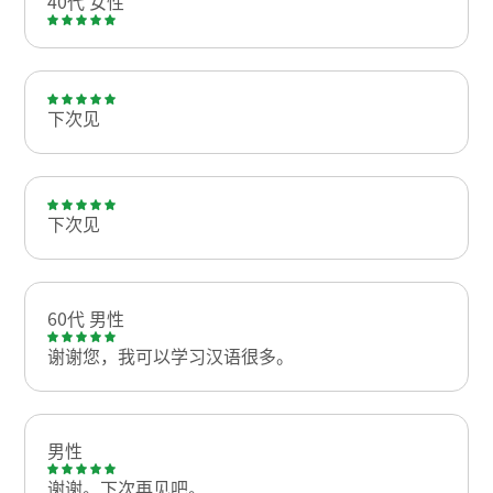
40代 女性
下次见
下次见
60代 男性
谢谢您，我可以学习汉语很多。
男性
谢谢。下次再见吧。