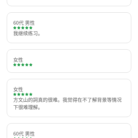
60代 男性
我继续练习。
女性
女性
方文山的詞真的很难。我觉得在不了解背景等情况
下很难理解。
60代 男性