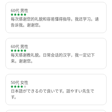
60代 男性
每次感谢您的礼貌和容易懂得指导。我还学习。请
告诉我。谢谢您。
60代 男性
每天感谢教礼貌。日常会话的汉字，我一定记下
来。谢谢您。
50代 女性
日本語ができるので良いです。話やすい先生で
す。