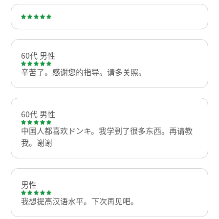
60代 男性
辛苦了。感谢您的指导。请多关照。
60代 男性
中国人都喜欢ドンキ。我学到了很多东西。再请教
我。谢谢
男性
我想提高汉语水平。下次再见吧。