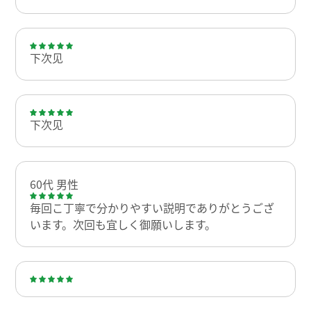
下次见
下次见
60代 男性
毎回こ丁寧で分かりやすい説明でありがとうござ
います。次回も宜しく御願いします。