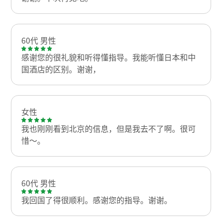
60代 男性
感谢您的很礼貌和听得懂指导。我能听懂日本和中
国酒店的区别。谢谢，
女性
我也刚刚看到北京的信息，但是我去不了啊。很可
惜〜。
60代 男性
我回国了得很顺利。感谢您的指导。谢谢。