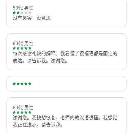
50代 男性
没有笑容，没意思
60代 男性
每次感谢礼貌的解释。我看懂了祝福语都是固定的
表达。请告诉我。谢谢您。
60代 男性
谢谢您。我快想恢复。老师的教汉语很懂。我感觉
我正在进步。请告诉我。