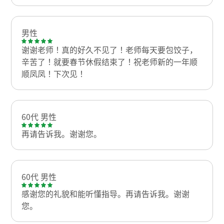
男性
谢谢老师！真的好久不见了！老师每天要包饺子，
辛苦了！就要春节休假结束了！祝老师新的一年顺
顺凤凤！下次见！
60代 男性
再请告诉我。谢谢您。
60代 男性
感谢您的礼貌和能听懂指导。再请告诉我。谢谢
您。