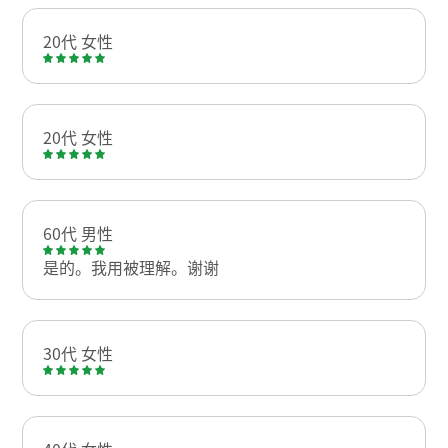
20代 女性
20代 女性
60代 男性
是的。我用被理解。谢谢
30代 女性