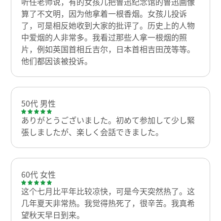
听任老师说，有的女孩儿把鲁迅纪念馆的鲁迅画像
算了不文明，因为他拿着一根香烟。女孩儿投诉
了，可是相反她收到大家的批评了。历史上的人物
中爱烟的人非常多。我看过那些人拿一根烟的照
片，例如英国首相丘吉尔，日本首相吉田茂等等。
他们都因该被投诉。
50代 男性
ありがとうございました。初めて参加して少し緊
張しましたが、楽しく会話できました。
60代 女性
这个七月比平年比较凉快，可是今天突然热了。这
几年夏天非常热。我觉得热死了，很辛苦。我真希
望秋天早日到来。