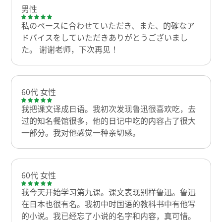
男性
私のペースに合わせていただき、また、的確なア
ドバイスをしていただきありがとうございまし
た。 谢谢老师，下次再见！
60代 女性
我把课文译成日语。我初次发现鲁迅很喜欢吃，去
过的知名餐馆很多，他的日记中吃的内容占了很大
一部分。我对他感觉一种亲切感。
60代 女性
我今天开始学习第九课。课文表现别样鲁迅。鲁迅
在日本也很有名。我初中时国语的教科书中有他写
的小说。我已经忘了小说的名字和内容，真可惜。