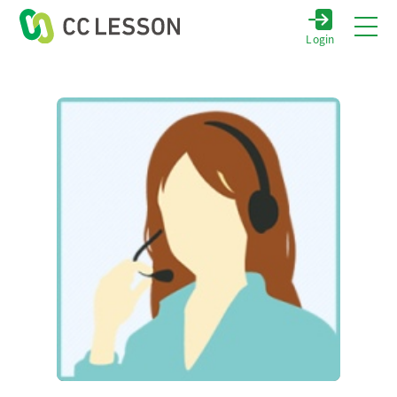
Login