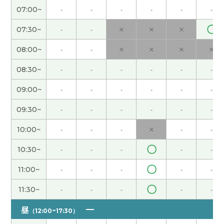
来日本的时候一定要见面!我很期待。
( 40代 女性 )
07:00~
-
-
-
-
-
-
〇
07:30~
-
-
×
×
×
没问题。日本菜重视本来的味道。中国菜的烹饪很
多。重视调味料的味道。下次见吧。
( 男性 )
08:00~
-
-
×
×
×
×
08:30~
-
-
-
-
-
-
ありがとうございました！ また会いましょう！
(
40代 女性 )
09:00~
-
-
-
-
-
-
09:30~
-
-
-
-
-
-
麻辣タンが大好きで本場のものも食べてみたいです
😁✨ぜひ本場の案内して欲しいです！！
( 40代 女
10:00~
-
-
-
×
-
-
性 )
〇
10:30~
-
-
-
-
-
ありがとうございます！ 旅行は気をつけて行って
〇
11:00~
-
-
-
-
-
きます😄✨
( 40代 女性 )
〇
11:30~
-
-
-
-
-
每天需要聊天。预防老人痴呆症。下次见吧。
( 男性
昼
)
（12:00~17:30）