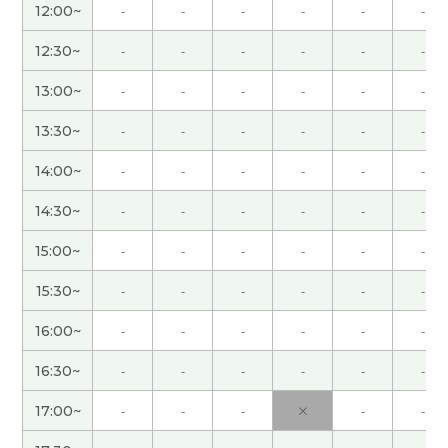
12:00~
-
-
-
-
-
-
好久不见、今天聊得很开心、谢谢老师。期待下次
12:30~
-
-
-
-
-
-
见!
( 男性 )
13:00~
-
-
-
-
-
-
今天非常感谢您。我们下次再见！
( 女性 )
13:30~
-
-
-
-
-
-
谢谢! 虽然育儿很辛苦，但是随着时间的推移，可能
14:00~
-
-
-
-
-
-
也有好事。希望随着时间的推移一切顺利😂
( 40代
女性 )
14:30~
-
-
-
-
-
-
15:00~
-
-
-
-
-
-
麻辣担好吃🥰想尝尝正宗的麻辣担，去旅游一定要
带我去❤️
( 40代 女性 )
15:30~
-
-
-
-
-
-
16:00~
-
-
-
-
-
-
ありがとうございました！
( 40代 女性 )
16:30~
-
-
-
-
-
-
ありがとうございました！
( 40代 女性 )
17:00~
-
-
-
×
-
-