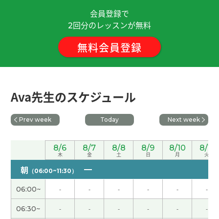
会員登録で
ありがとうございました。がんばります。
( 50代
回分のレッスンが無料
2
男性 )
無料会員登録
每次和老师一起聊得很开心！下次见！
( 男性 )
期待女儿的交通事故马上就解决和解。不开车的话
Ava先生のスケジュール
去买东西接孩子去幼儿园非常麻烦。 下次见吧。
(
男性 )
Prev week
Today
Next week
谢谢老师，下次再见！ もっと発音練習して、ちゃ
んと読めるように頑張ります！
( 男性 )
8/6
8/7
8/8
8/9
8/10
8/11
木
金
土
日
月
火
朝
ありがとうございました！
( 40代 女性 )
（06:00~11:30）
06:00~
-
-
-
-
-
-
ありがとうございました！
( 40代 女性 )
06:30~
-
-
-
-
-
-