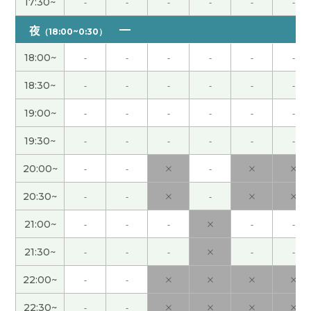
最近は、体調のコントロール難しいですね😭💦無
17:30~
-
-
-
-
-
-
理しないように生活します！ 先生もお忙しいの
夜
（18:00~0:30）
で、体大事にしてくださいね🙏
( 40代 女性 )
18:00~
-
-
-
-
-
-
不調な状態でご心配おかけしました😂💦月一は辛
18:30~
-
-
-
-
-
-
いですね😭 少ししたら元気になると思うのでしっ
かり寝て休みます🙏
( 40代 女性 )
19:00~
-
-
-
-
-
-
19:30~
-
-
-
-
-
-
お気遣いありがとうございます😊ゆっくり休みま
すー🥰
( 40代 女性 )
20:00~
-
-
×
-
×
×
20:30~
-
-
×
-
×
×
非常感謝 下次見
( 40代 男性 )
21:00~
-
-
-
×
-
-
我觉得习惯听老师语速的话听懂别的老师的话。我
让外孙子喜欢看书。看书是很好的爱好。下次见
21:30~
-
-
-
×
-
-
吧。
( 男性 )
22:00~
-
-
×
×
×
×
お陰様で文法も楽々 💪😊💪
( 40代 男性 )
22:30~
-
-
×
×
×
×