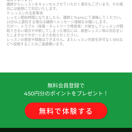
スンできることを楽しみにしてます！
( 40代 女性 )
講師からレッスンをキャンセルさせていただく場合もございます。その場
合には振替にて対応いたします。
レッスンの注意事項
レッスン開始時間になりましたら、講師とTeamsにて連絡してください。
本当にいつもありがとうございます🌟
( 40代 男性 )
10分以上遅刻する場合は講師へメッセージ連絡をお願いします。
万が一、トラブル（停電・ネットワーク障害等）が発生してレッスンが開
始できない場合や中断してしまった場合には、振替レッスン等の対応をい
たしますのでサポートまでお知らせください。
今天也非常感谢! 没有打印文本给您添麻烦了。期待
レッスンの録音や録画はできません。またレッスン内容を許可なくSNSな
再次相见的日子而努力!
( 40代 女性 )
どへ投稿することはご遠慮願います。
今天也辛苦了! 期待下次见面🥰❤️
( 40代 女性 )
今天谈到了麻辣担!下次去中国旅行的话，请一定带
我去好吃的地方☺️ ✨
( 40代 女性 )
無料会員登録で
円分のポイントをプレゼント！
450
非常感謝 下次見
( 40代 男性 )
無料
で
体験
する
最近，因为也有教科书上的菜单内容，所以聊了很
多关于饮食的话题!医生您最近也很累，请好好休
息。
( 40代 女性 )