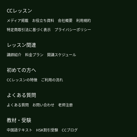
CCレッスン
我也是一直坦率地和我说话的老师是我最大的安慰
☺️ ✨学习不刻苦是不行的地方，但是从不经意的对
メディア掲載
お役立ち資料
会社概要
利用規約
话中学到了很多东西，所以我想吸取各种各样的东
特定商取引法に基づく表示
プライバシーポリシー
西来进步!
( 40代 女性 )
レッスン関連
时间太晚的话就太困了对不起🙏大家都在工作，人
講師紹介
料金プラン
開講スケジュール
生很长，所以不要勉强自己度过吧☺️ ✨ 期待着再次
见面!
( 40代 女性 )
初めての方へ
CCレッスンの特徴
ご利用の流れ
一直以来非常感谢。 请不要在意时间的变更! 工作很
忙好像很辛苦，请保重身体!
( 40代 女性 )
よくある質問
よくある質問
感谢一直以来愉快的课程!期待再次见面!
お問い合わせ
老师注册
( 40代 女性
)
教材・受験
感谢一直以来愉快的课程!期待再次见面!
( 40代 女性
中国語テキスト
HSK割引受験
CCブログ