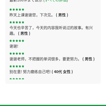
昨天上课谢谢您，下次见。
( 男性 )
今天也辛苦了，今天的内容我听说过的故事。有兴
趣。
( 男性 )
谢谢!
谢谢老师，不把握的单词很多，要更努力。
( 男性 )
别在意! 努力磨练自己吧!
( 40代 女性 )
ありがとうございました！
( 40代 女性 )
今天谢谢您，文章的内容特别难，但是继续努力
啊。
( 男性 )