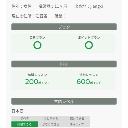
性別：
女性
講師歴：
11ヶ月
出身地：
jiangxi
現在の住所：
江西省
職業：
プラン
毎日プラン
ポイントプラン
料金
体験レッスン
通常レッスン
200
600
ポイント
ポイント
言語レベル
日本語
初心者
少しできる
割とできる
結構できる
かなりできる
ネイティブ