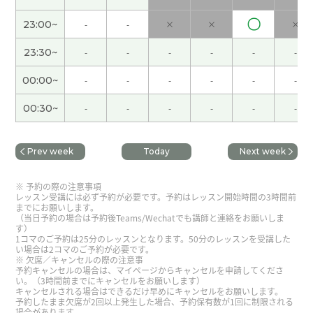
〇
23:00~
-
-
×
×
×
ありがとうございました。
( 40代 女性 )
23:30~
-
-
-
-
-
-
最近お互い仕事が忙しいですね。 お互い頑張りま
00:00~
-
-
-
-
-
-
しょう。
( 40代 女性 )
00:30~
-
-
-
-
-
-
ありがとうございました😆✨また会いましょう！
(
40代 女性 )
Prev week
Today
Next week
工作也很忙，如果有各种各样的计划的话会很辛苦
予約の際の注意事項
💦 互相不要勉强度过吧!
( 40代 女性 )
レッスン受講には必ず予約が必要です。予約はレッスン開始時間の3時間前
までにお願いします。
（当日予約の場合は予約後Teams/Wechatでも講師と連絡をお願いしま
す）
今天的表情感觉身体不太好，所以非常担心。季节
1コマのご予約は25分のレッスンとなります。50分のレッスンを受講した
い場合は2コマのご予約が必要です。
交替的时候身体容易垮掉，所以请互相保重身体🙏
(
欠席／キャンセルの際の注意事
40代 女性 )
予約キャンセルの場合は、マイページからキャンセルを申請してくださ
い。（3時間前までにキャンセルをお願いします）
キャンセルされる場合はできるだけ早めにキャンセルをお願いします。
予約したまま欠席が2回以上発生した場合、予約保有数が1回に制限される
お気遣いありがとうございます！ また楽しくレッ
場合があります。