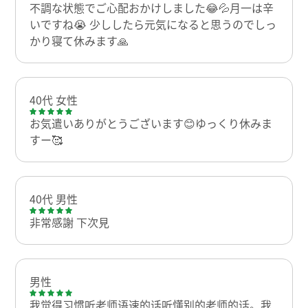
不調な状態でご心配おかけしました😂💦月一は辛
いですね😭 少ししたら元気になると思うのでしっ
かり寝て休みます🙏
40代 女性
お気遣いありがとうございます😊ゆっくり休みま
すー🥰
40代 男性
非常感謝 下次見
男性
我觉得习惯听老师语速的话听懂别的老师的话。我