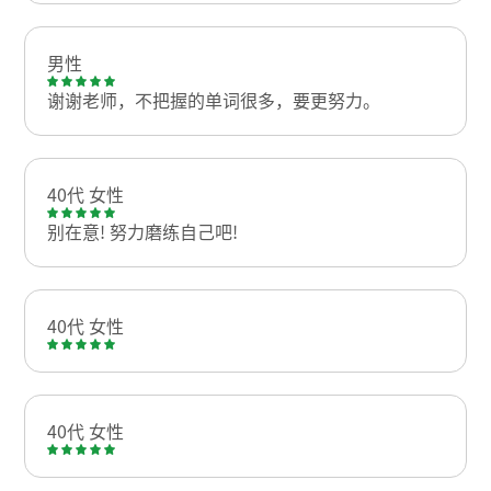
男性
谢谢老师，不把握的单词很多，要更努力。
40代 女性
别在意! 努力磨练自己吧!
40代 女性
40代 女性