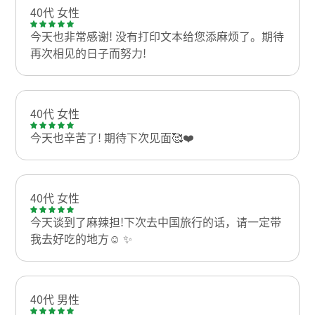
40代 女性
今天也非常感谢! 没有打印文本给您添麻烦了。期待
再次相见的日子而努力!
40代 女性
今天也辛苦了! 期待下次见面🥰❤️
40代 女性
今天谈到了麻辣担!下次去中国旅行的话，请一定带
我去好吃的地方☺️ ✨
40代 男性