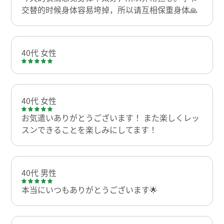
交替的时候身体容易垮掉，所以请互相保重身体🙏
40代 女性
40代 女性
お気遣いありがとうございます！ また楽しくレッ
スンできることを楽しみにしてます！
40代 男性
本当にいつもありがとうございます🌟