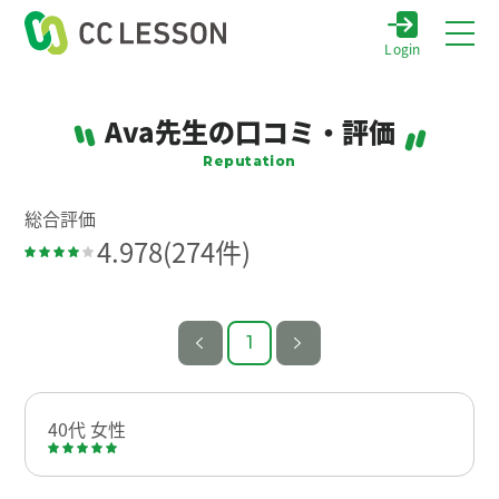
Login
Ava先生の口コミ・評価
Reputation
総合評価
4.978
(274件)
1
40代 女性