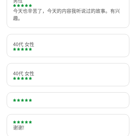
男性
今天也辛苦了，今天的内容我听说过的故事。有兴
趣。
40代 女性
40代 女性
谢谢!