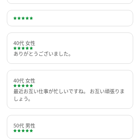
40代 女性
ありがとうございました。
40代 女性
最近お互い仕事が忙しいですね。 お互い頑張りま
しょう。
50代 男性