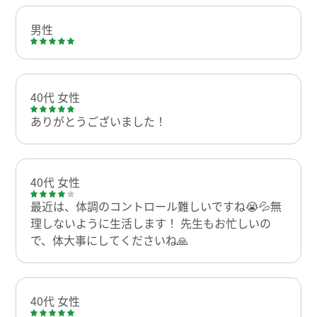
男性
40代 女性
ありがとうございました！
40代 女性
最近は、体調のコントロール難しいですね😭💦無
理しないように生活します！ 先生もお忙しいの
で、体大事にしてくださいね🙏
40代 女性