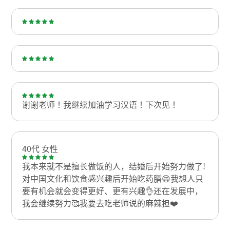
谢谢老师！我继续加油学习汉语！下次见！
40代 女性
我本来就不是擅长做饭的人，结婚后开始努力做了!
对中国文化和饮食感兴趣后开始吃药膳😄我想人只
要有机会就会变得更好、更有兴趣👌还在发展中，
我会继续努力🥰我要去吃老师说的麻辣担❤️