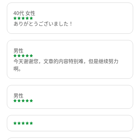
40代 女性
ありがとうございました！
男性
今天谢谢您，文章的内容特别难，但是继续努力
啊。
男性