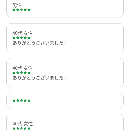
男性
40代 女性
ありがとうございました！
40代 女性
ありがとうございました！
40代 女性