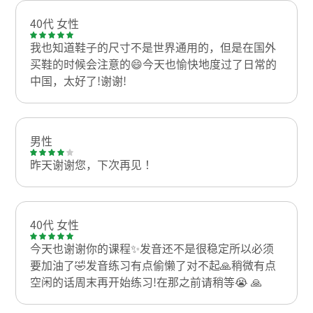
40代 女性
我也知道鞋子的尺寸不是世界通用的，但是在国外
买鞋的时候会注意的😄今天也愉快地度过了日常的
中国，太好了!谢谢!
男性
昨天谢谢您，下次再见！
40代 女性
今天也谢谢你的课程✨发音还不是很稳定所以必须
要加油了🤣发音练习有点偷懒了对不起🙏稍微有点
空闲的话周末再开始练习!在那之前请稍等😭 🙏