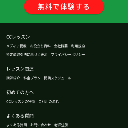
無料
で
体験
する
CCレッスン
メディア掲載
お役立ち資料
会社概要
利用規約
特定商取引法に基づく表示
プライバシーポリシー
レッスン関連
講師紹介
料金プラン
開講スケジュール
初めての方へ
CCレッスンの特徴
ご利用の流れ
よくある質問
よくある質問
お問い合わせ
老师注册