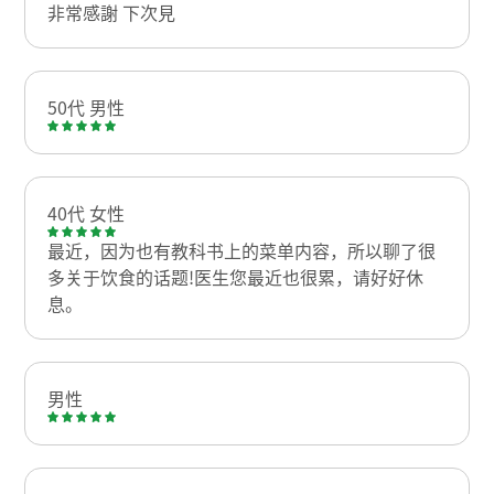
非常感謝 下次見
50代 男性
40代 女性
最近，因为也有教科书上的菜单内容，所以聊了很
多关于饮食的话题!医生您最近也很累，请好好休
息。
男性