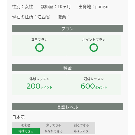
性別：
女性
講師歴：
10ヶ月
出身地：
jiangxi
現在の住所：
江西省
職業：
プラン
毎日プラン
ポイントプラン
料金
体験レッスン
通常レッスン
200
600
ポイント
ポイント
言語レベル
日本語
初心者
少しできる
割とできる
結構できる
かなりできる
ネイティブ