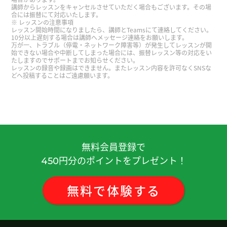
スンできることを楽しみにしてます！
( 40代 女性 )
講師からレッスンをキャンセルさせていただく場合もございます。その場
合には振替にて対応いたします。
レッスンの注意事項
レッスン開始時間になりましたら、講師とTeamsにて連絡してください。
本当にいつもありがとうございます🌟
( 40代 男性 )
10分以上遅刻する場合は講師へメッセージ連絡をお願いします。
万が一、トラブル（停電・ネットワーク障害等）が発生してレッスンが開
始できない場合や中断してしまった場合には、振替レッスン等の対応をい
たしますのでサポートまでお知らせください。
今天也非常感谢! 没有打印文本给您添麻烦了。期待
レッスンの録音や録画はできません。またレッスン内容を許可なくSNSな
再次相见的日子而努力!
( 40代 女性 )
どへ投稿することはご遠慮願います。
今天也辛苦了! 期待下次见面🥰❤️
( 40代 女性 )
今天谈到了麻辣担!下次去中国旅行的话，请一定带
我去好吃的地方☺️ ✨
( 40代 女性 )
無料会員登録で
円分のポイントをプレゼント！
450
非常感謝 下次見
( 40代 男性 )
無料
で
体験
する
最近，因为也有教科书上的菜单内容，所以聊了很
多关于饮食的话题!医生您最近也很累，请好好休
息。
( 40代 女性 )