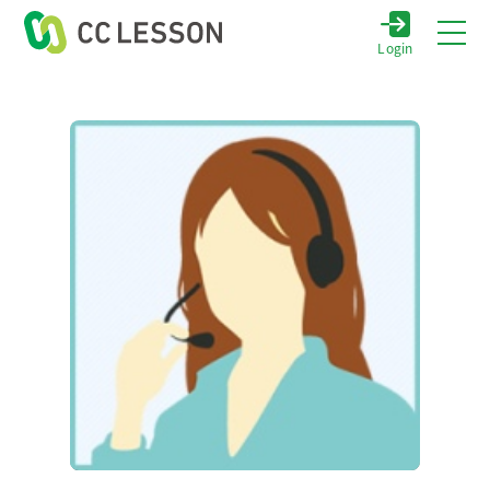
Login