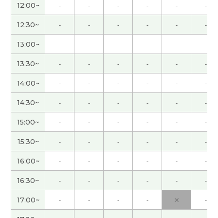
12:00~
-
-
-
-
-
-
好久不见、今天聊得很开心、谢谢老师。期待下次
12:30~
-
-
-
-
-
-
见!
( 男性 )
13:00~
-
-
-
-
-
-
今天非常感谢您。我们下次再见！
( 女性 )
13:30~
-
-
-
-
-
-
谢谢! 虽然育儿很辛苦，但是随着时间的推移，可能
14:00~
-
-
-
-
-
-
也有好事。希望随着时间的推移一切顺利😂
( 40代
女性 )
14:30~
-
-
-
-
-
-
15:00~
-
-
-
-
-
-
麻辣担好吃🥰想尝尝正宗的麻辣担，去旅游一定要
带我去❤️
( 40代 女性 )
15:30~
-
-
-
-
-
-
16:00~
-
-
-
-
-
-
ありがとうございました！
( 40代 女性 )
16:30~
-
-
-
-
-
-
ありがとうございました！
( 40代 女性 )
17:00~
-
-
-
-
×
-