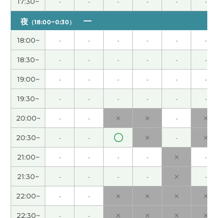
最近は、体調のコントロール難しいですね😭💦無
17:30~
-
-
-
-
-
-
理しないように生活します！ 先生もお忙しいの
夜
（18:00~0:30）
で、体大事にしてくださいね🙏
( 40代 女性 )
18:00~
-
-
-
-
-
-
不調な状態でご心配おかけしました😂💦月一は辛
18:30~
-
-
-
-
-
-
いですね😭 少ししたら元気になると思うのでしっ
かり寝て休みます🙏
( 40代 女性 )
19:00~
-
-
-
-
-
-
19:30~
-
-
-
-
-
-
お気遣いありがとうございます😊ゆっくり休みま
すー🥰
( 40代 女性 )
20:00~
-
-
×
×
-
×
〇
20:30~
-
-
×
-
×
非常感謝 下次見
( 40代 男性 )
21:00~
-
-
-
-
×
-
我觉得习惯听老师语速的话听懂别的老师的话。我
让外孙子喜欢看书。看书是很好的爱好。下次见
21:30~
-
-
-
-
×
-
吧。
( 男性 )
22:00~
-
-
×
×
×
×
お陰様で文法も楽々 💪😊💪
( 40代 男性 )
22:30~
-
-
×
×
×
×