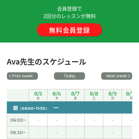
会員登録で
ありがとうございました。がんばります。
( 50代
回分のレッスンが無料
2
男性 )
無料会員登録
每次和老师一起聊得很开心！下次见！
( 男性 )
期待女儿的交通事故马上就解决和解。不开车的话
Ava先生のスケジュール
去买东西接孩子去幼儿园非常麻烦。 下次见吧。
(
男性 )
Prev week
Today
Next week
谢谢老师，下次再见！ もっと発音練習して、ちゃ
んと読めるように頑張ります！
( 男性 )
8/5
8/6
8/7
8/8
8/9
8/10
水
木
金
土
日
月
朝
ありがとうございました！
( 40代 女性 )
（06:00~11:30）
06:00~
-
-
-
-
-
-
ありがとうございました！
( 40代 女性 )
06:30~
-
-
-
-
-
-