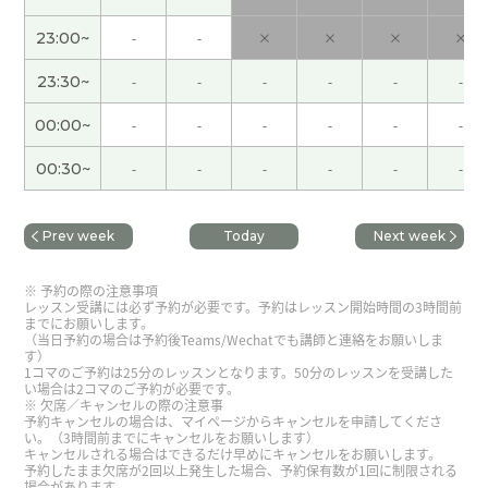
23:00~
-
-
×
×
×
×
ありがとうございました。
( 40代 女性 )
23:30~
-
-
-
-
-
-
最近お互い仕事が忙しいですね。 お互い頑張りま
00:00~
-
-
-
-
-
-
しょう。
( 40代 女性 )
00:30~
-
-
-
-
-
-
ありがとうございました😆✨また会いましょう！
(
40代 女性 )
Prev week
Today
Next week
工作也很忙，如果有各种各样的计划的话会很辛苦
予約の際の注意事項
💦 互相不要勉强度过吧!
( 40代 女性 )
レッスン受講には必ず予約が必要です。予約はレッスン開始時間の3時間前
までにお願いします。
（当日予約の場合は予約後Teams/Wechatでも講師と連絡をお願いしま
す）
今天的表情感觉身体不太好，所以非常担心。季节
1コマのご予約は25分のレッスンとなります。50分のレッスンを受講した
い場合は2コマのご予約が必要です。
交替的时候身体容易垮掉，所以请互相保重身体🙏
(
欠席／キャンセルの際の注意事
40代 女性 )
予約キャンセルの場合は、マイページからキャンセルを申請してくださ
い。（3時間前までにキャンセルをお願いします）
キャンセルされる場合はできるだけ早めにキャンセルをお願いします。
予約したまま欠席が2回以上発生した場合、予約保有数が1回に制限される
お気遣いありがとうございます！ また楽しくレッ
場合があります。