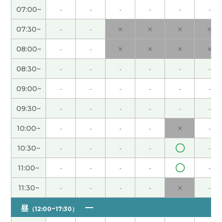
来日本的时候一定要见面!我很期待。
( 40代 女性 )
07:00~
-
-
-
-
-
-
07:30~
-
-
×
×
×
×
没问题。日本菜重视本来的味道。中国菜的烹饪很
多。重视调味料的味道。下次见吧。
( 男性 )
08:00~
-
-
×
×
×
×
08:30~
-
-
-
-
-
-
ありがとうございました！ また会いましょう！
(
40代 女性 )
09:00~
-
-
-
-
-
-
09:30~
-
-
-
-
-
-
麻辣タンが大好きで本場のものも食べてみたいです
😁✨ぜひ本場の案内して欲しいです！！
( 40代 女
10:00~
-
-
-
-
×
-
性 )
〇
10:30~
-
-
-
-
-
ありがとうございます！ 旅行は気をつけて行って
〇
11:00~
-
-
-
-
-
きます😄✨
( 40代 女性 )
11:30~
-
-
-
-
×
-
每天需要聊天。预防老人痴呆症。下次见吧。
( 男性
昼
)
（12:00~17:30）