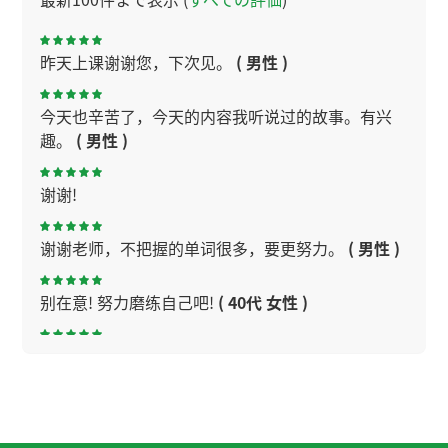
昨天上课谢谢您，下次见。
( 男性 )
今天也辛苦了，今天的内容我听说过的故事。有兴
趣。
( 男性 )
谢谢!
谢谢老师，不把握的单词很多，要更努力。
( 男性 )
别在意! 努力磨练自己吧!
( 40代 女性 )
ありがとうございました！
( 40代 女性 )
今天谢谢您，文章的内容特别难，但是继续努力
啊。
( 男性 )