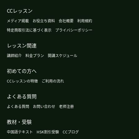
CCレッスン
我也是一直坦率地和我说话的老师是我最大的安慰
☺️ ✨学习不刻苦是不行的地方，但是从不经意的对
メディア掲載
お役立ち資料
会社概要
利用規約
话中学到了很多东西，所以我想吸取各种各样的东
特定商取引法に基づく表示
プライバシーポリシー
西来进步!
( 40代 女性 )
レッスン関連
时间太晚的话就太困了对不起🙏大家都在工作，人
講師紹介
料金プラン
開講スケジュール
生很长，所以不要勉强自己度过吧☺️ ✨ 期待着再次
见面!
( 40代 女性 )
初めての方へ
CCレッスンの特徴
ご利用の流れ
一直以来非常感谢。 请不要在意时间的变更! 工作很
忙好像很辛苦，请保重身体!
( 40代 女性 )
よくある質問
よくある質問
感谢一直以来愉快的课程!期待再次见面!
お問い合わせ
老师注册
( 40代 女性
)
教材・受験
感谢一直以来愉快的课程!期待再次见面!
( 40代 女性
中国語テキスト
HSK割引受験
CCブログ