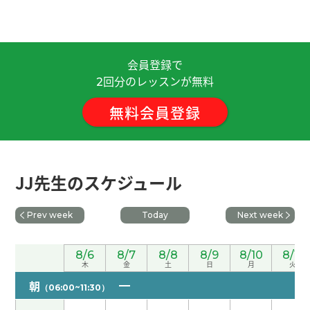
谢谢老师，我也很开心，下次见！
( 40代 )
非常感谢您耐心解释我不明白的所有问题。
会員登録で
谢谢老师，下次见！
( 40代 )
回分のレッスンが無料
2
無料会員登録
谢谢老师，下次见！
( 40代 )
谢谢老师，下次见！
( 40代 )
JJ先生のスケジュール
下一可我已经订了，再见！
( 60代 男性 )
Prev week
Today
Next week
谢谢。下次见吧。
( 男性 )
8/6
8/7
8/8
8/9
8/10
8/11
谢谢老师，下次见！
( 40代 )
木
金
土
日
月
火
朝
（06:00~11:30）
谢谢老师。今天的会话练习让我学到了很多，您帮