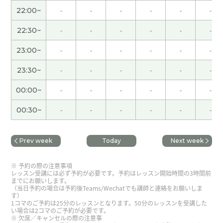
22:00~
-
-
-
-
-
-
这个是我第一次的上课，感谢JJ老师很热情地纠正
我的发音。为了通过考试，我要继续。下次见！
22:30~
-
-
-
-
-
-
23:00~
-
-
-
-
-
-
谢谢你讲课，我查一下「ウマが合う（同频）」，
骑马时人和马必须呼吸一致，这个成语源的，下次
23:30~
-
-
-
-
-
-
见！
( 40代 )
00:00~
-
-
-
-
-
-
谢谢老师，我昨天下课后看点葫芦娃，一会儿见！
(
00:30~
-
-
-
-
-
-
40代 )
谢谢您！多亏了老师的仔细讲解，我再次意识到了
Prev week
Today
Next week
自己的错误！
( 40代 女性 )
予約の際の注意事項
レッスン受講には必ず予約が必要です。予約はレッスン開始時間の3時間前
谢谢老师，下课后我在油管上看1979年的哪吒，下
までにお願いします。
（当日予約の場合は予約後Teams/Wechatでも講師と連絡をお願いしま
次见
( 40代 )
す）
1コマのご予約は25分のレッスンとなります。50分のレッスンを受講した
い場合は2コマのご予約が必要です。
谢谢老师
( 40代 )
欠席／キャンセルの際の注意事