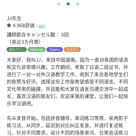
JJ先生
4.968評価
(
507
)
講師都合キャンセル数：
0回
（直近3カ月間）
毎日プラン
オススメ
WeChat
Teams
大家好，我叫JJ，来自中国湖南。因为一直对各国的语言
和文化非常感兴趣，工作期间，考取了日语二级证书，并
进行了一对一对外汉语教学工作，收到了来自各地学生们
的称赞与好评。选择这份工作是希望感受不同语言，不同
文化带来的碰撞，并且能和大家在语言沟通交流中一起成
长，喜欢汉语的朋友们，欢迎来我的课堂，让我们一起快
乐学汉语吧。
先从发音开始，包括拼音辅导，单词练习等等，采用影子
练习法，从同步、延迟到对比纠正发音，并进行复述练
习，针对不同需求，设计不同的场景单词、日常会话练习