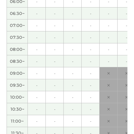
06:00~
-
-
-
-
-
-
我纠正了很多表达。期待下次见！
06:30~
-
-
-
-
-
-
谢谢老师！这节课也很开心 下次见吧！
( 男性 )
07:00~
-
-
-
-
-
-
谢谢老师，今天真不好意思我儿子又打扰课，还有
07:30~
-
-
-
-
-
-
它让我失去注意力，下次见！
( 40代 )
08:00~
-
-
-
-
-
-
老师辛苦了！今天的课也很开心啊！下次见！
( 男性
08:30~
-
-
-
-
-
-
)
09:00~
-
-
-
-
×
×
谢谢您！JJ 老师的教学风格真的很棒！！下次见！
(
09:30~
-
-
-
-
×
×
40代 女性 )
10:00~
-
-
-
-
×
×
谢谢您。下次见
10:30~
-
-
-
-
×
×
11:00~
-
-
-
-
×
×
下一次我应该介绍给你重庆的样子，你去过吗？
(
60代 男性 )
11:30~
-
-
-
-
×
×