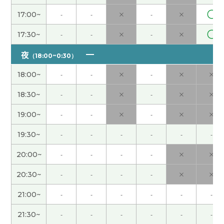
谢谢老师，下次见！
( 40代 )
〇
17:00~
-
-
×
-
×
我大约这十年继续学中文，比我更流利的人也有很
〇
17:30~
-
-
×
-
×
多了吧
( 60代 男性 )
夜
（18:00~0:30）
每次和老师一起聊得很开心！下次见！
( 男性 )
18:00~
-
-
×
-
×
×
JJ老师，谢谢。辛苦了~。也祝您周末愉快。下次见
18:30~
-
-
×
-
×
×
啦！
( 50代 男性 )
19:00~
-
-
×
-
×
×
今天第一次上您的课，谢谢您！ 也谢谢您把我没听
19:30~
-
-
-
-
-
-
懂的单词发给我。 以后也请多多关照，期待下次再
20:00~
-
-
-
-
×
×
见！
( 40代 男性 )
20:30~
-
-
-
-
×
×
谢谢老师，下次见！
( 40代 )
21:00~
-
-
-
-
-
-
谢谢老师，下次见！
( 40代 )
21:30~
-
-
-
-
-
-