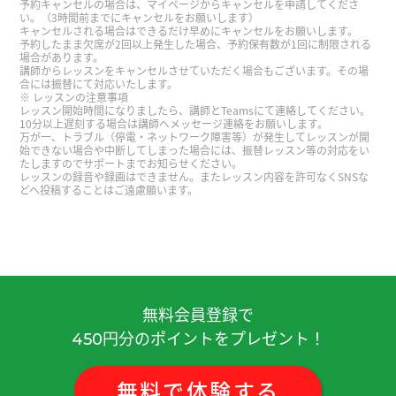
予約キャンセルの場合は、マイページからキャンセルを申請してくださ
い。（3時間前までにキャンセルをお願いします）
キャンセルされる場合はできるだけ早めにキャンセルをお願いします。
谢谢老师，下次见！
( 40代 )
予約したまま欠席が2回以上発生した場合、予約保有数が1回に制限される
場合があります。
講師からレッスンをキャンセルさせていただく場合もございます。その場
合には振替にて対応いたします。
谢谢。下次见吧。
( 男性 )
レッスンの注意事項
レッスン開始時間になりましたら、講師とTeamsにて連絡してください。
10分以上遅刻する場合は講師へメッセージ連絡をお願いします。
周末快乐
( 男性 )
万が一、トラブル（停電・ネットワーク障害等）が発生してレッスンが開
始できない場合や中断してしまった場合には、振替レッスン等の対応をい
たしますのでサポートまでお知らせください。
レッスンの録音や録画はできません。またレッスン内容を許可なくSNSな
正式展示之前有机会练习，听好了 我会享受下周的
どへ投稿することはご遠慮願います。
展示。。。
( 男性 )
谢谢老师，下次见！
( 40代 )
谢谢老师，下次见！
( 40代 )
無料会員登録で
円分のポイントをプレゼント！
450
谢谢您老师！下次见ー！
( 40代 女性 )
無料
で
体験
する