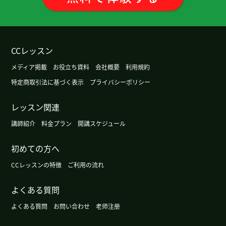
我一直不擅长卷舌音的发音，今天太长见识
了。。。到习惯怎么动嘴，舌头还有喉咙，需要时
间，我好好儿练习啊
( 男性 )
CCレッスン
这节课也很有意思、谢谢老师。 最近日本各样的地
方发生了地震。 横滨也比较大的摇晃了、我也会小
メディア掲載
お役立ち資料
会社概要
利用規約
心的。
( 50代 男性 )
特定商取引法に基づく表示
プライバシーポリシー
丁寧に発音を教えてくださるとても素敵な先生で
レッスン関連
す！次もお願いします！
講師紹介
料金プラン
開講スケジュール
谢谢今天的练习。我明白了zh, ch, sh r的发音，e的
初めての方へ
发音。
( 60代 男性 )
CCレッスンの特徴
ご利用の流れ
谢谢您！下次见ー！
( 40代 女性 )
よくある質問
よくある質問
お問い合わせ
老师注册
谢谢您的课。下次也请多多关照。
( 50代 男性 )