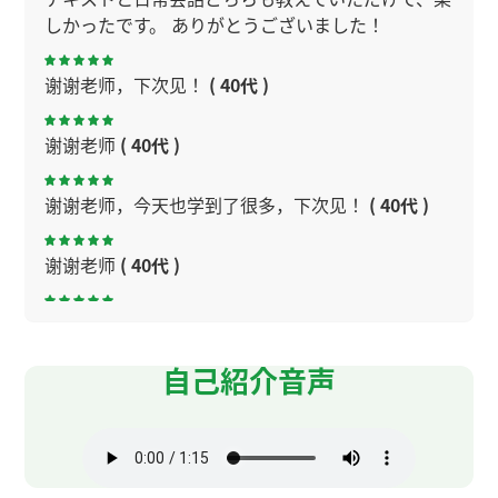
しかったです。 ありがとうございました！
谢谢老师，下次见！
( 40代 )
谢谢老师
( 40代 )
谢谢老师，今天也学到了很多，下次见！
( 40代 )
谢谢老师
( 40代 )
谢谢老师
( 40代 )
自己紹介音声
中国有很多有趣的地方啊！
( 60代 男性 )
重庆真是到处坡路！
( 60代 男性 )