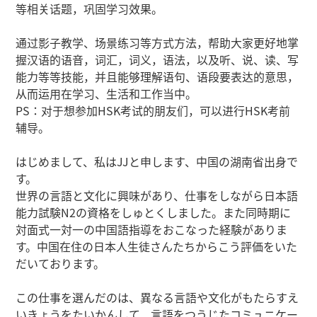
等相关话题，巩固学习效果。
通过影子教学、场景练习等方式方法，帮助大家更好地掌
握汉语的语音，词汇，词义，语法，以及听、说、读、写
能力等等技能，并且能够理解语句、语段要表达的意思，
从而运用在学习、生活和工作当中。
PS：对于想参加HSK考试的朋友们，可以进行HSK考前
辅导。
はじめまして、私はJJと申します、中国の湖南省出身で
す。
世界の言語と文化に興味があり、仕事をしながら日本語
能力試験N2の資格をしゅとくしました。また同時期に
対面式一対一の中国語指導をおこなった経験がありま
す。中国在住の日本人生徒さんたちからこう評価をいた
だいております。
この仕事を選んだのは、異なる言語や文化がもたらすえ
いきょうをたいかんして、言語をつうじたコミュニケー