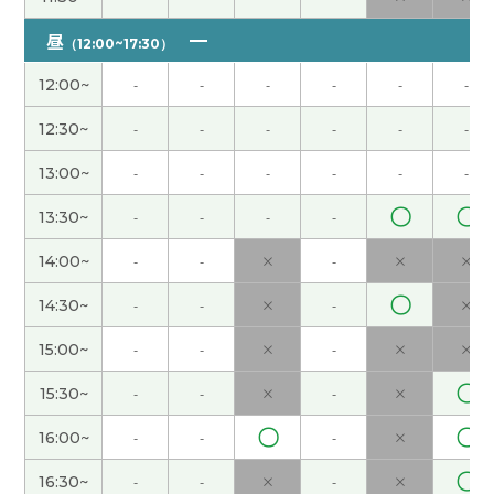
昼
谢谢老师，下次见！
( 40代 )
（12:00~17:30）
12:00~
-
-
-
-
-
-
谢谢老师，关于"连读 变音"，我看的油管节目是
https://www.youtube.com/watch?
12:30~
-
-
-
-
-
-
v=4qo6H_6Cc00 32分左右的场面 我不知道在你的
13:00~
-
-
-
-
-
-
环境能看油管，如果能看的话，而且有空时候，麻
烦你确认一下
( 40代 )
〇
〇
13:30~
-
-
-
-
14:00~
-
-
×
-
×
×
中国的千问已经和淘宝打通了，要是日本亚马逊也
能和ChatGPT打通就好了，既省心又省力。谢谢！
(
〇
14:30~
-
-
×
-
×
男性 )
15:00~
-
-
×
-
×
×
今年初夏的天气很宜人（友好），不过现在已经热
〇
15:30~
-
-
×
-
×
起来了。听说湖南的夏天特别热，请您注意多喝
水！
( 男性 )
〇
〇
16:00~
-
-
-
×
〇
16:30~
-
-
×
-
×