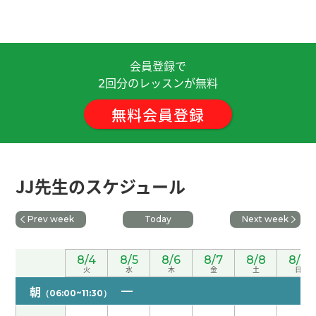
谢谢老师，下次见！
( 40代 )
下一可我已经订了，再见！
( 60代 男性 )
会員登録で
回分のレッスンが無料
2
谢谢。下次见吧。
( 男性 )
無料会員登録
谢谢老师，下次见！
( 40代 )
谢谢老师。今天的会话练习让我学到了很多，您帮
JJ先生のスケジュール
我纠正了很多表达。期待下次见！
Prev week
Today
Next week
谢谢老师！这节课也很开心 下次见吧！
( 男性 )
8/4
8/5
8/6
8/7
8/8
8/9
谢谢老师，今天真不好意思我儿子又打扰课，还有
火
水
木
金
土
日
它让我失去注意力，下次见！
( 40代 )
朝
（06:00~11:30）