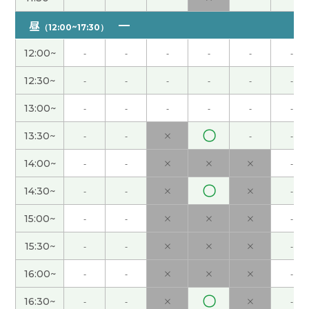
烦你确认一下
( 40代 )
昼
（12:00~17:30）
中国的千问已经和淘宝打通了，要是日本亚马逊也
12:00~
-
-
-
-
-
-
能和ChatGPT打通就好了，既省心又省力。谢谢！
(
男性 )
12:30~
-
-
-
-
-
-
13:00~
-
-
-
-
-
-
今年初夏的天气很宜人（友好），不过现在已经热
起来了。听说湖南的夏天特别热，请您注意多喝
〇
13:30~
-
-
×
-
-
水！
( 男性 )
14:00~
-
-
×
×
×
-
谢谢老师，下次见！
( 40代 )
〇
14:30~
-
-
×
×
-
我大约这十年继续学中文，比我更流利的人也有很
15:00~
-
-
×
×
×
-
多了吧
( 60代 男性 )
15:30~
-
-
×
×
×
-
每次和老师一起聊得很开心！下次见！
( 男性 )
16:00~
-
-
×
×
×
-
〇
16:30~
-
-
×
×
-