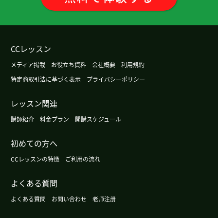
丁寧に発音を教えてくださるとても素敵な先生で
す！次もお願いします！
谢谢今天的练习。我明白了zh, ch, sh r的发音，e的
CCレッスン
发音。
( 60代 男性 )
メディア掲載
お役立ち資料
会社概要
利用規約
特定商取引法に基づく表示
プライバシーポリシー
谢谢您！下次见ー！
( 40代 女性 )
レッスン関連
谢谢您的课。下次也请多多关照。
( 50代 男性 )
講師紹介
料金プラン
開講スケジュール
谢谢老师，下次见！
( 40代 )
初めての方へ
CCレッスンの特徴
ご利用の流れ
他们耐心地解释了我不明白的部分。
よくある質問
我自己觉得听力还不太好，下次见
( 男性 )
よくある質問
お問い合わせ
老师注册
いつも丁寧にゆっくり発音や意味をおしえてくださ