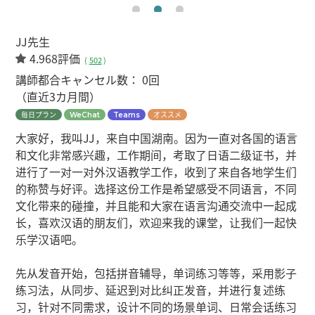
JJ先生
4.968評価
(
502
)
講師都合キャンセル数：
0回
（直近3カ月間）
毎日プラン
オススメ
WeChat
Teams
大家好，我叫JJ，来自中国湖南。因为一直对各国的语言
和文化非常感兴趣，工作期间，考取了日语二级证书，并
进行了一对一对外汉语教学工作，收到了来自各地学生们
的称赞与好评。选择这份工作是希望感受不同语言，不同
文化带来的碰撞，并且能和大家在语言沟通交流中一起成
长，喜欢汉语的朋友们，欢迎来我的课堂，让我们一起快
乐学汉语吧。
先从发音开始，包括拼音辅导，单词练习等等，采用影子
练习法，从同步、延迟到对比纠正发音，并进行复述练
习，针对不同需求，设计不同的场景单词、日常会话练习