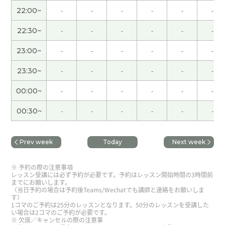
谢谢老师，我昨天下课后看点葫芦娃，一会儿见！
(
22:00~
-
-
-
-
-
-
40代 )
22:30~
-
-
-
-
-
-
谢谢您！多亏了老师的仔细讲解，我再次意识到了
23:00~
-
-
-
-
-
-
自己的错误！
( 40代 女性 )
23:30~
-
-
-
-
-
-
谢谢老师，下课后我在油管上看1979年的哪吒，下
00:00~
-
-
-
-
-
-
次见
( 40代 )
00:30~
-
-
-
-
-
-
谢谢老师
( 40代 )
Prev week
Today
Next week
谢谢老师，下次见！
( 40代 )
予約の際の注意事項
レッスン受講には必ず予約が必要です。予約はレッスン開始時間の3時間前
谢谢。下次见吧。
( 男性 )
までにお願いします。
（当日予約の場合は予約後Teams/Wechatでも講師と連絡をお願いしま
す）
1コマのご予約は25分のレッスンとなります。50分のレッスンを受講した
周末快乐
( 男性 )
い場合は2コマのご予約が必要です。
欠席／キャンセルの際の注意事