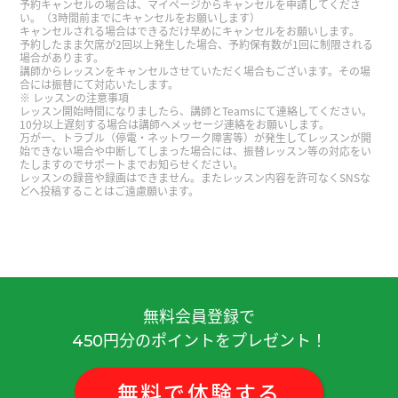
予約キャンセルの場合は、マイページからキャンセルを申請してくださ
正式展示之前有机会练习，听好了 我会享受下周的
い。（3時間前までにキャンセルをお願いします）
キャンセルされる場合はできるだけ早めにキャンセルをお願いします。
展示。。。
( 男性 )
予約したまま欠席が2回以上発生した場合、予約保有数が1回に制限される
場合があります。
講師からレッスンをキャンセルさせていただく場合もございます。その場
合には振替にて対応いたします。
谢谢老师，下次见！
( 40代 )
レッスンの注意事項
レッスン開始時間になりましたら、講師とTeamsにて連絡してください。
10分以上遅刻する場合は講師へメッセージ連絡をお願いします。
谢谢老师，下次见！
( 40代 )
万が一、トラブル（停電・ネットワーク障害等）が発生してレッスンが開
始できない場合や中断してしまった場合には、振替レッスン等の対応をい
たしますのでサポートまでお知らせください。
レッスンの録音や録画はできません。またレッスン内容を許可なくSNSな
谢谢您老师！下次见ー！
( 40代 女性 )
どへ投稿することはご遠慮願います。
我一直不擅长卷舌音的发音，今天太长见识
了。。。到习惯怎么动嘴，舌头还有喉咙，需要时
间，我好好儿练习啊
( 男性 )
無料会員登録で
这节课也很有意思、谢谢老师。 最近日本各样的地
円分のポイントをプレゼント！
450
方发生了地震。 横滨也比较大的摇晃了、我也会小
心的。
( 50代 男性 )
無料
で
体験
する