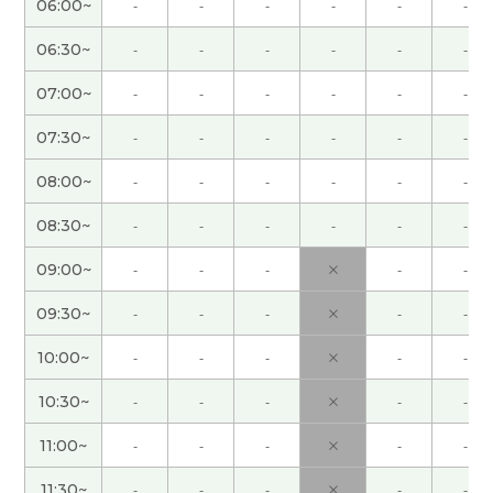
06:00~
-
-
-
-
-
-
老师辛苦了！今天的课也很开心啊！下次见！
( 男性
)
06:30~
-
-
-
-
-
-
07:00~
-
-
-
-
-
-
谢谢您！JJ 老师的教学风格真的很棒！！下次见！
(
40代 女性 )
07:30~
-
-
-
-
-
-
08:00~
-
-
-
-
-
-
谢谢您。下次见
08:30~
-
-
-
-
-
-
下一次我应该介绍给你重庆的样子，你去过吗？
(
09:00~
-
-
-
×
-
-
60代 男性 )
09:30~
-
-
-
×
-
-
谢谢老师，下次见！
( 40代 )
10:00~
-
-
-
×
-
-
谢谢老师，关于"连读 变音"，我看的油管节目是
10:30~
-
-
-
×
-
-
https://www.youtube.com/watch?
v=4qo6H_6Cc00 32分左右的场面 我不知道在你的
11:00~
-
-
-
×
-
-
环境能看油管，如果能看的话，而且有空时候，麻
11:30~
-
-
-
×
-
-