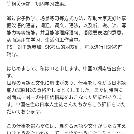
等相关话题，巩固学习效果。
通过影子教学、场景练习等方式方法，帮助大家更好地掌
握汉语的语音，词汇，词义，语法，以及听、说、读、写
能力等等技能，并且能够理解语句、语段要表达的意思，
从而运用在学习、生活和工作当中。
PS：对于想参加HSK考试的朋友们，可以进行HSK考前
辅导。
はじめまして、私はJJと申します、中国の湖南省出身で
す。
世界の言語と文化に興味があり、仕事をしながら日本語
能力試験N2の資格をしゅとくしました。また同時期に
対面式一対一の中国語指導をおこなった経験がありま
す。中国在住の日本人生徒さんたちからこう評価をいた
だいております。
この仕事を選んだのは、異なる言語や文化がもたらすえ
いきょうをたいかんして、言語をつうじたコミュニケー