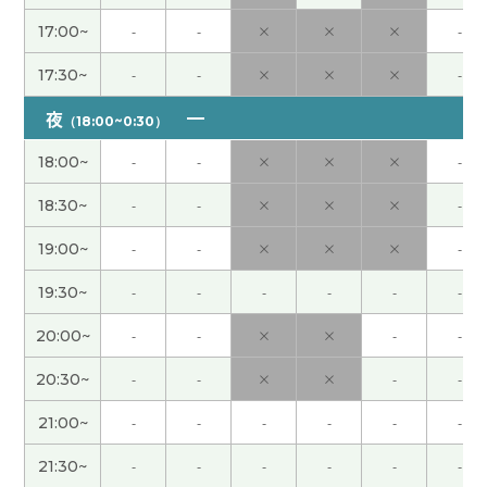
JJ老师，谢谢。辛苦了~。也祝您周末愉快。下次见
啦！
( 50代 男性 )
17:00~
-
-
×
×
×
-
17:30~
-
-
×
×
×
-
今天第一次上您的课，谢谢您！ 也谢谢您把我没听
懂的单词发给我。 以后也请多多关照，期待下次再
夜
（18:00~0:30）
见！
( 40代 男性 )
18:00~
-
-
×
×
×
-
谢谢老师，下次见！
( 40代 )
18:30~
-
-
×
×
×
-
19:00~
-
-
×
×
×
-
谢谢老师，下次见！
( 40代 )
19:30~
-
-
-
-
-
-
这个是我第一次的上课，感谢JJ老师很热情地纠正
20:00~
-
-
×
×
-
-
我的发音。为了通过考试，我要继续。下次见！
20:30~
-
-
×
×
-
-
谢谢你讲课，我查一下「ウマが合う（同频）」，
骑马时人和马必须呼吸一致，这个成语源的，下次
21:00~
-
-
-
-
-
-
见！
( 40代 )
21:30~
-
-
-
-
-
-