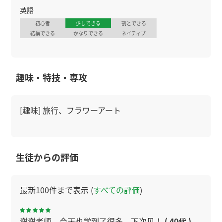
英語
初心者
少しできる
割とできる
結構できる
かなりできる
ネイティブ
趣味・特技・専攻
[趣味] 旅行、フラワーアート
生徒からの評価
最新100件まで表示 (
すべての評価
)
谢谢老师，今天也学到了很多，下次见！
( 40代 )