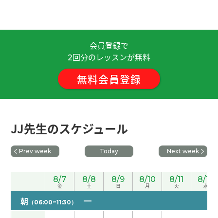
重庆真是到处坡路！
( 60代 男性 )
谢谢老师，我也很开心，下次见！
( 40代 )
会員登録で
回分のレッスンが無料
2
非常感谢您耐心解释我不明白的所有问题。
無料会員登録
谢谢老师，下次见！
( 40代 )
谢谢老师，下次见！
( 40代 )
JJ先生のスケジュール
谢谢老师，下次见！
( 40代 )
Prev week
Today
Next week
下一可我已经订了，再见！
( 60代 男性 )
8/7
8/8
8/9
8/10
8/11
8/12
金
土
日
月
火
水
谢谢。下次见吧。
( 男性 )
朝
（06:00~11:30）