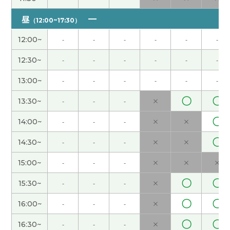
昼
下一次我应该介绍给你重庆的样子，你去过吗？
(
（12:00~17:30）
60代 男性 )
12:00~
-
-
-
-
-
-
谢谢老师，下次见！
( 40代 )
12:30~
-
-
-
-
-
-
13:00~
-
-
-
-
-
-
谢谢老师，关于"连读 变音"，我看的油管节目是
https://www.youtube.com/watch?
〇
〇
13:30~
-
-
-
×
v=4qo6H_6Cc00 32分左右的场面 我不知道在你的
〇
14:00~
-
-
-
×
×
环境能看油管，如果能看的话，而且有空时候，麻
烦你确认一下
( 40代 )
〇
14:30~
-
-
-
×
×
15:00~
-
-
-
×
×
×
中国的千问已经和淘宝打通了，要是日本亚马逊也
能和ChatGPT打通就好了，既省心又省力。谢谢！
(
〇
〇
15:30~
-
-
-
×
男性 )
〇
〇
16:00~
-
-
-
×
今年初夏的天气很宜人（友好），不过现在已经热
〇
〇
16:30~
-
-
-
×