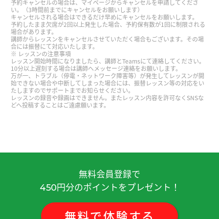
予約キャンセルの場合は、マイページからキャンセルを申請してくださ
次见
( 40代 )
い。（3時間前までにキャンセルをお願いします）
キャンセルされる場合はできるだけ早めにキャンセルをお願いします。
予約したまま欠席が2回以上発生した場合、予約保有数が1回に制限される
場合があります。
谢谢老师
( 40代 )
講師からレッスンをキャンセルさせていただく場合もございます。その場
合には振替にて対応いたします。
レッスンの注意事項
谢谢老师，下次见！
( 40代 )
レッスン開始時間になりましたら、講師とTeamsにて連絡してください。
10分以上遅刻する場合は講師へメッセージ連絡をお願いします。
万が一、トラブル（停電・ネットワーク障害等）が発生してレッスンが開
始できない場合や中断してしまった場合には、振替レッスン等の対応をい
谢谢。下次见吧。
( 男性 )
たしますのでサポートまでお知らせください。
レッスンの録音や録画はできません。またレッスン内容を許可なくSNSな
どへ投稿することはご遠慮願います。
周末快乐
( 男性 )
正式展示之前有机会练习，听好了 我会享受下周的
展示。。。
( 男性 )
無料会員登録で
谢谢老师，下次见！
( 40代 )
円分のポイントをプレゼント！
450
谢谢老师，下次见！
( 40代 )
無料
で
体験
する