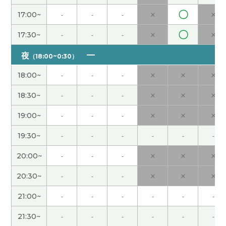
起来了。听说湖南的夏天特别热，请您注意多喝
水！
( 男性 )
〇
17:00~
-
-
-
×
×
〇
17:30~
-
-
-
×
×
谢谢老师，下次见！
( 40代 )
夜
（18:00~0:30）
我大约这十年继续学中文，比我更流利的人也有很
18:00~
-
-
-
×
×
×
多了吧
( 60代 男性 )
18:30~
-
-
-
×
×
×
每次和老师一起聊得很开心！下次见！
( 男性 )
19:00~
-
-
-
×
×
×
JJ老师，谢谢。辛苦了~。也祝您周末愉快。下次见
19:30~
-
-
-
-
-
-
啦！
( 50代 男性 )
20:00~
-
-
-
×
×
×
今天第一次上您的课，谢谢您！ 也谢谢您把我没听
20:30~
-
-
-
×
×
×
懂的单词发给我。 以后也请多多关照，期待下次再
见！
( 40代 男性 )
21:00~
-
-
-
-
-
-
21:30~
-
-
-
-
-
-
谢谢老师，下次见！
( 40代 )