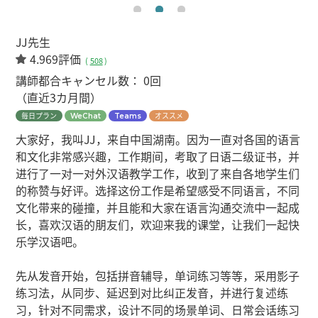
JJ先生
4.969評価
(
508
)
講師都合キャンセル数：
0回
（直近3カ月間）
毎日プラン
オススメ
WeChat
Teams
大家好，我叫JJ，来自中国湖南。因为一直对各国的语言
和文化非常感兴趣，工作期间，考取了日语二级证书，并
进行了一对一对外汉语教学工作，收到了来自各地学生们
的称赞与好评。选择这份工作是希望感受不同语言，不同
文化带来的碰撞，并且能和大家在语言沟通交流中一起成
长，喜欢汉语的朋友们，欢迎来我的课堂，让我们一起快
乐学汉语吧。
先从发音开始，包括拼音辅导，单词练习等等，采用影子
练习法，从同步、延迟到对比纠正发音，并进行复述练
习，针对不同需求，设计不同的场景单词、日常会话练习