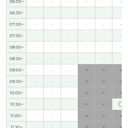
06:00~
-
-
-
-
-
-
谢谢老师，下次见！
( 40代 )
06:30~
-
-
-
-
-
-
谢谢老师。今天的会话练习让我学到了很多，您帮
07:00~
-
-
-
-
-
-
我纠正了很多表达。期待下次见！
07:30~
-
-
-
-
-
-
谢谢老师！这节课也很开心 下次见吧！
( 男性 )
08:00~
-
-
-
-
-
-
谢谢老师，今天真不好意思我儿子又打扰课，还有
08:30~
-
-
-
-
-
-
它让我失去注意力，下次见！
( 40代 )
09:00~
-
-
-
×
×
×
老师辛苦了！今天的课也很开心啊！下次见！
( 男性
09:30~
-
-
-
×
×
×
)
10:00~
-
-
-
×
×
×
谢谢您！JJ 老师的教学风格真的很棒！！下次见！
(
〇
10:30~
-
-
-
×
×
40代 女性 )
11:00~
-
-
-
×
×
×
谢谢您。下次见
11:30~
-
-
-
×
×
×