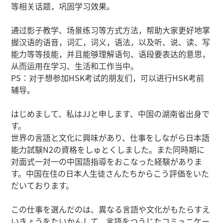
等相关话题，巩固学习效果。
通过影子教学、场景练习等方式方法，帮助大家更好地掌
握汉语的语音，词汇，词义，语法，以及听、说、读、写
能力等等技能，并且能够理解语句、语段要表达的意思，
从而运用在学习、生活和工作当中。
PS：对于想参加HSK考试的朋友们，可以进行HSK考前
辅导。
はじめまして、私はJJと申します、中国の湖南省出身で
す。
世界の言語と文化に興味があり、仕事をしながら日本語
能力試験N2の資格をしゅとくしました。また同時期に
対面式一対一の中国語指導をおこなった経験がありま
す。中国在住の日本人生徒さんたちからこう評価をいた
だいております。
この仕事を選んだのは、異なる言語や文化がもたらすえ
いきょうをたいかんして、言語をつうじたコミュニケー