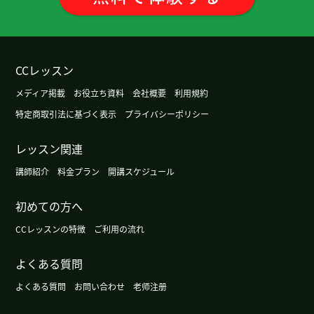
谢谢您老师！下次见ー！
( 40代 女性 )
我一直不擅长卷舌音的发音，今天太长见识
CCレッスン
了。。。到习惯怎么动嘴，舌头还有喉咙，需要时
间，我好好儿练习啊
( 男性 )
メディア掲載
お役立ち資料
会社概要
利用規約
特定商取引法に基づく表示
プライバシーポリシー
这节课也很有意思、谢谢老师。 最近日本各样的地
方发生了地震。 横滨也比较大的摇晃了、我也会小
レッスン関連
心的。
( 50代 男性 )
講師紹介
料金プラン
開講スケジュール
丁寧に発音を教えてくださるとても素敵な先生で
初めての方へ
す！次もお願いします！
CCレッスンの特徴
ご利用の流れ
谢谢今天的练习。我明白了zh, ch, sh r的发音，e的
よくある質問
发音。
( 60代 男性 )
よくある質問
お問い合わせ
老师注册
谢谢您！下次见ー！
( 40代 女性 )