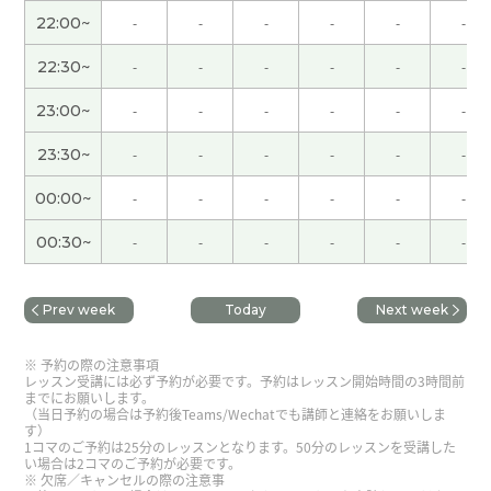
22:00~
-
-
-
-
-
-
谢谢老师，下次见！
( 40代 )
22:30~
-
-
-
-
-
-
23:00~
-
-
-
-
-
-
这个是我第一次的上课，感谢JJ老师很热情地纠正
我的发音。为了通过考试，我要继续。下次见！
23:30~
-
-
-
-
-
-
谢谢你讲课，我查一下「ウマが合う（同频）」，
00:00~
-
-
-
-
-
-
骑马时人和马必须呼吸一致，这个成语源的，下次
00:30~
-
-
-
-
-
-
见！
( 40代 )
谢谢老师，我昨天下课后看点葫芦娃，一会儿见！
(
Prev week
Today
Next week
40代 )
予約の際の注意事項
レッスン受講には必ず予約が必要です。予約はレッスン開始時間の3時間前
谢谢您！多亏了老师的仔细讲解，我再次意识到了
までにお願いします。
（当日予約の場合は予約後Teams/Wechatでも講師と連絡をお願いしま
自己的错误！
( 40代 女性 )
す）
1コマのご予約は25分のレッスンとなります。50分のレッスンを受講した
い場合は2コマのご予約が必要です。
谢谢老师，下课后我在油管上看1979年的哪吒，下
欠席／キャンセルの際の注意事