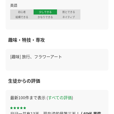
英語
初心者
少しできる
割とできる
結構できる
かなりできる
ネイティブ
趣味・特技・専攻
[趣味] 旅行、フラワーアート
生徒からの評価
最新100件まで表示 (
すべての評価
)
日记一共有13天，现在读的是第三天！
( 60代 男性