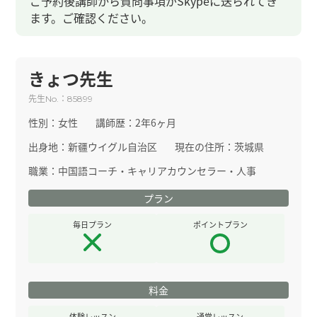
ご予約後講師から質問事項がSkypeに送られてき
ます。ご確認ください。
きょつ先生
先生
：
No.
85899
性別：
女性
講師歴：
2年6ヶ月
出身地：
新疆ウイグル自治区
現在の住所：
茨城県
職業：
中国語コーチ・キャリアカウンセラー・人事
プラン
毎日プラン
ポイントプラン
料金
体験レッスン
通常レッスン