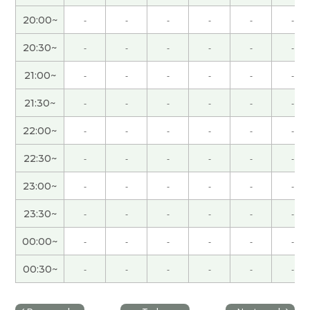
策をどのくらいのペースでやれば良いか？や現状の
20:00~
-
-
-
-
-
-
課題は何か？が明確になるので、目標実現の大きな
味方になるコーチングだと感じました。「なりた
20:30~
-
-
-
-
-
-
い姿はあるけど、どうしたら実現できるのか？」お
21:00~
-
-
-
-
-
-
悩みの方に特におすすめだと思います！生徒さん
の自主性を尊重しながら、実現のための提案をし
21:30~
-
-
-
-
-
-
てくださる先生です。
( 女性 )
22:00~
-
-
-
-
-
-
この度は親身になってご相談に応じていただきあり
22:30~
-
-
-
-
-
-
がとうございました！的確なアドバイスと今後すべ
きことが明確になりました。コツコツ実践しレベ
23:00~
-
-
-
-
-
-
ルUPを図ります。今後ともよろしくお願いしま
23:30~
-
-
-
-
-
-
す。
( 女性 )
00:00~
-
-
-
-
-
-
具体的な学習方法のアドバイスをもらえました。
日本語ネイティブならではの中国語学習の苦労を共
00:30~
-
-
-
-
-
-
有できて励みになりました。
( 30代 女性 )