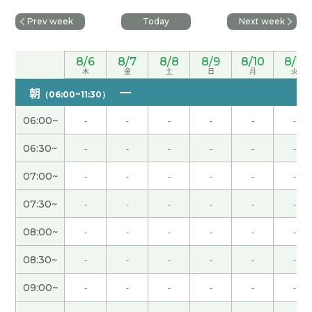
することができました！
( 30代 女性 )
Prev week
Today
Next week
今日はありがとうございました。 いろいろ参考に
なりました。 自分のペースを整えつつ、頑張って
8/6
8/7
8/8
8/9
8/10
8/11
木
金
土
日
月
火
みようと思います。 ありがとうございました。
朝
（06:00~11:30）
お話しして、スッキリしました。ありがとうござい
06:00~
-
-
-
-
-
-
ました。
( 50代 女性 )
06:30~
-
-
-
-
-
-
先生、ありがとうございました！ 事前に丁寧にご
07:00~
-
-
-
-
-
-
質問いただき、熱意を感じました。 2コマ連続でじ
っくり教えていただいて、本当によかったです。感
07:30~
-
-
-
-
-
-
謝でいっぱいです！
08:00~
-
-
-
-
-
-
先生、ありがとうございました！ これからの中国
08:30~
-
-
-
-
-
-
語の勉強が、とても明確になり、先生との出会いは
09:00~
-
-
-
-
-
-
宝物です！ すばらしいアドヴァイスをありがとう
ございました。