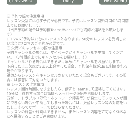
Prev week
Today
Next week
今後の学習についてアドバイスをいただきまし
た。ありがとうございました。
( 40代 男性 )
予約の際の注意事項
レッスン受講には必ず予約が必要です。予約はレッスン開始時間の3時間前
までにお願いします。
（当日予約の場合は予約後Teams/Wechatでも講師と連絡をお願いしま
す）
1コマのご予約は25分のレッスンとなります。50分のレッスンを受講した
い場合は2コマのご予約が必要です。
欠席／キャンセルの際の注意事
予約キャンセルの場合は、マイページからキャンセルを申請してくださ
い。（3時間前までにキャンセルをお願いします）
キャンセルされる場合はできるだけ早めにキャンセルをお願いします。
予約したまま欠席が2回以上発生した場合、予約保有数が1回に制限される
場合があります。
講師からレッスンをキャンセルさせていただく場合もございます。その場
合には振替にて対応いたします。
レッスンの注意事項
レッスン開始時間になりましたら、講師とTeamsにて連絡してください。
10分以上遅刻する場合は講師へメッセージ連絡をお願いします。
万が一、トラブル（停電・ネットワーク障害等）が発生してレッスンが開
始できない場合や中断してしまった場合には、振替レッスン等の対応をい
たしますのでサポートまでお知らせください。
レッスンの録音や録画はできません。またレッスン内容を許可なくSNSな
どへ投稿することはご遠慮願います。