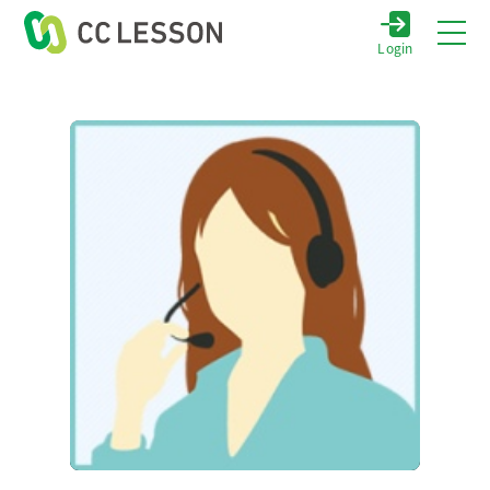
Login