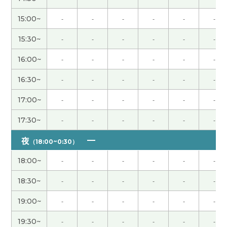
15:00~
-
-
-
-
-
-
きょつ先生、今日は本当にありがとうございまし
た。事前の確認ミス、申し訳ありませんでした。同
15:30~
-
-
-
-
-
-
じ目線に立っていただける先生だと思います。とて
も嬉しかったです。ゆっくりとですが進んでみま
16:00~
-
-
-
-
-
-
す。またお話し聞いてください！本当にありがとう
16:30~
-
-
-
-
-
-
ございました！
17:00~
-
-
-
-
-
-
キョツ先生、いろいろ相談に乗ってくださりありが
とうございました！ 私コロナに罹って後遺症が続
17:30~
-
-
-
-
-
-
いていました！コメントが遅れてすみません！ ま
夜
（18:00~0:30）
た、カウンセリングをお願いします🙇‍♀️
( 女性 )
18:00~
-
-
-
-
-
-
谢谢
18:30~
-
-
-
-
-
-
この度はありがとうございました。事前にアンケー
19:00~
-
-
-
-
-
-
トを送ってくださりその内容に基づいてコーチング
19:30~
-
-
-
-
-
-
を受けることができます。目的に対して、どんな対