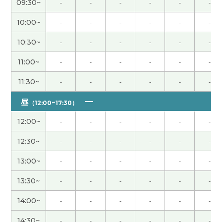
09:30~
-
-
-
-
-
-
10:00~
-
-
-
-
-
-
我会努力的。
( 60代 男性 )
10:30~
-
-
-
-
-
-
こちらこそありがとうございました。自分の発音
11:00~
-
-
-
-
-
-
のどこを改善していけばいいのか、とてもよくわか
りました。早速、レッスンの時に先生にお願いし
11:30~
-
-
-
-
-
-
て、チェックと直しをしてもらいました。頑張りま
す！あと、中国語の勉強が習慣化するように頑張り
昼
（12:00~17:30）
ます！ありがとうございました。
( 40代 女性 )
12:00~
-
-
-
-
-
-
我把你介绍的中文课买的很快。 我每早学习那些的
12:30~
-
-
-
-
-
-
中文课。 谢谢您。
( 40代 男性 )
13:00~
-
-
-
-
-
-
よいご報告が出来るよう、頑張ります！
( 男性 )
13:30~
-
-
-
-
-
-
14:00~
-
-
-
-
-
-
質の高いアドバイスをいただき、ありがとうござい
ました。
( 男性 )
14:30~
-
-
-
-
-
-