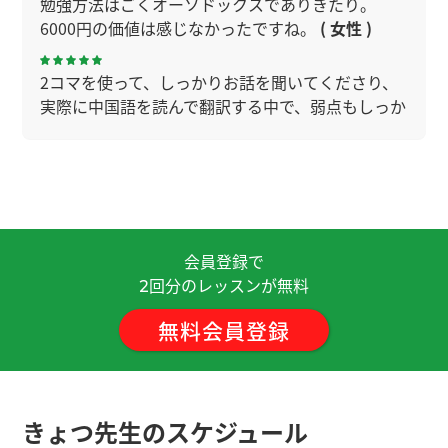
勉強方法はごくオーソドックスでありきたり。
6000円の価値は感じなかったですね。
( 女性 )
2コマを使って、しっかりお話を聞いてくださり、
実際に中国語を読んで翻訳する中で、弱点もしっか
り指摘していただきました。今回は音読のやり方
を丁寧に教えていただき、とても勉強になりまし
た。ありがとうございました。頑張ってみます。
外国語習得において何が重要なポイントか丁寧に
教えて頂くことができました。ありがとうございま
会員登録で
す。
回分のレッスンが無料
2
無料会員登録
これからどうやって勉強したらよいのか、教材は何
を使えば良いのか、具体的に助言を頂き大変あり
がたかったです。 ありがとうございました。
きょつ先生のスケジュール
おかげさまで、今後の学習方針を立て、悩みを解決