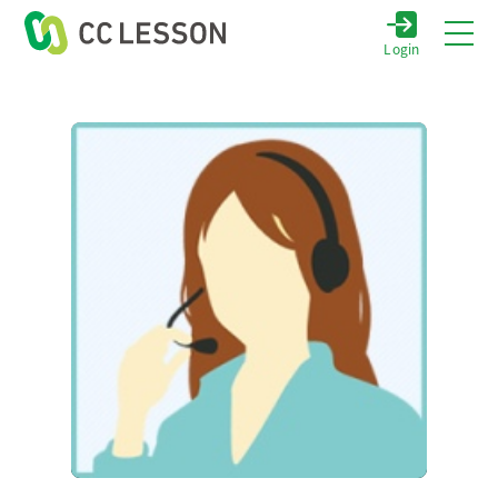
Login