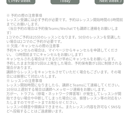
Prev week
Today
Next week
今後の学習についてアドバイスをいただきまし
た。ありがとうございました。
( 40代 男性 )
予約の際の注意事項
レッスン受講には必ず予約が必要です。予約はレッスン開始時間の3時間前
までにお願いします。
（当日予約の場合は予約後Teams/Wechatでも講師と連絡をお願いしま
す）
1コマのご予約は25分のレッスンとなります。50分のレッスンを受講した
い場合は2コマのご予約が必要です。
欠席／キャンセルの際の注意事
予約キャンセルの場合は、マイページからキャンセルを申請してくださ
い。（3時間前までにキャンセルをお願いします）
キャンセルされる場合はできるだけ早めにキャンセルをお願いします。
予約したまま欠席が2回以上発生した場合、予約保有数が1回に制限される
場合があります。
講師からレッスンをキャンセルさせていただく場合もございます。その場
合には振替にて対応いたします。
レッスンの注意事項
レッスン開始時間になりましたら、講師とTeamsにて連絡してください。
10分以上遅刻する場合は講師へメッセージ連絡をお願いします。
万が一、トラブル（停電・ネットワーク障害等）が発生してレッスンが開
始できない場合や中断してしまった場合には、振替レッスン等の対応をい
たしますのでサポートまでお知らせください。
レッスンの録音や録画はできません。またレッスン内容を許可なくSNSな
どへ投稿することはご遠慮願います。