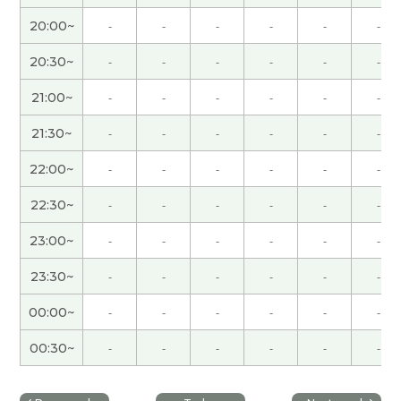
策をどのくらいのペースでやれば良いか？や現状の
20:00~
-
-
-
-
-
-
課題は何か？が明確になるので、目標実現の大きな
味方になるコーチングだと感じました。「なりた
20:30~
-
-
-
-
-
-
い姿はあるけど、どうしたら実現できるのか？」お
21:00~
-
-
-
-
-
-
悩みの方に特におすすめだと思います！生徒さん
の自主性を尊重しながら、実現のための提案をし
21:30~
-
-
-
-
-
-
てくださる先生です。
( 女性 )
22:00~
-
-
-
-
-
-
この度は親身になってご相談に応じていただきあり
22:30~
-
-
-
-
-
-
がとうございました！的確なアドバイスと今後すべ
きことが明確になりました。コツコツ実践しレベ
23:00~
-
-
-
-
-
-
ルUPを図ります。今後ともよろしくお願いしま
23:30~
-
-
-
-
-
-
す。
( 女性 )
00:00~
-
-
-
-
-
-
具体的な学習方法のアドバイスをもらえました。
日本語ネイティブならではの中国語学習の苦労を共
00:30~
-
-
-
-
-
-
有できて励みになりました。
( 30代 女性 )