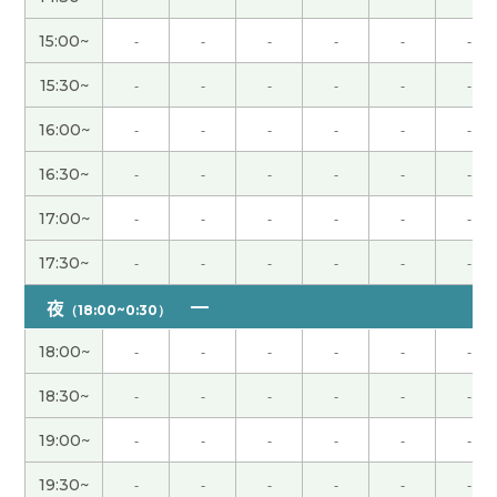
15:00~
-
-
-
-
-
-
きょつ先生、今日は本当にありがとうございまし
た。事前の確認ミス、申し訳ありませんでした。同
15:30~
-
-
-
-
-
-
じ目線に立っていただける先生だと思います。とて
も嬉しかったです。ゆっくりとですが進んでみま
16:00~
-
-
-
-
-
-
す。またお話し聞いてください！本当にありがとう
16:30~
-
-
-
-
-
-
ございました！
17:00~
-
-
-
-
-
-
キョツ先生、いろいろ相談に乗ってくださりありが
とうございました！ 私コロナに罹って後遺症が続
17:30~
-
-
-
-
-
-
いていました！コメントが遅れてすみません！ ま
夜
（18:00~0:30）
た、カウンセリングをお願いします🙇‍♀️
( 女性 )
18:00~
-
-
-
-
-
-
谢谢
18:30~
-
-
-
-
-
-
この度はありがとうございました。事前にアンケー
19:00~
-
-
-
-
-
-
トを送ってくださりその内容に基づいてコーチング
19:30~
-
-
-
-
-
-
を受けることができます。目的に対して、どんな対