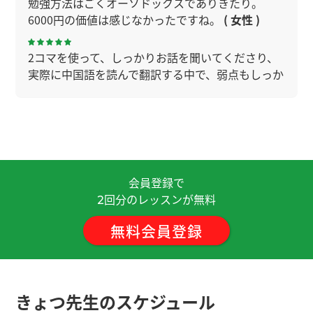
勉強方法はごくオーソドックスでありきたり。
6000円の価値は感じなかったですね。
( 女性 )
2コマを使って、しっかりお話を聞いてくださり、
実際に中国語を読んで翻訳する中で、弱点もしっか
り指摘していただきました。今回は音読のやり方
を丁寧に教えていただき、とても勉強になりまし
た。ありがとうございました。頑張ってみます。
外国語習得において何が重要なポイントか丁寧に
教えて頂くことができました。ありがとうございま
会員登録で
す。
回分のレッスンが無料
2
無料会員登録
これからどうやって勉強したらよいのか、教材は何
を使えば良いのか、具体的に助言を頂き大変あり
がたかったです。 ありがとうございました。
きょつ先生のスケジュール
おかげさまで、今後の学習方針を立て、悩みを解決