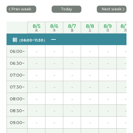
することができました！
( 30代 女性 )
Prev week
Today
Next week
今日はありがとうございました。 いろいろ参考に
なりました。 自分のペースを整えつつ、頑張って
8/5
8/6
8/7
8/8
8/9
8/10
水
木
金
土
日
月
みようと思います。 ありがとうございました。
朝
（06:00~11:30）
お話しして、スッキリしました。ありがとうござい
06:00~
-
-
-
-
-
-
ました。
( 50代 女性 )
06:30~
-
-
-
-
-
-
先生、ありがとうございました！ 事前に丁寧にご
07:00~
-
-
-
-
-
-
質問いただき、熱意を感じました。 2コマ連続でじ
っくり教えていただいて、本当によかったです。感
07:30~
-
-
-
-
-
-
謝でいっぱいです！
08:00~
-
-
-
-
-
-
先生、ありがとうございました！ これからの中国
08:30~
-
-
-
-
-
-
語の勉強が、とても明確になり、先生との出会いは
09:00~
-
-
-
-
-
-
宝物です！ すばらしいアドヴァイスをありがとう
ございました。