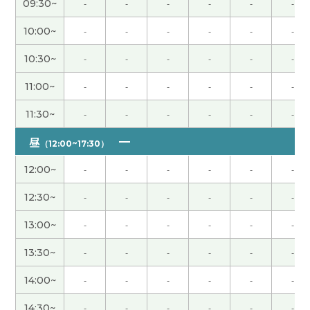
09:30~
-
-
-
-
-
-
10:00~
-
-
-
-
-
-
我会努力的。
( 60代 男性 )
10:30~
-
-
-
-
-
-
こちらこそありがとうございました。自分の発音
11:00~
-
-
-
-
-
-
のどこを改善していけばいいのか、とてもよくわか
りました。早速、レッスンの時に先生にお願いし
11:30~
-
-
-
-
-
-
て、チェックと直しをしてもらいました。頑張りま
す！あと、中国語の勉強が習慣化するように頑張り
昼
（12:00~17:30）
ます！ありがとうございました。
( 40代 女性 )
12:00~
-
-
-
-
-
-
我把你介绍的中文课买的很快。 我每早学习那些的
12:30~
-
-
-
-
-
-
中文课。 谢谢您。
( 40代 男性 )
13:00~
-
-
-
-
-
-
よいご報告が出来るよう、頑張ります！
( 男性 )
13:30~
-
-
-
-
-
-
14:00~
-
-
-
-
-
-
質の高いアドバイスをいただき、ありがとうござい
ました。
( 男性 )
14:30~
-
-
-
-
-
-