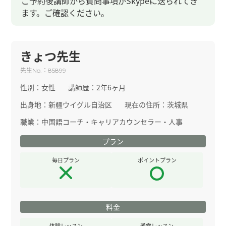
ご予約後講師から質問事項がSkypeに送られてき
ます。ご確認ください。
きょつ先生
先生
：
No.
85899
性別：
女性
講師歴：
2年6ヶ月
出身地：
新疆ウイグル自治区
現在の住所：
茨城県
職業：
中国語コーチ・キャリアカウンセラー・人事
プラン
毎日プラン
ポイントプラン
料金
体験レッスン
通常レッスン