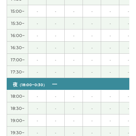
15:00~
-
-
-
-
-
-
きょつ先生、今日は本当にありがとうございまし
た。事前の確認ミス、申し訳ありませんでした。同
15:30~
-
-
-
-
-
-
じ目線に立っていただける先生だと思います。とて
も嬉しかったです。ゆっくりとですが進んでみま
16:00~
-
-
-
-
-
-
す。またお話し聞いてください！本当にありがとう
16:30~
-
-
-
-
-
-
ございました！
17:00~
-
-
-
-
-
-
キョツ先生、いろいろ相談に乗ってくださりありが
とうございました！ 私コロナに罹って後遺症が続
17:30~
-
-
-
-
-
-
いていました！コメントが遅れてすみません！ ま
夜
（18:00~0:30）
た、カウンセリングをお願いします🙇‍♀️
( 女性 )
18:00~
-
-
-
-
-
-
谢谢
18:30~
-
-
-
-
-
-
この度はありがとうございました。事前にアンケー
19:00~
-
-
-
-
-
-
トを送ってくださりその内容に基づいてコーチング
19:30~
-
-
-
-
-
-
を受けることができます。目的に対して、どんな対