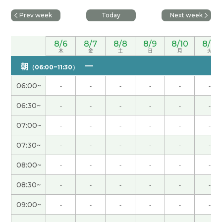
することができました！
( 30代 女性 )
Prev week
Today
Next week
今日はありがとうございました。 いろいろ参考に
なりました。 自分のペースを整えつつ、頑張って
8/6
8/7
8/8
8/9
8/10
8/11
木
金
土
日
月
火
みようと思います。 ありがとうございました。
朝
（06:00~11:30）
お話しして、スッキリしました。ありがとうござい
06:00~
-
-
-
-
-
-
ました。
( 50代 女性 )
06:30~
-
-
-
-
-
-
先生、ありがとうございました！ 事前に丁寧にご
07:00~
-
-
-
-
-
-
質問いただき、熱意を感じました。 2コマ連続でじ
っくり教えていただいて、本当によかったです。感
07:30~
-
-
-
-
-
-
謝でいっぱいです！
08:00~
-
-
-
-
-
-
先生、ありがとうございました！ これからの中国
08:30~
-
-
-
-
-
-
語の勉強が、とても明確になり、先生との出会いは
09:00~
-
-
-
-
-
-
宝物です！ すばらしいアドヴァイスをありがとう
ございました。