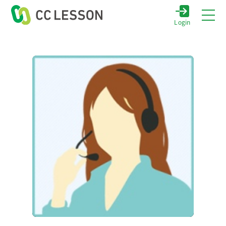
Login