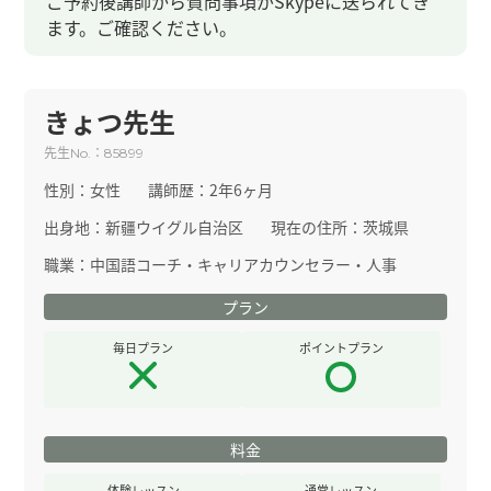
ご予約後講師から質問事項がSkypeに送られてき
ます。ご確認ください。
きょつ先生
先生
：
No.
85899
性別：
女性
講師歴：
2年6ヶ月
出身地：
新疆ウイグル自治区
現在の住所：
茨城県
職業：
中国語コーチ・キャリアカウンセラー・人事
プラン
毎日プラン
ポイントプラン
料金
体験レッスン
通常レッスン