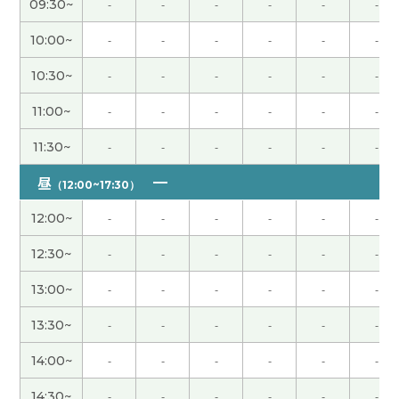
09:30~
-
-
-
-
-
-
10:00~
-
-
-
-
-
-
我会努力的。
( 60代 男性 )
10:30~
-
-
-
-
-
-
こちらこそありがとうございました。自分の発音
11:00~
-
-
-
-
-
-
のどこを改善していけばいいのか、とてもよくわか
りました。早速、レッスンの時に先生にお願いし
11:30~
-
-
-
-
-
-
て、チェックと直しをしてもらいました。頑張りま
す！あと、中国語の勉強が習慣化するように頑張り
昼
（12:00~17:30）
ます！ありがとうございました。
( 40代 女性 )
12:00~
-
-
-
-
-
-
我把你介绍的中文课买的很快。 我每早学习那些的
12:30~
-
-
-
-
-
-
中文课。 谢谢您。
( 40代 男性 )
13:00~
-
-
-
-
-
-
よいご報告が出来るよう、頑張ります！
( 男性 )
13:30~
-
-
-
-
-
-
14:00~
-
-
-
-
-
-
質の高いアドバイスをいただき、ありがとうござい
ました。
( 男性 )
14:30~
-
-
-
-
-
-