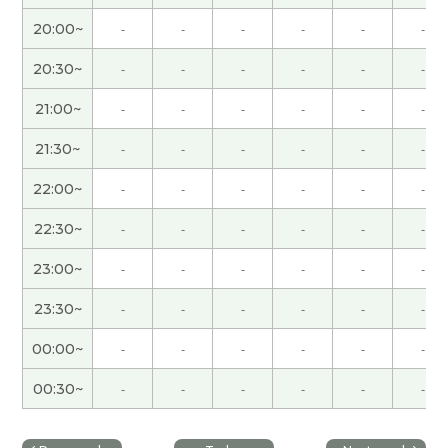
策をどのくらいのペースでやれば良いか？や現状の
20:00~
-
-
-
-
-
-
課題は何か？が明確になるので、目標実現の大きな
味方になるコーチングだと感じました。「なりた
20:30~
-
-
-
-
-
-
い姿はあるけど、どうしたら実現できるのか？」お
21:00~
-
-
-
-
-
-
悩みの方に特におすすめだと思います！生徒さん
の自主性を尊重しながら、実現のための提案をし
21:30~
-
-
-
-
-
-
てくださる先生です。
( 女性 )
22:00~
-
-
-
-
-
-
この度は親身になってご相談に応じていただきあり
22:30~
-
-
-
-
-
-
がとうございました！的確なアドバイスと今後すべ
きことが明確になりました。コツコツ実践しレベ
23:00~
-
-
-
-
-
-
ルUPを図ります。今後ともよろしくお願いしま
23:30~
-
-
-
-
-
-
す。
( 女性 )
00:00~
-
-
-
-
-
-
具体的な学習方法のアドバイスをもらえました。
日本語ネイティブならではの中国語学習の苦労を共
00:30~
-
-
-
-
-
-
有できて励みになりました。
( 30代 女性 )