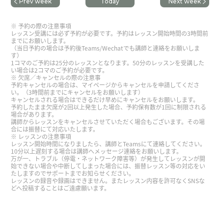
Prev week
Today
Next week
今後の学習についてアドバイスをいただきまし
た。ありがとうございました。
( 40代 男性 )
予約の際の注意事項
レッスン受講には必ず予約が必要です。予約はレッスン開始時間の3時間前
までにお願いします。
（当日予約の場合は予約後Teams/Wechatでも講師と連絡をお願いしま
す）
1コマのご予約は25分のレッスンとなります。50分のレッスンを受講した
い場合は2コマのご予約が必要です。
欠席／キャンセルの際の注意事
予約キャンセルの場合は、マイページからキャンセルを申請してくださ
い。（3時間前までにキャンセルをお願いします）
キャンセルされる場合はできるだけ早めにキャンセルをお願いします。
予約したまま欠席が2回以上発生した場合、予約保有数が1回に制限される
場合があります。
講師からレッスンをキャンセルさせていただく場合もございます。その場
合には振替にて対応いたします。
レッスンの注意事項
レッスン開始時間になりましたら、講師とTeamsにて連絡してください。
10分以上遅刻する場合は講師へメッセージ連絡をお願いします。
万が一、トラブル（停電・ネットワーク障害等）が発生してレッスンが開
始できない場合や中断してしまった場合には、振替レッスン等の対応をい
たしますのでサポートまでお知らせください。
レッスンの録音や録画はできません。またレッスン内容を許可なくSNSな
どへ投稿することはご遠慮願います。