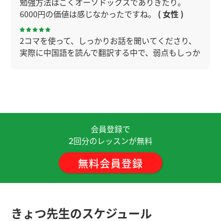
勉強方法はごくオーソドックスでありきたり。
6000円の価値は感じなかったですね。
( 女性 )
2コマを使って、しっかりお話を聞いてくださり、
実際に中国語を読んで翻訳する中で、弱点もしっか
り指摘していただきました。今回は音読のやり方
を丁寧に教えていただき、とても勉強になりまし
た。ありがとうございました。頑張ってみます。
外国語習得において何が重要なポイントか丁寧に
教えて頂くことができました。ありがとうございま
会員登録で
す。
回分のレッスンが無料
2
無料会員登録
これからどうやって勉強したらよいのか、教材は何
を使えば良いのか、具体的に助言を頂き大変あり
がたかったです。 ありがとうございました。
きょつ先生のスケジュール
おかげさまで、今後の学習方針を立て、悩みを解決