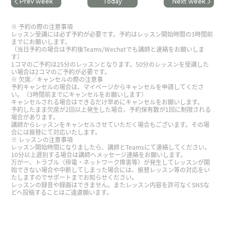
Prev week
Today
Next week
今後の学習についてアドバイスをいただきまし
た。ありがとうございました。
( 40代 男性 )
予約の際の注意事項
レッスン受講には必ず予約が必要です。予約はレッスン開始時間の3時間前
までにお願いします。
（当日予約の場合は予約後Teams/Wechatでも講師と連絡をお願いしま
す）
1コマのご予約は25分のレッスンとなります。50分のレッスンを受講した
い場合は2コマのご予約が必要です。
欠席／キャンセルの際の注意事
予約キャンセルの場合は、マイページからキャンセルを申請してくださ
い。（3時間前までにキャンセルをお願いします）
キャンセルされる場合はできるだけ早めにキャンセルをお願いします。
予約したまま欠席が2回以上発生した場合、予約保有数が1回に制限される
場合があります。
講師からレッスンをキャンセルさせていただく場合もございます。その場
合には振替にて対応いたします。
レッスンの注意事項
レッスン開始時間になりましたら、講師とTeamsにて連絡してください。
10分以上遅刻する場合は講師へメッセージ連絡をお願いします。
万が一、トラブル（停電・ネットワーク障害等）が発生してレッスンが開
始できない場合や中断してしまった場合には、振替レッスン等の対応をい
たしますのでサポートまでお知らせください。
レッスンの録音や録画はできません。またレッスン内容を許可なくSNSな
どへ投稿することはご遠慮願います。