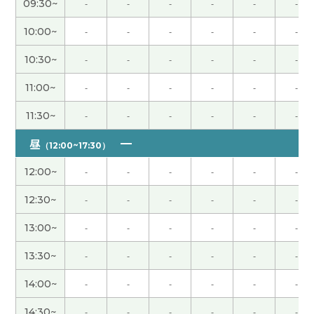
09:30~
-
-
-
-
-
-
10:00~
-
-
-
-
-
-
我会努力的。
( 60代 男性 )
10:30~
-
-
-
-
-
-
こちらこそありがとうございました。自分の発音
11:00~
-
-
-
-
-
-
のどこを改善していけばいいのか、とてもよくわか
りました。早速、レッスンの時に先生にお願いし
11:30~
-
-
-
-
-
-
て、チェックと直しをしてもらいました。頑張りま
す！あと、中国語の勉強が習慣化するように頑張り
昼
（12:00~17:30）
ます！ありがとうございました。
( 40代 女性 )
12:00~
-
-
-
-
-
-
我把你介绍的中文课买的很快。 我每早学习那些的
12:30~
-
-
-
-
-
-
中文课。 谢谢您。
( 40代 男性 )
13:00~
-
-
-
-
-
-
よいご報告が出来るよう、頑張ります！
( 男性 )
13:30~
-
-
-
-
-
-
14:00~
-
-
-
-
-
-
質の高いアドバイスをいただき、ありがとうござい
ました。
( 男性 )
14:30~
-
-
-
-
-
-