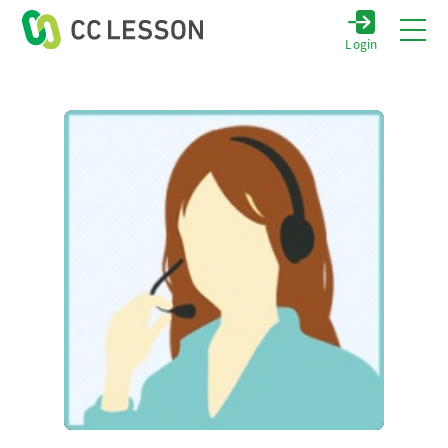
Login