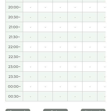
策をどのくらいのペースでやれば良いか？や現状の
20:00~
-
-
-
-
-
-
課題は何か？が明確になるので、目標実現の大きな
味方になるコーチングだと感じました。「なりた
20:30~
-
-
-
-
-
-
い姿はあるけど、どうしたら実現できるのか？」お
21:00~
-
-
-
-
-
-
悩みの方に特におすすめだと思います！生徒さん
の自主性を尊重しながら、実現のための提案をし
21:30~
-
-
-
-
-
-
てくださる先生です。
( 女性 )
22:00~
-
-
-
-
-
-
この度は親身になってご相談に応じていただきあり
22:30~
-
-
-
-
-
-
がとうございました！的確なアドバイスと今後すべ
きことが明確になりました。コツコツ実践しレベ
23:00~
-
-
-
-
-
-
ルUPを図ります。今後ともよろしくお願いしま
23:30~
-
-
-
-
-
-
す。
( 女性 )
00:00~
-
-
-
-
-
-
具体的な学習方法のアドバイスをもらえました。
日本語ネイティブならではの中国語学習の苦労を共
00:30~
-
-
-
-
-
-
有できて励みになりました。
( 30代 女性 )