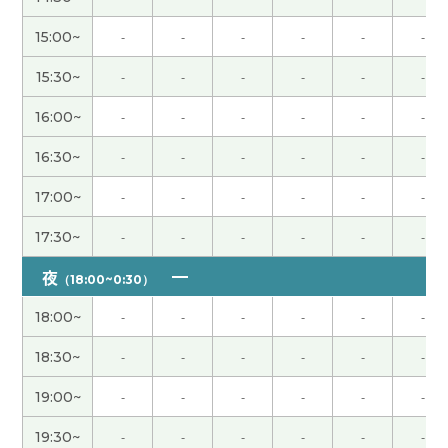
15:00~
-
-
-
-
-
-
きょつ先生、今日は本当にありがとうございまし
た。事前の確認ミス、申し訳ありませんでした。同
15:30~
-
-
-
-
-
-
じ目線に立っていただける先生だと思います。とて
も嬉しかったです。ゆっくりとですが進んでみま
16:00~
-
-
-
-
-
-
す。またお話し聞いてください！本当にありがとう
16:30~
-
-
-
-
-
-
ございました！
17:00~
-
-
-
-
-
-
キョツ先生、いろいろ相談に乗ってくださりありが
とうございました！ 私コロナに罹って後遺症が続
17:30~
-
-
-
-
-
-
いていました！コメントが遅れてすみません！ ま
夜
（18:00~0:30）
た、カウンセリングをお願いします🙇‍♀️
( 女性 )
18:00~
-
-
-
-
-
-
谢谢
18:30~
-
-
-
-
-
-
この度はありがとうございました。事前にアンケー
19:00~
-
-
-
-
-
-
トを送ってくださりその内容に基づいてコーチング
19:30~
-
-
-
-
-
-
を受けることができます。目的に対して、どんな対