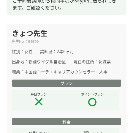
ご予約後講師から質問事項がSkypeに送られてき
ます。ご確認ください。
きょつ先生
先生
：
No.
85899
性別：
女性
講師歴：
2年6ヶ月
出身地：
新疆ウイグル自治区
現在の住所：
茨城県
職業：
中国語コーチ・キャリアカウンセラー・人事
プラン
毎日プラン
ポイントプラン
料金
体験レッスン
通常レッスン