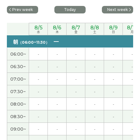
することができました！
( 30代 女性 )
Prev week
Today
Next week
今日はありがとうございました。 いろいろ参考に
なりました。 自分のペースを整えつつ、頑張って
8/5
8/6
8/7
8/8
8/9
8/10
水
木
金
土
日
月
みようと思います。 ありがとうございました。
朝
（06:00~11:30）
お話しして、スッキリしました。ありがとうござい
06:00~
-
-
-
-
-
-
ました。
( 50代 女性 )
06:30~
-
-
-
-
-
-
先生、ありがとうございました！ 事前に丁寧にご
07:00~
-
-
-
-
-
-
質問いただき、熱意を感じました。 2コマ連続でじ
っくり教えていただいて、本当によかったです。感
07:30~
-
-
-
-
-
-
謝でいっぱいです！
08:00~
-
-
-
-
-
-
先生、ありがとうございました！ これからの中国
08:30~
-
-
-
-
-
-
語の勉強が、とても明確になり、先生との出会いは
09:00~
-
-
-
-
-
-
宝物です！ すばらしいアドヴァイスをありがとう
ございました。