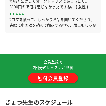
勉強方法はごくオーソドックスでありきたり。
6000円の価値は感じなかったですね。
( 女性 )
2コマを使って、しっかりお話を聞いてくださり、
実際に中国語を読んで翻訳する中で、弱点もしっか
り指摘していただきました。今回は音読のやり方
を丁寧に教えていただき、とても勉強になりまし
た。ありがとうございました。頑張ってみます。
外国語習得において何が重要なポイントか丁寧に
教えて頂くことができました。ありがとうございま
会員登録で
す。
回分のレッスンが無料
2
無料会員登録
これからどうやって勉強したらよいのか、教材は何
を使えば良いのか、具体的に助言を頂き大変あり
がたかったです。 ありがとうございました。
きょつ先生のスケジュール
おかげさまで、今後の学習方針を立て、悩みを解決