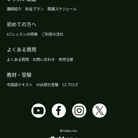
我也觉得这件事件平台方肯定也有问题。我一直认
講師紹介
料金プラン
開講スケジュール
为，这种只单方面听取消费者意见、就对配送员扣
初めての方へ
钱的制度确实存在问题。
( 50代 男性 )
CCレッスンの特徴
ご利用の流れ
辛苦了～。下节课再见。
( 50代 男性 )
よくある質問
日本电动汽车的普及率目前仍仅为2%至3%左右。
よくある質問
お問い合わせ
老师注册
日本和美国的电动汽车销量显然已出现放缓。下节
课再见。
( 50代 男性 )
教材・受験
中国語テキスト
HSK割引受験
CCブログ
大阪很热闹的地方是梅田和难波。现在外国的游客
很多。生了新的中华街。越来越热闹。下次见吧。
(
男性 )
下课后我一直在寻找以左手为主角的场面。但是我
还没找到。因为我的脑子里全是这件事，所以今晚
© Glats Inc.
可能睡不着。谢谢老师，下次见！
( 女性 )