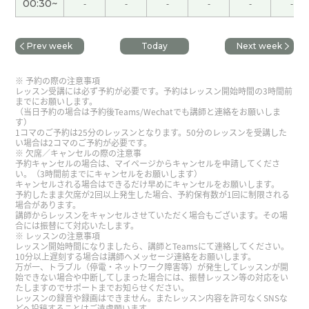
00:30~
-
-
-
-
-
-
我也查叫精进料理没有鸡蛋。中国斋饭没有鸡蛋。
下次见吧。
( 男性 )
Prev week
Today
Next week
辛苦了。好好享受假期～。
( 50代 男性 )
予約の際の注意事項
レッスン受講には必ず予約が必要です。予約はレッスン開始時間の3時間前
までにお願いします。
（当日予約の場合は予約後Teams/Wechatでも講師と連絡をお願いしま
いつも楽しく授業してくださってありがとうござい
す）
ます！我们下节课见~
1コマのご予約は25分のレッスンとなります。50分のレッスンを受講した
い場合は2コマのご予約が必要です。
欠席／キャンセルの際の注意事
予約キャンセルの場合は、マイページからキャンセルを申請してくださ
在我们日本这里，小朋友会直接走进稻田，徒手抓
い。（3時間前までにキャンセルをお願いします）
キャンセルされる場合はできるだけ早めにキャンセルをお願いします。
青蛙呢😂。下节课再见。
( 50代 男性 )
予約したまま欠席が2回以上発生した場合、予約保有数が1回に制限される
場合があります。
講師からレッスンをキャンセルさせていただく場合もございます。その場
辛苦了～。周末愉快！下节课再见。
( 50代 男性 )
合には振替にて対応いたします。
レッスンの注意事項
レッスン開始時間になりましたら、講師とTeamsにて連絡してください。
10分以上遅刻する場合は講師へメッセージ連絡をお願いします。
这个周末身体状况好了一些，跑步速度也恢复了一
万が一、トラブル（停電・ネットワーク障害等）が発生してレッスンが開
些，感觉很不错。下节课再见！
( 50代 男性 )
始できない場合や中断してしまった場合には、振替レッスン等の対応をい
たしますのでサポートまでお知らせください。
レッスンの録音や録画はできません。またレッスン内容を許可なくSNSな
どへ投稿することはご遠慮願います。