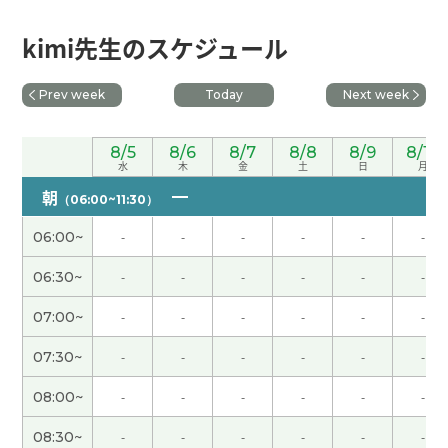
辛苦了～。下节课见。
( 50代 男性 )
kimi先生のスケジュール
我高中的时候最喜欢的科目就是物理学。如果那时
Prev week
Today
Next week
候有具备当前功能的电脑，物理学模拟进行起来更
有趣。下节课见。
( 50代 男性 )
8/5
8/6
8/7
8/8
8/9
8/10
水
木
金
土
日
月
今天很热。阳光非常强。出门有中暑的危险。下次
朝
（06:00~11:30）
见吧。
( 男性 )
06:00~
-
-
-
-
-
-
周末愉快！下节课见。
( 50代 男性 )
06:30~
-
-
-
-
-
-
07:00~
-
-
-
-
-
-
能够了解“三道茶”的寓意，让我受益匪浅。下节课
见。
( 50代 男性 )
07:30~
-
-
-
-
-
-
08:00~
-
-
-
-
-
-
我想更加努力地学习，能够多说话。谢谢老师，下
次见。
( 女性 )
08:30~
-
-
-
-
-
-