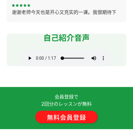
谢谢老师今天也是开心又充实的一课。我很期待下
节的课。
( 女性 )
辛苦了～，下节课见。
( 50代 男性 )
自己紹介音声
夏天，我会把一条速干且有清凉感的运动毛巾围在
脖子上，然后去跑步。下节课见。
( 50代 男性 )
我每次先伸展运动在下水。为了避免抽筋运动前伸
展运动很重要，特别是在游泳的时候上半身伸展运
动必须的。下节课见！
( 50代 男性 )
会員登録で
回分のレッスンが無料
辛苦了～，下节课见！
( 50代 男性 )
2
無料会員登録
我也听说过"猫经济“这个词。最近经常看猫和狗的
视频，很想养一只了。下节课见。
( 50代 男性 )