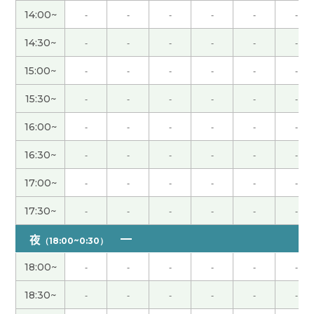
话。以后我也打算用一用。下节课见！
( 50代 男性 )
14:00~
-
-
-
-
-
-
老师，谢谢您帮我学习汉语。今年三月末我离职
14:30~
-
-
-
-
-
-
了。然后我还没找到新的工作。五月美国的工作人
15:00~
-
-
-
-
-
-
员请我帮他们顾问。但是我们还没有面试。然后八
月我开始受到养老金。哈哈哈😅下次见~
( 男性 )
15:30~
-
-
-
-
-
-
16:00~
-
-
-
-
-
-
大多数的人很喜欢买东西。我哥哥也一样但喜欢的
是价格最便宜的东西。还有他很知道质量好的产
16:30~
-
-
-
-
-
-
品。最便宜的东西。下次见吧。
( 男性 )
17:00~
-
-
-
-
-
-
和老师聊植物，我非常开心。谢谢老师，下次见！
(
17:30~
-
-
-
-
-
-
女性 )
夜
（18:00~0:30）
确实如此。在今天凌晨举行的世界杯足球赛日本对
18:00~
-
-
-
-
-
-
巴西的比赛中，日本队以1比2被巴西队淘汰。日本
队上一次在国际大赛中战胜巴西队是在1996年的奥
18:30~
-
-
-
-
-
-
运会上。真是光阴似箭的。
( 50代 男性 )