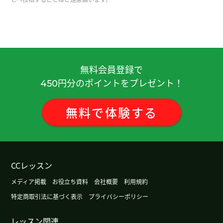
中国有很多零食，看起来都很好吃。而且传统的。
谢谢老师，下次见。
( 女性 )
除非是攀登需要进行岩壁攀登的高难度山峰，否则
不会带攀岩绳。我在山里从来没有用过攀岩绳。下
节课再见。
( 50代 男性 )
無料会員登録で
円分のポイントをプレゼント！
450
我年轻时很喜欢吃辣，但最近完全吃不下了。下节
课见！
( 50代 男性 )
無料
で
体験
する
谢谢老师总是鼓励，我会加油的。
( 女性 )
今天辛苦了～，下节课见。
( 50代 男性 )
CCレッスン
メディア掲載
お役立ち資料
会社概要
利用規約
保护和保障消费者权益本來是件好事，但最近却出
特定商取引法に基づく表示
プライバシーポリシー
现了过度保护的情况，导致对企业而言变得不公平
了。下節課再見。
( 50代 男性 )
レッスン関連