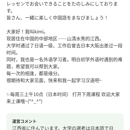
レッセンでお会いできることをたのしみにしておりま
す。
皆さん、一緒に楽しく中国語をまなびましょう！
大家好！我叫kimi。
现居住在中国的中部地区——山清水秀的江西。
大学时通过了日语一级，工作后曾去日本大阪出差过一段
时间。
同时，我也是一名外语学习者。明白初学外语时遇到的难
题，希望我可以帮到大家。
每一次的相逢，都是缘分。
很期待和大家见面，快来和我一起学习汉语吧~
✨每周三上午10点（日本时间） 打开下周课程 欢迎大家
来上课哦~(*^_^*)
運営コメント
江西省に住んでいます。大学の選考は日本語で日