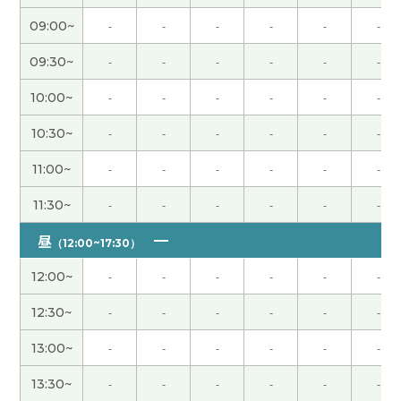
09:00~
-
-
-
-
-
-
辛苦了～。下节课见。
( 50代 男性 )
09:30~
-
-
-
-
-
-
我属于运动后容易长肌肉的体质，一游泳上半身就
会变壮。因此，体重增加导致跑步变得吃力，这让
10:00~
-
-
-
-
-
-
我很烦恼。下节课见。
( 50代 男性 )
10:30~
-
-
-
-
-
-
今天辛苦了～。祝你周末愉快！
( 50代 男性 )
11:00~
-
-
-
-
-
-
11:30~
-
-
-
-
-
-
八月末我打算又跟中国朋友一起去长野县三天两夜
的登山。下节课见。
( 50代 男性 )
昼
（12:00~17:30）
12:00~
-
-
-
-
-
-
辛苦了～，下节课见。
( 50代 男性 )
12:30~
-
-
-
-
-
-
发音很容易理解，这太好了。
13:00~
-
-
-
-
-
-
我非常喜欢上了“借钱见人心，还钱见人品”这句
13:30~
-
-
-
-
-
-