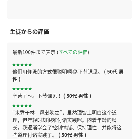
生徒からの評価
最新100件まで表示 (
すべての評価
)
他们用仰泳的方式很聪明啊😂下节课见。
( 50代 男
性 )
辛苦了～。下节课见！
( 50代 男性 )
“木秀于林，风必吹之”，虽然理智上明白这个道
理，但年轻时却很难付诸实践呢。随着年龄的增
长，我逐渐学会了控制情绪、保持理性，并能将这
些道理付诸实践了。
( 50代 男性 )