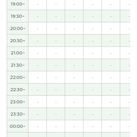
19:00~
-
-
-
-
-
-
謝謝你！！！！！！！！！
( 男性 )
19:30~
-
-
-
-
-
-
20:00~
-
-
-
-
-
-
日语中也有这样一句市场名言：“众人走的路往往拥
挤，人迹罕至的幽径深处才能欣赏到繁花盛景。”，
20:30~
-
-
-
-
-
-
意思就是“买在人迹罕至,卖在人声鼎沸”，跟你告诉
的名言意思差不多。下节课见。
( 50代 男性 )
21:00~
-
-
-
-
-
-
21:30~
-
-
-
-
-
-
辛苦了～，下节课再见！
( 50代 男性 )
22:00~
-
-
-
-
-
-
我觉得选择一个能充分发挥自身能力的好的专业，
22:30~
-
-
-
-
-
-
这一点确实很重要。下节课再见。
( 50代 男性 )
23:00~
-
-
-
-
-
-
年轻时，我常为了看深夜的体育直播而熬夜，但现
23:30~
-
-
-
-
-
-
在早睡比这更重要😁。下节课见。
( 50代 男性 )
00:00~
-
-
-
-
-
-
谢谢老师总是鼓励我。我会继续努力。
( 女性 )