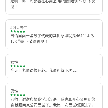
是啊，每一句都戳在心窝上 😭 谢谢老师～😊 下次
见！
50代 男性
日语里面一些数字代表的其他意思就是4649“よろ
しく”😄 下节课再见！
女性
今天上老师课很开心。我很期待下次见。
男性
老师，谢谢您帮我学习汉语。我也真开心又见到您
😁我跟两家公司面试了。我第一次面试都通过了。