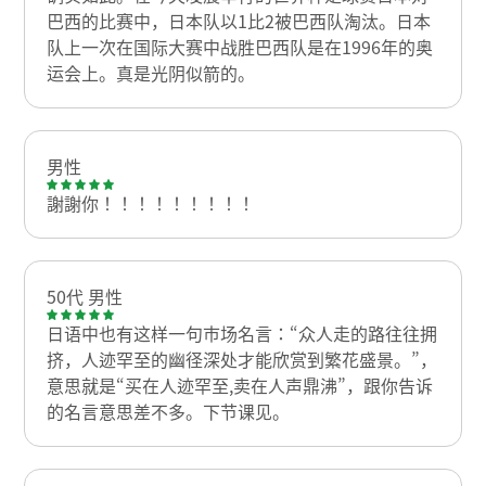
巴西的比赛中，日本队以1比2被巴西队淘汰。日本
队上一次在国际大赛中战胜巴西队是在1996年的奥
运会上。真是光阴似箭的。
男性
謝謝你！！！！！！！！！
50代 男性
日语中也有这样一句市场名言：“众人走的路往往拥
挤，人迹罕至的幽径深处才能欣赏到繁花盛景。”，
意思就是“买在人迹罕至,卖在人声鼎沸”，跟你告诉
的名言意思差不多。下节课见。