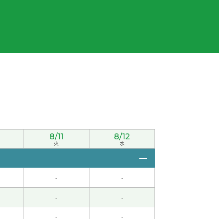
节课见。
( 50代 男性 )
8/11
8/12
火
水
-
-
。下节课见。
( 50代 男性 )
-
-
-
-