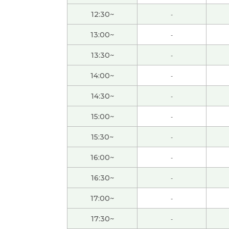
上。真是光阴似箭的。
( 50代 男性 )
12:30~
-
謝謝你！！！！！！！！！
( 男性 )
13:00~
-
13:30~
-
日语中也有这样一句市场名言：“众人走的路往
言意思差不多。下节课见。
( 50代 男性 )
14:00~
-
14:30~
-
辛苦了～，下节课再见！
( 50代 男性 )
15:00~
-
我觉得选择一个能充分发挥自身能力的好的专
15:30~
-
年轻时，我常为了看深夜的体育直播而熬夜，但
16:00~
-
16:30~
-
谢谢老师总是鼓励我。我会继续努力。
( 女性 )
17:00~
-
我也查叫精进料理没有鸡蛋。中国斋饭没有鸡
17:30~
-