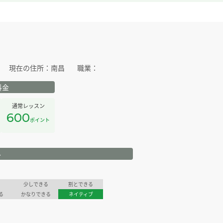
現在の住所：
南昌
職業：
料金
通常レッスン
600
ポイント
ル
少しできる
割とできる
る
かなりできる
ネイティブ