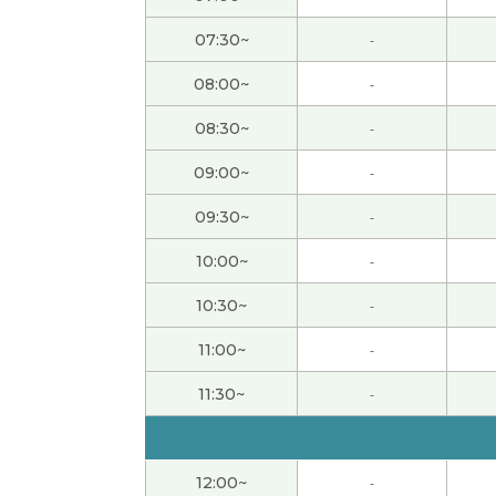
八月末我打算又跟中国朋友一起去长野县三天
07:30~
-
08:00~
-
辛苦了～，下节课见。
( 50代 男性 )
08:30~
-
发音很容易理解，这太好了。
09:00~
-
我非常喜欢上了“借钱见人心，还钱见人品”这
09:30~
-
10:00~
-
老师，谢谢您帮我学习汉语。今年三月末我离
受到养老金。哈哈哈😅下次见~
( 男性 )
10:30~
-
11:00~
-
大多数的人很喜欢买东西。我哥哥也一样但喜
11:30~
-
和老师聊植物，我非常开心。谢谢老师，下次
确实如此。在今天凌晨举行的世界杯足球赛日本
12:00~
-