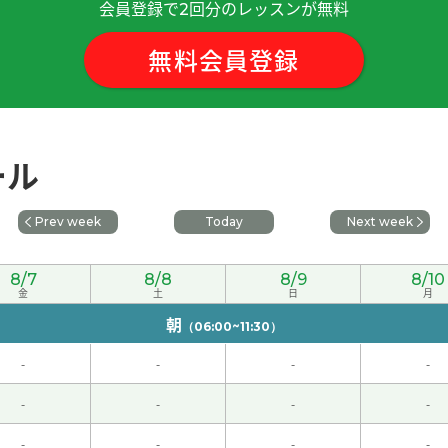
会員登録で
回分のレッスンが無料
2
那时候有具备当前功能的电脑，物理学模拟进行起来更有趣。下
無料会員登録
下次见吧。
( 男性 )
ール
节课见。
( 50代 男性 )
Prev week
Today
Next week
，下次见。
( 女性 )
8/7
8/8
8/9
8/10
金
土
日
月
朝
（06:00~11:30）
-
-
-
-
身就会变壮。因此，体重增加导致跑步变得吃力，这让我很烦恼
-
-
-
-
-
-
-
-