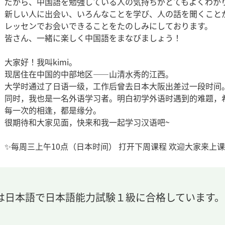
だから、中国語を勉強している人の気持ちがとてもよくわか
新しい人に出会い、いろんなことを学び、人の話を聞くこと
レッセンでお会いできることをたのしみにしております。
皆さん、一緒に楽しく中国語をまなびましょう！
大家好！我叫kimi。
现居住在中国的中部地区——山清水秀的江西。
大学时通过了日语一级，工作后曾去日本大阪出差过一段时间
同时，我也是一名外语学习者。明白初学外语时遇到的难题，
每一次的相逢，都是缘分。
很期待和大家见面，快来和我一起学习汉语吧~
✨每周三上午10点（日本时间） 打开下周课程 欢迎大家来上课哦~(
は日本語で日本語能力試験１級に合格しています