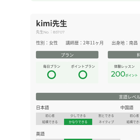
kimi先生
先生
：
No.
85707
性別：
女性
講師歴：
2年11ヶ月
出身地：
南昌
プラン
毎日プラン
ポイントプラン
体験レッスン
200
ポイント
言語レベ
日本語
中国語
初心者
少しできる
割とできる
初心者
結構できる
かなりできる
ネイティブ
結構でき
英語