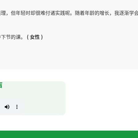
道理，但年轻时却很难付诸实践呢。随着年龄的增长，我逐渐学
待下节的课。
( 女性 )
围在脖子上，然后去跑步。下节课见。
( 50代 男性 )
声
前伸展运动很重要，特别是在游泳的时候上半身伸展运动必须的
狗的视频，很想养一只了。下节课见。
( 50代 男性 )