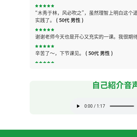
“木秀于林，风必吹之”，虽然理智上明白这个
实践了。
( 50代 男性 )
谢谢老师今天也是开心又充实的一课。我很期
辛苦了～，下节课见。
( 50代 男性 )
夏天，我会把一条速干且有清凉感的运动毛巾
自己紹介音
我每次先伸展运动在下水。为了避免抽筋运动
辛苦了～，下节课见！
( 50代 男性 )
我也听说过"猫经济“这个词。最近经常看猫和
辛苦了～。下节课见。
( 50代 男性 )