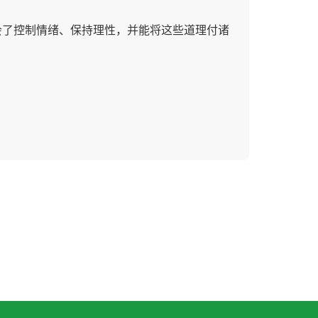
会了控制情绪、保持理性，并能将这些道理付诸
。下节课见！
( 50代 男性 )