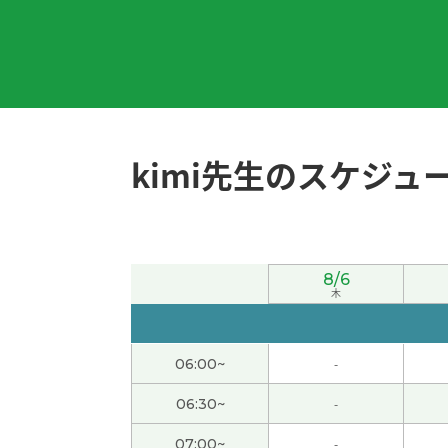
我高中的时候最喜欢的科目就是物理学。如果
今天很热。阳光非常强。出门有中暑的危险。
周末愉快！下节课见。
( 50代 男性 )
kimi先生のスケジュ
能够了解“三道茶”的寓意，让我受益匪浅。下
我想更加努力地学习，能够多说话。谢谢老师
8/6
木
辛苦了～。下节课见。
( 50代 男性 )
06:00~
-
我属于运动后容易长肌肉的体质，一游泳上半
06:30~
-
今天辛苦了～。祝你周末愉快！
( 50代 男性 )
07:00~
-