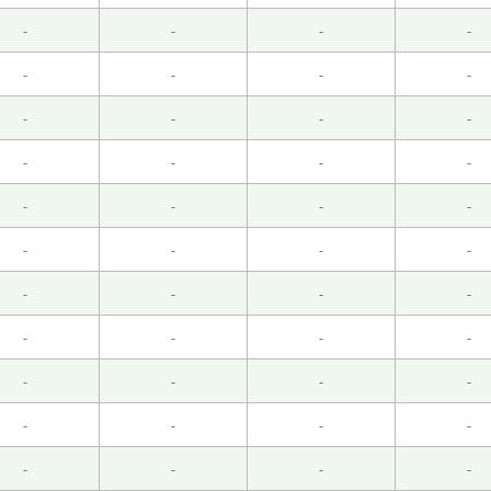
-
-
-
-
-
-
-
-
-
-
-
-
往拥挤，人迹罕至的幽径深处才能欣赏到繁花盛景。”，意思就是
-
-
-
-
-
-
-
-
-
-
-
-
业，这一点确实很重要。下节课再见。
( 50代 男性 )
-
-
-
-
现在早睡比这更重要😁。下节课见。
( 50代 男性 )
-
-
-
-
-
-
-
-
-
-
-
-
蛋。下次见吧。
( 男性 )
-
-
-
-