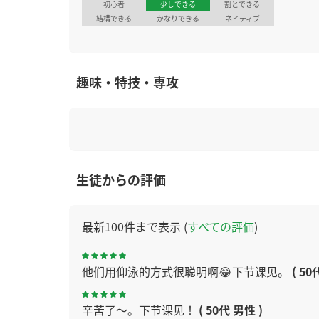
初心者
少しできる
割とできる
結構できる
かなりできる
ネイティブ
趣味・特技・専攻
生徒からの評価
最新100件まで表示 (
すべての評価
)
他们用仰泳的方式很聪明啊😂下节课见。
( 50
辛苦了～。下节课见！
( 50代 男性 )