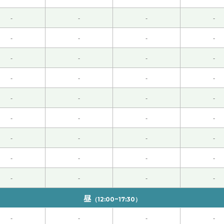
两夜的登山。下节课见。
( 50代 男性 )
-
-
-
-
-
-
-
-
-
-
-
-
-
-
-
-
句话。以后我也打算用一用。下节课见！
( 50代 男性 )
-
-
-
-
-
-
-
-
职了。然后我还没找到新的工作。五月美国的工作人员请我帮他
-
-
-
-
-
-
-
-
欢的是价格最便宜的东西。还有他很知道质量好的产品。最便宜
-
-
-
-
见！
( 女性 )
昼
（12:00~17:30）
对巴西的比赛中，日本队以1比2被巴西队淘汰。日本队上一次在
-
-
-
-