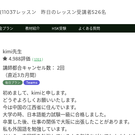
数
レッスン
昨日のレッスン受講者
名
11037
526
金プラン
教材紹介
HSK受験
よくある質問
kimi先生
4.988評価
(
1311
)
講師都合キャンセル数：
2回
（直近3カ月間）
毎日プラン
Teams
初めまして、kimiと申します。
どうぞよろしくお願いいたします。
今は中国の江西省に住んでいます。
大学の時、日本語能力試験一級に合格しました。
卒業した後、仕事の関係で大阪に出張したことがあります。
私も外国語を勉強しています。