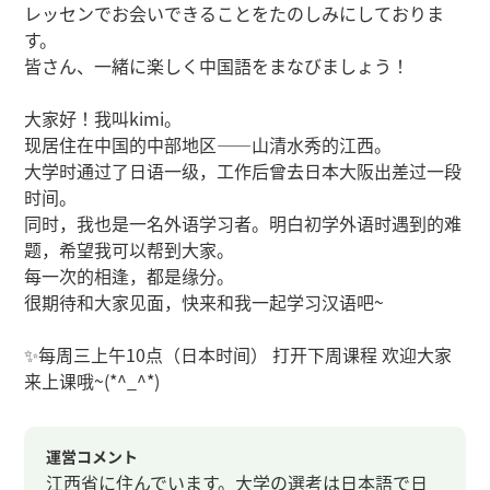
レッセンでお会いできることをたのしみにしておりま
す。
皆さん、一緒に楽しく中国語をまなびましょう！
大家好！我叫kimi。
现居住在中国的中部地区——山清水秀的江西。
大学时通过了日语一级，工作后曾去日本大阪出差过一段
时间。
同时，我也是一名外语学习者。明白初学外语时遇到的难
题，希望我可以帮到大家。
每一次的相逢，都是缘分。
很期待和大家见面，快来和我一起学习汉语吧~
✨每周三上午10点（日本时间） 打开下周课程 欢迎大家
来上课哦~(*^_^*)
運営コメント
江西省に住んでいます。大学の選考は日本語で日