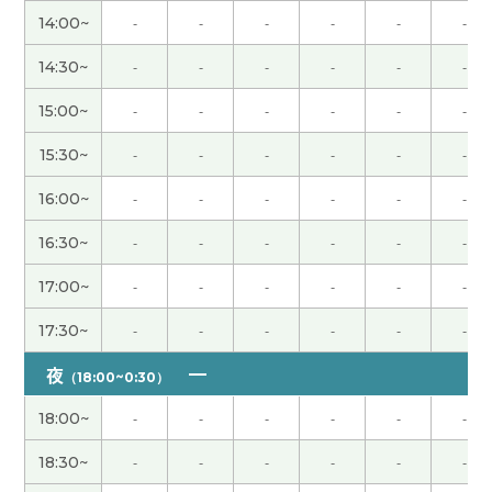
话。以后我也打算用一用。下节课见！
( 50代 男性 )
14:00~
-
-
-
-
-
-
老师，谢谢您帮我学习汉语。今年三月末我离职
14:30~
-
-
-
-
-
-
了。然后我还没找到新的工作。五月美国的工作人
15:00~
-
-
-
-
-
-
员请我帮他们顾问。但是我们还没有面试。然后八
月我开始受到养老金。哈哈哈😅下次见~
( 男性 )
15:30~
-
-
-
-
-
-
16:00~
-
-
-
-
-
-
大多数的人很喜欢买东西。我哥哥也一样但喜欢的
是价格最便宜的东西。还有他很知道质量好的产
16:30~
-
-
-
-
-
-
品。最便宜的东西。下次见吧。
( 男性 )
17:00~
-
-
-
-
-
-
和老师聊植物，我非常开心。谢谢老师，下次见！
(
17:30~
-
-
-
-
-
-
女性 )
夜
（18:00~0:30）
确实如此。在今天凌晨举行的世界杯足球赛日本对
18:00~
-
-
-
-
-
-
巴西的比赛中，日本队以1比2被巴西队淘汰。日本
队上一次在国际大赛中战胜巴西队是在1996年的奥
18:30~
-
-
-
-
-
-
运会上。真是光阴似箭的。
( 50代 男性 )