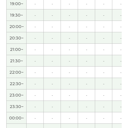
19:00~
-
-
-
-
-
-
謝謝你！！！！！！！！！
( 男性 )
19:30~
-
-
-
-
-
-
20:00~
-
-
-
-
-
-
日语中也有这样一句市场名言：“众人走的路往往拥
挤，人迹罕至的幽径深处才能欣赏到繁花盛景。”，
20:30~
-
-
-
-
-
-
意思就是“买在人迹罕至,卖在人声鼎沸”，跟你告诉
的名言意思差不多。下节课见。
( 50代 男性 )
21:00~
-
-
-
-
-
-
21:30~
-
-
-
-
-
-
辛苦了～，下节课再见！
( 50代 男性 )
22:00~
-
-
-
-
-
-
我觉得选择一个能充分发挥自身能力的好的专业，
22:30~
-
-
-
-
-
-
这一点确实很重要。下节课再见。
( 50代 男性 )
23:00~
-
-
-
-
-
-
年轻时，我常为了看深夜的体育直播而熬夜，但现
23:30~
-
-
-
-
-
-
在早睡比这更重要😁。下节课见。
( 50代 男性 )
00:00~
-
-
-
-
-
-
谢谢老师总是鼓励我。我会继续努力。
( 女性 )