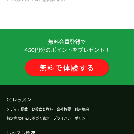
中国有很多零食，看起来都很好吃。而且传统的。
谢谢老师，下次见。
( 女性 )
除非是攀登需要进行岩壁攀登的高难度山峰，否则
不会带攀岩绳。我在山里从来没有用过攀岩绳。下
节课再见。
( 50代 男性 )
無料会員登録で
円分のポイントをプレゼント！
450
我年轻时很喜欢吃辣，但最近完全吃不下了。下节
课见！
( 50代 男性 )
無料
で
体験
する
谢谢老师总是鼓励，我会加油的。
( 女性 )
今天辛苦了～，下节课见。
( 50代 男性 )
CCレッスン
メディア掲載
お役立ち資料
会社概要
利用規約
保护和保障消费者权益本來是件好事，但最近却出
特定商取引法に基づく表示
プライバシーポリシー
现了过度保护的情况，导致对企业而言变得不公平
了。下節課再見。
( 50代 男性 )
レッスン関連