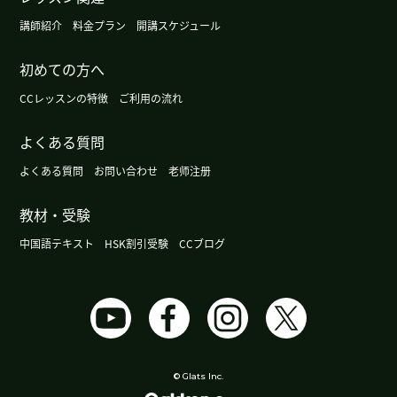
我也觉得这件事件平台方肯定也有问题。我一直认
講師紹介
料金プラン
開講スケジュール
为，这种只单方面听取消费者意见、就对配送员扣
初めての方へ
钱的制度确实存在问题。
( 50代 男性 )
CCレッスンの特徴
ご利用の流れ
辛苦了～。下节课再见。
( 50代 男性 )
よくある質問
日本电动汽车的普及率目前仍仅为2%至3%左右。
よくある質問
お問い合わせ
老师注册
日本和美国的电动汽车销量显然已出现放缓。下节
课再见。
( 50代 男性 )
教材・受験
中国語テキスト
HSK割引受験
CCブログ
大阪很热闹的地方是梅田和难波。现在外国的游客
很多。生了新的中华街。越来越热闹。下次见吧。
(
男性 )
下课后我一直在寻找以左手为主角的场面。但是我
还没找到。因为我的脑子里全是这件事，所以今晚
© Glats Inc.
可能睡不着。谢谢老师，下次见！
( 女性 )