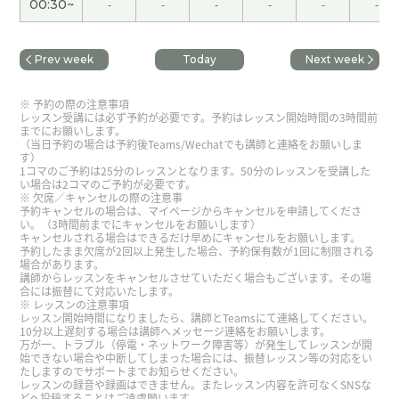
00:30~
-
-
-
-
-
-
我也查叫精进料理没有鸡蛋。中国斋饭没有鸡蛋。
下次见吧。
( 男性 )
Prev week
Today
Next week
辛苦了。好好享受假期～。
( 50代 男性 )
予約の際の注意事項
レッスン受講には必ず予約が必要です。予約はレッスン開始時間の3時間前
までにお願いします。
（当日予約の場合は予約後Teams/Wechatでも講師と連絡をお願いしま
いつも楽しく授業してくださってありがとうござい
す）
ます！我们下节课见~
1コマのご予約は25分のレッスンとなります。50分のレッスンを受講した
い場合は2コマのご予約が必要です。
欠席／キャンセルの際の注意事
予約キャンセルの場合は、マイページからキャンセルを申請してくださ
在我们日本这里，小朋友会直接走进稻田，徒手抓
い。（3時間前までにキャンセルをお願いします）
キャンセルされる場合はできるだけ早めにキャンセルをお願いします。
青蛙呢😂。下节课再见。
( 50代 男性 )
予約したまま欠席が2回以上発生した場合、予約保有数が1回に制限される
場合があります。
講師からレッスンをキャンセルさせていただく場合もございます。その場
辛苦了～。周末愉快！下节课再见。
( 50代 男性 )
合には振替にて対応いたします。
レッスンの注意事項
レッスン開始時間になりましたら、講師とTeamsにて連絡してください。
10分以上遅刻する場合は講師へメッセージ連絡をお願いします。
这个周末身体状况好了一些，跑步速度也恢复了一
万が一、トラブル（停電・ネットワーク障害等）が発生してレッスンが開
些，感觉很不错。下节课再见！
( 50代 男性 )
始できない場合や中断してしまった場合には、振替レッスン等の対応をい
たしますのでサポートまでお知らせください。
レッスンの録音や録画はできません。またレッスン内容を許可なくSNSな
どへ投稿することはご遠慮願います。