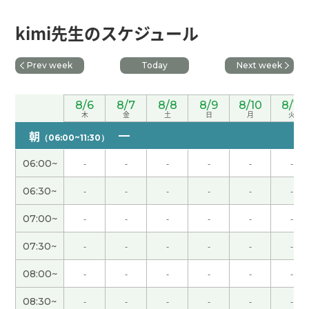
辛苦了～。下节课见。
( 50代 男性 )
kimi先生のスケジュール
我高中的时候最喜欢的科目就是物理学。如果那时
Prev week
Today
Next week
候有具备当前功能的电脑，物理学模拟进行起来更
有趣。下节课见。
( 50代 男性 )
8/6
8/7
8/8
8/9
8/10
8/11
木
金
土
日
月
火
今天很热。阳光非常强。出门有中暑的危险。下次
朝
（06:00~11:30）
见吧。
( 男性 )
06:00~
-
-
-
-
-
-
周末愉快！下节课见。
( 50代 男性 )
06:30~
-
-
-
-
-
-
07:00~
-
-
-
-
-
-
能够了解“三道茶”的寓意，让我受益匪浅。下节课
见。
( 50代 男性 )
07:30~
-
-
-
-
-
-
08:00~
-
-
-
-
-
-
我想更加努力地学习，能够多说话。谢谢老师，下
次见。
( 女性 )
08:30~
-
-
-
-
-
-