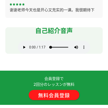
谢谢老师今天也是开心又充实的一课。我很期待下
节的课。
( 女性 )
辛苦了～，下节课见。
( 50代 男性 )
自己紹介音声
夏天，我会把一条速干且有清凉感的运动毛巾围在
脖子上，然后去跑步。下节课见。
( 50代 男性 )
我每次先伸展运动在下水。为了避免抽筋运动前伸
展运动很重要，特别是在游泳的时候上半身伸展运
动必须的。下节课见！
( 50代 男性 )
会員登録で
回分のレッスンが無料
辛苦了～，下节课见！
( 50代 男性 )
2
無料会員登録
我也听说过"猫经济“这个词。最近经常看猫和狗的
视频，很想养一只了。下节课见。
( 50代 男性 )