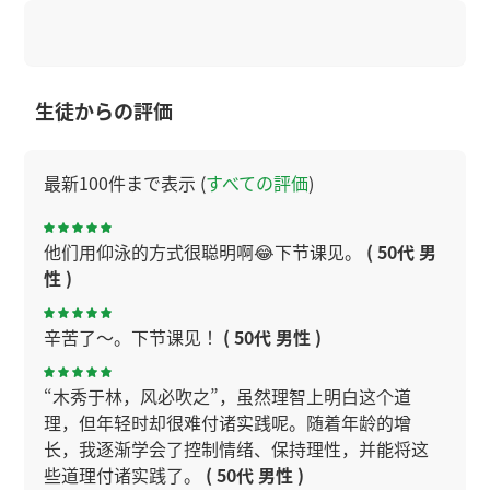
生徒からの評価
最新100件まで表示 (
すべての評価
)
他们用仰泳的方式很聪明啊😂下节课见。
( 50代 男
性 )
辛苦了～。下节课见！
( 50代 男性 )
“木秀于林，风必吹之”，虽然理智上明白这个道
理，但年轻时却很难付诸实践呢。随着年龄的增
长，我逐渐学会了控制情绪、保持理性，并能将这
些道理付诸实践了。
( 50代 男性 )