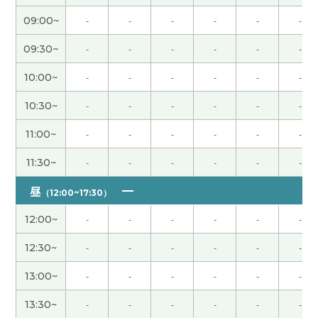
09:00~
-
-
-
-
-
-
辛苦了～。下节课见。
( 50代 男性 )
09:30~
-
-
-
-
-
-
我属于运动后容易长肌肉的体质，一游泳上半身就
会变壮。因此，体重增加导致跑步变得吃力，这让
10:00~
-
-
-
-
-
-
我很烦恼。下节课见。
( 50代 男性 )
10:30~
-
-
-
-
-
-
今天辛苦了～。祝你周末愉快！
( 50代 男性 )
11:00~
-
-
-
-
-
-
11:30~
-
-
-
-
-
-
八月末我打算又跟中国朋友一起去长野县三天两夜
的登山。下节课见。
( 50代 男性 )
昼
（12:00~17:30）
12:00~
-
-
-
-
-
-
辛苦了～，下节课见。
( 50代 男性 )
12:30~
-
-
-
-
-
-
发音很容易理解，这太好了。
13:00~
-
-
-
-
-
-
我非常喜欢上了“借钱见人心，还钱见人品”这句
13:30~
-
-
-
-
-
-