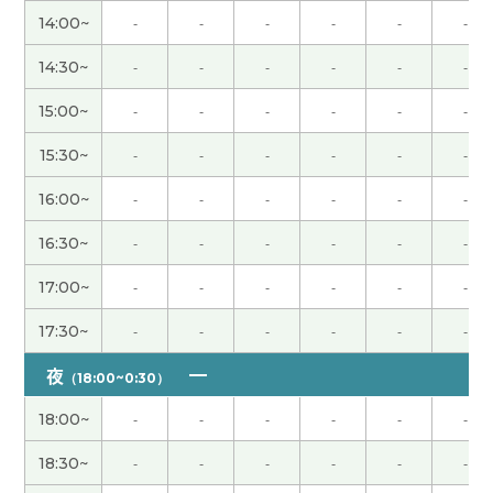
话。以后我也打算用一用。下节课见！
( 50代 男性 )
14:00~
-
-
-
-
-
-
老师，谢谢您帮我学习汉语。今年三月末我离职
14:30~
-
-
-
-
-
-
了。然后我还没找到新的工作。五月美国的工作人
15:00~
-
-
-
-
-
-
员请我帮他们顾问。但是我们还没有面试。然后八
月我开始受到养老金。哈哈哈😅下次见~
( 男性 )
15:30~
-
-
-
-
-
-
16:00~
-
-
-
-
-
-
大多数的人很喜欢买东西。我哥哥也一样但喜欢的
是价格最便宜的东西。还有他很知道质量好的产
16:30~
-
-
-
-
-
-
品。最便宜的东西。下次见吧。
( 男性 )
17:00~
-
-
-
-
-
-
和老师聊植物，我非常开心。谢谢老师，下次见！
(
17:30~
-
-
-
-
-
-
女性 )
夜
（18:00~0:30）
确实如此。在今天凌晨举行的世界杯足球赛日本对
18:00~
-
-
-
-
-
-
巴西的比赛中，日本队以1比2被巴西队淘汰。日本
队上一次在国际大赛中战胜巴西队是在1996年的奥
18:30~
-
-
-
-
-
-
运会上。真是光阴似箭的。
( 50代 男性 )