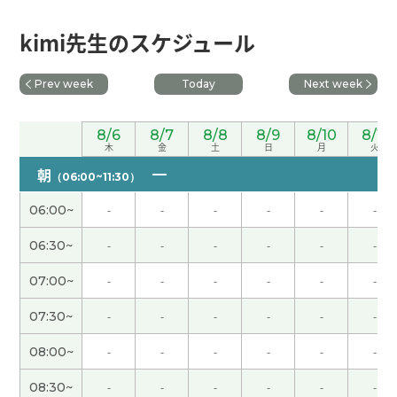
辛苦了～。下节课见。
( 50代 男性 )
kimi先生のスケジュール
我高中的时候最喜欢的科目就是物理学。如果那时
Prev week
Today
Next week
候有具备当前功能的电脑，物理学模拟进行起来更
有趣。下节课见。
( 50代 男性 )
8/6
8/7
8/8
8/9
8/10
8/11
木
金
土
日
月
火
今天很热。阳光非常强。出门有中暑的危险。下次
朝
（06:00~11:30）
见吧。
( 男性 )
06:00~
-
-
-
-
-
-
周末愉快！下节课见。
( 50代 男性 )
06:30~
-
-
-
-
-
-
07:00~
-
-
-
-
-
-
能够了解“三道茶”的寓意，让我受益匪浅。下节课
见。
( 50代 男性 )
07:30~
-
-
-
-
-
-
08:00~
-
-
-
-
-
-
我想更加努力地学习，能够多说话。谢谢老师，下
次见。
( 女性 )
08:30~
-
-
-
-
-
-