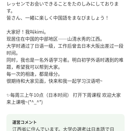
レッセンでお会いできることをたのしみにしておりま
す。
皆さん、一緒に楽しく中国語をまなびましょう！
大家好！我叫kimi。
现居住在中国的中部地区——山清水秀的江西。
大学时通过了日语一级，工作后曾去日本大阪出差过一段
时间。
同时，我也是一名外语学习者。明白初学外语时遇到的难
题，希望我可以帮到大家。
每一次的相逢，都是缘分。
很期待和大家见面，快来和我一起学习汉语吧~
✨每周三上午10点（日本时间） 打开下周课程 欢迎大家
来上课哦~(*^_^*)
運営コメント
江西省に住んでいます。大学の選考は日本語で日