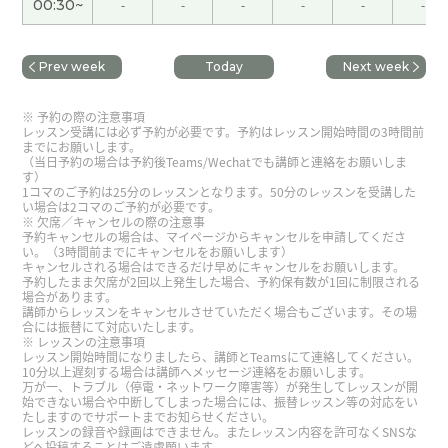
00:30~
-
-
-
-
-
-
我也查叫精进料理没有鸡蛋。中国斋饭没有鸡蛋。
下次见吧。
( 男性 )
Prev week
Today
Next week
辛苦了。好好享受假期～。
( 50代 男性 )
予約の際の注意事項
レッスン受講には必ず予約が必要です。予約はレッスン開始時間の3時間前
までにお願いします。
（当日予約の場合は予約後Teams/Wechatでも講師と連絡をお願いしま
いつも楽しく授業してくださってありがとうござい
す）
ます！我们下节课见~
1コマのご予約は25分のレッスンとなります。50分のレッスンを受講した
い場合は2コマのご予約が必要です。
欠席／キャンセルの際の注意事
予約キャンセルの場合は、マイページからキャンセルを申請してくださ
在我们日本这里，小朋友会直接走进稻田，徒手抓
い。（3時間前までにキャンセルをお願いします）
キャンセルされる場合はできるだけ早めにキャンセルをお願いします。
青蛙呢😂。下节课再见。
( 50代 男性 )
予約したまま欠席が2回以上発生した場合、予約保有数が1回に制限される
場合があります。
講師からレッスンをキャンセルさせていただく場合もございます。その場
辛苦了～。周末愉快！下节课再见。
( 50代 男性 )
合には振替にて対応いたします。
レッスンの注意事項
レッスン開始時間になりましたら、講師とTeamsにて連絡してください。
10分以上遅刻する場合は講師へメッセージ連絡をお願いします。
这个周末身体状况好了一些，跑步速度也恢复了一
万が一、トラブル（停電・ネットワーク障害等）が発生してレッスンが開
些，感觉很不错。下节课再见！
( 50代 男性 )
始できない場合や中断してしまった場合には、振替レッスン等の対応をい
たしますのでサポートまでお知らせください。
レッスンの録音や録画はできません。またレッスン内容を許可なくSNSな
どへ投稿することはご遠慮願います。