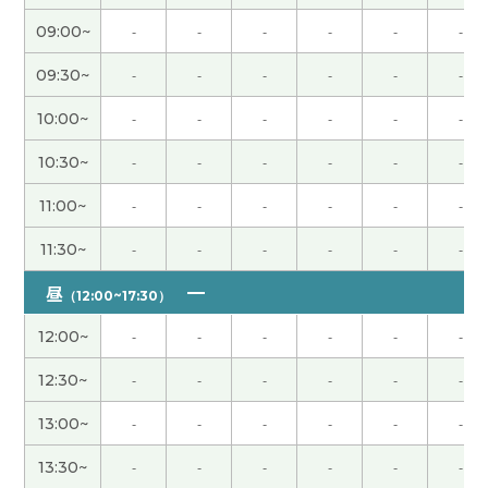
09:00~
-
-
-
-
-
-
辛苦了～。下节课见。
( 50代 男性 )
09:30~
-
-
-
-
-
-
我属于运动后容易长肌肉的体质，一游泳上半身就
会变壮。因此，体重增加导致跑步变得吃力，这让
10:00~
-
-
-
-
-
-
我很烦恼。下节课见。
( 50代 男性 )
10:30~
-
-
-
-
-
-
今天辛苦了～。祝你周末愉快！
( 50代 男性 )
11:00~
-
-
-
-
-
-
11:30~
-
-
-
-
-
-
八月末我打算又跟中国朋友一起去长野县三天两夜
的登山。下节课见。
( 50代 男性 )
昼
（12:00~17:30）
12:00~
-
-
-
-
-
-
辛苦了～，下节课见。
( 50代 男性 )
12:30~
-
-
-
-
-
-
发音很容易理解，这太好了。
13:00~
-
-
-
-
-
-
我非常喜欢上了“借钱见人心，还钱见人品”这句
13:30~
-
-
-
-
-
-