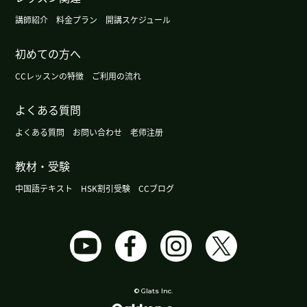
我也觉得这件事件平台方肯定也有问题。我一直认
講師紹介
料金プラン
開講スケジュール
为，这种只单方面听取消费者意见、就对配送员扣
初めての方へ
钱的制度确实存在问题。
( 50代 男性 )
CCレッスンの特徴
ご利用の流れ
辛苦了～。下节课再见。
( 50代 男性 )
よくある質問
日本电动汽车的普及率目前仍仅为2%至3%左右。
よくある質問
お問い合わせ
老师注册
日本和美国的电动汽车销量显然已出现放缓。下节
课再见。
( 50代 男性 )
教材・受験
中国語テキスト
HSK割引受験
CCブログ
大阪很热闹的地方是梅田和难波。现在外国的游客
很多。生了新的中华街。越来越热闹。下次见吧。
(
男性 )
下课后我一直在寻找以左手为主角的场面。但是我
还没找到。因为我的脑子里全是这件事，所以今晚
© Glats Inc.
可能睡不着。谢谢老师，下次见！
( 女性 )