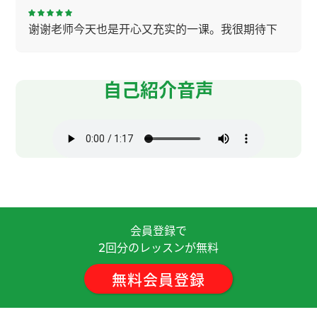
谢谢老师今天也是开心又充实的一课。我很期待下
节的课。
( 女性 )
辛苦了～，下节课见。
( 50代 男性 )
自己紹介音声
夏天，我会把一条速干且有清凉感的运动毛巾围在
脖子上，然后去跑步。下节课见。
( 50代 男性 )
我每次先伸展运动在下水。为了避免抽筋运动前伸
展运动很重要，特别是在游泳的时候上半身伸展运
动必须的。下节课见！
( 50代 男性 )
会員登録で
回分のレッスンが無料
辛苦了～，下节课见！
( 50代 男性 )
2
無料会員登録
我也听说过"猫经济“这个词。最近经常看猫和狗的
视频，很想养一只了。下节课见。
( 50代 男性 )