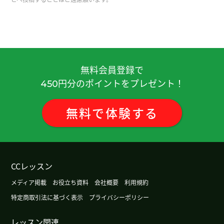
中国有很多零食，看起来都很好吃。而且传统的。
谢谢老师，下次见。
( 女性 )
除非是攀登需要进行岩壁攀登的高难度山峰，否则
不会带攀岩绳。我在山里从来没有用过攀岩绳。下
节课再见。
( 50代 男性 )
無料会員登録で
円分のポイントをプレゼント！
450
我年轻时很喜欢吃辣，但最近完全吃不下了。下节
课见！
( 50代 男性 )
無料
で
体験
する
谢谢老师总是鼓励，我会加油的。
( 女性 )
今天辛苦了～，下节课见。
( 50代 男性 )
CCレッスン
メディア掲載
お役立ち資料
会社概要
利用規約
保护和保障消费者权益本來是件好事，但最近却出
特定商取引法に基づく表示
プライバシーポリシー
现了过度保护的情况，导致对企业而言变得不公平
了。下節課再見。
( 50代 男性 )
レッスン関連