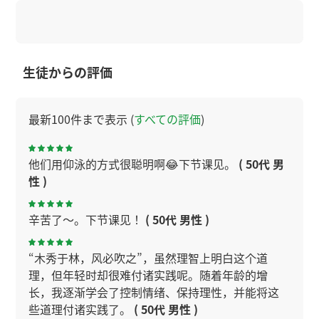
生徒からの評価
最新100件まで表示 (
すべての評価
)
他们用仰泳的方式很聪明啊😂下节课见。
( 50代 男
性 )
辛苦了～。下节课见！
( 50代 男性 )
“木秀于林，风必吹之”，虽然理智上明白这个道
理，但年轻时却很难付诸实践呢。随着年龄的增
长，我逐渐学会了控制情绪、保持理性，并能将这
些道理付诸实践了。
( 50代 男性 )