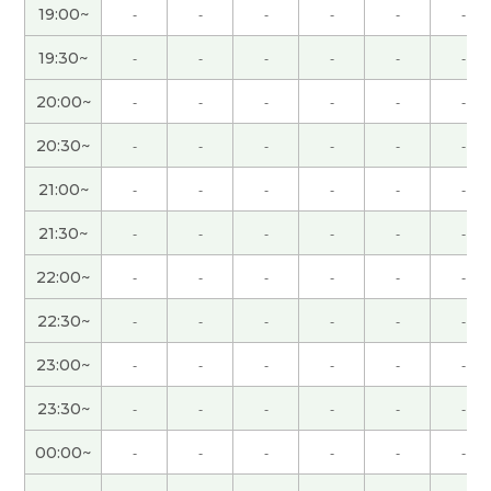
19:00~
-
-
-
-
-
-
謝謝你！！！！！！！！！
( 男性 )
19:30~
-
-
-
-
-
-
20:00~
-
-
-
-
-
-
日语中也有这样一句市场名言：“众人走的路往往拥
挤，人迹罕至的幽径深处才能欣赏到繁花盛景。”，
20:30~
-
-
-
-
-
-
意思就是“买在人迹罕至,卖在人声鼎沸”，跟你告诉
的名言意思差不多。下节课见。
( 50代 男性 )
21:00~
-
-
-
-
-
-
21:30~
-
-
-
-
-
-
辛苦了～，下节课再见！
( 50代 男性 )
22:00~
-
-
-
-
-
-
我觉得选择一个能充分发挥自身能力的好的专业，
22:30~
-
-
-
-
-
-
这一点确实很重要。下节课再见。
( 50代 男性 )
23:00~
-
-
-
-
-
-
年轻时，我常为了看深夜的体育直播而熬夜，但现
23:30~
-
-
-
-
-
-
在早睡比这更重要😁。下节课见。
( 50代 男性 )
00:00~
-
-
-
-
-
-
谢谢老师总是鼓励我。我会继续努力。
( 女性 )