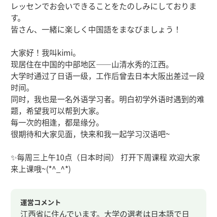
レッセンでお会いできることをたのしみにしておりま
す。
皆さん、一緒に楽しく中国語をまなびましょう！
大家好！我叫kimi。
现居住在中国的中部地区——山清水秀的江西。
大学时通过了日语一级，工作后曾去日本大阪出差过一段
时间。
同时，我也是一名外语学习者。明白初学外语时遇到的难
题，希望我可以帮到大家。
每一次的相逢，都是缘分。
很期待和大家见面，快来和我一起学习汉语吧~
✨每周三上午10点（日本时间） 打开下周课程 欢迎大家
来上课哦~(*^_^*)
運営コメント
江西省に住んでいます。大学の選考は日本語で日