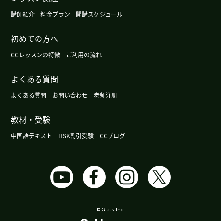
我也觉得这件事件平台方肯定也有问题。我一直认
講師紹介
料金プラン
開講スケジュール
为，这种只单方面听取消费者意见、就对配送员扣
初めての方へ
钱的制度确实存在问题。
( 50代 男性 )
CCレッスンの特徴
ご利用の流れ
辛苦了～。下节课再见。
( 50代 男性 )
よくある質問
日本电动汽车的普及率目前仍仅为2%至3%左右。
よくある質問
お問い合わせ
老师注册
日本和美国的电动汽车销量显然已出现放缓。下节
课再见。
( 50代 男性 )
教材・受験
中国語テキスト
HSK割引受験
CCブログ
大阪很热闹的地方是梅田和难波。现在外国的游客
很多。生了新的中华街。越来越热闹。下次见吧。
(
男性 )
下课后我一直在寻找以左手为主角的场面。但是我
还没找到。因为我的脑子里全是这件事，所以今晚
© Glats Inc.
可能睡不着。谢谢老师，下次见！
( 女性 )