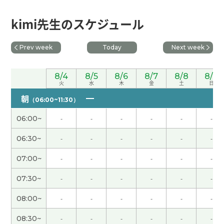
辛苦了～。下节课见。
( 50代 男性 )
kimi先生のスケジュール
我高中的时候最喜欢的科目就是物理学。如果那时
Prev week
Today
Next week
候有具备当前功能的电脑，物理学模拟进行起来更
有趣。下节课见。
( 50代 男性 )
8/4
8/5
8/6
8/7
8/8
8/9
火
水
木
金
土
日
今天很热。阳光非常强。出门有中暑的危险。下次
朝
（06:00~11:30）
见吧。
( 男性 )
06:00~
-
-
-
-
-
-
周末愉快！下节课见。
( 50代 男性 )
06:30~
-
-
-
-
-
-
07:00~
-
-
-
-
-
-
能够了解“三道茶”的寓意，让我受益匪浅。下节课
见。
( 50代 男性 )
07:30~
-
-
-
-
-
-
08:00~
-
-
-
-
-
-
我想更加努力地学习，能够多说话。谢谢老师，下
次见。
( 女性 )
08:30~
-
-
-
-
-
-