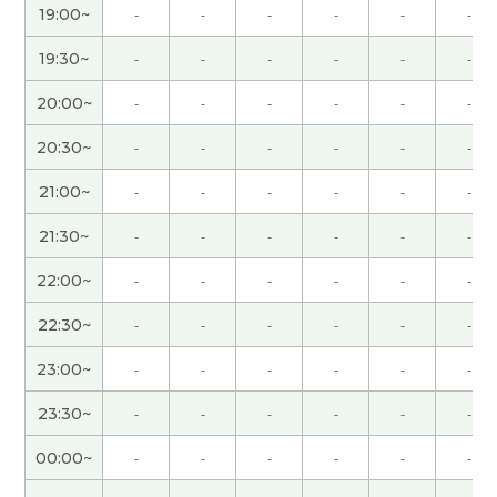
19:00~
-
-
-
-
-
-
謝謝你！！！！！！！！！
( 男性 )
19:30~
-
-
-
-
-
-
20:00~
-
-
-
-
-
-
日语中也有这样一句市场名言：“众人走的路往往拥
挤，人迹罕至的幽径深处才能欣赏到繁花盛景。”，
20:30~
-
-
-
-
-
-
意思就是“买在人迹罕至,卖在人声鼎沸”，跟你告诉
的名言意思差不多。下节课见。
( 50代 男性 )
21:00~
-
-
-
-
-
-
21:30~
-
-
-
-
-
-
辛苦了～，下节课再见！
( 50代 男性 )
22:00~
-
-
-
-
-
-
我觉得选择一个能充分发挥自身能力的好的专业，
22:30~
-
-
-
-
-
-
这一点确实很重要。下节课再见。
( 50代 男性 )
23:00~
-
-
-
-
-
-
年轻时，我常为了看深夜的体育直播而熬夜，但现
23:30~
-
-
-
-
-
-
在早睡比这更重要😁。下节课见。
( 50代 男性 )
00:00~
-
-
-
-
-
-
谢谢老师总是鼓励我。我会继续努力。
( 女性 )