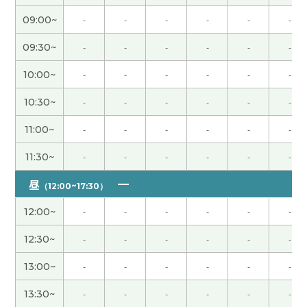
09:00~
-
-
-
-
-
-
辛苦了～。下节课见。
( 50代 男性 )
09:30~
-
-
-
-
-
-
我属于运动后容易长肌肉的体质，一游泳上半身就
会变壮。因此，体重增加导致跑步变得吃力，这让
10:00~
-
-
-
-
-
-
我很烦恼。下节课见。
( 50代 男性 )
10:30~
-
-
-
-
-
-
今天辛苦了～。祝你周末愉快！
( 50代 男性 )
11:00~
-
-
-
-
-
-
11:30~
-
-
-
-
-
-
八月末我打算又跟中国朋友一起去长野县三天两夜
的登山。下节课见。
( 50代 男性 )
昼
（12:00~17:30）
12:00~
-
-
-
-
-
-
辛苦了～，下节课见。
( 50代 男性 )
12:30~
-
-
-
-
-
-
发音很容易理解，这太好了。
13:00~
-
-
-
-
-
-
我非常喜欢上了“借钱见人心，还钱见人品”这句
13:30~
-
-
-
-
-
-