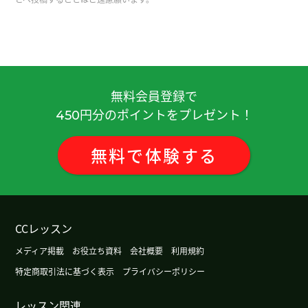
中国有很多零食，看起来都很好吃。而且传统的。
谢谢老师，下次见。
( 女性 )
除非是攀登需要进行岩壁攀登的高难度山峰，否则
不会带攀岩绳。我在山里从来没有用过攀岩绳。下
节课再见。
( 50代 男性 )
無料会員登録で
円分のポイントをプレゼント！
450
我年轻时很喜欢吃辣，但最近完全吃不下了。下节
课见！
( 50代 男性 )
無料
で
体験
する
谢谢老师总是鼓励，我会加油的。
( 女性 )
今天辛苦了～，下节课见。
( 50代 男性 )
CCレッスン
メディア掲載
お役立ち資料
会社概要
利用規約
保护和保障消费者权益本來是件好事，但最近却出
特定商取引法に基づく表示
プライバシーポリシー
现了过度保护的情况，导致对企业而言变得不公平
了。下節課再見。
( 50代 男性 )
レッスン関連