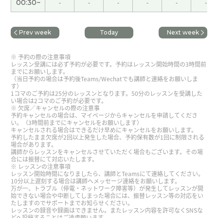
00:30~
-
-
-
-
-
-
我也查叫精进料理没有鸡蛋。中国斋饭没有鸡蛋。
下次见吧。
( 男性 )
Prev week
Today
Next week
辛苦了。好好享受假期～。
( 50代 男性 )
予約の際の注意事項
レッスン受講には必ず予約が必要です。予約はレッスン開始時間の3時間前
までにお願いします。
（当日予約の場合は予約後Teams/Wechatでも講師と連絡をお願いしま
いつも楽しく授業してくださってありがとうござい
す）
ます！我们下节课见~
1コマのご予約は25分のレッスンとなります。50分のレッスンを受講した
い場合は2コマのご予約が必要です。
欠席／キャンセルの際の注意事
予約キャンセルの場合は、マイページからキャンセルを申請してくださ
在我们日本这里，小朋友会直接走进稻田，徒手抓
い。（3時間前までにキャンセルをお願いします）
キャンセルされる場合はできるだけ早めにキャンセルをお願いします。
青蛙呢😂。下节课再见。
( 50代 男性 )
予約したまま欠席が2回以上発生した場合、予約保有数が1回に制限される
場合があります。
講師からレッスンをキャンセルさせていただく場合もございます。その場
辛苦了～。周末愉快！下节课再见。
( 50代 男性 )
合には振替にて対応いたします。
レッスンの注意事項
レッスン開始時間になりましたら、講師とTeamsにて連絡してください。
10分以上遅刻する場合は講師へメッセージ連絡をお願いします。
这个周末身体状况好了一些，跑步速度也恢复了一
万が一、トラブル（停電・ネットワーク障害等）が発生してレッスンが開
些，感觉很不错。下节课再见！
( 50代 男性 )
始できない場合や中断してしまった場合には、振替レッスン等の対応をい
たしますのでサポートまでお知らせください。
レッスンの録音や録画はできません。またレッスン内容を許可なくSNSな
どへ投稿することはご遠慮願います。