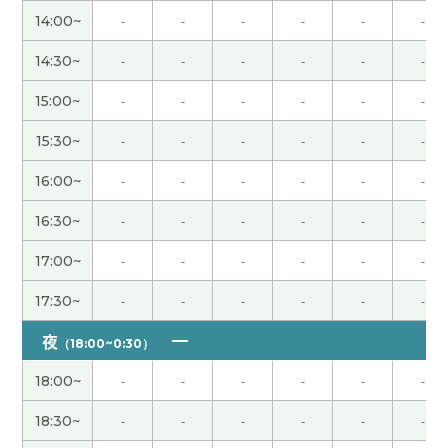
话。以后我也打算用一用。下节课见！
( 50代 男性 )
14:00~
-
-
-
-
-
-
老师，谢谢您帮我学习汉语。今年三月末我离职
14:30~
-
-
-
-
-
-
了。然后我还没找到新的工作。五月美国的工作人
15:00~
-
-
-
-
-
-
员请我帮他们顾问。但是我们还没有面试。然后八
月我开始受到养老金。哈哈哈😅下次见~
( 男性 )
15:30~
-
-
-
-
-
-
16:00~
-
-
-
-
-
-
大多数的人很喜欢买东西。我哥哥也一样但喜欢的
是价格最便宜的东西。还有他很知道质量好的产
16:30~
-
-
-
-
-
-
品。最便宜的东西。下次见吧。
( 男性 )
17:00~
-
-
-
-
-
-
和老师聊植物，我非常开心。谢谢老师，下次见！
(
17:30~
-
-
-
-
-
-
女性 )
夜
（18:00~0:30）
确实如此。在今天凌晨举行的世界杯足球赛日本对
18:00~
-
-
-
-
-
-
巴西的比赛中，日本队以1比2被巴西队淘汰。日本
队上一次在国际大赛中战胜巴西队是在1996年的奥
18:30~
-
-
-
-
-
-
运会上。真是光阴似箭的。
( 50代 男性 )