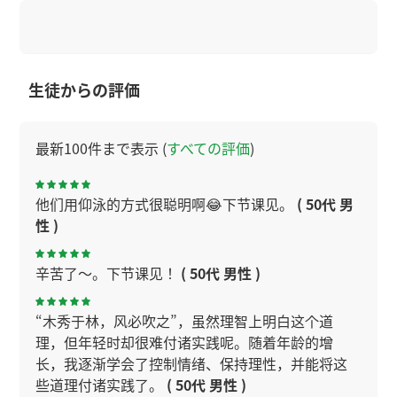
生徒からの評価
最新100件まで表示 (
すべての評価
)
他们用仰泳的方式很聪明啊😂下节课见。
( 50代 男
性 )
辛苦了～。下节课见！
( 50代 男性 )
“木秀于林，风必吹之”，虽然理智上明白这个道
理，但年轻时却很难付诸实践呢。随着年龄的增
长，我逐渐学会了控制情绪、保持理性，并能将这
些道理付诸实践了。
( 50代 男性 )