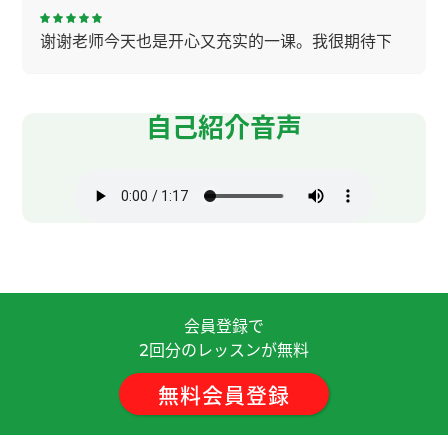
谢谢老师今天也是开心又充实的一课。我很期待下
节的课。
( 女性 )
辛苦了～，下节课见。
( 50代 男性 )
自己紹介音声
夏天，我会把一条速干且有清凉感的运动毛巾围在
脖子上，然后去跑步。下节课见。
( 50代 男性 )
我每次先伸展运动在下水。为了避免抽筋运动前伸
展运动很重要，特别是在游泳的时候上半身伸展运
动必须的。下节课见！
( 50代 男性 )
会員登録で
回分のレッスンが無料
辛苦了～，下节课见！
( 50代 男性 )
2
無料会員登録
我也听说过"猫经济“这个词。最近经常看猫和狗的
视频，很想养一只了。下节课见。
( 50代 男性 )