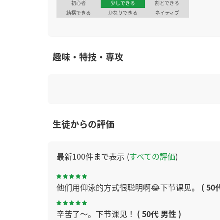
初心者
少しできる
割とできる
結構できる
かなりできる
ネイティブ
趣味・特技・専攻
生徒からの評価
最新100件まで表示 (
すべての評価
)
他们用仰泳的方式很聪明啊😂下节课见。
( 50
辛苦了～。下节课见！
( 50代 男性 )