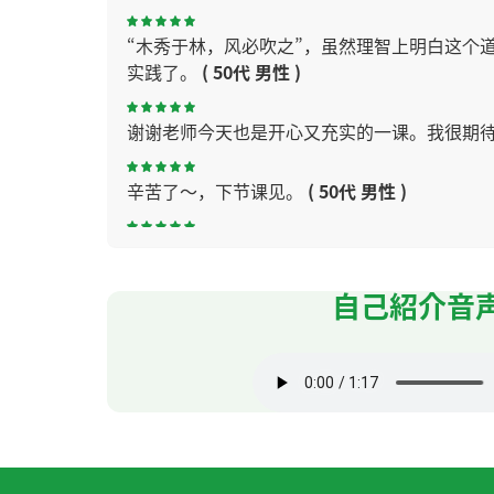
“木秀于林，风必吹之”，虽然理智上明白这个
实践了。
( 50代 男性 )
谢谢老师今天也是开心又充实的一课。我很期
辛苦了～，下节课见。
( 50代 男性 )
夏天，我会把一条速干且有清凉感的运动毛巾
自己紹介音
我每次先伸展运动在下水。为了避免抽筋运动
辛苦了～，下节课见！
( 50代 男性 )
我也听说过"猫经济“这个词。最近经常看猫和
辛苦了～。下节课见。
( 50代 男性 )