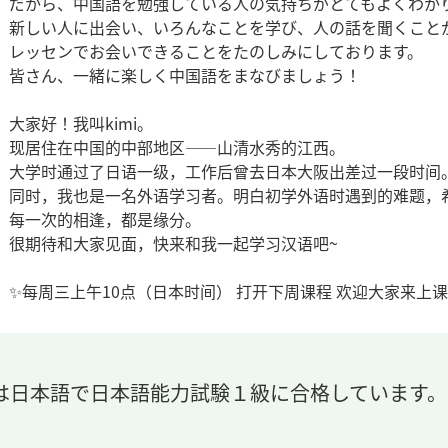
だから、中国語を勉強している人の気持ちがとてもよくわか
新しい人に出会い、いろんなことを学び、人の話を聞くこと
レッセンでお会いできることをたのしみにしております。
皆さん、一緒に楽しく中国語をまなびましょう！
大家好！我叫kimi。
现居住在中国的中部地区——山清水秀的江西。
大学时通过了日语一级，工作后曾去日本大阪出差过一段时间
同时，我也是一名外语学习者。明白初学外语时遇到的难题，
每一次的相逢，都是缘分。
很期待和大家见面，快来和我一起学习汉语吧~
✨每周三上午10点（日本时间） 打开下周课程 欢迎大家来上课哦~(
は日本語で日本語能力試験１級に合格しています