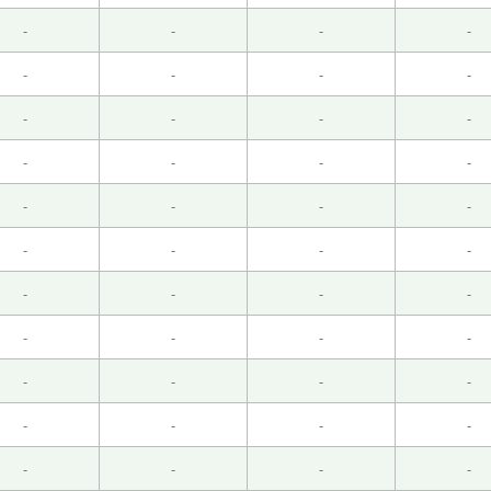
-
-
-
-
-
-
-
-
-
-
-
-
往拥挤，人迹罕至的幽径深处才能欣赏到繁花盛景。”，意思就是
-
-
-
-
-
-
-
-
-
-
-
-
业，这一点确实很重要。下节课再见。
( 50代 男性 )
-
-
-
-
现在早睡比这更重要😁。下节课见。
( 50代 男性 )
-
-
-
-
-
-
-
-
-
-
-
-
蛋。下次见吧。
( 男性 )
-
-
-
-