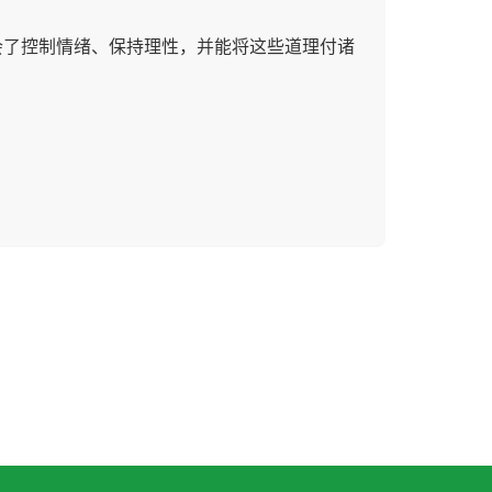
会了控制情绪、保持理性，并能将这些道理付诸
。下节课见！
( 50代 男性 )