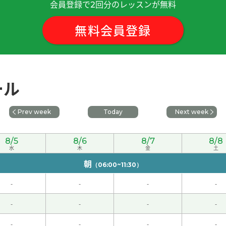
会員登録で
回分のレッスンが無料
2
那时候有具备当前功能的电脑，物理学模拟进行起来更有趣。下
無料会員登録
下次见吧。
( 男性 )
ール
节课见。
( 50代 男性 )
Prev week
Today
Next week
，下次见。
( 女性 )
8/5
8/6
8/7
8/8
水
木
金
土
朝
（06:00~11:30）
-
-
-
-
身就会变壮。因此，体重增加导致跑步变得吃力，这让我很烦恼
-
-
-
-
-
-
-
-