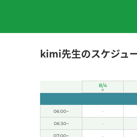
我高中的时候最喜欢的科目就是物理学。如果
今天很热。阳光非常强。出门有中暑的危险。
周末愉快！下节课见。
( 50代 男性 )
kimi先生のスケジュ
能够了解“三道茶”的寓意，让我受益匪浅。下
我想更加努力地学习，能够多说话。谢谢老师
8/4
火
辛苦了～。下节课见。
( 50代 男性 )
06:00~
-
我属于运动后容易长肌肉的体质，一游泳上半
06:30~
-
今天辛苦了～。祝你周末愉快！
( 50代 男性 )
07:00~
-