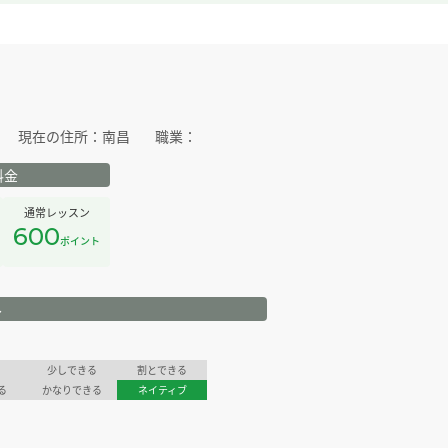
現在の住所：
南昌
職業：
料金
通常レッスン
600
ポイント
ル
少しできる
割とできる
る
かなりできる
ネイティブ