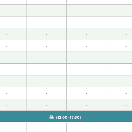
两夜的登山。下节课见。
( 50代 男性 )
-
-
-
-
-
-
-
-
-
-
-
-
-
-
-
-
句话。以后我也打算用一用。下节课见！
( 50代 男性 )
-
-
-
-
-
-
-
-
职了。然后我还没找到新的工作。五月美国的工作人员请我帮他
-
-
-
-
-
-
-
-
欢的是价格最便宜的东西。还有他很知道质量好的产品。最便宜
-
-
-
-
见！
( 女性 )
昼
（12:00~17:30）
对巴西的比赛中，日本队以1比2被巴西队淘汰。日本队上一次在
-
-
-
-