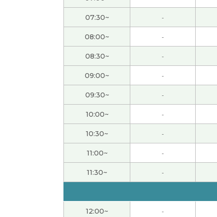
八月末我打算又跟中国朋友一起去长野县三天
07:30~
-
08:00~
-
辛苦了～，下节课见。
( 50代 男性 )
08:30~
-
发音很容易理解，这太好了。
09:00~
-
我非常喜欢上了“借钱见人心，还钱见人品”这
09:30~
-
10:00~
-
老师，谢谢您帮我学习汉语。今年三月末我离
受到养老金。哈哈哈😅下次见~
( 男性 )
10:30~
-
11:00~
-
大多数的人很喜欢买东西。我哥哥也一样但喜
11:30~
-
和老师聊植物，我非常开心。谢谢老师，下次
确实如此。在今天凌晨举行的世界杯足球赛日本
12:00~
-