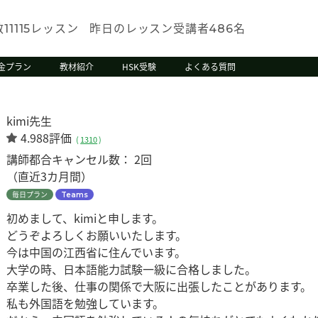
数
レッスン
昨日のレッスン受講者
名
11115
486
金プラン
教材紹介
HSK受験
よくある質問
kimi先生
4.988評価
(
1310
)
講師都合キャンセル数：
2回
（直近3カ月間）
毎日プラン
Teams
初めまして、kimiと申します。
どうぞよろしくお願いいたします。
今は中国の江西省に住んでいます。
大学の時、日本語能力試験一級に合格しました。
卒業した後、仕事の関係で大阪に出張したことがあります。
私も外国語を勉強しています。