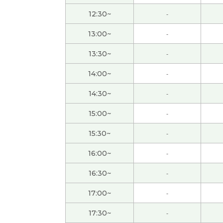
上。真是光阴似箭的。
( 50代 男性 )
12:30~
-
謝謝你！！！！！！！！！
( 男性 )
13:00~
-
13:30~
-
日语中也有这样一句市场名言：“众人走的路往
言意思差不多。下节课见。
( 50代 男性 )
14:00~
-
14:30~
-
辛苦了～，下节课再见！
( 50代 男性 )
15:00~
-
我觉得选择一个能充分发挥自身能力的好的专
15:30~
-
年轻时，我常为了看深夜的体育直播而熬夜，但
16:00~
-
16:30~
-
谢谢老师总是鼓励我。我会继续努力。
( 女性 )
17:00~
-
我也查叫精进料理没有鸡蛋。中国斋饭没有鸡
17:30~
-