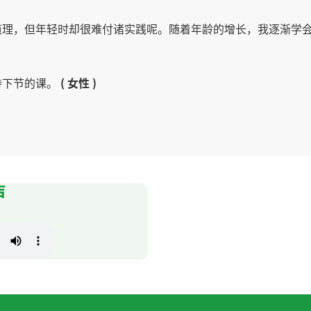
道理，但年轻时却很难付诸实践呢。随着年龄的增长，我逐渐学
待下节的课。
( 女性 )
围在脖子上，然后去跑步。下节课见。
( 50代 男性 )
声
前伸展运动很重要，特别是在游泳的时候上半身伸展运动必须的
狗的视频，很想养一只了。下节课见。
( 50代 男性 )