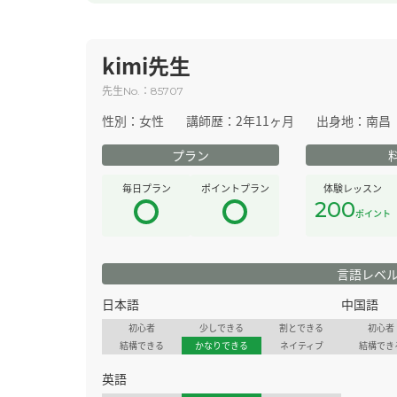
kimi先生
先生
：
No.
85707
性別：
女性
講師歴：
2年11ヶ月
出身地：
南昌
プラン
毎日プラン
ポイントプラン
体験レッスン
200
ポイント
言語レベ
日本語
中国語
初心者
少しできる
割とできる
初心者
結構できる
かなりできる
ネイティブ
結構でき
英語