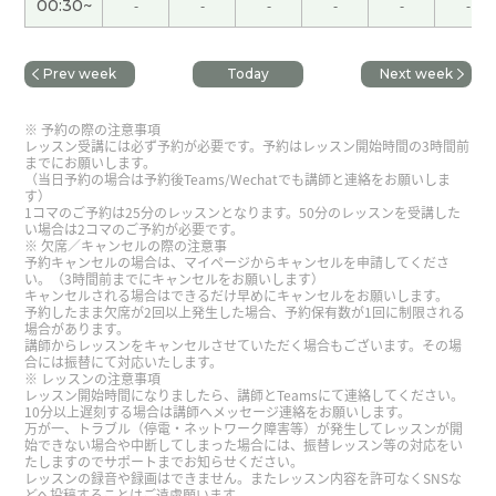
00:30~
-
-
-
-
-
-
我也查叫精进料理没有鸡蛋。中国斋饭没有鸡蛋。
下次见吧。
( 男性 )
Prev week
Today
Next week
辛苦了。好好享受假期～。
( 50代 男性 )
予約の際の注意事項
レッスン受講には必ず予約が必要です。予約はレッスン開始時間の3時間前
までにお願いします。
（当日予約の場合は予約後Teams/Wechatでも講師と連絡をお願いしま
いつも楽しく授業してくださってありがとうござい
す）
ます！我们下节课见~
1コマのご予約は25分のレッスンとなります。50分のレッスンを受講した
い場合は2コマのご予約が必要です。
欠席／キャンセルの際の注意事
予約キャンセルの場合は、マイページからキャンセルを申請してくださ
在我们日本这里，小朋友会直接走进稻田，徒手抓
い。（3時間前までにキャンセルをお願いします）
キャンセルされる場合はできるだけ早めにキャンセルをお願いします。
青蛙呢😂。下节课再见。
( 50代 男性 )
予約したまま欠席が2回以上発生した場合、予約保有数が1回に制限される
場合があります。
講師からレッスンをキャンセルさせていただく場合もございます。その場
辛苦了～。周末愉快！下节课再见。
( 50代 男性 )
合には振替にて対応いたします。
レッスンの注意事項
レッスン開始時間になりましたら、講師とTeamsにて連絡してください。
10分以上遅刻する場合は講師へメッセージ連絡をお願いします。
这个周末身体状况好了一些，跑步速度也恢复了一
万が一、トラブル（停電・ネットワーク障害等）が発生してレッスンが開
些，感觉很不错。下节课再见！
( 50代 男性 )
始できない場合や中断してしまった場合には、振替レッスン等の対応をい
たしますのでサポートまでお知らせください。
レッスンの録音や録画はできません。またレッスン内容を許可なくSNSな
どへ投稿することはご遠慮願います。