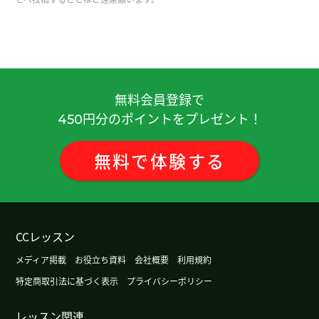
中国有很多零食，看起来都很好吃。而且传统的。
谢谢老师，下次见。
( 女性 )
除非是攀登需要进行岩壁攀登的高难度山峰，否则
不会带攀岩绳。我在山里从来没有用过攀岩绳。下
节课再见。
( 50代 男性 )
無料会員登録で
円分のポイントをプレゼント！
450
我年轻时很喜欢吃辣，但最近完全吃不下了。下节
课见！
( 50代 男性 )
無料
で
体験
する
谢谢老师总是鼓励，我会加油的。
( 女性 )
今天辛苦了～，下节课见。
( 50代 男性 )
CCレッスン
メディア掲載
お役立ち資料
会社概要
利用規約
保护和保障消费者权益本來是件好事，但最近却出
特定商取引法に基づく表示
プライバシーポリシー
现了过度保护的情况，导致对企业而言变得不公平
了。下節課再見。
( 50代 男性 )
レッスン関連