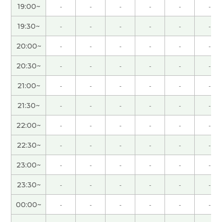
19:00~
-
-
-
-
-
-
謝謝你！！！！！！！！！
( 男性 )
19:30~
-
-
-
-
-
-
20:00~
-
-
-
-
-
-
日语中也有这样一句市场名言：“众人走的路往往拥
挤，人迹罕至的幽径深处才能欣赏到繁花盛景。”，
20:30~
-
-
-
-
-
-
意思就是“买在人迹罕至,卖在人声鼎沸”，跟你告诉
的名言意思差不多。下节课见。
( 50代 男性 )
21:00~
-
-
-
-
-
-
21:30~
-
-
-
-
-
-
辛苦了～，下节课再见！
( 50代 男性 )
22:00~
-
-
-
-
-
-
我觉得选择一个能充分发挥自身能力的好的专业，
22:30~
-
-
-
-
-
-
这一点确实很重要。下节课再见。
( 50代 男性 )
23:00~
-
-
-
-
-
-
年轻时，我常为了看深夜的体育直播而熬夜，但现
23:30~
-
-
-
-
-
-
在早睡比这更重要😁。下节课见。
( 50代 男性 )
00:00~
-
-
-
-
-
-
谢谢老师总是鼓励我。我会继续努力。
( 女性 )