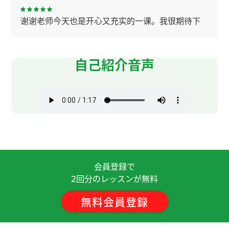
谢谢老师今天也是开心又充实的一课。我很期待下
节的课。
( 女性 )
辛苦了～，下节课见。
( 50代 男性 )
自己紹介音声
夏天，我会把一条速干且有清凉感的运动毛巾围在
脖子上，然后去跑步。下节课见。
( 50代 男性 )
我每次先伸展运动在下水。为了避免抽筋运动前伸
展运动很重要，特别是在游泳的时候上半身伸展运
动必须的。下节课见！
( 50代 男性 )
会員登録で
回分のレッスンが無料
辛苦了～，下节课见！
( 50代 男性 )
2
無料会員登録
我也听说过"猫经济“这个词。最近经常看猫和狗的
视频，很想养一只了。下节课见。
( 50代 男性 )