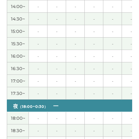
话。以后我也打算用一用。下节课见！
( 50代 男性 )
14:00~
-
-
-
-
-
-
老师，谢谢您帮我学习汉语。今年三月末我离职
14:30~
-
-
-
-
-
-
了。然后我还没找到新的工作。五月美国的工作人
15:00~
-
-
-
-
-
-
员请我帮他们顾问。但是我们还没有面试。然后八
月我开始受到养老金。哈哈哈😅下次见~
( 男性 )
15:30~
-
-
-
-
-
-
16:00~
-
-
-
-
-
-
大多数的人很喜欢买东西。我哥哥也一样但喜欢的
是价格最便宜的东西。还有他很知道质量好的产
16:30~
-
-
-
-
-
-
品。最便宜的东西。下次见吧。
( 男性 )
17:00~
-
-
-
-
-
-
和老师聊植物，我非常开心。谢谢老师，下次见！
(
17:30~
-
-
-
-
-
-
女性 )
夜
（18:00~0:30）
确实如此。在今天凌晨举行的世界杯足球赛日本对
18:00~
-
-
-
-
-
-
巴西的比赛中，日本队以1比2被巴西队淘汰。日本
队上一次在国际大赛中战胜巴西队是在1996年的奥
18:30~
-
-
-
-
-
-
运会上。真是光阴似箭的。
( 50代 男性 )