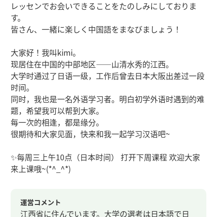
レッセンでお会いできることをたのしみにしておりま
す。
皆さん、一緒に楽しく中国語をまなびましょう！
大家好！我叫kimi。
现居住在中国的中部地区——山清水秀的江西。
大学时通过了日语一级，工作后曾去日本大阪出差过一段
时间。
同时，我也是一名外语学习者。明白初学外语时遇到的难
题，希望我可以帮到大家。
每一次的相逢，都是缘分。
很期待和大家见面，快来和我一起学习汉语吧~
✨每周三上午10点（日本时间） 打开下周课程 欢迎大家
来上课哦~(*^_^*)
運営コメント
江西省に住んでいます。大学の選考は日本語で日