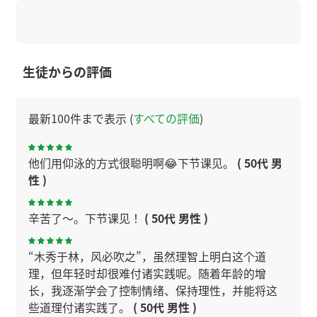
生徒からの評価
最新100件まで表示 (
すべての評価
)
他们用仰泳的方式很聪明啊😂下节课见。
( 50代 男
性 )
辛苦了～。下节课见！
( 50代 男性 )
“木秀于林，风必吹之”，虽然理智上明白这个道
理，但年轻时却很难付诸实践呢。随着年龄的增
长，我逐渐学会了控制情绪、保持理性，并能将这
些道理付诸实践了。
( 50代 男性 )