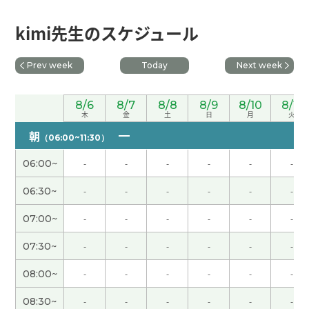
辛苦了～。下节课见。
( 50代 男性 )
kimi先生のスケジュール
我高中的时候最喜欢的科目就是物理学。如果那时
Prev week
Today
Next week
候有具备当前功能的电脑，物理学模拟进行起来更
有趣。下节课见。
( 50代 男性 )
8/6
8/7
8/8
8/9
8/10
8/11
木
金
土
日
月
火
今天很热。阳光非常强。出门有中暑的危险。下次
朝
（06:00~11:30）
见吧。
( 男性 )
06:00~
-
-
-
-
-
-
周末愉快！下节课见。
( 50代 男性 )
06:30~
-
-
-
-
-
-
07:00~
-
-
-
-
-
-
能够了解“三道茶”的寓意，让我受益匪浅。下节课
见。
( 50代 男性 )
07:30~
-
-
-
-
-
-
08:00~
-
-
-
-
-
-
我想更加努力地学习，能够多说话。谢谢老师，下
次见。
( 女性 )
08:30~
-
-
-
-
-
-