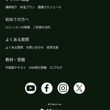
我也觉得这件事件平台方肯定也有问题。我一直认
講師紹介
料金プラン
開講スケジュール
为，这种只单方面听取消费者意见、就对配送员扣
初めての方へ
钱的制度确实存在问题。
( 50代 男性 )
CCレッスンの特徴
ご利用の流れ
辛苦了～。下节课再见。
( 50代 男性 )
よくある質問
日本电动汽车的普及率目前仍仅为2%至3%左右。
よくある質問
お問い合わせ
老师注册
日本和美国的电动汽车销量显然已出现放缓。下节
课再见。
( 50代 男性 )
教材・受験
中国語テキスト
HSK割引受験
CCブログ
大阪很热闹的地方是梅田和难波。现在外国的游客
很多。生了新的中华街。越来越热闹。下次见吧。
(
男性 )
下课后我一直在寻找以左手为主角的场面。但是我
还没找到。因为我的脑子里全是这件事，所以今晚
© Glats Inc.
可能睡不着。谢谢老师，下次见！
( 女性 )