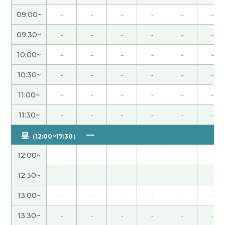
09:00~
-
-
-
-
-
-
辛苦了～。下节课见。
( 50代 男性 )
09:30~
-
-
-
-
-
-
我属于运动后容易长肌肉的体质，一游泳上半身就
会变壮。因此，体重增加导致跑步变得吃力，这让
10:00~
-
-
-
-
-
-
我很烦恼。下节课见。
( 50代 男性 )
10:30~
-
-
-
-
-
-
今天辛苦了～。祝你周末愉快！
( 50代 男性 )
11:00~
-
-
-
-
-
-
11:30~
-
-
-
-
-
-
八月末我打算又跟中国朋友一起去长野县三天两夜
的登山。下节课见。
( 50代 男性 )
昼
（12:00~17:30）
12:00~
-
-
-
-
-
-
辛苦了～，下节课见。
( 50代 男性 )
12:30~
-
-
-
-
-
-
发音很容易理解，这太好了。
13:00~
-
-
-
-
-
-
我非常喜欢上了“借钱见人心，还钱见人品”这句
13:30~
-
-
-
-
-
-