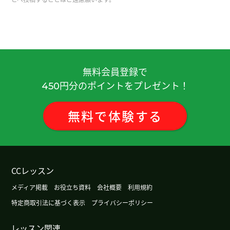
中国有很多零食，看起来都很好吃。而且传统的。
谢谢老师，下次见。
( 女性 )
除非是攀登需要进行岩壁攀登的高难度山峰，否则
不会带攀岩绳。我在山里从来没有用过攀岩绳。下
节课再见。
( 50代 男性 )
無料会員登録で
円分のポイントをプレゼント！
450
我年轻时很喜欢吃辣，但最近完全吃不下了。下节
课见！
( 50代 男性 )
無料
で
体験
する
谢谢老师总是鼓励，我会加油的。
( 女性 )
今天辛苦了～，下节课见。
( 50代 男性 )
CCレッスン
メディア掲載
お役立ち資料
会社概要
利用規約
保护和保障消费者权益本來是件好事，但最近却出
特定商取引法に基づく表示
プライバシーポリシー
现了过度保护的情况，导致对企业而言变得不公平
了。下節課再見。
( 50代 男性 )
レッスン関連