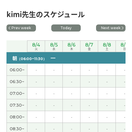
辛苦了～。下节课见。
( 50代 男性 )
kimi先生のスケジュール
我高中的时候最喜欢的科目就是物理学。如果那时
Prev week
Today
Next week
候有具备当前功能的电脑，物理学模拟进行起来更
有趣。下节课见。
( 50代 男性 )
8/4
8/5
8/6
8/7
8/8
8/9
火
水
木
金
土
日
今天很热。阳光非常强。出门有中暑的危险。下次
朝
（06:00~11:30）
见吧。
( 男性 )
06:00~
-
-
-
-
-
-
周末愉快！下节课见。
( 50代 男性 )
06:30~
-
-
-
-
-
-
07:00~
-
-
-
-
-
-
能够了解“三道茶”的寓意，让我受益匪浅。下节课
见。
( 50代 男性 )
07:30~
-
-
-
-
-
-
08:00~
-
-
-
-
-
-
我想更加努力地学习，能够多说话。谢谢老师，下
次见。
( 女性 )
08:30~
-
-
-
-
-
-