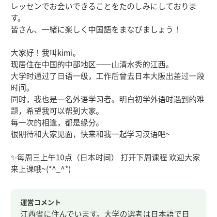
レッセンでお会いできることをたのしみにしておりま
す。
皆さん、一緒に楽しく中国語をまなびましょう！
大家好！我叫kimi。
现居住在中国的中部地区——山清水秀的江西。
大学时通过了日语一级，工作后曾去日本大阪出差过一段
时间。
同时，我也是一名外语学习者。明白初学外语时遇到的难
题，希望我可以帮到大家。
每一次的相逢，都是缘分。
很期待和大家见面，快来和我一起学习汉语吧~
✨每周三上午10点（日本时间） 打开下周课程 欢迎大家
来上课哦~(*^_^*)
運営コメント
江西省に住んでいます。大学の選考は日本語で日