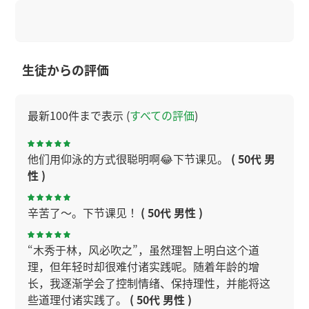
生徒からの評価
最新100件まで表示 (
すべての評価
)
他们用仰泳的方式很聪明啊😂下节课见。
( 50代 男
性 )
辛苦了～。下节课见！
( 50代 男性 )
“木秀于林，风必吹之”，虽然理智上明白这个道
理，但年轻时却很难付诸实践呢。随着年龄的增
长，我逐渐学会了控制情绪、保持理性，并能将这
些道理付诸实践了。
( 50代 男性 )