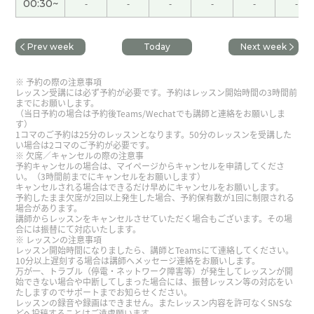
00:30~
-
-
-
-
-
-
我也查叫精进料理没有鸡蛋。中国斋饭没有鸡蛋。
下次见吧。
( 男性 )
Prev week
Today
Next week
辛苦了。好好享受假期～。
( 50代 男性 )
予約の際の注意事項
レッスン受講には必ず予約が必要です。予約はレッスン開始時間の3時間前
までにお願いします。
（当日予約の場合は予約後Teams/Wechatでも講師と連絡をお願いしま
いつも楽しく授業してくださってありがとうござい
す）
ます！我们下节课见~
1コマのご予約は25分のレッスンとなります。50分のレッスンを受講した
い場合は2コマのご予約が必要です。
欠席／キャンセルの際の注意事
予約キャンセルの場合は、マイページからキャンセルを申請してくださ
在我们日本这里，小朋友会直接走进稻田，徒手抓
い。（3時間前までにキャンセルをお願いします）
キャンセルされる場合はできるだけ早めにキャンセルをお願いします。
青蛙呢😂。下节课再见。
( 50代 男性 )
予約したまま欠席が2回以上発生した場合、予約保有数が1回に制限される
場合があります。
講師からレッスンをキャンセルさせていただく場合もございます。その場
辛苦了～。周末愉快！下节课再见。
( 50代 男性 )
合には振替にて対応いたします。
レッスンの注意事項
レッスン開始時間になりましたら、講師とTeamsにて連絡してください。
10分以上遅刻する場合は講師へメッセージ連絡をお願いします。
这个周末身体状况好了一些，跑步速度也恢复了一
万が一、トラブル（停電・ネットワーク障害等）が発生してレッスンが開
些，感觉很不错。下节课再见！
( 50代 男性 )
始できない場合や中断してしまった場合には、振替レッスン等の対応をい
たしますのでサポートまでお知らせください。
レッスンの録音や録画はできません。またレッスン内容を許可なくSNSな
どへ投稿することはご遠慮願います。