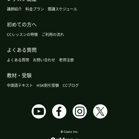
我也觉得这件事件平台方肯定也有问题。我一直认
講師紹介
料金プラン
開講スケジュール
为，这种只单方面听取消费者意见、就对配送员扣
初めての方へ
钱的制度确实存在问题。
( 50代 男性 )
CCレッスンの特徴
ご利用の流れ
辛苦了～。下节课再见。
( 50代 男性 )
よくある質問
日本电动汽车的普及率目前仍仅为2%至3%左右。
よくある質問
お問い合わせ
老师注册
日本和美国的电动汽车销量显然已出现放缓。下节
课再见。
( 50代 男性 )
教材・受験
中国語テキスト
HSK割引受験
CCブログ
大阪很热闹的地方是梅田和难波。现在外国的游客
很多。生了新的中华街。越来越热闹。下次见吧。
(
男性 )
下课后我一直在寻找以左手为主角的场面。但是我
还没找到。因为我的脑子里全是这件事，所以今晚
© Glats Inc.
可能睡不着。谢谢老师，下次见！
( 女性 )