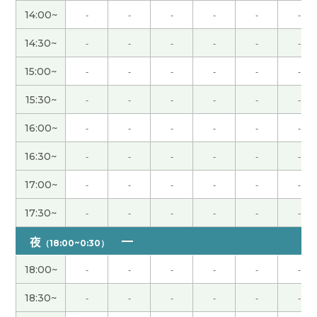
话。以后我也打算用一用。下节课见！
( 50代 男性 )
14:00~
-
-
-
-
-
-
老师，谢谢您帮我学习汉语。今年三月末我离职
14:30~
-
-
-
-
-
-
了。然后我还没找到新的工作。五月美国的工作人
15:00~
-
-
-
-
-
-
员请我帮他们顾问。但是我们还没有面试。然后八
月我开始受到养老金。哈哈哈😅下次见~
( 男性 )
15:30~
-
-
-
-
-
-
16:00~
-
-
-
-
-
-
大多数的人很喜欢买东西。我哥哥也一样但喜欢的
是价格最便宜的东西。还有他很知道质量好的产
16:30~
-
-
-
-
-
-
品。最便宜的东西。下次见吧。
( 男性 )
17:00~
-
-
-
-
-
-
和老师聊植物，我非常开心。谢谢老师，下次见！
(
17:30~
-
-
-
-
-
-
女性 )
夜
（18:00~0:30）
确实如此。在今天凌晨举行的世界杯足球赛日本对
18:00~
-
-
-
-
-
-
巴西的比赛中，日本队以1比2被巴西队淘汰。日本
队上一次在国际大赛中战胜巴西队是在1996年的奥
18:30~
-
-
-
-
-
-
运会上。真是光阴似箭的。
( 50代 男性 )