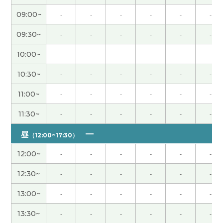
09:00~
-
-
-
-
-
-
辛苦了～。下节课见。
( 50代 男性 )
09:30~
-
-
-
-
-
-
我属于运动后容易长肌肉的体质，一游泳上半身就
会变壮。因此，体重增加导致跑步变得吃力，这让
10:00~
-
-
-
-
-
-
我很烦恼。下节课见。
( 50代 男性 )
10:30~
-
-
-
-
-
-
今天辛苦了～。祝你周末愉快！
( 50代 男性 )
11:00~
-
-
-
-
-
-
11:30~
-
-
-
-
-
-
八月末我打算又跟中国朋友一起去长野县三天两夜
的登山。下节课见。
( 50代 男性 )
昼
（12:00~17:30）
12:00~
-
-
-
-
-
-
辛苦了～，下节课见。
( 50代 男性 )
12:30~
-
-
-
-
-
-
发音很容易理解，这太好了。
13:00~
-
-
-
-
-
-
我非常喜欢上了“借钱见人心，还钱见人品”这句
13:30~
-
-
-
-
-
-