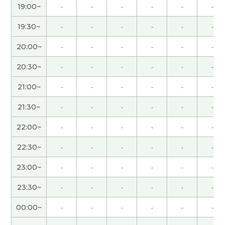
19:00~
-
-
-
-
-
-
謝謝你！！！！！！！！！
( 男性 )
19:30~
-
-
-
-
-
-
20:00~
-
-
-
-
-
-
日语中也有这样一句市场名言：“众人走的路往往拥
挤，人迹罕至的幽径深处才能欣赏到繁花盛景。”，
20:30~
-
-
-
-
-
-
意思就是“买在人迹罕至,卖在人声鼎沸”，跟你告诉
的名言意思差不多。下节课见。
( 50代 男性 )
21:00~
-
-
-
-
-
-
21:30~
-
-
-
-
-
-
辛苦了～，下节课再见！
( 50代 男性 )
22:00~
-
-
-
-
-
-
我觉得选择一个能充分发挥自身能力的好的专业，
22:30~
-
-
-
-
-
-
这一点确实很重要。下节课再见。
( 50代 男性 )
23:00~
-
-
-
-
-
-
年轻时，我常为了看深夜的体育直播而熬夜，但现
23:30~
-
-
-
-
-
-
在早睡比这更重要😁。下节课见。
( 50代 男性 )
00:00~
-
-
-
-
-
-
谢谢老师总是鼓励我。我会继续努力。
( 女性 )