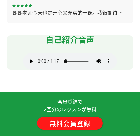
谢谢老师今天也是开心又充实的一课。我很期待下
节的课。
( 女性 )
辛苦了～，下节课见。
( 50代 男性 )
自己紹介音声
夏天，我会把一条速干且有清凉感的运动毛巾围在
脖子上，然后去跑步。下节课见。
( 50代 男性 )
我每次先伸展运动在下水。为了避免抽筋运动前伸
展运动很重要，特别是在游泳的时候上半身伸展运
动必须的。下节课见！
( 50代 男性 )
会員登録で
回分のレッスンが無料
辛苦了～，下节课见！
( 50代 男性 )
2
無料会員登録
我也听说过"猫经济“这个词。最近经常看猫和狗的
视频，很想养一只了。下节课见。
( 50代 男性 )