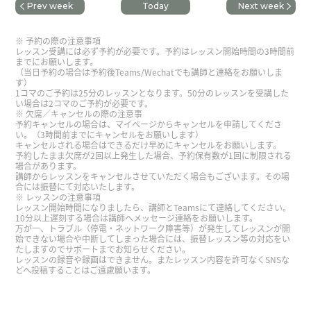
Prev week
Today
Next week
谢谢，老师。我开心跟您学习。下次也请多关照。
予約の際の注意事項
欢迎，欢迎，街上到处都红叶，那个景色美丽到让
レッスン受講には必ず予約が必要です。予約はレッスン開始時間の3時間前
までにお願いします。
人停止呼吸。谢谢您，下次见。
（当日予約の場合は予約後Teams/Wechatでも講師と連絡をお願いしま
す）
1コマのご予約は25分のレッスンとなります。50分のレッスンを受講した
い場合は2コマのご予約が必要です。
発音をみてくれました。ありがとうございます。
欠席／キャンセルの際の注意事
予約キャンセルの場合は、マイページからキャンセルを申請してくださ
い。（3時間前までにキャンセルをお願いします）
Kasumi老师，谢谢你的课。上次只是顺便去了大
キャンセルされる場合はできるだけ早めにキャンセルをお願いします。
予約したまま欠席が2回以上発生した場合、予約保有数が1回に制限される
连，想再好好地去看看。如果去辽宁的话，我也想
場合があります。
去沈阳。
( 50代 男性 )
講師からレッスンをキャンセルさせていただく場合もございます。その場
合には振替にて対応いたします。
レッスンの注意事項
レッスン開始時間になりましたら、講師とTeamsにて連絡してください。
评论响起。 我想学中文，相信你是我最懂的。
10分以上遅刻する場合は講師へメッセージ連絡をお願いします。
万が一、トラブル（停電・ネットワーク障害等）が発生してレッスンが開
始できない場合や中断してしまった場合には、振替レッスン等の対応をい
たしますのでサポートまでお知らせください。
細かく丁寧に教えていただきとてもわかりやすかっ
レッスンの録音や録画はできません。またレッスン内容を許可なくSNSな
たです！またよろしくお願いいたします！
( 30代
どへ投稿することはご遠慮願います。
女性 )