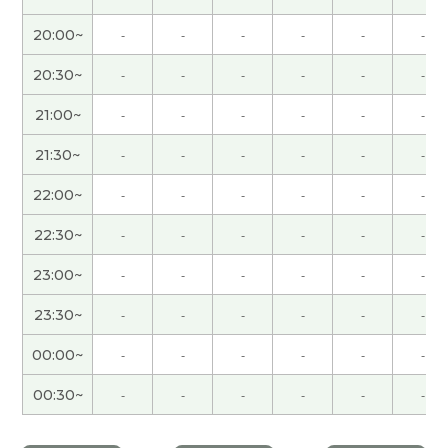
谢谢您的课。有机会的话，下次聊天，请再多关
20:00~
-
-
-
-
-
-
照。
( 50代 男性 )
20:30~
-
-
-
-
-
-
很高心认识您，今天谢谢您。
( 40代 女性 )
21:00~
-
-
-
-
-
-
とても丁寧に声調を教えていただきました。
21:30~
-
-
-
-
-
-
22:00~
-
-
-
-
-
-
とても丁寧に声調を教えていただきました。
22:30~
-
-
-
-
-
-
谢谢老师，我这边的信息很少。如果您也找到很好
23:00~
-
-
-
-
-
-
的生意就悄悄地告诉我！下次见
( 40代 男性 )
23:30~
-
-
-
-
-
-
照顾外孙子的时候想不起来中文。辛苦了下次再见
00:00~
-
-
-
-
-
-
吧。
( 男性 )
00:30~
-
-
-
-
-
-
谢谢您，我会继续努力，下次见。