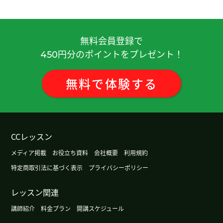
你教我很仔细，我学到很多事, 谢谢你！期待下次见
( 20代 女性 )
無料会員登録で
期待着外孙子们都对汉语感兴趣长大学习汉语。和
円分のポイントをプレゼント！
450
他们用汉语聊天。下次再见吧。
( 男性 )
無料
で
体験
する
日本有很多台风。非常危险。你住的地方怎么样？
(
60代 男性 )
谢谢老师 下次再聊！
CCレッスン
谢谢老师上课。我遇到困难时，老师就及时帮助
メディア掲載
お役立ち資料
会社概要
利用規約
我，感谢老师的体贴。真是个资深老师啊。我也很
特定商取引法に基づく表示
プライバシーポリシー
开心 。下次见。
( 50代 男性 )
レッスン関連
谢谢
( 男性 )
講師紹介
料金プラン
開講スケジュール