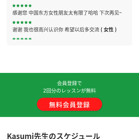
感谢您 中国东方女性朋友太有限了哈哈 下次再见~
谢谢 我也很高兴认识你 希望以后多交流
( 女性 )
谢谢老师！真的好久不见了！聊得很开心！期待下
节课与老师再聊！
( 男性 )
做生意上发给职员薪水是最大的苦恼。我不合适老
板。听说过挣很多钱的人发薪水很开心。下次再见
会員登録で
呀。
( 男性 )
回分のレッスンが無料
2
非常感謝 我的发音还不够好，所以我会每天练习，
無料会員登録
争取一点点进步。 我希望再次见到你。 下次見
( 40
代 男性 )
いつもありがとうございます。中国語は発音が難し
Kasumi先生のスケジュール