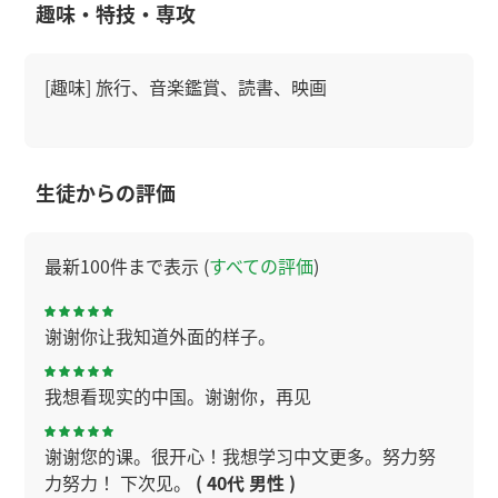
趣味・特技・専攻
[趣味] 旅行、音楽鑑賞、読書、映画
生徒からの評価
最新100件まで表示 (
すべての評価
)
谢谢你让我知道外面的样子。
我想看现实的中国。谢谢你，再见
谢谢您的课。很开心！我想学习中文更多。努力努
力努力！ 下次见。
( 40代 男性 )