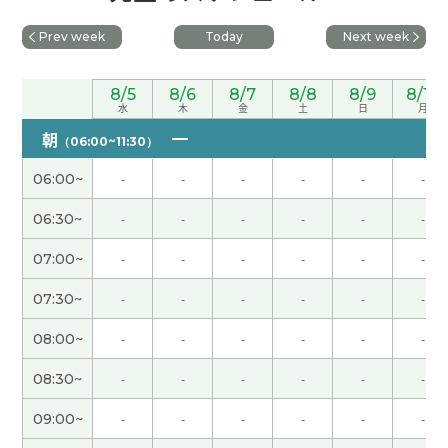
いですが、頑張ります。また、よろしくお願いしま
す。
Prev week
Today
Next week
谢谢您的课！！
8/5
8/6
8/7
8/8
8/9
8/10
水
木
金
土
日
月
非常感謝 下次見
( 40代 男性 )
朝
（06:00~11:30）
06:00~
-
-
-
-
-
-
谢谢
06:30~
-
-
-
-
-
-
很高兴认识你 和你的聊天跟学习很有意思 开朗 聪明
07:00~
-
-
-
-
-
-
漂亮 温柔的老师非常棒
07:30~
-
-
-
-
-
-
非常感謝 下次見
( 40代 男性 )
08:00~
-
-
-
-
-
-
謝謝您跟我一起練習!!下次也請多多關照。
( 30代 女
08:30~
-
-
-
-
-
-
性 )
09:00~
-
-
-
-
-
-