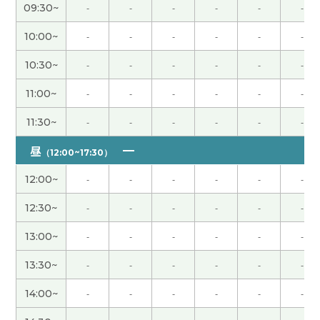
謝謝您跟我一起聊天!!很開心,很期待下次見面。
( 30
09:30~
-
-
-
-
-
-
代 女性 )
10:00~
-
-
-
-
-
-
我愿意再工作但是为了公司不能挣钱。辞职以后不
10:30~
-
-
-
-
-
-
能过规律的生活。下次再见吧。
( 男性 )
11:00~
-
-
-
-
-
-
美人な先生で発音も良く聞き取れて良かったです。
11:30~
-
-
-
-
-
-
明日もよろしくお願いします。
( 60代 男性 )
昼
（12:00~17:30）
我知道清明节的一部分内容。中国人珍惜祖先。重
12:00~
-
-
-
-
-
-
视清明节。下次再见吧。
( 男性 )
12:30~
-
-
-
-
-
-
我下次换车的时候肯定选择白色的汽车。我现在开
13:00~
-
-
-
-
-
-
的黑色，黑色划的时候车体上面有明显的划痕。白
色的话不明显。下次见
( 40代 男性 )
13:30~
-
-
-
-
-
-
14:00~
-
-
-
-
-
-
出生孩子人数慢慢地减少了。孩子多很开心。实际
上教育费很高。照顾孩子的环境有问题。辛苦了下