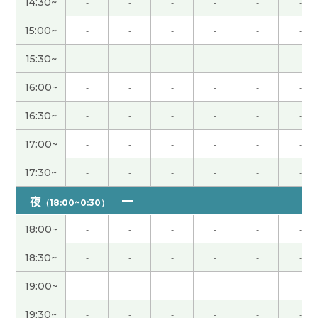
14:30~
-
-
-
-
-
-
次再聊吧。
( 男性 )
15:00~
-
-
-
-
-
-
谢谢老师，跟您聊天挺开心，下次再聊。
( 40代 男
15:30~
-
-
-
-
-
-
性 )
16:00~
-
-
-
-
-
-
我和你聊得很轻松。下次也请多多关照。
( 80代 男
16:30~
-
-
-
-
-
-
性 )
17:00~
-
-
-
-
-
-
我给外孙子教简单的句子。你好 谢谢 再见。有感兴
17:30~
-
-
-
-
-
-
趣的话教动物的名字。辛苦了下次再见。
( 男性 )
夜
（18:00~0:30）
谢谢老师，您找工作很顺利！祝您竹子开花节节高
(
18:00~
-
-
-
-
-
-
40代 男性 )
18:30~
-
-
-
-
-
-
谢谢老师！祝你早日恢复健康！彼此彼此！下次
19:00~
-
-
-
-
-
-
见！
( 男性 )
19:30~
-
-
-
-
-
-