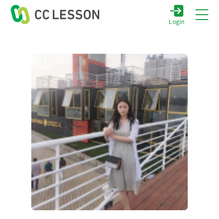
Login