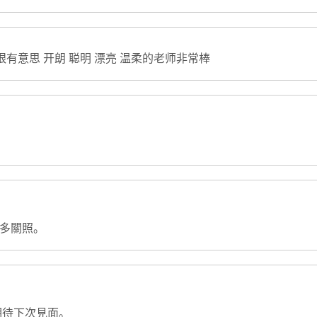
有意思 开朗 聪明 漂亮 温柔的老师非常棒
多多關照。
期待下次見面。