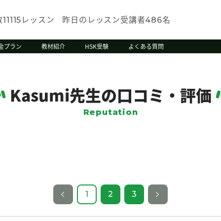
数
レッスン
昨日のレッスン受講者
名
11115
486
金プラン
教材紹介
HSK受験
よくある質問
Kasumi先生の口コミ・評価
Reputation
1
2
3