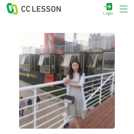
Login