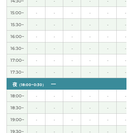
14:30~
-
-
-
-
-
-
次再聊吧。
( 男性 )
15:00~
-
-
-
-
-
-
谢谢老师，跟您聊天挺开心，下次再聊。
( 40代 男
15:30~
-
-
-
-
-
-
性 )
16:00~
-
-
-
-
-
-
我和你聊得很轻松。下次也请多多关照。
( 80代 男
16:30~
-
-
-
-
-
-
性 )
17:00~
-
-
-
-
-
-
我给外孙子教简单的句子。你好 谢谢 再见。有感兴
17:30~
-
-
-
-
-
-
趣的话教动物的名字。辛苦了下次再见。
( 男性 )
夜
（18:00~0:30）
谢谢老师，您找工作很顺利！祝您竹子开花节节高
(
18:00~
-
-
-
-
-
-
40代 男性 )
18:30~
-
-
-
-
-
-
谢谢老师！祝你早日恢复健康！彼此彼此！下次
19:00~
-
-
-
-
-
-
见！
( 男性 )
19:30~
-
-
-
-
-
-