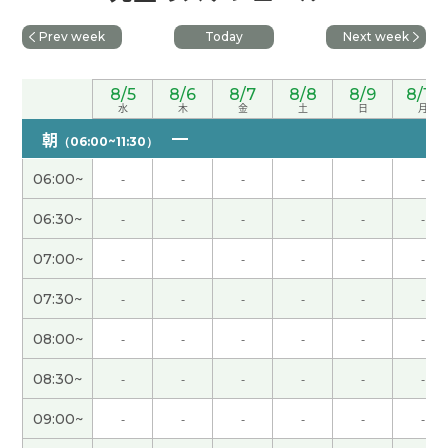
いですが、頑張ります。また、よろしくお願いしま
す。
Prev week
Today
Next week
谢谢您的课！！
8/5
8/6
8/7
8/8
8/9
8/10
水
木
金
土
日
月
非常感謝 下次見
( 40代 男性 )
朝
（06:00~11:30）
06:00~
-
-
-
-
-
-
谢谢
06:30~
-
-
-
-
-
-
很高兴认识你 和你的聊天跟学习很有意思 开朗 聪明
07:00~
-
-
-
-
-
-
漂亮 温柔的老师非常棒
07:30~
-
-
-
-
-
-
非常感謝 下次見
( 40代 男性 )
08:00~
-
-
-
-
-
-
謝謝您跟我一起練習!!下次也請多多關照。
( 30代 女
08:30~
-
-
-
-
-
-
性 )
09:00~
-
-
-
-
-
-