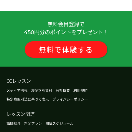
你教我很仔细，我学到很多事, 谢谢你！期待下次见
( 20代 女性 )
無料会員登録で
期待着外孙子们都对汉语感兴趣长大学习汉语。和
円分のポイントをプレゼント！
450
他们用汉语聊天。下次再见吧。
( 男性 )
無料
で
体験
する
日本有很多台风。非常危险。你住的地方怎么样？
(
60代 男性 )
谢谢老师 下次再聊！
CCレッスン
谢谢老师上课。我遇到困难时，老师就及时帮助
メディア掲載
お役立ち資料
会社概要
利用規約
我，感谢老师的体贴。真是个资深老师啊。我也很
特定商取引法に基づく表示
プライバシーポリシー
开心 。下次见。
( 50代 男性 )
レッスン関連
谢谢
( 男性 )
講師紹介
料金プラン
開講スケジュール