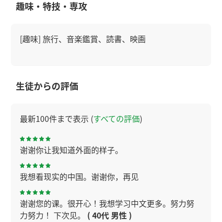
趣味・特技・専攻
[趣味] 旅行、音楽鑑賞、読書、映画
生徒からの評価
最新100件まで表示 (
すべての評価
)
谢谢你让我知道外面的样子。
我想看现实的中国。谢谢你，再见
谢谢您的课。很开心！我想学习中文更多。努力努
力努力！ 下次见。
( 40代 男性 )