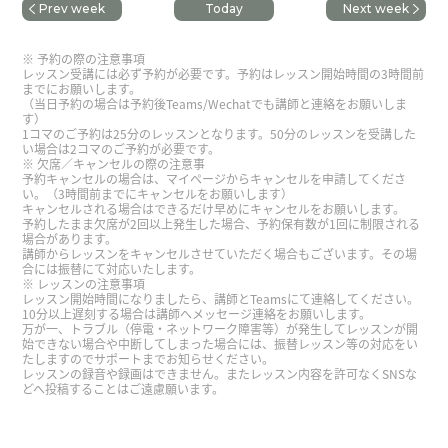
Prev week
Today
Next week
谢谢，老师。我开心跟您学习。下次也请多关照。
予約の際の注意事項
欢迎，欢迎，街上到处都红叶，那个景色美丽到让
レッスン受講には必ず予約が必要です。予約はレッスン開始時間の3時間前
までにお願いします。
人停止呼吸。谢谢您，下次见。
（当日予約の場合は予約後Teams/Wechatでも講師と連絡をお願いしま
す）
1コマのご予約は25分のレッスンとなります。50分のレッスンを受講した
い場合は2コマのご予約が必要です。
発音をみてくれました。ありがとうございます。
欠席／キャンセルの際の注意事
予約キャンセルの場合は、マイページからキャンセルを申請してくださ
い。（3時間前までにキャンセルをお願いします）
Kasumi老师，谢谢你的课。上次只是顺便去了大
キャンセルされる場合はできるだけ早めにキャンセルをお願いします。
予約したまま欠席が2回以上発生した場合、予約保有数が1回に制限される
连，想再好好地去看看。如果去辽宁的话，我也想
場合があります。
去沈阳。
( 50代 男性 )
講師からレッスンをキャンセルさせていただく場合もございます。その場
合には振替にて対応いたします。
レッスンの注意事項
レッスン開始時間になりましたら、講師とTeamsにて連絡してください。
评论响起。 我想学中文，相信你是我最懂的。
10分以上遅刻する場合は講師へメッセージ連絡をお願いします。
万が一、トラブル（停電・ネットワーク障害等）が発生してレッスンが開
始できない場合や中断してしまった場合には、振替レッスン等の対応をい
たしますのでサポートまでお知らせください。
細かく丁寧に教えていただきとてもわかりやすかっ
レッスンの録音や録画はできません。またレッスン内容を許可なくSNSな
たです！またよろしくお願いいたします！
( 30代
どへ投稿することはご遠慮願います。
女性 )