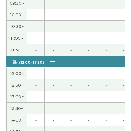
謝謝您跟我一起聊天!!很開心,很期待下次見面。
( 30
09:30~
-
-
-
-
-
-
代 女性 )
10:00~
-
-
-
-
-
-
我愿意再工作但是为了公司不能挣钱。辞职以后不
10:30~
-
-
-
-
-
-
能过规律的生活。下次再见吧。
( 男性 )
11:00~
-
-
-
-
-
-
美人な先生で発音も良く聞き取れて良かったです。
11:30~
-
-
-
-
-
-
明日もよろしくお願いします。
( 60代 男性 )
昼
（12:00~17:30）
我知道清明节的一部分内容。中国人珍惜祖先。重
12:00~
-
-
-
-
-
-
视清明节。下次再见吧。
( 男性 )
12:30~
-
-
-
-
-
-
我下次换车的时候肯定选择白色的汽车。我现在开
13:00~
-
-
-
-
-
-
的黑色，黑色划的时候车体上面有明显的划痕。白
色的话不明显。下次见
( 40代 男性 )
13:30~
-
-
-
-
-
-
14:00~
-
-
-
-
-
-
出生孩子人数慢慢地减少了。孩子多很开心。实际
上教育费很高。照顾孩子的环境有问题。辛苦了下