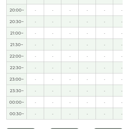
谢谢您的课。有机会的话，下次聊天，请再多关
20:00~
-
-
-
-
-
-
照。
( 50代 男性 )
20:30~
-
-
-
-
-
-
很高心认识您，今天谢谢您。
( 40代 女性 )
21:00~
-
-
-
-
-
-
とても丁寧に声調を教えていただきました。
21:30~
-
-
-
-
-
-
22:00~
-
-
-
-
-
-
とても丁寧に声調を教えていただきました。
22:30~
-
-
-
-
-
-
谢谢老师，我这边的信息很少。如果您也找到很好
23:00~
-
-
-
-
-
-
的生意就悄悄地告诉我！下次见
( 40代 男性 )
23:30~
-
-
-
-
-
-
照顾外孙子的时候想不起来中文。辛苦了下次再见
00:00~
-
-
-
-
-
-
吧。
( 男性 )
00:30~
-
-
-
-
-
-
谢谢您，我会继续努力，下次见。