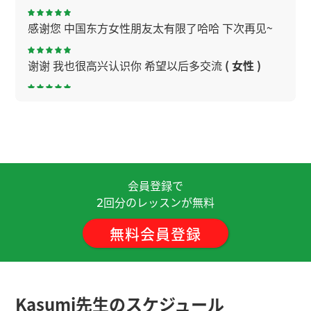
感谢您 中国东方女性朋友太有限了哈哈 下次再见~
谢谢 我也很高兴认识你 希望以后多交流
( 女性 )
谢谢老师！真的好久不见了！聊得很开心！期待下
节课与老师再聊！
( 男性 )
做生意上发给职员薪水是最大的苦恼。我不合适老
板。听说过挣很多钱的人发薪水很开心。下次再见
会員登録で
呀。
( 男性 )
回分のレッスンが無料
2
非常感謝 我的发音还不够好，所以我会每天练习，
無料会員登録
争取一点点进步。 我希望再次见到你。 下次見
( 40
代 男性 )
いつもありがとうございます。中国語は発音が難し
Kasumi先生のスケジュール