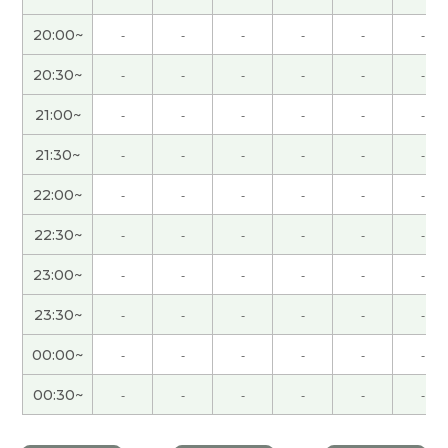
谢谢您的课。有机会的话，下次聊天，请再多关
20:00~
-
-
-
-
-
-
照。
( 50代 男性 )
20:30~
-
-
-
-
-
-
很高心认识您，今天谢谢您。
( 40代 女性 )
21:00~
-
-
-
-
-
-
とても丁寧に声調を教えていただきました。
21:30~
-
-
-
-
-
-
22:00~
-
-
-
-
-
-
とても丁寧に声調を教えていただきました。
22:30~
-
-
-
-
-
-
谢谢老师，我这边的信息很少。如果您也找到很好
23:00~
-
-
-
-
-
-
的生意就悄悄地告诉我！下次见
( 40代 男性 )
23:30~
-
-
-
-
-
-
照顾外孙子的时候想不起来中文。辛苦了下次再见
00:00~
-
-
-
-
-
-
吧。
( 男性 )
00:30~
-
-
-
-
-
-
谢谢您，我会继续努力，下次见。