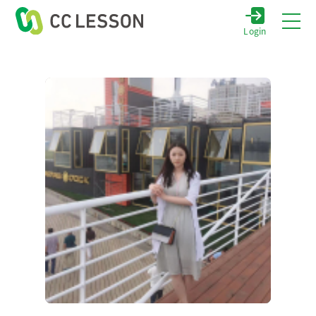
Login