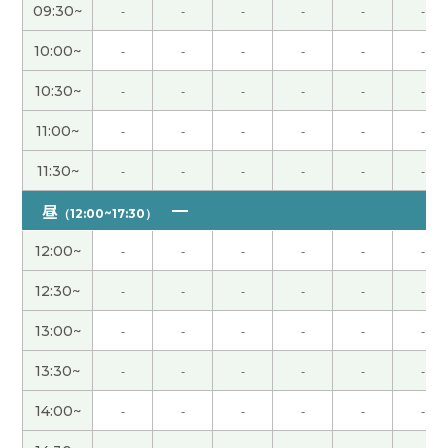
謝謝您跟我一起聊天!!很開心,很期待下次見面。
( 30
09:30~
-
-
-
-
-
-
代 女性 )
10:00~
-
-
-
-
-
-
我愿意再工作但是为了公司不能挣钱。辞职以后不
10:30~
-
-
-
-
-
-
能过规律的生活。下次再见吧。
( 男性 )
11:00~
-
-
-
-
-
-
美人な先生で発音も良く聞き取れて良かったです。
11:30~
-
-
-
-
-
-
明日もよろしくお願いします。
( 60代 男性 )
昼
（12:00~17:30）
我知道清明节的一部分内容。中国人珍惜祖先。重
12:00~
-
-
-
-
-
-
视清明节。下次再见吧。
( 男性 )
12:30~
-
-
-
-
-
-
我下次换车的时候肯定选择白色的汽车。我现在开
13:00~
-
-
-
-
-
-
的黑色，黑色划的时候车体上面有明显的划痕。白
色的话不明显。下次见
( 40代 男性 )
13:30~
-
-
-
-
-
-
14:00~
-
-
-
-
-
-
出生孩子人数慢慢地减少了。孩子多很开心。实际
上教育费很高。照顾孩子的环境有问题。辛苦了下