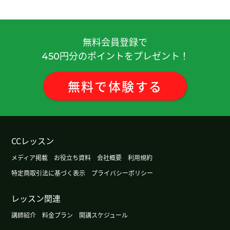
你教我很仔细，我学到很多事, 谢谢你！期待下次见
( 20代 女性 )
無料会員登録で
期待着外孙子们都对汉语感兴趣长大学习汉语。和
円分のポイントをプレゼント！
450
他们用汉语聊天。下次再见吧。
( 男性 )
無料
で
体験
する
日本有很多台风。非常危险。你住的地方怎么样？
(
60代 男性 )
谢谢老师 下次再聊！
CCレッスン
谢谢老师上课。我遇到困难时，老师就及时帮助
メディア掲載
お役立ち資料
会社概要
利用規約
我，感谢老师的体贴。真是个资深老师啊。我也很
特定商取引法に基づく表示
プライバシーポリシー
开心 。下次见。
( 50代 男性 )
レッスン関連
谢谢
( 男性 )
講師紹介
料金プラン
開講スケジュール