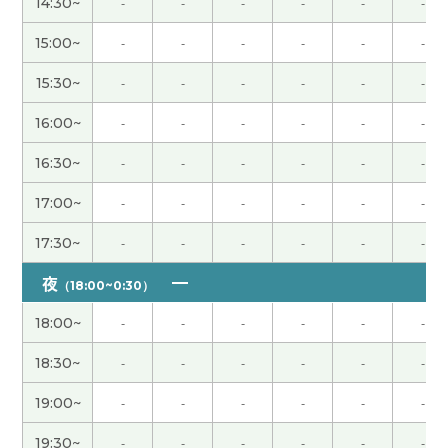
14:30~
-
-
-
-
-
-
次再聊吧。
( 男性 )
15:00~
-
-
-
-
-
-
谢谢老师，跟您聊天挺开心，下次再聊。
( 40代 男
15:30~
-
-
-
-
-
-
性 )
16:00~
-
-
-
-
-
-
我和你聊得很轻松。下次也请多多关照。
( 80代 男
16:30~
-
-
-
-
-
-
性 )
17:00~
-
-
-
-
-
-
我给外孙子教简单的句子。你好 谢谢 再见。有感兴
17:30~
-
-
-
-
-
-
趣的话教动物的名字。辛苦了下次再见。
( 男性 )
夜
（18:00~0:30）
谢谢老师，您找工作很顺利！祝您竹子开花节节高
(
18:00~
-
-
-
-
-
-
40代 男性 )
18:30~
-
-
-
-
-
-
谢谢老师！祝你早日恢复健康！彼此彼此！下次
19:00~
-
-
-
-
-
-
见！
( 男性 )
19:30~
-
-
-
-
-
-