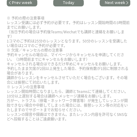
Prev week
Today
Next week
谢谢，老师。我开心跟您学习。下次也请多关照。
予約の際の注意事項
欢迎，欢迎，街上到处都红叶，那个景色美丽到让
レッスン受講には必ず予約が必要です。予約はレッスン開始時間の3時間前
までにお願いします。
人停止呼吸。谢谢您，下次见。
（当日予約の場合は予約後Teams/Wechatでも講師と連絡をお願いしま
す）
1コマのご予約は25分のレッスンとなります。50分のレッスンを受講した
い場合は2コマのご予約が必要です。
発音をみてくれました。ありがとうございます。
欠席／キャンセルの際の注意事
予約キャンセルの場合は、マイページからキャンセルを申請してくださ
い。（3時間前までにキャンセルをお願いします）
Kasumi老师，谢谢你的课。上次只是顺便去了大
キャンセルされる場合はできるだけ早めにキャンセルをお願いします。
予約したまま欠席が2回以上発生した場合、予約保有数が1回に制限される
连，想再好好地去看看。如果去辽宁的话，我也想
場合があります。
去沈阳。
( 50代 男性 )
講師からレッスンをキャンセルさせていただく場合もございます。その場
合には振替にて対応いたします。
レッスンの注意事項
レッスン開始時間になりましたら、講師とTeamsにて連絡してください。
评论响起。 我想学中文，相信你是我最懂的。
10分以上遅刻する場合は講師へメッセージ連絡をお願いします。
万が一、トラブル（停電・ネットワーク障害等）が発生してレッスンが開
始できない場合や中断してしまった場合には、振替レッスン等の対応をい
たしますのでサポートまでお知らせください。
細かく丁寧に教えていただきとてもわかりやすかっ
レッスンの録音や録画はできません。またレッスン内容を許可なくSNSな
たです！またよろしくお願いいたします！
( 30代
どへ投稿することはご遠慮願います。
女性 )