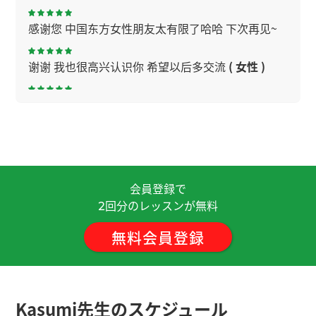
感谢您 中国东方女性朋友太有限了哈哈 下次再见~
谢谢 我也很高兴认识你 希望以后多交流
( 女性 )
谢谢老师！真的好久不见了！聊得很开心！期待下
节课与老师再聊！
( 男性 )
做生意上发给职员薪水是最大的苦恼。我不合适老
板。听说过挣很多钱的人发薪水很开心。下次再见
会員登録で
呀。
( 男性 )
回分のレッスンが無料
2
非常感謝 我的发音还不够好，所以我会每天练习，
無料会員登録
争取一点点进步。 我希望再次见到你。 下次見
( 40
代 男性 )
いつもありがとうございます。中国語は発音が難し
Kasumi先生のスケジュール