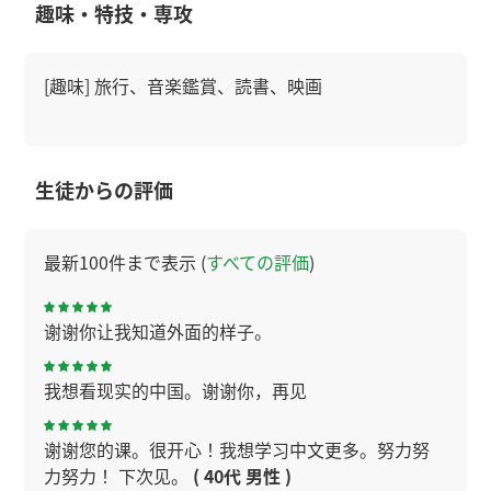
趣味・特技・専攻
[趣味] 旅行、音楽鑑賞、読書、映画
生徒からの評価
最新100件まで表示 (
すべての評価
)
谢谢你让我知道外面的样子。
我想看现实的中国。谢谢你，再见
谢谢您的课。很开心！我想学习中文更多。努力努
力努力！ 下次见。
( 40代 男性 )