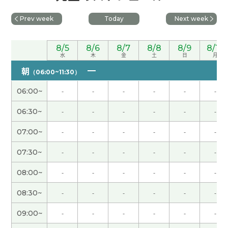
いですが、頑張ります。また、よろしくお願いしま
す。
Prev week
Today
Next week
谢谢您的课！！
8/5
8/6
8/7
8/8
8/9
8/10
水
木
金
土
日
月
非常感謝 下次見
( 40代 男性 )
朝
（06:00~11:30）
06:00~
-
-
-
-
-
-
谢谢
06:30~
-
-
-
-
-
-
很高兴认识你 和你的聊天跟学习很有意思 开朗 聪明
07:00~
-
-
-
-
-
-
漂亮 温柔的老师非常棒
07:30~
-
-
-
-
-
-
非常感謝 下次見
( 40代 男性 )
08:00~
-
-
-
-
-
-
謝謝您跟我一起練習!!下次也請多多關照。
( 30代 女
08:30~
-
-
-
-
-
-
性 )
09:00~
-
-
-
-
-
-