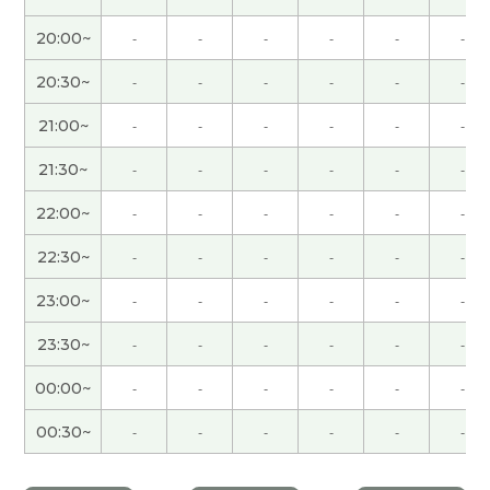
谢谢您的课。有机会的话，下次聊天，请再多关
20:00~
-
-
-
-
-
-
照。
( 50代 男性 )
20:30~
-
-
-
-
-
-
很高心认识您，今天谢谢您。
( 40代 女性 )
21:00~
-
-
-
-
-
-
とても丁寧に声調を教えていただきました。
21:30~
-
-
-
-
-
-
22:00~
-
-
-
-
-
-
とても丁寧に声調を教えていただきました。
22:30~
-
-
-
-
-
-
谢谢老师，我这边的信息很少。如果您也找到很好
23:00~
-
-
-
-
-
-
的生意就悄悄地告诉我！下次见
( 40代 男性 )
23:30~
-
-
-
-
-
-
照顾外孙子的时候想不起来中文。辛苦了下次再见
00:00~
-
-
-
-
-
-
吧。
( 男性 )
00:30~
-
-
-
-
-
-
谢谢您，我会继续努力，下次见。