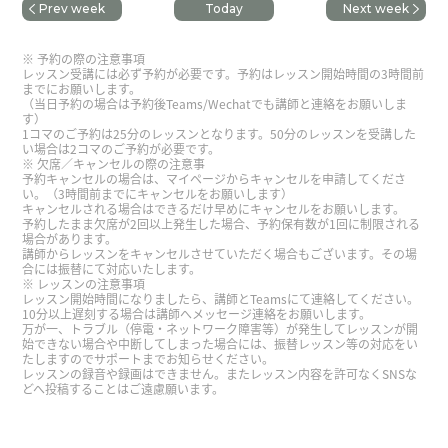
Prev week
Today
Next week
谢谢，老师。我开心跟您学习。下次也请多关照。
予約の際の注意事項
欢迎，欢迎，街上到处都红叶，那个景色美丽到让
レッスン受講には必ず予約が必要です。予約はレッスン開始時間の3時間前
までにお願いします。
人停止呼吸。谢谢您，下次见。
（当日予約の場合は予約後Teams/Wechatでも講師と連絡をお願いしま
す）
1コマのご予約は25分のレッスンとなります。50分のレッスンを受講した
い場合は2コマのご予約が必要です。
発音をみてくれました。ありがとうございます。
欠席／キャンセルの際の注意事
予約キャンセルの場合は、マイページからキャンセルを申請してくださ
い。（3時間前までにキャンセルをお願いします）
Kasumi老师，谢谢你的课。上次只是顺便去了大
キャンセルされる場合はできるだけ早めにキャンセルをお願いします。
予約したまま欠席が2回以上発生した場合、予約保有数が1回に制限される
连，想再好好地去看看。如果去辽宁的话，我也想
場合があります。
去沈阳。
( 50代 男性 )
講師からレッスンをキャンセルさせていただく場合もございます。その場
合には振替にて対応いたします。
レッスンの注意事項
レッスン開始時間になりましたら、講師とTeamsにて連絡してください。
评论响起。 我想学中文，相信你是我最懂的。
10分以上遅刻する場合は講師へメッセージ連絡をお願いします。
万が一、トラブル（停電・ネットワーク障害等）が発生してレッスンが開
始できない場合や中断してしまった場合には、振替レッスン等の対応をい
たしますのでサポートまでお知らせください。
細かく丁寧に教えていただきとてもわかりやすかっ
レッスンの録音や録画はできません。またレッスン内容を許可なくSNSな
たです！またよろしくお願いいたします！
( 30代
どへ投稿することはご遠慮願います。
女性 )