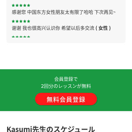
感谢您 中国东方女性朋友太有限了哈哈 下次再见~
谢谢 我也很高兴认识你 希望以后多交流
( 女性 )
谢谢老师！真的好久不见了！聊得很开心！期待下
节课与老师再聊！
( 男性 )
做生意上发给职员薪水是最大的苦恼。我不合适老
板。听说过挣很多钱的人发薪水很开心。下次再见
会員登録で
呀。
( 男性 )
回分のレッスンが無料
2
非常感謝 我的发音还不够好，所以我会每天练习，
無料会員登録
争取一点点进步。 我希望再次见到你。 下次見
( 40
代 男性 )
いつもありがとうございます。中国語は発音が難し
Kasumi先生のスケジュール