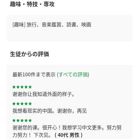
趣味・特技・専攻
[趣味] 旅行、音楽鑑賞、読書、映画
生徒からの評価
最新100件まで表示 (
すべての評価
)
谢谢你让我知道外面的样子。
我想看现实的中国。谢谢你，再见
谢谢您的课。很开心！我想学习中文更多。努力努
力努力！ 下次见。
( 40代 男性 )