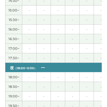
14:30~
-
-
-
-
-
-
次再聊吧。
( 男性 )
15:00~
-
-
-
-
-
-
谢谢老师，跟您聊天挺开心，下次再聊。
( 40代 男
15:30~
-
-
-
-
-
-
性 )
16:00~
-
-
-
-
-
-
我和你聊得很轻松。下次也请多多关照。
( 80代 男
16:30~
-
-
-
-
-
-
性 )
17:00~
-
-
-
-
-
-
我给外孙子教简单的句子。你好 谢谢 再见。有感兴
17:30~
-
-
-
-
-
-
趣的话教动物的名字。辛苦了下次再见。
( 男性 )
夜
（18:00~0:30）
谢谢老师，您找工作很顺利！祝您竹子开花节节高
(
18:00~
-
-
-
-
-
-
40代 男性 )
18:30~
-
-
-
-
-
-
谢谢老师！祝你早日恢复健康！彼此彼此！下次
19:00~
-
-
-
-
-
-
见！
( 男性 )
19:30~
-
-
-
-
-
-