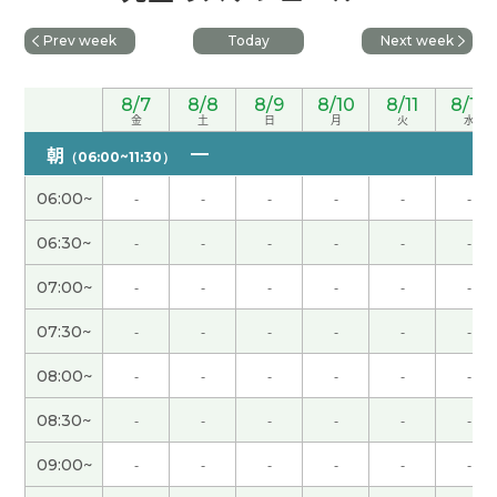
いですが、頑張ります。また、よろしくお願いしま
す。
Prev week
Today
Next week
谢谢您的课！！
8/7
8/8
8/9
8/10
8/11
8/12
金
土
日
月
火
水
非常感謝 下次見
( 40代 男性 )
朝
（06:00~11:30）
06:00~
-
-
-
-
-
-
谢谢
06:30~
-
-
-
-
-
-
很高兴认识你 和你的聊天跟学习很有意思 开朗 聪明
07:00~
-
-
-
-
-
-
漂亮 温柔的老师非常棒
07:30~
-
-
-
-
-
-
非常感謝 下次見
( 40代 男性 )
08:00~
-
-
-
-
-
-
謝謝您跟我一起練習!!下次也請多多關照。
( 30代 女
08:30~
-
-
-
-
-
-
性 )
09:00~
-
-
-
-
-
-