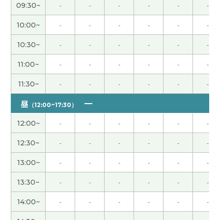
謝謝您跟我一起聊天!!很開心,很期待下次見面。
( 30
09:30~
-
-
-
-
-
-
代 女性 )
10:00~
-
-
-
-
-
-
我愿意再工作但是为了公司不能挣钱。辞职以后不
10:30~
-
-
-
-
-
-
能过规律的生活。下次再见吧。
( 男性 )
11:00~
-
-
-
-
-
-
美人な先生で発音も良く聞き取れて良かったです。
11:30~
-
-
-
-
-
-
明日もよろしくお願いします。
( 60代 男性 )
昼
（12:00~17:30）
我知道清明节的一部分内容。中国人珍惜祖先。重
12:00~
-
-
-
-
-
-
视清明节。下次再见吧。
( 男性 )
12:30~
-
-
-
-
-
-
我下次换车的时候肯定选择白色的汽车。我现在开
13:00~
-
-
-
-
-
-
的黑色，黑色划的时候车体上面有明显的划痕。白
色的话不明显。下次见
( 40代 男性 )
13:30~
-
-
-
-
-
-
14:00~
-
-
-
-
-
-
出生孩子人数慢慢地减少了。孩子多很开心。实际
上教育费很高。照顾孩子的环境有问题。辛苦了下