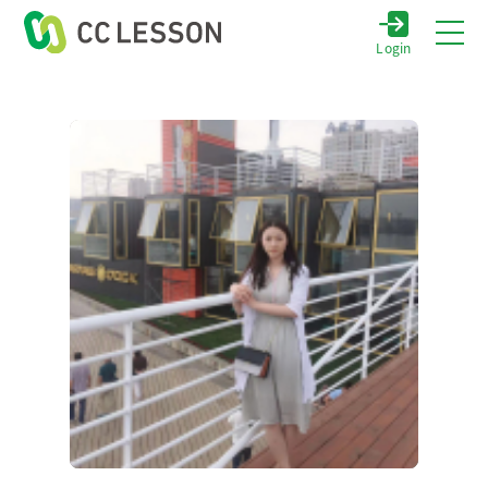
Login