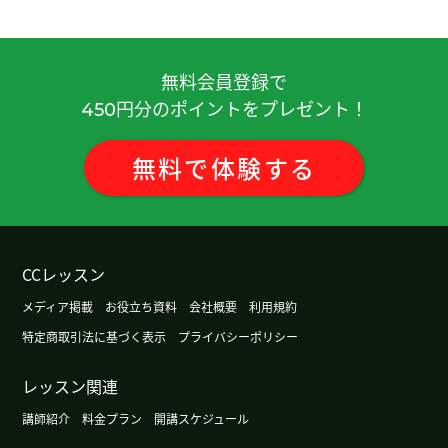
你教我很仔细，我学到很多事, 谢谢你！期待下次见
( 20代 女性 )
無料会員登録で
期待着外孙子们都对汉语感兴趣长大学习汉语。和
円分のポイントをプレゼント！
450
他们用汉语聊天。下次再见吧。
( 男性 )
無料
で
体験
する
日本有很多台风。非常危险。你住的地方怎么样？
(
60代 男性 )
谢谢老师 下次再聊！
CCレッスン
谢谢老师上课。我遇到困难时，老师就及时帮助
メディア掲載
お役立ち資料
会社概要
利用規約
我，感谢老师的体贴。真是个资深老师啊。我也很
特定商取引法に基づく表示
プライバシーポリシー
开心 。下次见。
( 50代 男性 )
レッスン関連
谢谢
( 男性 )
講師紹介
料金プラン
開講スケジュール