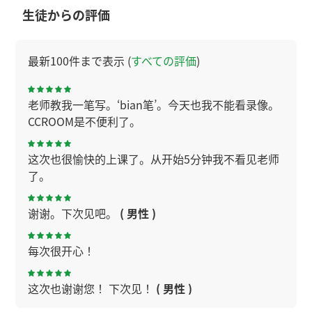
生徒からの評価
最新100件まで表示 (
すべての評価
)
老师教我一笔写。‘bian笔’。今天也我不能看录像。
CCROOM是不便利了。
这次也很愉快的上课了。从开始5分钟我不看见老师
了。
谢谢。下次见吧。
( 男性 )
每次很开心！
这次也谢谢您！ 下次见！
( 男性 )