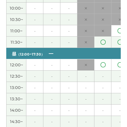
好容易我明白了‘聊天’的意思。我一直理解那意思是
10:00~
-
-
-
×
×
×
只‘闲谈’或‘闲聊’。
10:30~
-
-
-
×
×
×
这次也谢谢您。 下次见！
( 男性 )
〇
11:00~
-
-
-
×
×
〇
〇
现在非常舒服的季节。谢谢您，下次见。
11:30~
-
-
-
×
昼
（12:00~17:30）
谢谢你的课！ 我学了很多东西。
〇
〇
12:00~
-
-
-
×
每个周末出门很开心。
( 50代 男性 )
12:30~
-
-
-
-
-
-
13:00~
-
-
-
-
-
-
谢谢你的课。我跟你说话很开心。下次也请多关
照。
( 50代 男性 )
13:30~
-
-
-
-
-
-
好的老师，我会好好准备当老师的导游吧！！
( 女性
14:00~
-
-
-
-
-
-
)
14:30~
-
-
-
-
-
-