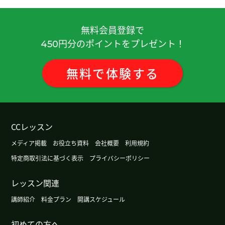
重要。下次也请多关照。
( 50代 男性 )
無料会員登録で
老师，谢谢您今天的课！期待下次再跟您聊天！😊
円分のポイントをプレゼント！
450
我想继续努力。
無料
で
体験
する
我也觉得如果一张卡就能办理很多事情的话，会方
便很多。不过在方便的同时，保护个人信息也很重
要。 期待下次见😊
( 男性 )
CCレッスン
888168 的数字很有人气吧。谢谢您，下次见！
メディア掲載
お役立ち資料
会社概要
利用規約
特定商取引法に基づく表示
プライバシーポリシー
我觉得老师的开朗是继续的源泉。
レッスン関連
谢谢你的课。我想复习复习成语等。下次也请多关
講師紹介
料金プラン
開講スケジュール
照。
( 50代 男性 )
初めての方へ