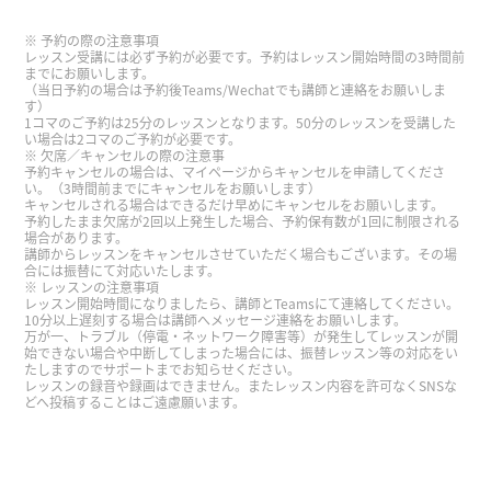
久违地上了一次课，我很开心。谢谢您一直以来都
予約の際の注意事項
没有改变，总是那么温柔、耐心，即使我的中文还
レッスン受講には必ず予約が必要です。予約はレッスン開始時間の3時間前
までにお願いします。
很不流利，您也愿意陪我继续交流。真的非常感谢
（当日予約の場合は予約後Teams/Wechatでも講師と連絡をお願いしま
す）
您。以后也请多多关照。
1コマのご予約は25分のレッスンとなります。50分のレッスンを受講した
い場合は2コマのご予約が必要です。
欠席／キャンセルの際の注意事
谢谢你的课。下次再聊一聊吧。请多关照。
( 50代
予約キャンセルの場合は、マイページからキャンセルを申請してくださ
い。（3時間前までにキャンセルをお願いします）
男性 )
キャンセルされる場合はできるだけ早めにキャンセルをお願いします。
予約したまま欠席が2回以上発生した場合、予約保有数が1回に制限される
場合があります。
感谢你亲切愉快的课程。我非常高兴能和你又聊
講師からレッスンをキャンセルさせていただく場合もございます。その場
合には振替にて対応いたします。
天。下次见。
( 80代 男性 )
レッスンの注意事項
レッスン開始時間になりましたら、講師とTeamsにて連絡してください。
10分以上遅刻する場合は講師へメッセージ連絡をお願いします。
万が一、トラブル（停電・ネットワーク障害等）が発生してレッスンが開
我询问关于高考‘复读生‘等等。老师说明了。
始できない場合や中断してしまった場合には、振替レッスン等の対応をい
たしますのでサポートまでお知らせください。
レッスンの録音や録画はできません。またレッスン内容を許可なくSNSな
谢谢，老师！以后我觉得想找找机会说汉语。下次
どへ投稿することはご遠慮願います。
再见！
( 女性 )
谢谢你的课。天气越来越热了。电风扇和空调非常