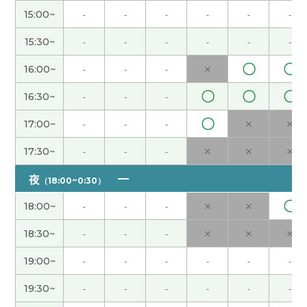
我报告关于‘夏越‘祓除’。说明是很困难了。
15:00~
-
-
-
-
-
-
15:30~
-
-
-
-
-
-
这次上课也很开心了。下次见！
( 男性 )
〇
〇
16:00~
-
-
-
×
谢谢你的课。下次也请多多关照。
( 50代 男性 )
〇
〇
〇
16:30~
-
-
-
〇
老师教我关于时间词。
17:00~
-
-
-
×
×
17:30~
-
-
-
×
×
×
我报告了关于同事会。
夜
（18:00~0:30）
谢谢你的课！你的解释很清楚。
〇
18:00~
-
-
-
×
×
18:30~
-
-
-
×
×
×
谢谢，一个月内见
( 40代 男性 )
19:00~
-
-
-
-
-
-
今天的话题是改变发型的了。
19:30~
-
-
-
-
-
-