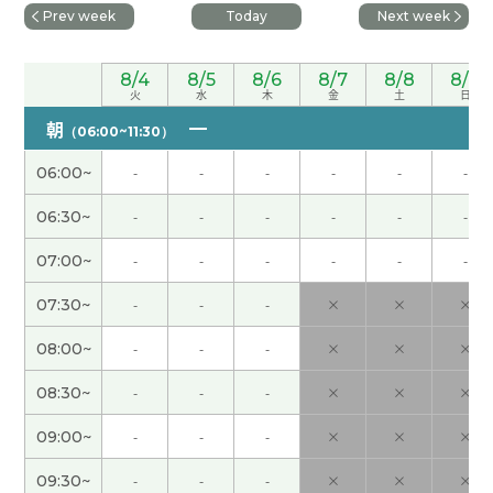
我也没想到会发现和母亲那边家族有关的历史，真
Prev week
Today
Next week
的很开心。 期待下次的课程！
( 男性 )
8/4
8/5
8/6
8/7
8/8
8/9
火
水
木
金
土
日
老师说‘凉快’。我听错‘两块'。我们相投了。
朝
（06:00~11:30）
对酒当歌（duì jiǔ dāng gē） 酒に対してはまさに
06:00~
-
-
-
-
-
-
歌うべし。限りある人生、楽しもうじゃないか。
(
女性 )
06:30~
-
-
-
-
-
-
07:00~
-
-
-
-
-
-
培训的老师很难。
( 50代 男性 )
07:30~
-
-
-
×
×
×
老师教我用梳子梳头好方法。
08:00~
-
-
-
×
×
×
‘一个月两次’ 我明白了。
08:30~
-
-
-
×
×
×
09:00~
-
-
-
×
×
×
这次有时候有杂音了，但老师应付好了。
09:30~
-
-
-
×
×
×