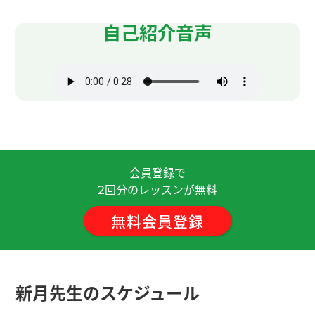
我觉得跟老师对话用铅笔写很愉快。
自己紹介音声
谢谢您，下次见。
( 50代 男性 )
这次也非常感谢您！今天和您聊天学到了很多，不
仅了解了日本和中国老师工作方式的不同，也对客
家文化有了认识。您说的 “大胆地说，别不好意
思。” 给了我很大的信心。期待下次再跟您聊天，谢
谢您！ 😊
会員登録で
回分のレッスンが無料
2
谢谢，下次见
( 40代 男性 )
無料会員登録
今天我们用CCroom了。现在我放录像。我觉得不好
意思。
新月先生のスケジュール
谢谢。下次见吧。
( 男性 )