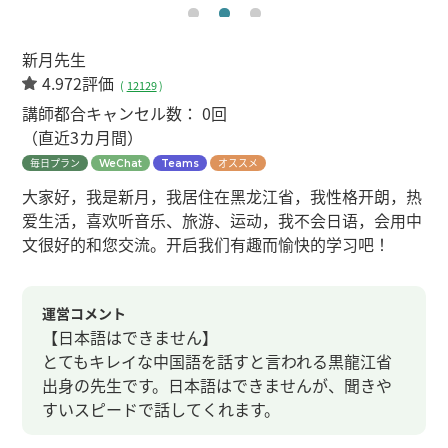
新月先生
4.972評価
(
12129
)
講師都合キャンセル数：
0回
（直近3カ月間）
毎日プラン
オススメ
WeChat
Teams
大家好，我是新月，我居住在黑龙江省，我性格开朗，热
爱生活，喜欢听音乐、旅游、运动，我不会日语，会用中
文很好的和您交流。开启我们有趣而愉快的学习吧！
運営コメント
【日本語はできません】
とてもキレイな中国語を話すと言われる黒龍江省
出身の先生です。日本語はできませんが、聞きや
すいスピードで話してくれます。