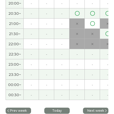
謝謝老師 下次見
( 40代 女性 )
20:00~
-
-
-
-
-
-
〇
〇
〇
20:30~
-
-
-
这次也谢谢您，下次见!
( 男性 )
〇
21:00~
-
-
-
×
×
梅雨的时候，不出门，可以学习。晴天出门，不学
〇
21:30~
-
-
-
×
×
习。
( 50代 男性 )
22:00~
-
-
-
×
×
×
谢谢。下次见吧。
( 男性 )
22:30~
-
-
-
-
-
-
谢谢你的课。我跟你说话、很开心。下次也请多关
23:00~
-
-
-
-
-
-
照。
( 50代 男性 )
23:30~
-
-
-
-
-
-
上次上课开始时通讯线路不好了。十几分钟后通信
00:00~
-
-
-
-
-
-
可以了。上课后我发现了那时候老师每份给我打电
话了。谢谢了。
00:30~
-
-
-
-
-
-
学习时间过得真快。
Prev week
Today
Next week