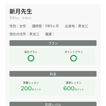
新月先生
先生
：
No.
83820
性別：
女性
講師歴：
5年9ヶ月
出身地：
黑龙江
現在の住所：
黑龙江
職業：
プラン
毎日プラン
ポイントプラン
料金
体験レッスン
通常レッスン
200
600
ポイント
ポイント
言語レベル