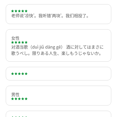
老师说‘凉快’。我听错‘两块'。我们相投了。
女性
对酒当歌（duì jiǔ dāng gē） 酒に対してはまさに
歌うべし。限りある人生、楽しもうじゃないか。
男性