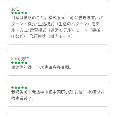
女性
口感は食感のこと。模式 (mó shì) と書きます。パ
ターン・様式: 生活模式（生活のパターン）モデ
ル・方式: 运营模式（運営モデル）モード（機械・
ITなど）: 飞行模式（機内モード）
50代 男性
谢谢你的课。下次也请多多关照。
我报告关于我热中电视中国历史剧‘若仪’。老师说老
师也看过了。