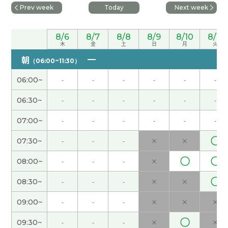
意思。
Prev week
Today
Next week
谢谢。下次见吧。
( 男性 )
8/6
8/7
8/8
8/9
8/10
8/11
木
金
土
日
月
火
朝
我也没想到会发现和母亲那边家族有关的历史，真
（06:00~11:30）
的很开心。 期待下次的课程！
( 男性 )
06:00~
-
-
-
-
-
-
老师说‘凉快’。我听错‘两块'。我们相投了。
06:30~
-
-
-
-
-
-
07:00~
-
-
-
-
-
-
对酒当歌（duì jiǔ dāng gē） 酒に対してはまさに
歌うべし。限りある人生、楽しもうじゃないか。
(
〇
07:30~
-
-
-
×
×
女性 )
〇
〇
08:00~
-
-
-
×
培训的老师很难。
( 50代 男性 )
〇
08:30~
-
-
-
×
×
09:00~
-
-
-
×
×
×
老师教我用梳子梳头好方法。
〇
09:30~
-
-
-
×
×