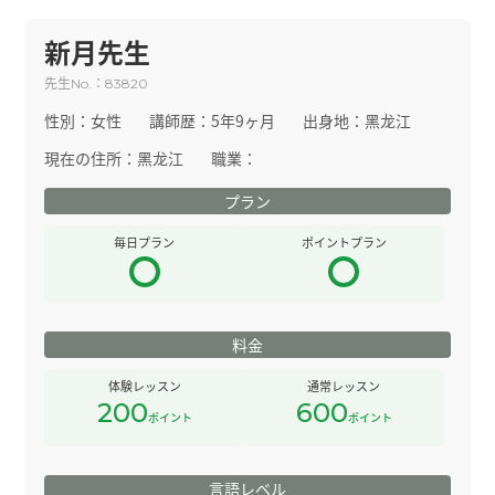
新月先生
先生
：
No.
83820
性別：
女性
講師歴：
5年9ヶ月
出身地：
黑龙江
現在の住所：
黑龙江
職業：
プラン
毎日プラン
ポイントプラン
料金
体験レッスン
通常レッスン
200
600
ポイント
ポイント
言語レベル