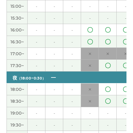
15:00~
-
-
-
-
-
-
好的老师，我会好好准备当老师的导游吧！！
( 女性
15:30~
-
-
-
-
-
-
)
〇
〇
〇
16:00~
-
-
-
我报告关于‘夏越‘祓除’。说明是很困难了。
〇
〇
〇
16:30~
-
-
-
这次上课也很开心了。下次见！
( 男性 )
17:00~
-
-
-
×
×
×
〇
〇
17:30~
-
-
-
×
谢谢你的课。下次也请多多关照。
( 50代 男性 )
夜
（18:00~0:30）
老师教我关于时间词。
〇
〇
18:00~
-
-
-
×
我报告了关于同事会。
〇
〇
18:30~
-
-
-
×
19:00~
-
-
-
-
-
-
谢谢你的课！你的解释很清楚。
19:30~
-
-
-
-
-
-
谢谢，一个月内见
( 40代 男性 )