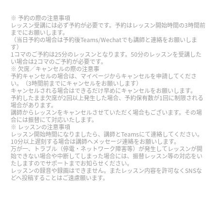
可以了。上课后我发现了那时候老师每份给我打电
话了。谢谢了。
予約の際の注意事項
レッスン受講には必ず予約が必要です。予約はレッスン開始時間の3時間前
までにお願いします。
学习时间过得真快。
（当日予約の場合は予約後Teams/Wechatでも講師と連絡をお願いしま
す）
1コマのご予約は25分のレッスンとなります。50分のレッスンを受講した
い場合は2コマのご予約が必要です。
久违地上了一次课，我很开心。谢谢您一直以来都
欠席／キャンセルの際の注意事
没有改变，总是那么温柔、耐心，即使我的中文还
予約キャンセルの場合は、マイページからキャンセルを申請してくださ
い。（3時間前までにキャンセルをお願いします）
很不流利，您也愿意陪我继续交流。真的非常感谢
キャンセルされる場合はできるだけ早めにキャンセルをお願いします。
您。以后也请多多关照。
予約したまま欠席が2回以上発生した場合、予約保有数が1回に制限される
場合があります。
講師からレッスンをキャンセルさせていただく場合もございます。その場
合には振替にて対応いたします。
谢谢你的课。下次再聊一聊吧。请多关照。
( 50代
レッスンの注意事項
レッスン開始時間になりましたら、講師とTeamsにて連絡してください。
男性 )
10分以上遅刻する場合は講師へメッセージ連絡をお願いします。
万が一、トラブル（停電・ネットワーク障害等）が発生してレッスンが開
始できない場合や中断してしまった場合には、振替レッスン等の対応をい
感谢你亲切愉快的课程。我非常高兴能和你又聊
たしますのでサポートまでお知らせください。
レッスンの録音や録画はできません。またレッスン内容を許可なくSNSな
天。下次见。
( 80代 男性 )
どへ投稿することはご遠慮願います。
我询问关于高考‘复读生‘等等。老师说明了。