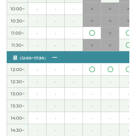
‘一个月两次’ 我明白了。
10:00~
-
-
-
×
×
×
这次有时候有杂音了，但老师应付好了。
10:30~
-
-
-
×
×
×
〇
〇
11:00~
-
-
-
×
好容易我明白了‘聊天’的意思。我一直理解那意思是
只‘闲谈’或‘闲聊’。
〇
11:30~
-
-
-
×
×
昼
（12:00~17:30）
这次也谢谢您。 下次见！
( 男性 )
〇
〇
〇
12:00~
-
-
-
现在非常舒服的季节。谢谢您，下次见。
12:30~
-
-
-
-
-
-
谢谢你的课！ 我学了很多东西。
13:00~
-
-
-
-
-
-
13:30~
-
-
-
-
-
-
每个周末出门很开心。
( 50代 男性 )
14:00~
-
-
-
-
-
-
谢谢你的课。我跟你说话很开心。下次也请多关
14:30~
-
-
-
-
-
-
照。
( 50代 男性 )