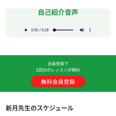
每次很开心！
自己紹介音声
这次也谢谢您！ 下次见！
( 男性 )
我觉得跟老师对话用铅笔写很愉快。
谢谢您，下次见。
( 50代 男性 )
这次也非常感谢您！今天和您聊天学到了很多，不
会員登録で
仅了解了日本和中国老师工作方式的不同，也对客
回分のレッスンが無料
2
家文化有了认识。您说的 “大胆地说，别不好意
思。” 给了我很大的信心。期待下次再跟您聊天，谢
無料会員登録
谢您！ 😊
谢谢，下次见
( 40代 男性 )
新月先生のスケジュール
今天我们用CCroom了。现在我放录像。我觉得不好