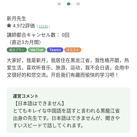
新月先生
4.972評価
(
12131
)
講師都合キャンセル数：
0回
（直近3カ月間）
毎日プラン
オススメ
WeChat
Teams
大家好，我是新月，我居住在黑龙江省，我性格开朗，热
爱生活，喜欢听音乐、旅游、运动，我不会日语，会用中
文很好的和您交流。开启我们有趣而愉快的学习吧！
運営コメント
【日本語はできません】
とてもキレイな中国語を話すと言われる黒龍江省
出身の先生です。日本語はできませんが、聞きや
すいスピードで話してくれます。