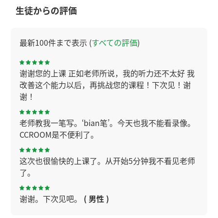
生徒からの評価
最新100件まで表示 (
すべての評価
)
谢谢您的上课 正如老师所说，我的听力还不太好 我
改善这个能力以后，再挑战您的课程！下次见！谢
谢！
老师教我一笔写。‘bian笔’。今天也我不能看录像。
CCROOM是不便利了。
这次也很愉快的上课了。从开始5分钟我不看见老师
了。
谢谢。下次见吧。
( 男性 )