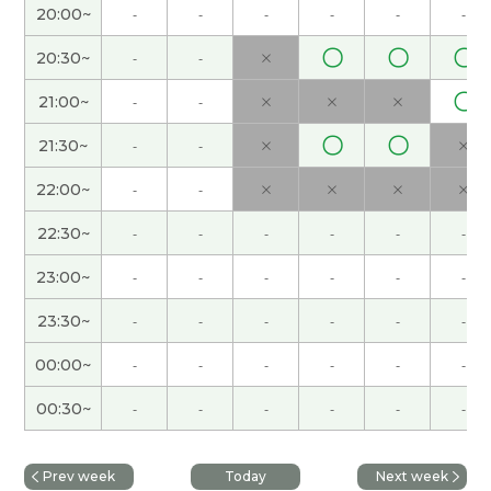
20:00~
-
-
-
-
-
-
今天的话题是改变发型的了。
〇
〇
〇
20:30~
-
-
×
〇
21:00~
-
-
×
×
×
謝謝老師 下次見
( 40代 女性 )
〇
〇
21:30~
-
-
×
×
这次也谢谢您，下次见!
( 男性 )
22:00~
-
-
×
×
×
×
梅雨的时候，不出门，可以学习。晴天出门，不学
22:30~
-
-
-
-
-
-
习。
( 50代 男性 )
23:00~
-
-
-
-
-
-
谢谢。下次见吧。
( 男性 )
23:30~
-
-
-
-
-
-
00:00~
-
-
-
-
-
-
谢谢你的课。我跟你说话、很开心。下次也请多关
照。
( 50代 男性 )
00:30~
-
-
-
-
-
-
上次上课开始时通讯线路不好了。十几分钟后通信
Prev week
Today
Next week