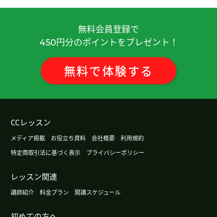
谢谢，老师！以后我觉得想找找机会说汉语。下次
再见！
( 女性 )
無料会員登録で
円分のポイントをプレゼント！
450
谢谢你的课。天气越来越热了。电风扇和空调非常
重要。下次也请多关照。
( 50代 男性 )
無料
で
体験
する
老师，谢谢您今天的课！期待下次再跟您聊天！😊
我想继续努力。
CCレッスン
我也觉得如果一张卡就能办理很多事情的话，会方
メディア掲載
お役立ち資料
会社概要
利用規約
便很多。不过在方便的同时，保护个人信息也很重
特定商取引法に基づく表示
プライバシーポリシー
要。 期待下次见😊
( 男性 )
レッスン関連
888168 的数字很有人气吧。谢谢您，下次见！
講師紹介
料金プラン
開講スケジュール
我觉得老师的开朗是继续的源泉。
初めての方へ