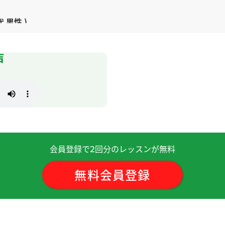
代 男性 )
声
60代 男性 )
)
您。我一般是不唱红脸、不唱白脸。不唱红脸。我经常演一般的
会員登録で
回分のレッスンが無料
2
多！
( 60代 男性 )
無料会員登録
在聊一聊吧。
( 50代 男性 )
说、很容易记住。下次也请多关照。
( 50代 男性 )