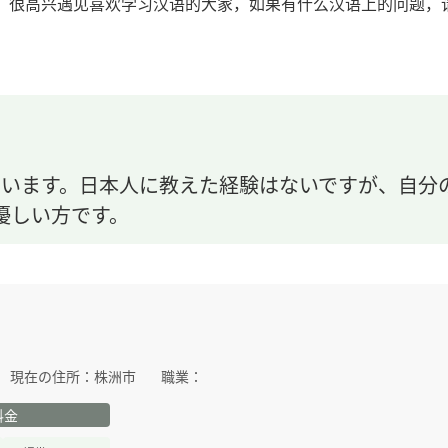
很高兴遇见喜欢学习汉语的大家，如果有什么汉语上的问题，
しています。日本人に教えた経験はないですが、自
優しい方です。
現在の住所：
株洲市
職業：
料金