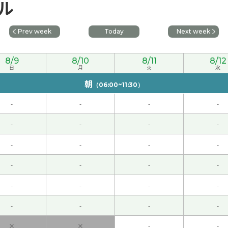
ール
因吧，我还是爱吃中国的鱼类！
( 60代 男性 )
Prev week
Today
Next week
是、最近、世界上不景气。失业率也很高。我希望经济渐渐地好
8/9
8/10
8/11
8/12
子的人。假装只有表面的人最后被看破了。下次也请多关照。
( 
日
月
火
水
朝
（06:00~11:30）
天复习这样的。
( 60代 男性 )
-
-
-
-
 )
-
-
-
-
-
-
-
-
，就是腐烂的鸡蛋😊
( 60代 男性 )
-
-
-
-
等的原因的吧。互相要注意避免灾害。下次也请多关照。
( 50代 
-
-
-
-
学成语、俗话等。下次也请多关照。
( 50代 男性 )
-
-
-
-
×
×
-
-