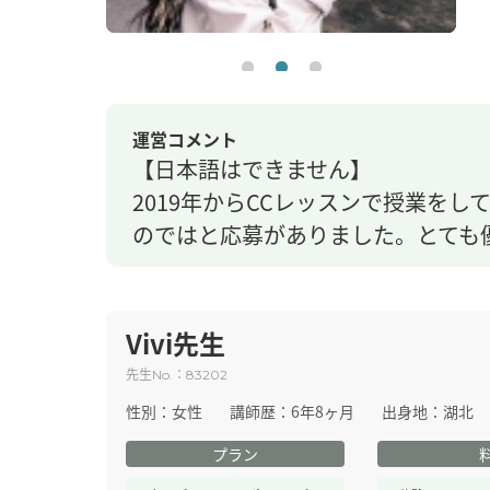
運営コメント
【日本語はできません】
2019年からCCレッスンで授業を
のではと応募がありました。とても
Vivi先生
先生
：
No.
83202
性別：
女性
講師歴：
6年8ヶ月
出身地：
湖北
プラン