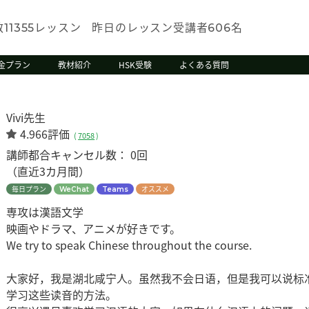
数
レッスン
昨日のレッスン受講者
名
11355
606
金プラン
教材紹介
HSK受験
よくある質問
Vivi先生
4.966評価
(
7058
)
講師都合キャンセル数：
0回
（直近3カ月間）
毎日プラン
オススメ
WeChat
Teams
専攻は漢語文学
映画やドラマ、アニメが好きです。
We try to speak Chinese throughout the course.
大家好，我是湖北咸宁人。虽然我不会日语，但是我可以说标
学习这些读音的方法。