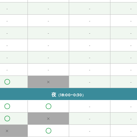
-
-
-
-
的话、生活很难了。下次也请多关照。
( 50代 男性 )
-
-
-
-
。可是、今年我打算考中文検定。下次也请多关照
( 50代 男性 )
-
-
-
-
-
-
-
-
的粽一样。下次也请多关照。
( 50代 男性 )
-
-
-
-
下次见
( 40代 男性 )
-
-
-
-
我的孩子们不挑食和长得更高了，下次见！
( 40代 )
〇
×
-
-
夜
（18:00~0:30）
好。您已经很美了。我已经五十多岁了。可是、继续锻炼身体。
〇
〇
-
-
内蒙古和新疆旅游的！
( 40代 )
〇
×
-
-
〇
×
-
-