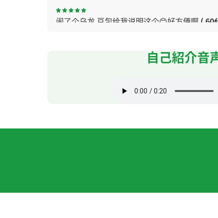
闹了个乌龙 豆包给我说明这个😊好方便啊
( 60
谢谢老师〜、下次再聊吧！
( 40代 男性 )
自己紹介音
我上车时感觉睡不好，但现在想坐在一次😊
( 
下次课我介绍给你在重庆的经验😊
( 60代 男性 
谢谢您的课。您用很多例句说明课本。很感谢
日记一共有13天，现在读的是第3天，还有恨
谢谢您的课。我期待着世界杯的总决赛。下次
谢谢您的课和您的关心。孙穎莎的造句对我来