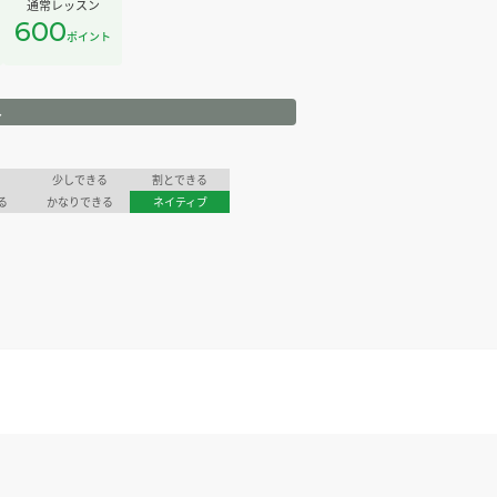
通常レッスン
600
ポイント
ル
少しできる
割とできる
る
かなりできる
ネイティブ