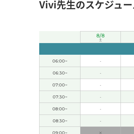
Vivi先生のスケジュ
日本人很少吃淡水鱼可能应为周围都是海的原
谢谢您的课。十多年前中国的海归很有名。可
8/8
谢谢您的课。我在单位里几乎没看过肿脸充胖
土
你给我的音频中的生词我都放到我词库里，天
06:00~
-
台风马上来。你也注意一下，下次见
( 40代 男性
06:30~
-
07:00~
-
皮蛋多好吃啊！接受不了不了的人应该想多了吧
07:30~
-
谢谢您的课。世界上的灾害肯定是地球温暖化
08:00~
-
谢谢您的课。我也觉得歇后语很有意思。努力
08:30~
-
09:00~
×