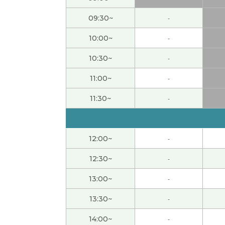
第二天日记里我先爬岳麓山在座卧铺车😊 你
09:30~
-
谢谢您在上课时耐心细致地为我讲解。真的非
10:00~
-
10:30~
-
谢谢您的课。这两节课您也辛苦了。我上您的
11:00~
-
谢谢您的课。我很感谢您特意造很多句。您的
11:30~
-
谢谢您的课。我也平时三天打渔两天晒网的事
12:00~
-
期待等待我在重庆吃重庆小面的感受！
( 60代 
12:30~
-
谢谢您的课。我感谢您做很多例句。我打算复
13:00~
-
你怎么看茶颜家族，下次聊一聊吧
( 60代 男性 
13:30~
-
14:00~
-
确实写日记费时间，一天只能写一天的日记
( 