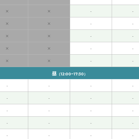
开车去长沙吗？
( 60代 男性 )
×
×
-
-
常感谢您！我很喜欢一个人旅行，还想再去中国。以后也请多多
×
×
-
-
×
×
-
-
课很开心。下次也请多关照。
( 50代 男性 )
×
×
-
-
例句很容易理解。下次也请多关照。
( 50代 男性 )
×
×
-
-
情很多。有很多懒惰的事情。可是、努力克服自己。下次也请多
昼
（12:00~17:30）
-
-
-
-
男性 )
-
-
-
-
习很多次、渐渐地记住成语等。下次也请多关照。
( 50代 男性 )
-
-
-
-
)
-
-
-
-
-
-
-
-
60代 男性 )