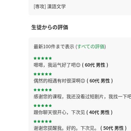
[専攻] 漢語文学
生徒からの評価
最新100件まで表示 (
すべての評価
)
嗯嗯，我运气好了吧😊
( 60代 男性 )
偶然的相遇有时很深啊😊
( 60代 男性 )
感谢您的课程，我还没看过短剧片，我找一下
跟你聊天很开心，下次见
( 40代 男性 )
谢谢您提醒我。好的。下次见。
( 50代 男性 )