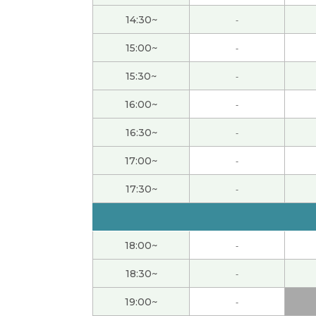
14:30~
-
谢谢您的课。现在世界上不景气。没有加班费
15:00~
-
谢谢您的课。近义词、反义词很多。记得很难
15:30~
-
16:00~
-
谢谢您的课。端午节吃粽子很好吃。好像日本
16:30~
-
端午安康。节日食欲很好，想吃好吃的东西。
17:00~
-
谢谢老师，您的生活方式太健康了，我也希望
17:30~
-
谢谢您的课。锻炼身体、出汗、对身体健康很
18:00~
-
谢谢老师，我的儿子都长大了后，我一定要去
18:30~
-
谢谢你解释得这么清楚！
19:00~
-