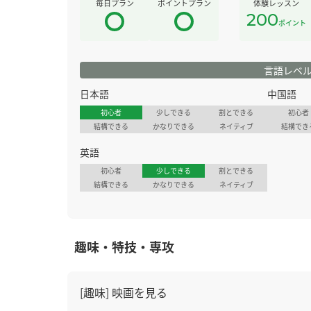
毎日プラン
ポイントプラン
体験レッスン
200
ポイント
言語レベ
日本語
中国語
初心者
少しできる
割とできる
初心者
結構できる
かなりできる
ネイティブ
結構でき
英語
初心者
少しできる
割とできる
結構できる
かなりできる
ネイティブ
趣味・特技・専攻
[趣味] 映画を見る