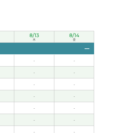
了。下次也请多多关照。
( 50代 男性 )
8/13
8/14
50代 男性 )
木
金
-
-
-
-
-
-
-
-
男性 )
-
-
-
-
-
-