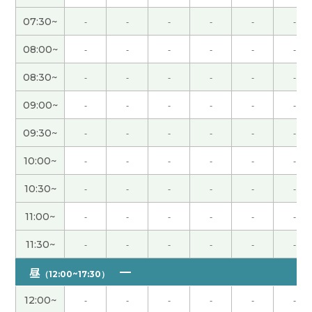
07:30~
-
-
-
-
-
-
また、よろしくお願いします。
( 50代 男性 )
08:00~
-
-
-
-
-
-
次回もよろしくお願いします。
( 50代 男性 )
08:30~
-
-
-
-
-
-
09:00~
-
-
-
-
-
-
また、よろしくお願いします。
( 50代 男性 )
09:30~
-
-
-
-
-
-
日常で使う言葉など、教科書に載ってないことも教
10:00~
-
-
-
-
-
-
えてもらいました。楽しかったです！
10:30~
-
-
-
-
-
-
谢谢您的课。また、よろしくお願いします。
( 50代
11:00~
-
-
-
-
-
-
男性 )
11:30~
-
-
-
-
-
-
流暢な日本語でとてもわかりやすかったです！有難
昼
うございました。またお願い致します！
( 女性 )
（12:00~17:30）
12:00~
-
-
-
-
-
-