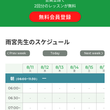
谢您的课!
回分のレッスンが無料
2
無料会員登録
また、よろしくお願いします。
( 50代 男性 )
いつもありがとうございます。
( 50代 男性 )
雨宮先生のスケジュール
また、よろしくお願いします。
( 50代 男性 )
Prev week
Today
Next week
いつも細かい修正ありがとうございます。
( 50代
男性 )
8/11
8/12
8/13
8/14
8/15
8/16
火
水
木
金
土
日
次回もよろしくお願いします。
( 50代 男性 )
朝
（06:00~11:30）
06:00~
-
-
-
-
-
-
いつもありがとうございます。また、よろしくお願
いします。
( 50代 男性 )
06:30~
-
-
-
-
-
-
07:00~
-
-
-
-
-
-
下次也请多关照。
( 50代 男性 )