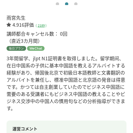
雨宮先生
4.916評価
(
2189
)
講師都合キャンセル数：
0回
（直近3カ月間）
毎日プラン
WeChat
3年間留学、jlpt N1証明書を取得しました。留学期间、
在日中国系の子供に基本中国語を教えるアルバイトする
経験があり、帰国後北京で初級日本語教師と文書翻訳の
アルバイトを兼任し、標准中国語と北京語の発音は得意
です。かつては自主創業していたのでビジネス中国語に
需要のある受講者にもビジネス中国語の教えることやビ
ジネス交渉中の中国人の慣用句などの分析指導ができま
す。
運営コメント