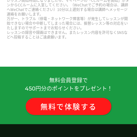
レッスン開始時間になりましたら、マイページの「CCルームを開始」ボタ
また、よろしくお願いします。
( 50代 男性 )
ンからCCルームに入室してください。（WeChatでご予約の場合は、講師
へWeChatでご連絡ください）10分以上遅刻する場合は講師へメッセージ
連絡をお願いします。
万が一、トラブル（停電・ネットワーク障害等）が発生してレッスンが開
また、よろしくお願いします。
( 50代 男性 )
始できない場合や中断してしまった場合には、振替レッスン等の対応をい
たしますのでサポートまでお知らせください。
レッスンの録音や録画はできません。またレッスン内容を許可なくSNSな
どへ投稿することはご遠慮願います。
いつもありがとうございます。
( 50代 男性 )
谢谢！
( 30代 男性 )
特に文法関連で、分かり易く解説をして貰えて、為
になっています。 いつもありがとうございます。
無料会員登録で
円分のポイントをプレゼント！
450
下次也请多关照。
( 50代 男性 )
無料
で
体験
する
谢谢。また、よろしくお願いします。
( 50代 男性 )
また、よろしくお願いします🙇‍♂️⤵️
( 50代 男性 )