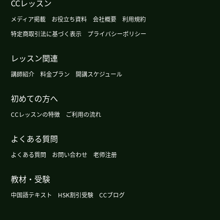
CCレッスン
また、よろしくお願いします。
( 50代 男性 )
メディア掲載
お役立ち資料
会社概要
利用規約
特定商取引法に基づく表示
プライバシーポリシー
谢谢！ 単語の覚え方のコツについて教えていただ
きありがとうございます。 テキストの解説も丁寧
レッスン関連
で、いつもとても助かっています。
( 30代 男性 )
講師紹介
料金プラン
開講スケジュール
単語の意味の違いや、使い方のポイントなど、丁寧
初めての方へ
に質問してもらえて嬉しいです。
CCレッスンの特徴
ご利用の流れ
単語の意味の違いや、使い方のポイントなど、丁寧
よくある質問
に質問してもらえて嬉しいです。
よくある質問
お問い合わせ
老师注册
いつもありがとうございます。
( 50代 男性 )
教材・受験
また、次回よろしくお願いします。
( 50代 男性 )
中国語テキスト
HSK割引受験
CCブログ
谢谢您！
( 30代 男性 )