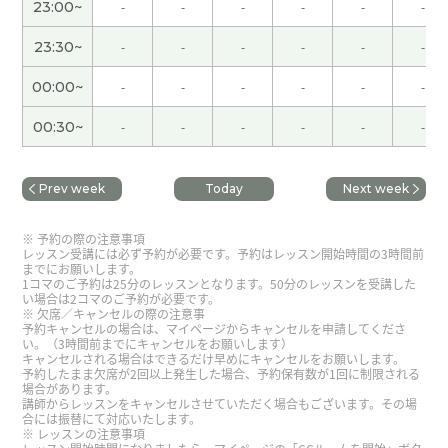
23:00~
-
-
-
-
-
-
谢谢！
( 30代 男性 )
23:30~
-
-
-
-
-
-
谢谢！
( 30代 男性 )
00:00~
-
-
-
-
-
-
00:30~
-
-
-
-
-
-
また、よろしくお願いします。
( 50代 男性 )
Prev week
Today
Next week
次回もまた、よろしくお願いします。
( 50代 男性 )
予約の際の注意事項
いつも、ありがとうございます。
( 50代 男性 )
レッスン受講には必ず予約が必要です。予約はレッスン開始時間の3時間前
までにお願いします。
1コマのご予約は25分のレッスンとなります。50分のレッスンを受講した
い場合は2コマのご予約が必要です。
谢谢！
( 30代 男性 )
欠席／キャンセルの際の注意事
予約キャンセルの場合は、マイページからキャンセルを申請してくださ
い。（3時間前までにキャンセルをお願いします）
また、よろしくお願いします。
( 50代 男性 )
キャンセルされる場合はできるだけ早めにキャンセルをお願いします。
予約したまま欠席が2回以上発生した場合、予約保有数が1回に制限される
場合があります。
講師からレッスンをキャンセルさせていただく場合もございます。その場
いつも、ありがとうございます。
( 50代 男性 )
合には振替にて対応いたします。
レッスンの注意事項