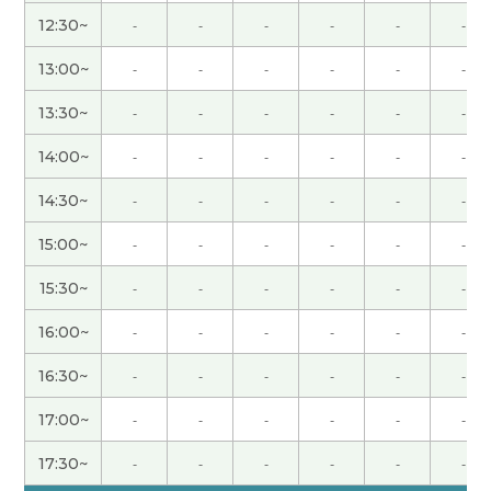
いつも多くの表現をありがとうございます。
( 50代
男性 )
12:30~
-
-
-
-
-
-
13:00~
-
-
-
-
-
-
下次也请多关照。
( 50代 男性 )
13:30~
-
-
-
-
-
-
また、よろしくお願いします。
( 50代 男性 )
14:00~
-
-
-
-
-
-
14:30~
-
-
-
-
-
-
また、よろしくお願いします。
( 50代 男性 )
15:00~
-
-
-
-
-
-
谢谢！
( 40代 女性 )
15:30~
-
-
-
-
-
-
谢谢！
( 40代 女性 )
16:00~
-
-
-
-
-
-
16:30~
-
-
-
-
-
-
谢谢老师，我一直想知道我的汉语的弱点是什么。
很高兴这次听老师的直率的感想。下次再见！
( 女性
17:00~
-
-
-
-
-
-
)
17:30~
-
-
-
-
-
-