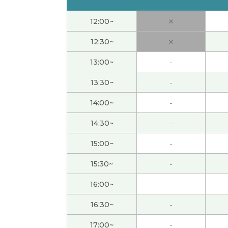
12:00~
×
我太太说从现在起别买东西，丢掉。 这个叫做“
12:30~
×
可能是两个人收到一份工资呢？
( 60代 男性 )
13:00~
-
因为老师太厉，所以他拿你没办法。
( 60代 男性
13:30~
-
14:00~
-
很可惜，我觉得3月末的时候可能会剩一部分。
14:30~
-
这个问题比想象还难。
( 60代 男性 )
15:00~
-
这个句子用的“想”，不是“愿意”。
( 60代 男性 
15:30~
-
16:00~
-
看到老师的留言，真的太难了，我都不想学了
16:30~
-
我觉得老师的老公私自买了很多高级刀。
( 60
17:00~
-