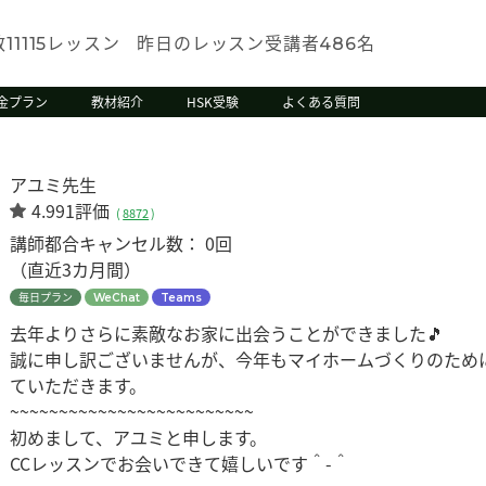
数
レッスン
昨日のレッスン受講者
名
11115
486
金プラン
教材紹介
HSK受験
よくある質問
アユミ先生
4.991評価
(
8872
)
講師都合キャンセル数：
0回
（直近3カ月間）
毎日プラン
WeChat
Teams
去年よりさらに素敵なお家に出会うことができました🎵
誠に申し訳ございませんが、今年もマイホームづくりのため
ていただきます。
~~~~~~~~~~~~~~~~~~~~~~~~~
初めまして、アユミと申します。
CCレッスンでお会いできて嬉しいです＾-＾