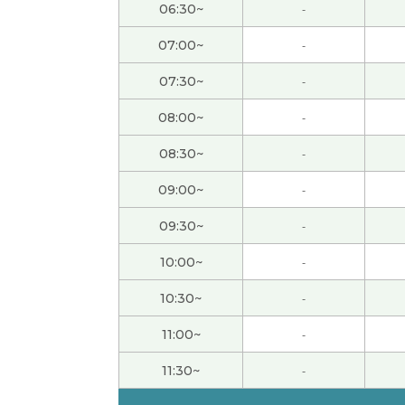
とても優しいおすすめの先生
( 40代 女性 )
06:30~
-
07:00~
-
谢谢您 我很高兴 昨天下课以后我先洗澡了再
07:30~
-
谢谢老师。“北京梦”我先不继续学了
( 60代 男性
08:00~
-
真的很感谢您，跟老师学习真的很好！
( 60代 
08:30~
-
09:00~
-
在日本也名字反映时代。
( 60代 男性 )
09:30~
-
面试官的眼力很重要。
( 60代 男性 )
10:00~
-
10:30~
-
我觉得樱花是只有花，海棠是花和叶。
( 60代 
11:00~
-
中餐不去本地吃，吃不出真的味道。
( 60代 男性
11:30~
-
我喜欢“OK牧场”这个词，不过我太太不让我用