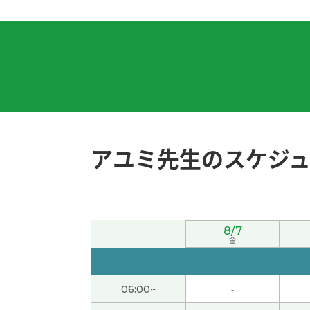
非常感謝 下次見
( 40代 男性 )
我也想断舍离真难呐。
( 80代 男性 )
我们想再去台湾旅游。当地人非常温柔亲切。
谢谢您今天也帮我纠正发音，关于太空方面的
アユミ先生のスケジ
谢谢老师。我很开心得跟你读课文。下次见！
(
很高兴认识你。你的课是很高兴。我再想跟你
8/7
谢谢您的课！我学中文已经很久了，但被纠正
金
感谢你亲切愉快的课程。我很高兴能和你聊天
06:00~
-