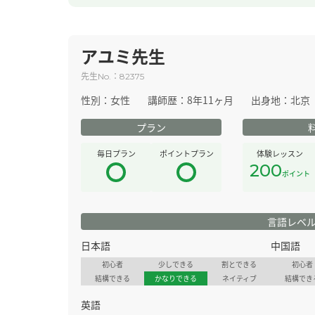
アユミ先生
先生
：
No.
82375
性別：
女性
講師歴：
8年11ヶ月
出身地：
北京
プラン
毎日プラン
ポイントプラン
体験レッスン
200
ポイント
言語レベ
日本語
中国語
初心者
少しできる
割とできる
初心者
結構できる
かなりできる
ネイティブ
結構でき
英語