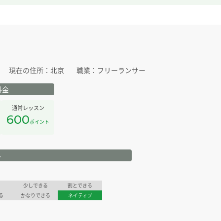
現在の住所：
北京
職業：
フリーランサー
料金
通常レッスン
600
ポイント
ル
少しできる
割とできる
る
かなりできる
ネイティブ