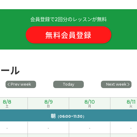
会員登録で
回分のレッスンが無料
2
無料会員登録
非常干净的马路人行道。下次见吧。
( 男性 )
词语我还不太熟悉，我会继续努力读书！期待下次再见！
ュール
 20代 女性 )
Prev week
Today
Next week
上课。
( 20代 女性 )
8/8
8/9
8/10
8/11
发音的机会越来越少了，所以非常感谢老师帮我纠正发音。我会
土
日
月
火
朝
（06:00~11:30）
。又のレッスンを楽しみにしています。
( 80代 男性 )
-
-
-
-