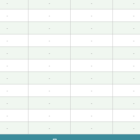
-
-
-
-
-
-
-
-
睡觉了 楽しいレッスンありがとうございました！またお願いしま
-
-
-
-
 )
-
-
-
-
男性 )
-
-
-
-
-
-
-
-
-
-
-
-
-
-
-
-
-
-
-
-
男性 )
-
-
-
-
 )
-
-
-
-
。
( 60代 男性 )