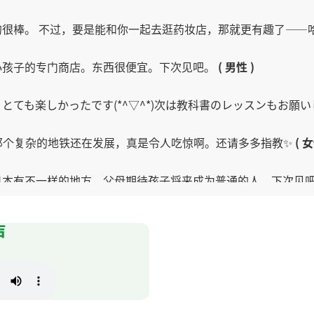
很棒。 不过，要是能和你一起去逛药妆店，那就更有趣了——
小孩子的专门商店。东西很便宜。下次见吧。
( 男性 )
とても楽しかったです(*^▽^*)次は教科書のレッスンもお願い
那个复杂的地铁还在发展，真是令人吃惊啊。还请多多指教✨
( 女
日本有不一样的地方。父母期待孩子将来成为普通的人。下次见
汉语的水平进步。很有意思。下次见吧。
( 男性 )
声
感然后告别有成就感。下次见吧。
( 男性 )