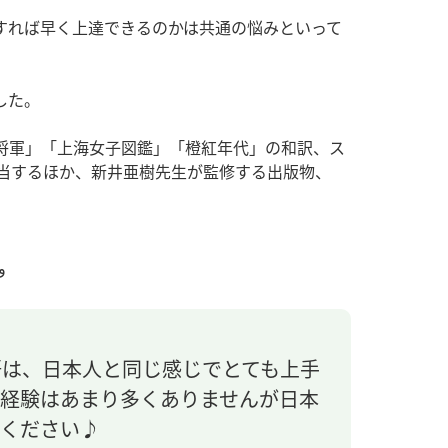
すれば早く上達できるのかは共通の悩みといって
した。
将軍」「上海女子図鑑」「橙紅年代」の和訳、ス
担当するほか、新井亜樹先生が監修する出版物、
と一緒に、新しい自分を発見する旅へ .(•̀ᴗ•́)و
語は、日本人と同じ感じでとても上手
た経験はあまり多くありませんが日本
てください♪