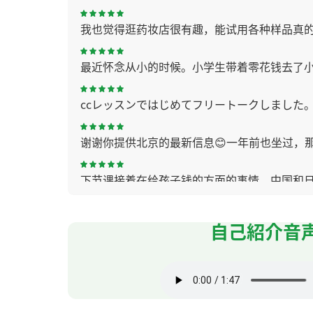
我也觉得逛药妆店很有趣，能试用各种样品真的
最近怀念从小的时候。小学生带着零花钱去了
ccレッスンではじめてフリートークしました。
谢谢你提供北京的最新信息😊一年前也坐过，
下节课接着在给孩子钱的方面的事情。中国和
在上汉语课中不要说日语。我以为这个心情让
自己紹介音
和当地人说汉语很有意思。聊天的时候有紧张
谢谢老师！下次见！