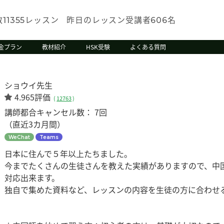
数
レッスン
昨日のレッスン受講者
名
11355
606
金プラン
教材紹介
HSK受験
よくある質問
ショウイ先生
4.965評価
(
12763
)
講師都合キャンセル数：
7回
（直近3カ月間）
WeChat
Teams
日本に住んで５年以上たちました。
今までたくさんの生徒さんを教えた実績がありますので、中
対応出来ます。
独自で集めた資料など、レッスンの内容を生徒の方に合わせ