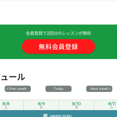
会員登録で
回分のレッスンが無料
2
。我秋天打算回国。
( 女性 )
無料会員登録
拉面。
( 女性 )
ジュール
女性 )
Prev week
Today
Next week
文。
( 女性 )
8/8
8/9
8/10
8/11
次见!
土
( 男性 )
日
月
火
朝
（06:00~11:30）