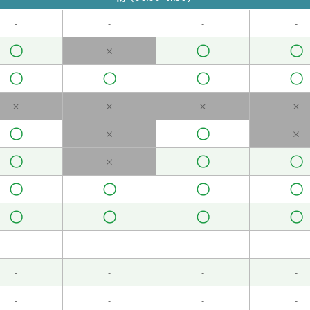
-
-
-
-
〇
〇
〇
安排的话，我打算在家好好休息。
( 女性 )
×
〇
〇
〇
〇
×
×
×
×
快。
( 女性 )
〇
〇
×
×
〇
〇
〇
×
〇
〇
〇
〇
空调开得很大。
( 女性 )
〇
〇
〇
〇
-
-
-
-
-
-
-
-
 )
-
-
-
-