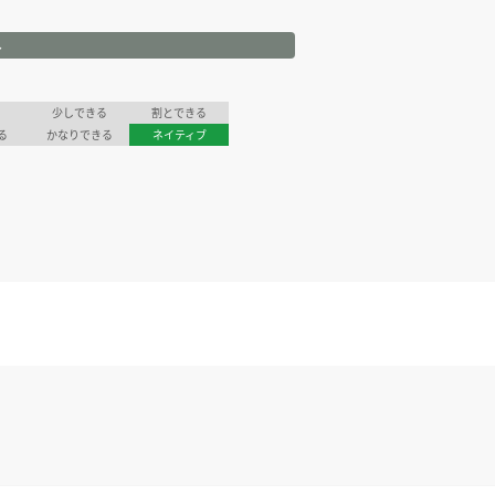
ル
少しできる
割とできる
る
かなりできる
ネイティブ