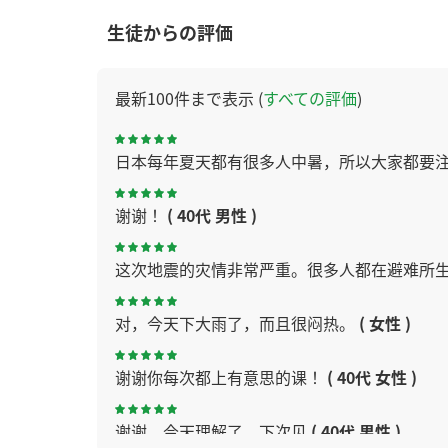
生徒からの評価
最新100件まで表示 (
すべての評価
)
日本每年夏天都有很多人中暑，所以大家都要
谢谢！
( 40代 男性 )
这次地震的灾情非常严重。很多人都在避难所
对，今天下大雨了，而且很闷热。
( 女性 )
谢谢你每次都上有意思的课！
( 40代 女性 )
谢谢，今天理解了。下次见
( 40代 男性 )