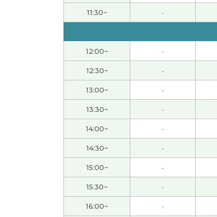
谢谢！！
( 女性 )
11:30~
-
今天我也上班，时间和平日一样。
( 女性 )
12:00~
-
いつも楽しく話していただきありがとうござ
12:30~
-
我打算一直在家,因为我不喜欢去人太多的地方
13:00~
-
还是你要参加义务活动吗?
( 女性 )
13:30~
-
14:00~
-
我也这么想。以前我节假日去旅游，太累了。
(
14:30~
-
因为黄金周我们学校有课，所以假期很短。我
15:00~
-
你参加什么样的义务活动?
( 女性 )
15:30~
-
16:00~
-
我喜欢吃意大利菜，所以今天晚饭吃了萨莉亚