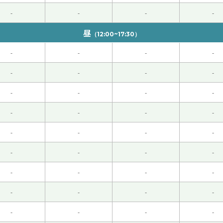
-
-
-
-
昼
（12:00~17:30）
-
-
-
-
います！
( 40代 男性 )
-
-
-
-
。
( 女性 )
-
-
-
-
-
-
-
-
-
-
-
-
 女性 )
-
-
-
-
不能回国，很遗憾。
( 女性 )
-
-
-
-
-
-
-
-
-
-
-
-
的外卖。
( 女性 )