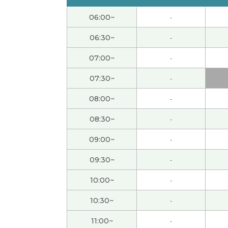
还好,没有以前那么忙了。
( 女性 )
06:00~
-
端午节休息，但是还没有什么安排。如果没有
06:30~
-
07:00~
-
下次见!
( 女性 )
07:30~
-
是啊。年纪越来越大，我觉得时间过得越来越
08:00~
-
08:30~
-
今天谢谢你：）
( 40代 女性 )
09:00~
-
外面非常热，但是我的办公室有点儿冷，因为
09:30~
-
愉快的交谈。 谢谢！
( 40代 男性 )
10:00~
-
10:30~
-
我做的菜很简单，用不了三十分钟。哈哈
( 女性
11:00~
-