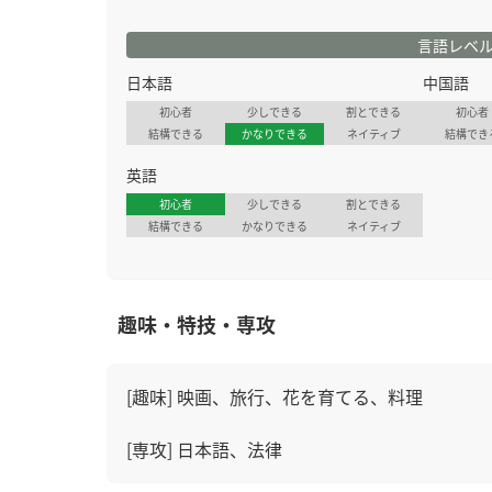
言語レベ
日本語
中国語
初心者
少しできる
割とできる
初心者
結構できる
かなりできる
ネイティブ
結構でき
英語
初心者
少しできる
割とできる
結構できる
かなりできる
ネイティブ
趣味・特技・専攻
[趣味] 映画、旅行、花を育てる、料理
[専攻] 日本語、法律