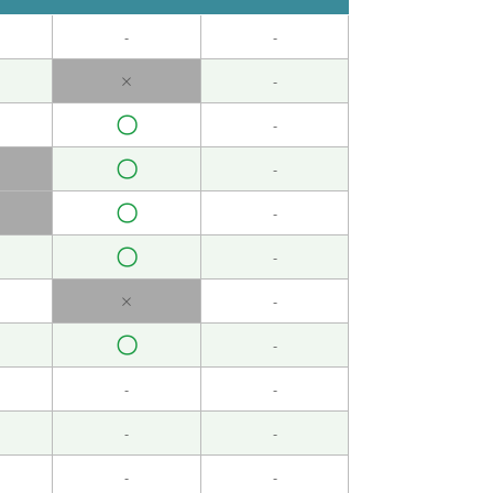
-
-
×
-
〇
-
〇
-
〇
-
〇
-
×
-
〇
-
-
-
-
-
-
-