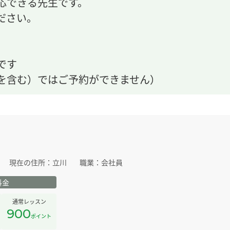
応できる先生です。
ださい。
です
を含む）ではご予約ができません）
現在の住所：
立川
職業：
会社員
料金
通常レッスン
900
ポイント