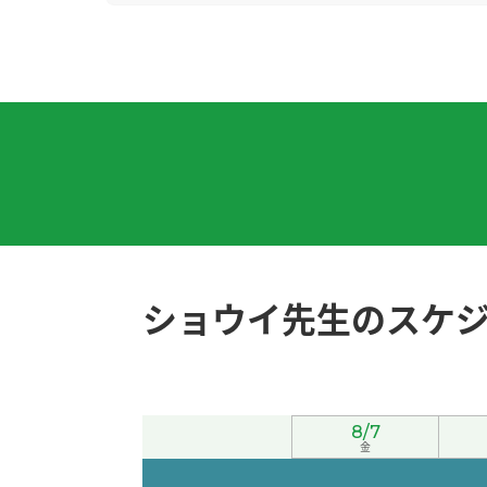
今天广州很闷热，要注意身体。
( 女性 )
谢谢老师！我会努力学习的。
( 30代 女性 )
因为暑假的时候学生很多，所以我的工作很忙
谢谢您的鼓励！
( 40代 男性 )
我最喜欢吃酱油拉面，不过有时候也想吃味噌
ショウイ先生のスケ
您参加志愿者活动真了不起，我很敬佩您！
( 
今天我休息。我在家一边看YouTube一边学中
8/7
好久不见、今天聊得很开心、谢谢老师。期待下
金