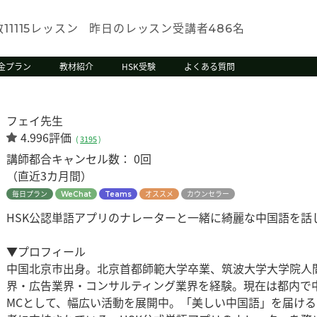
数
レッスン
昨日のレッスン受講者
名
11115
486
金プラン
教材紹介
HSK受験
よくある質問
フェイ先生
4.996評価
(
3195
)
講師都合キャンセル数：
0回
（直近3カ月間）
毎日プラン
オススメ
カウンセラー
WeChat
Teams
HSK公認単語アプリのナレーターと一緒に綺麗な中国語を話
▼プロフィール
中国北京市出身。北京首都師範大学卒業、筑波大学大学院人
界・広告業界・コンサルティング業界を経験。現在は都内で
MCとして、幅広い活動を展開中。「美しい中国語」を届け