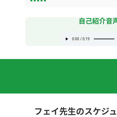
你好，飞老师 。好久没见面了，很高兴！我去西
自己紹介音
我也非常高兴。太谢谢您。
( 50代 女性 )
那天我把浴室擦干净了，后来每次走进浴室，都
那，我下次拍蔬菜照送你吧！今天也太开心了
你见面的大阪人有点奇怪。我觉得非常少的种
大约三个月没见了，这次能再见到您，我真的很
フェイ老师，原来您也看了这么多电视剧啊！每
今天的聊天也很开心，下次见！
( 男性 )
フェイ先生のスケジ
为了下次旅游更顺利，我会努力提高我的中文