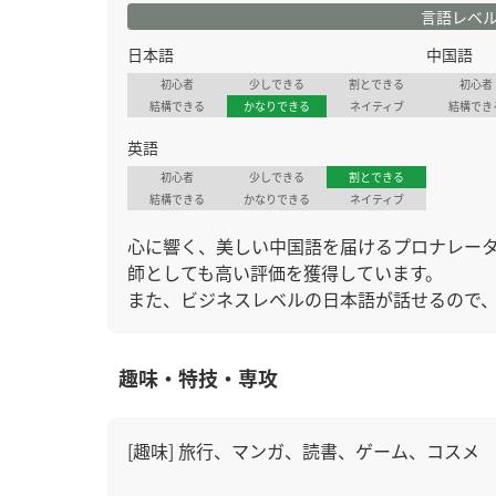
言語レベ
日本語
中国語
初心者
少しできる
割とできる
初心者
結構できる
かなりできる
ネイティブ
結構でき
英語
初心者
少しできる
割とできる
結構できる
かなりできる
ネイティブ
心に響く、美しい中国語を届けるプロナレー
師としても高い評価を獲得しています。
また、ビジネスレベルの日本語が話せるので
趣味・特技・専攻
[趣味] 旅行、マンガ、読書、ゲーム、コスメ