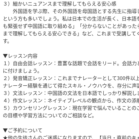
３）細かいニュアンスまで理解してもらえる安心感
外国語を学ぶ際、その外国語を母国語とする先生に指導し
という方も多いでしょう。私は日本での生活が長く、日本語
も緊張せず中国語に取り組める」「分からないことがあった
まで理解してもらえる安心できる」など、これまで受講して
す。
▼レッスン内容
１）自由会話レッスン：豊富な話題で会話をリード。会話力
に付けましょう。
２）発音矯正レッスン：これまでナレーターとして300件以
ナレーター経験を通じて得たスキル・ノウハウを、存分に声
３）文法レッスン：中国語の文法を日本語でしっかり解説し
４）作文レッスン：ネイティブレベルの観点から、作文の添
５）カウンセリングレッスン：現在学習で悩んでいることの
の目標や学習方法についてのご相談など。
▼ご予約について
★他の生徒さんのご迷惑になりますので、【当日・直前のキ