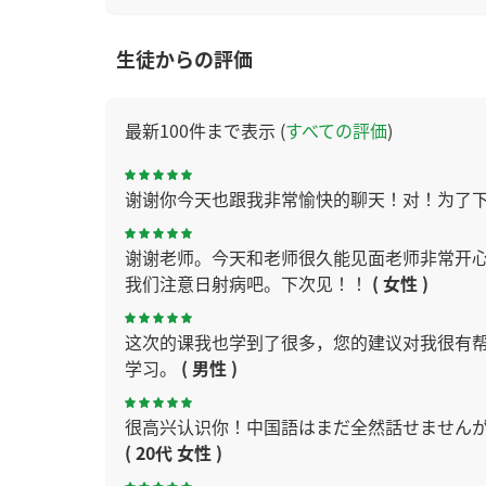
生徒からの評価
最新100件まで表示 (
すべての評価
)
谢谢你今天也跟我非常愉快的聊天！对！为了
谢谢老师。今天和老师很久能见面老师非常开心
我们注意日射病吧。下次见！！
( 女性 )
这次的课我也学到了很多，您的建议对我很有帮
学习。
( 男性 )
很高兴认识你！中国語はまだ全然話せませんが
( 20代 女性 )