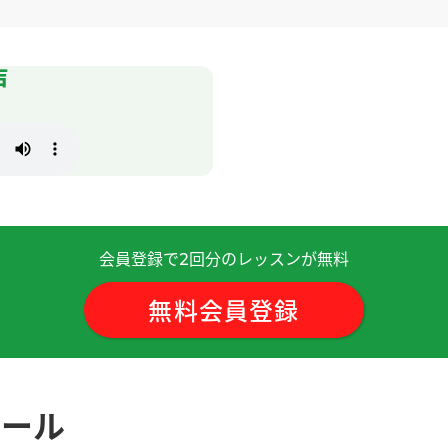
安实现了四十年前的梦想(*^_^*)。我期待下次见！！
声
觉得很舒服。这次我付出的努力算是值得了。但愿以后少看到它们
，下次见！
( 50代 男性 )
类。我没遇到过这样的人。不要想想日本人是这样的。下次见！
(
会員登録で
回分のレッスンが無料
2
开心！今天聊了很多中国电视剧的话题，我也学到了不少东西！
無料会員登録
次我一说电视剧的名字，您马上就能反应过来，真让我佩服😝
ュール
水平的！