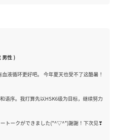
代 男性 )
有血液循环更好吧。 今年夏天也受不了这酷暑！
和语序。我打算先以HSK6级为目标，继续努力
ークができました(*^▽^*)謝謝！下次见❣