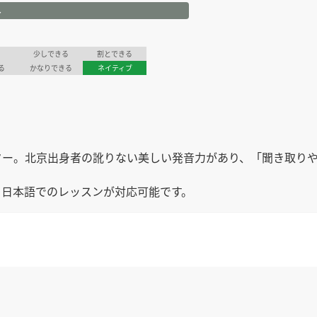
ル
少しできる
割とできる
る
かなりできる
ネイティブ
ター。北京出身者の訛りない美しい発音力があり、「聞き取り
、日本語でのレッスンが対応可能です。