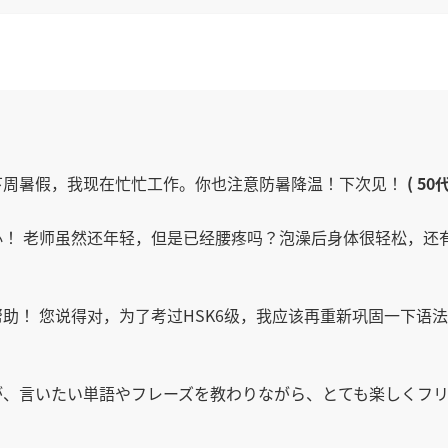
下周暑假，我现在忙忙工作。你也注意防暑降温！下次见！
( 50
！ 老师虽然还年轻，但是已经腰疼吗？泡澡后身体很轻松，还
助！ 您说得对，为了考过HSK6级，我应该再重新巩固一下语法
、言いたい単語やフレーズを教わりながら、とても楽しくフリート