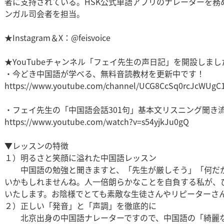
者に支持されている。HSK公式単語アプリのナレーターを務
ンガル司会者を担当。
★Instagram＆X：@feisvoice
★YouTubeチャンネル「フェイ先生の声日記」を開設しまし
・今どき中国語が学べる、無料音読教材を更新中です！
https://www.youtube.com/channel/UCG8CcSq0rcJcWUg
・フェイ先生の「中国語会話301句」基本文リスニング聞き
https://www.youtube.com/watch?v=s54yjkJu0gQ
▼レッスンの特徴
１）明るさと笑顔に溢れた中国語レッスン
中国語の勉強と聞きますと、「先生が厳しそう」「何だか
いかもしれませんね。人一倍朗らかなことを自負する私が、
いたします。お陰様でとても素敵な生徒さんやリピーターさ
２）正しい「発音」と「声調」を徹底的に
北京出身の中国語ナレーターですので、中国語の「綺麗な