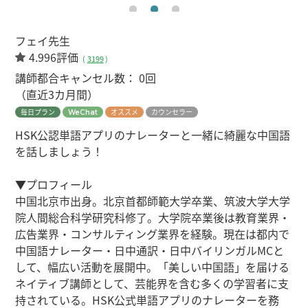
フェイ先生
4.996評価
(
3199
)
講師都合キャンセル数：
0回
（直近3カ月間）
毎日プラン
オススメ
カウンセラー
WeChat
HSK公認単語アプリのナレーターと一緒に綺麗な中国語
を話しましょう！
▼プロフィール
中国北京市出身。北京首都師範大学卒業、筑波大学大学
院人間総合科学研究科修了。大学院卒業後は教育業界・
広告業界・コンサルティング業界を経験。現在は都内で
中国語ナレーター・日中通訳・日中バイリンガルMCと
して、幅広い活動を展開中。「美しい中国語」を届ける
ネイティブ講師として、芸能界を含む多くの学習者に支
持されている。HSK公式単語アプリのナレーターを務