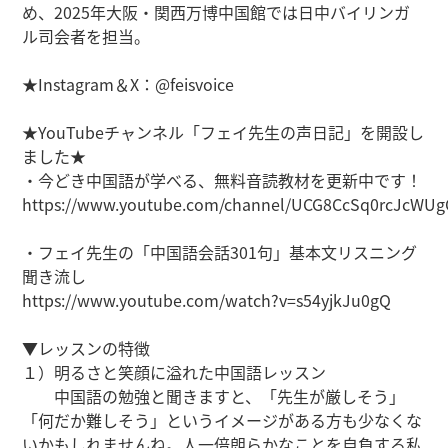
め、2025年大阪・関西万博中国館では日中バイリンガ
ル司会者を担当。
★Instagram＆X：@feisvoice
★YouTubeチャンネル「フェイ先生の声日記」を開設し
ました★
・今どき中国語が学べる、無料音読教材を更新中です！
https://www.youtube.com/channel/UCG8CcSq0rcJcWU
・フェイ先生の「中国語会話301句」基本文リスニング
聞き流し
https://www.youtube.com/watch?v=s54yjkJu0gQ
▼レッスンの特徴
１）明るさと笑顔に溢れた中国語レッスン
中国語の勉強と聞きますと、「先生が厳しそう」
「何だか難しそう」というイメージがある方も少なくな
いかもしれませんね。人一倍朗らかなことを自負する私