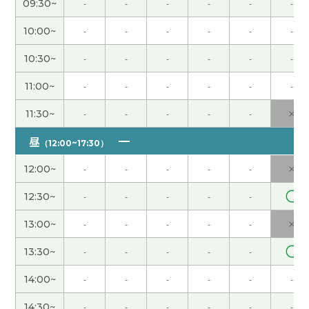
09:30~
-
-
-
-
-
-
为了下次旅游更顺利，我会努力提高我的中文水平
的！
10:00~
-
-
-
-
-
-
10:30~
-
-
-
-
-
-
谢谢您
( 女性 )
11:00~
-
-
-
-
-
-
今回も興味深いお話ができて楽しかったです。日本
11:30~
-
-
-
-
-
×
語が多くなりましたが・・・、流石に今回の難し
いところは中国語が思いつかないのでまずは自動
昼
（12:00~17:30）
翻訳してみます（笑）下次见！
( 50代 男性 )
12:00~
-
-
-
-
-
×
感谢老师的指导。中国的高楼大厦、宽阔的道路，
〇
12:30~
-
-
-
-
-
一切都如此宏伟壮观，我真的很喜欢中国。确实，
13:00~
-
-
-
-
-
×
正如老师所说，每个国家都有其优点和缺点。
〇
13:30~
-
-
-
-
-
飞老师～今天也谢谢你的课。串虽然是二节课，但
是时间过得很快啊！总是很愉快得学习。真的感谢
14:00~
-
-
-
-
-
-
你😊
( 女性 )
14:30~
-
-
-
-
-
-