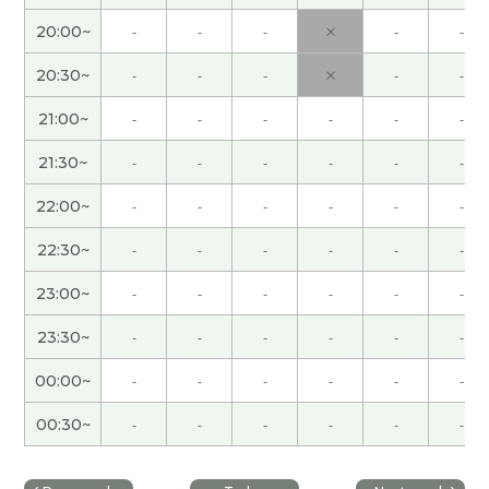
了。再见会时我期待💛💛💛
( 女性 )
20:00~
-
-
-
×
-
-
谢谢你还记我的情况得！对对对。上课以后我渐渐
20:30~
-
-
-
×
-
-
有多学中文。怎么样呢？ 下次再见！加油！
( 50代
21:00~
-
-
-
-
-
-
男性 )
21:30~
-
-
-
-
-
-
谢谢飞老师给我昨晚的上课！每次上飞老师的课我
22:00~
-
-
-
-
-
-
都很开心！！ 我很高兴我的发音和听力越来越好了
☺️ 我也觉得我的发音和回答都进步了。我对自己有
22:30~
-
-
-
-
-
-
信心了。 我以后会继续和飞老师一起努力学中文😀
对了，推荐哪本书我想了很久。 我有很多日本历史
23:00~
-
-
-
-
-
-
的书，有难的，也有简单的。但是我最推荐的书是
23:30~
-
-
-
-
-
-
日本历史入门书。 这本书不难，看起来很简单和很
有意思。 我很期待下次的课，我和飞老师一起学习
00:00~
-
-
-
-
-
-
中文，非常有意思和很开心😝 但是我知道的单词太
少了，我想说的话说不出来。 我会努力记单词的！
00:30~
-
-
-
-
-
-
飞老师，下次见！！
( 20代 男性 )