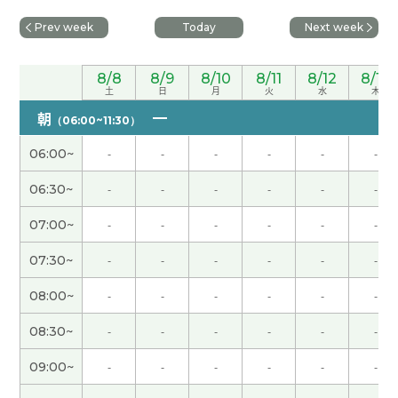
后少看到它们。下次见(^^)／
Prev week
Today
Next week
那，我下次拍蔬菜照送你吧！今天也太开心了，下
次见！
( 50代 男性 )
8/8
8/9
8/10
8/11
8/12
8/13
土
日
月
火
水
木
朝
你见面的大阪人有点奇怪。我觉得非常少的种类。
（06:00~11:30）
我没遇到过这样的人。不要想想日本人是这样的。
06:00~
-
-
-
-
-
-
下次见！
( 40代 男性 )
06:30~
-
-
-
-
-
-
大约三个月没见了，这次能再见到您，我真的很开
07:00~
-
-
-
-
-
-
心！今天聊了很多中国电视剧的话题，我也学到了
不少东西！特别是“他不是我的菜”这个表达，很有
07:30~
-
-
-
-
-
-
意思。フェイ老师，原来您也看了这么多电视剧
08:00~
-
-
-
-
-
-
啊！每次我一说电视剧的名字，您马上就能反应过
来，真让我佩服😝期待下次见！
08:30~
-
-
-
-
-
-
09:00~
-
-
-
-
-
-
今天的聊天也很开心，下次见！
( 男性 )