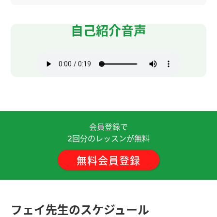
这次的课我也学到了很多，您的建议对我很有帮
助！ 您说得对，为了考过HSK6级，我应该再重新巩
自己紹介音声
固一下语法和语序。我打算先以HSK6级为目标，继
续努力学习。
( 男性 )
很高兴认识你！中国語はまだ全然話せませんが、
言いたい単語やフレーズを教わりながら、とても楽
しくフリートークができました(*^▽^*)謝謝！下次
见❣
( 20代 女性 )
会員登録で
你好，飞老师 。好久没见面了，很高兴！我去西安
回分のレッスンが無料
2
实现了四十年前的梦想(*^_^*)。我期待下次见！！
無料会員登録
我也非常高兴。太谢谢您。
( 50代 女性 )
那天我把浴室擦干净了，后来每次走进浴室，都觉
フェイ先生のスケジュール
得很舒服。这次我付出的努力算是值得了。但愿以