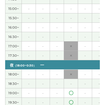
飞老师～谢谢你一直鼓励我！第二天，我看到很奇
15:00~
-
-
-
-
-
-
怪名字的男孩子们，我就想起了和你一起上课的时
15:30~
-
-
-
-
-
-
候的事了！哈哈哈😄我也很期待下次的课程！
( 女性
)
16:00~
-
-
-
-
-
-
16:30~
-
-
-
-
-
-
每次上Fei老师的课，我都特别开心🥳 我现在用的课
本是《汉语习惯用语教程》，里面儿化音特别多。
17:00~
-
-
-
×
-
-
哈哈哈哈。
17:30~
-
-
-
×
-
-
非常に聞きやすい中国語でした。 下手な発音も一
夜
（18:00~0:30）
生懸命に聞いていただき、楽しい時間を過ごせまし
た。 また、よろしくお願いします。
( 50代 男性 )
18:00~
-
-
-
×
-
-
18:30~
-
-
-
-
-
-
我也很高兴又见面了^^25分钟很短。はじめての事
に挑戦するのは、誰でも緊張しますよ！慣れてく
〇
19:00~
-
-
-
-
-
れば大丈夫！応援してます！去年我腰疼了。所以，
〇
没上课了。但是最近越来越暖和，所以我的腰好
19:30~
-
-
-
-
-