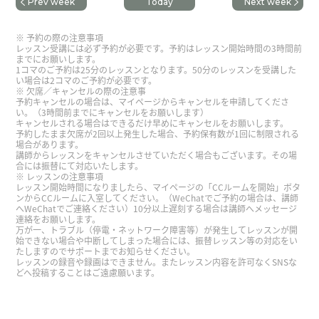
Prev week
Today
Next week
三年前您写的那个声音日记，真的和现在的情况一
模一样。连交通费都要上涨了。（听说3月份几家铁
予約の際の注意事項
路公司的车费又要上涨。） 但我不打算买彩票，毕
レッスン受講には必ず予約が必要です。予約はレッスン開始時間の3時間前
までにお願いします。
竟大多数人都会赔钱💰👋 您上课我特别开心，下次
1コマのご予約は25分のレッスンとなります。50分のレッスンを受講した
见〜☺️
い場合は2コマのご予約が必要です。
欠席／キャンセルの際の注意事
予約キャンセルの場合は、マイページからキャンセルを申請してくださ
い。（3時間前までにキャンセルをお願いします）
🥰谢谢你总是温柔礼貌的教我中文。你说的对，我
キャンセルされる場合はできるだけ早めにキャンセルをお願いします。
努力了减肥，因为爸爸过来说三道四……真的都是
予約したまま欠席が2回以上発生した場合、予約保有数が1回に制限される
場合があります。
怪他啊！听说这个月来你妈妈。你妈妈一定会做很
講師からレッスンをキャンセルさせていただく場合もございます。その場
合には振替にて対応いたします。
多菜，为了心爱的女儿。你会吃饱了。
( 女性 )
レッスンの注意事項
レッスン開始時間になりましたら、マイページの「CCルームを開始」ボタ
ンからCCルームに入室してください。（WeChatでご予約の場合は、講師
飞老师～今天谢谢你的课程。我也希望能和新的中
へWeChatでご連絡ください）10分以上遅刻する場合は講師へメッセージ
連絡をお願いします。
国妈妈孩子用中文对话。为此，声音日记的资料对
万が一、トラブル（停電・ネットワーク障害等）が発生してレッスンが開
我来说是非常好的内容。以后我打算看你的视频进
始できない場合や中断してしまった場合には、振替レッスン等の対応をい
たしますのでサポートまでお知らせください。
行影子练习。😊せ
( 女性 )
レッスンの録音や録画はできません。またレッスン内容を許可なくSNSな
どへ投稿することはご遠慮願います。
时隔将近11个月，我怀着有些紧张的心情再次参加
了辅导。 您从日常生活的话题一步步帮我展开问