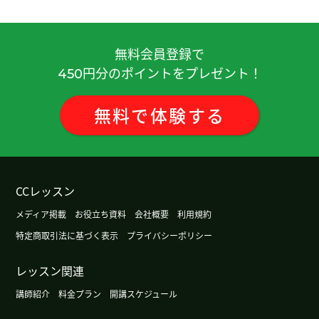
题，还肯定并表扬了我的进步，让我非常开心。 也
非常感谢您给我的建议——可以把自己珍视的事情
作为课堂的学习材料，这让我深受启发。 今后也请
無料会員登録で
多多关照！
円分のポイントをプレゼント！
450
谢谢飞老师给我上课！ 我终于明白了【zh】 和
無料
で
体験
する
【ch】的区别。 感谢您教我语法（【都做运动】和
【都运动】的区别），我太明白了！ 以后我会努力
练习发音和会话。 我爱喝大麦茶，但是出去时候，
我喝奶茶。 我不爱喝咖啡，但是咖啡很香，我喜欢
闻咖啡的味道。 下周也用 Teams 吧。 下次上课
CCレッスン
前，我会把资料发在 Teams 上。 老师，下周三见！
メディア掲載
お役立ち資料
会社概要
利用規約
( 20代 男性 )
特定商取引法に基づく表示
プライバシーポリシー
飞老师，谢谢您给了我两个评语☺️ 我的发音很完美
レッスン関連
吗？太棒了🌟 【3声】和【3声＋其他声调】等等也
很难，所以我会继续练习发音！ 有机会，我一定要
講師紹介
料金プラン
開講スケジュール
再去那家烤肉店😝 我们下次在Teams见！
( 20代 男