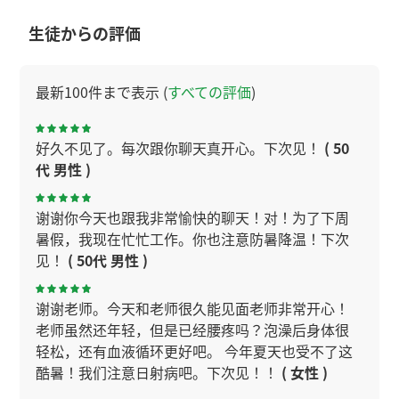
生徒からの評価
最新100件まで表示 (
すべての評価
)
好久不见了。每次跟你聊天真开心。下次见！
( 50
代 男性 )
谢谢你今天也跟我非常愉快的聊天！对！为了下周
暑假，我现在忙忙工作。你也注意防暑降温！下次
见！
( 50代 男性 )
谢谢老师。今天和老师很久能见面老师非常开心！
老师虽然还年轻，但是已经腰疼吗？泡澡后身体很
轻松，还有血液循环更好吧。 今年夏天也受不了这
酷暑！我们注意日射病吧。下次见！！
( 女性 )