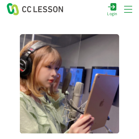
Login