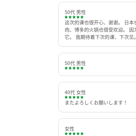
50代 男性
这次的课也很开心、谢谢。 日本
肉、博多的火锅也很受欢迎。 因
它。 我期待着下次的课、下次见
50代 男性
40代 女性
またよろしくお願いします！
女性