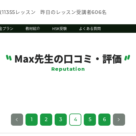
数
レッスン
昨日のレッスン受講者
名
11355
606
金プラン
教材紹介
HSK受験
よくある質問
Max先生の口コミ・評価
Reputation
1
2
3
4
5
6