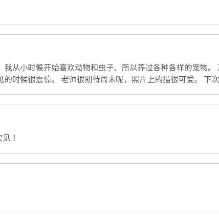
 我从小时候开始喜欢动物和虫子、所以养过各种各样的宠物。 
见的时候很震惊。 老师很期待周末呢，照片上的猫很可爱。 下
次见！