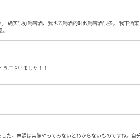
。 确实很好喝啤酒、我也去喝酒的时候喝啤酒很多。 我下酒菜
见。
とうございました！！
ました。声調は実際やってみないとわからないものですね。自