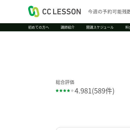
今週の予約可能残
初めての方へ
講師紹介
開講スケジュール
料
総合評価
4.981
(589件)