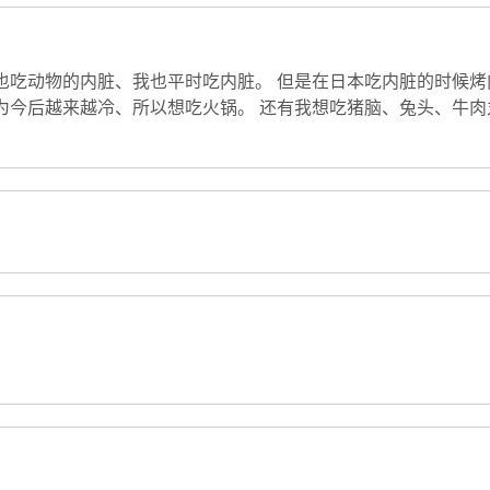
也吃动物的内脏、我也平时吃内脏。 但是在日本吃内脏的时候烤
为今后越来越冷、所以想吃火锅。 还有我想吃猪脑、兔头、牛肉
。