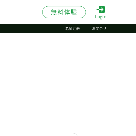
無料体験
Login
老师注册
お問合せ