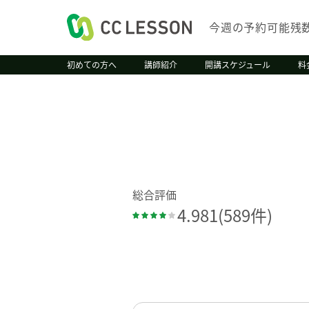
今週の予約可能残
初めての方へ
講師紹介
開講スケジュール
料
総合評価
4.981
(589件)