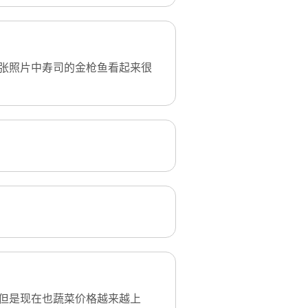
那张照片中寿司的金枪鱼看起来很
 但是现在也蔬菜价格越来越上