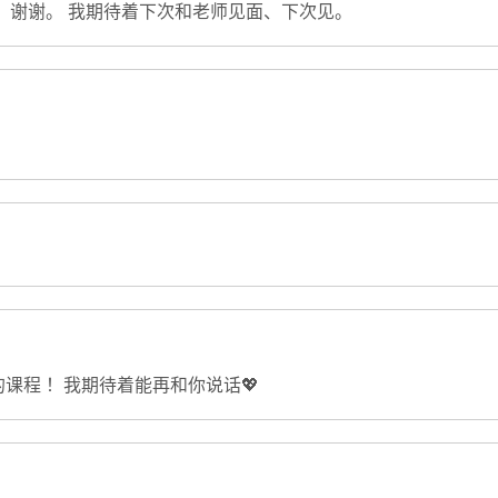
、谢谢。 我期待着下次和老师见面、下次见。
课程！ 我期待着能再和你说话💖