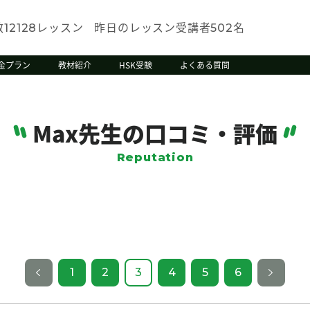
数
レッスン
昨日のレッスン受講者
名
12128
502
金プラン
教材紹介
HSK受験
よくある質問
Max先生の口コミ・評価
Reputation
1
2
3
4
5
6