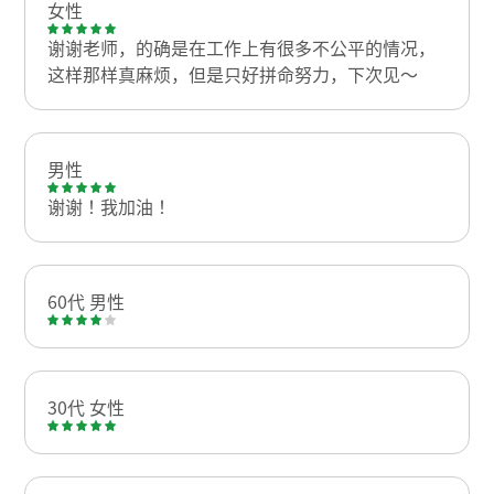
女性
谢谢老师，的确是在工作上有很多不公平的情况，
这样那样真麻烦，但是只好拼命努力，下次见～
男性
谢谢！我加油！
60代 男性
30代 女性