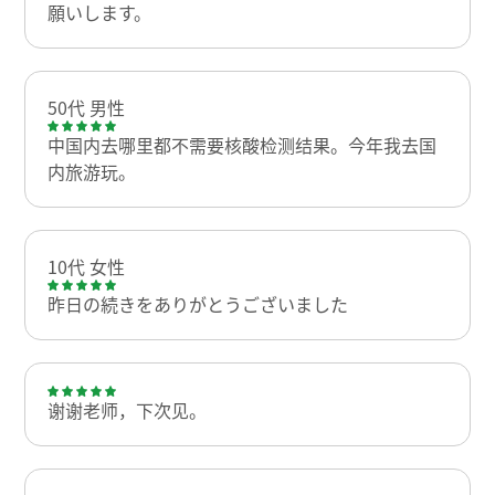
願いします。
50代 男性
中国内去哪里都不需要核酸检测结果。今年我去国
内旅游玩。
10代 女性
昨日の続きをありがとうございました
谢谢老师，下次见。