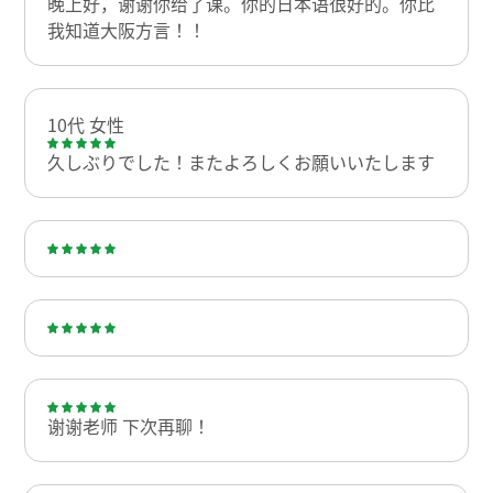
晚上好，谢谢你给了课。你的日本语很好的。你比
我知道大阪方言！！
10代 女性
久しぶりでした！またよろしくお願いいたします
谢谢老师 下次再聊！