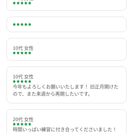
10代 女性
10代 女性
今年もよろしくお願いいたします！ 旧正月開けた
ので、また来週から再開したいです。
20代 女性
時間いっぱい練習に付き合ってくださいました！