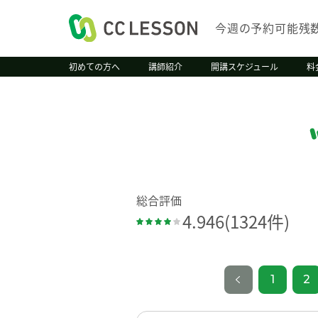
今週の予約可能残
初めての方へ
講師紹介
開講スケジュール
料
総合評価
4.946
(1324件)
1
2