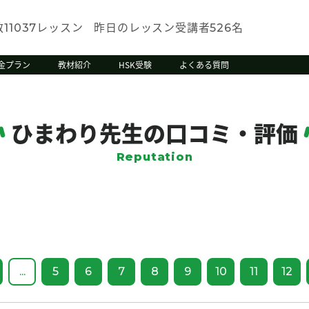
数
レッスン
昨日のレッスン受講者
名
11037
526
金プラン
教材紹介
HSK受験
よくある質問
ひまわり先生の口コミ・評価
Reputation
...
5
6
7
8
9
10
11
12