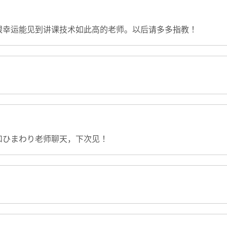
很幸运能见到讲课技术如此高的老师。以后请多多指教！
和ひまわり老师聊天，下次见！