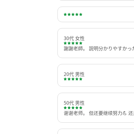
30代 女性
謝謝老師。 説明分かりやすかっ
20代 男性
50代 男性
谢谢老师。 但还要继续努力💪 