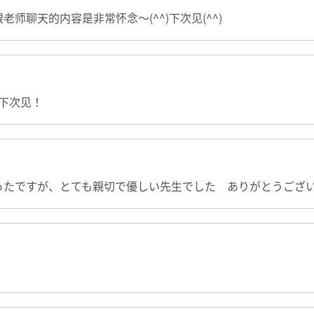
师聊天的内容是非常怀念～(^^)下次见(^^)
 下次见！
ったですが、とても親切で優しい先生でした ありがとうござ
！