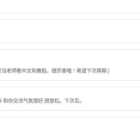
当老师教中文和舞蹈，很厉害哦！希望下次再聊:)
 和你交流气氛很好,很放松。下次见。