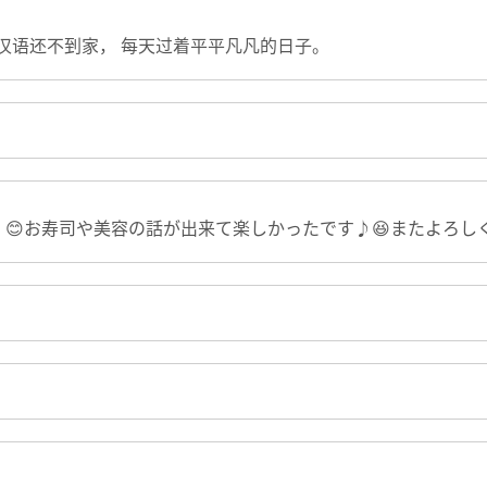
aly, 我的汉语还不到家， 每天过着平平凡凡的日子。
😊お寿司や美容の話が出来て楽しかったです♪😆またよろし