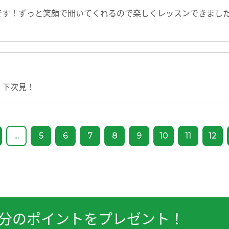
です！ずっと笑顔で聞いてくれるので楽しくレッスンできまし
！下次見！
...
5
6
7
8
9
10
11
12
分のポイントをプレゼント！