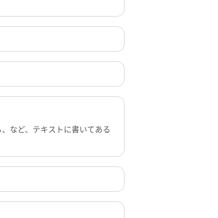
る、など、テキストに書いてある