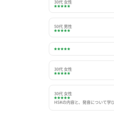
30代 女性
50代 男性
30代 女性
30代 女性
HSKの内容と、発音について学