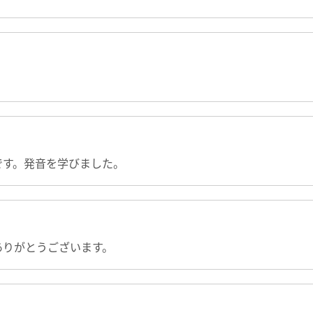
です。発音を学びました。
ありがとうございます。