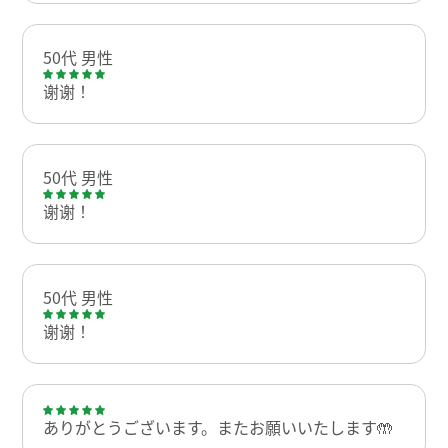
50代 男性
谢谢！
50代 男性
谢谢！
50代 男性
谢谢！
ありがとうございます。またお願いいたします🤲