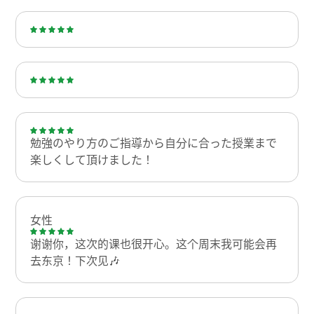
勉強のやり方のご指導から自分に合った授業まで
楽しくして頂けました！
女性
谢谢你，这次的课也很开心。这个周末我可能会再
去东京！下次见🎶