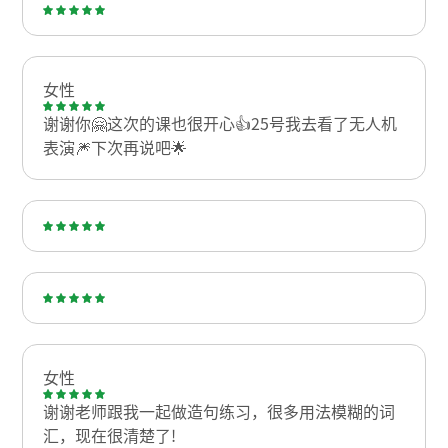
女性
谢谢你🤗这次的课也很开心👍25号我去看了无人机
表演🎆下次再说吧🌟
女性
谢谢老师跟我一起做造句练习，很多用法模糊的词
汇，现在很清楚了!