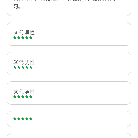
习。
50代 男性
50代 男性
50代 男性