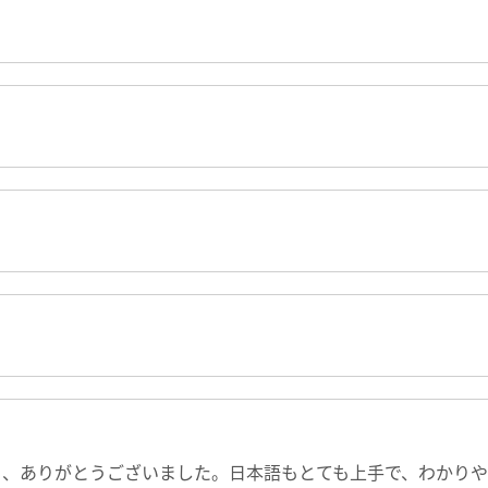
り、ありがとうございました。日本語もとても上手で、わかりや