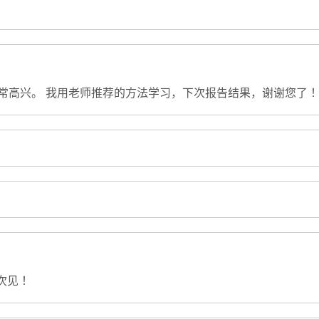
，非常高兴。 我用老师推荐的方法学习，下次报告结果，谢谢您了！
次见！