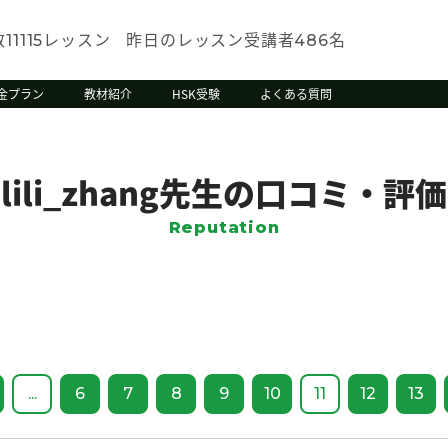
数
レッスン
昨日のレッスン受講者
名
11115
486
金プラン
教材紹介
HSK受験
よくある質問
lili_zhang先生の口コミ・評価
Reputation
...
6
7
8
9
10
11
12
13