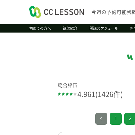
今週の予約可能残
初めての方へ
講師紹介
開講スケジュール
料
総合評価
4.961
(1426件)
1
2