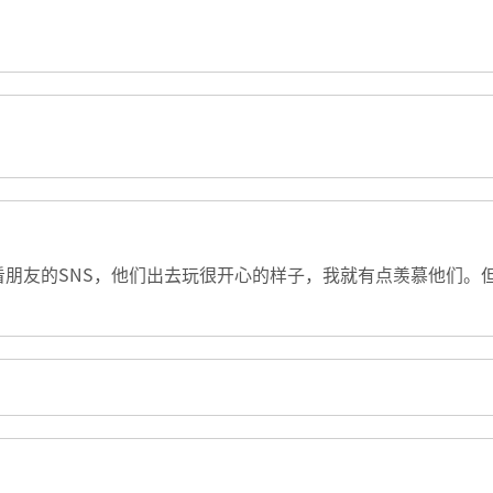
看朋友的SNS，他们出去玩很开心的样子，我就有点羡慕他们。