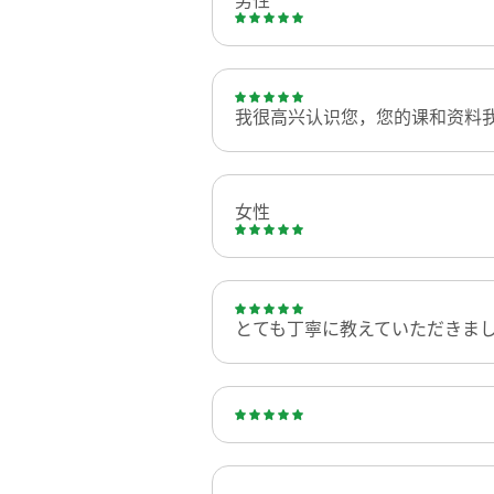
我很高兴认识您，您的课和资料
女性
とても丁寧に教えていただきま