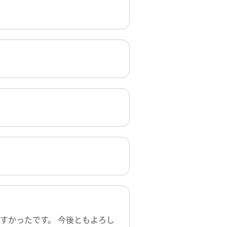
すかったです。 今後ともよろし