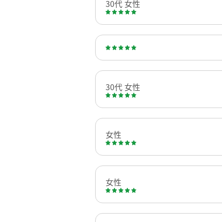
30代 女性
30代 女性
女性
女性